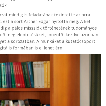
sók.
zat mindig is feladatának tekintette az arra
, ezt a sort Artner Edgár nyitotta meg. A két
edig a pálos missziók történetének tudományos
énő megjelentetésüket, innentől kezdve azonban
lyet a sorozatban. A munkákat a kutatócsoport
itális formában is el lehet érni.