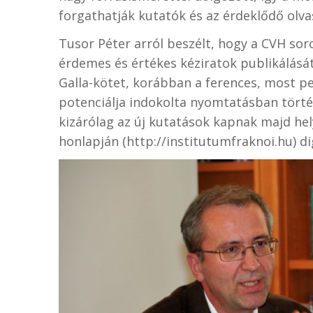
forgathatják kutatók és az érdeklődő olva
Tusor Péter arról beszélt, hogy a CVH soro
érdemes és értékes kéziratok publikálását
Galla-kötet, korábban a ferences, most p
potenciálja indokolta nyomtatásban tört
kizárólag az új kutatások kapnak majd he
honlapján (http://institutumfraknoi.hu) dig