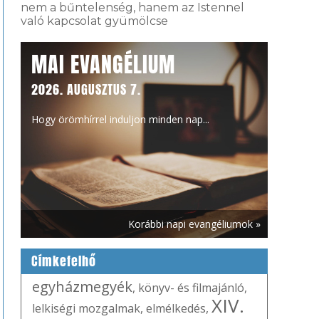
nem a bűntelenség, hanem az Istennel
való kapcsolat gyümölcse
MAI EVANGÉLIUM
2026. AUGUSZTUS 7.
Hogy örömhírrel induljon minden nap...
Korábbi napi evangéliumok »
Címkefelhő
egyházmegyék
,
könyv- és filmajánló
,
XIV.
lelkiségi mozgalmak
,
elmélkedés
,