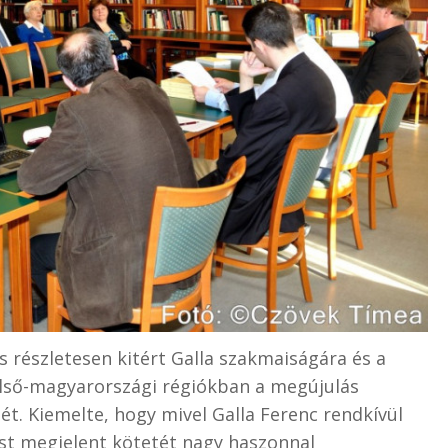
s részletesen kitért Galla szakmaiságára és a
felső-magyarországi régiókban a megújulás
ét. Kiemelte, hogy mivel Galla Ferenc rendkívül
ost megjelent kötetét nagy haszonnal