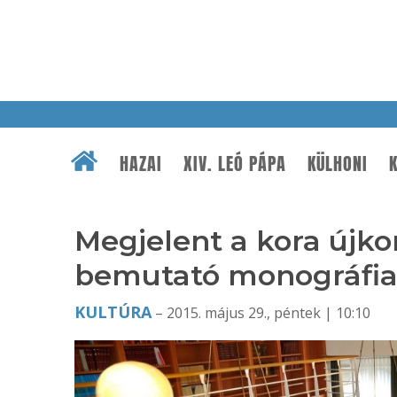
HAZAI
XIV. LEÓ PÁPA
KÜLHONI
K
Megjelent a kora újko
bemutató monográfi
KULTÚRA
– 2015. május 29., péntek | 10:10