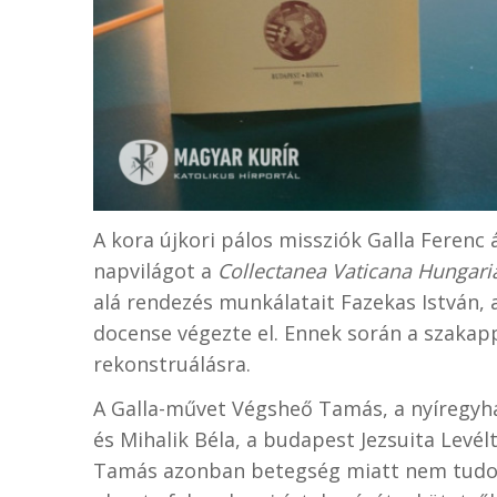
A kora újkori pálos missziók Galla Ferenc
napvilágot a
Collectanea Vaticana Hungari
alá rendezés munkálatait Fazekas István, 
docense végezte el. Ennek során a szakapp
rekonstruálásra.
A Galla-művet Végsheő Tamás, a nyíregyhá
és Mihalik Béla, a budapest Jezsuita Levé
Tamás azonban betegség miatt nem tudott 