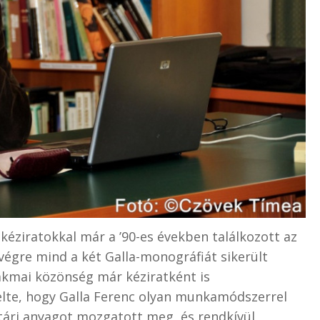
 kéziratokkal már a ’90-es években találkozott az
végre mind a két Galla-monográfiát sikerült
zakmai közönség már kéziratként is
lte, hogy Galla Ferenc olyan munkamódszerrel
tári anyagot mozgatott meg, és rendkívül