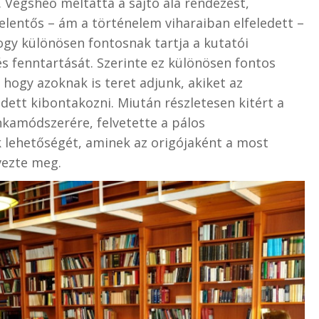
. Végsheő méltatta a sajtó alá rendezést,
jelentős – ám a történelem viharaiban elfeledett –
ogy különösen fontosnak tartja a kutatói
s fenntartását. Szerinte ez különösen fontos
hogy azoknak is teret adjunk, akiket az
ett kibontakozni. Miután részletesen kitért a
kamódszerére, felvetette a pálos
k lehetőségét, aminek az origójaként a most
ezte meg.