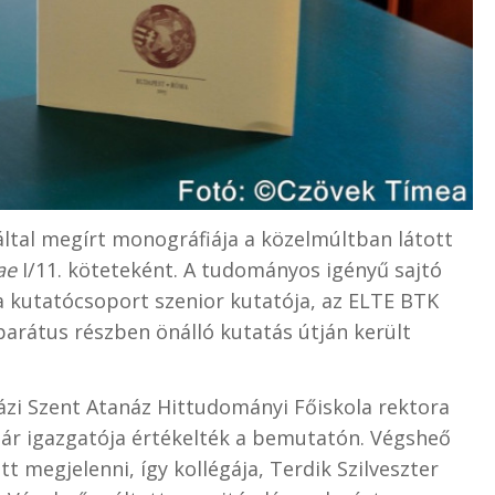
 által megírt monográfiája a közelmúltban látott
ae
I/11. köteteként. A tudományos igényű sajtó
a kutatócsoport szenior kutatója, az ELTE BTK
arátus részben önálló kutatás útján került
zi Szent Atanáz Hittudományi Főiskola rektora
ltár igazgatója értékelték a bemutatón. Végsheő
megjelenni, így kollégája, Terdik Szilveszter