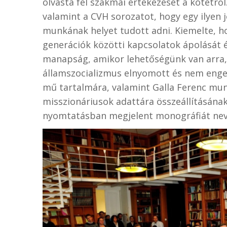
olvasta fel szakmai értekezését a kötetről
valamint a CVH sorozatot, hogy egy ilyen 
munkának helyet tudott adni. Kiemelte, h
generációk közötti kapcsolatok ápolását é
manapság, amikor lehetőségünk van arra, 
államszocializmus elnyomott és nem enged
mű tartalmára, valamint Galla Ferenc mun
misszionáriusok adattára összeállításána
nyomtatásban megjelent monográfiát nev