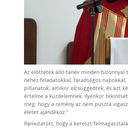
Az előttetek álló tanév minden bizonnyal 
nehéz feladatokkal, fáradságos napokkal, 
pillanatok, amikor elcsüggedtek, és azt k
értelme a küzdelemnek. Ilyenkor tekintset
meg, hogy a remény az nem puszta vigaszt
életet ajándékoz.”
Rámutatott, hogy a kereszt felmagasztal