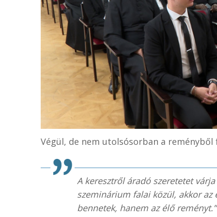
Végül, de nem utolsósorban a reményből f
A keresztről áradó szeretetet várja
szeminárium falai közül, akkor a
bennetek, hanem az élő reményt.”