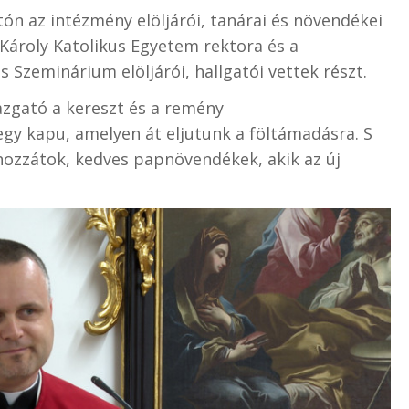
n az intézmény elöljárói, tanárai és növendékei
 Károly Katolikus Egyetem rektora és a
Szeminárium elöljárói, hallgatói vettek részt.
azgató a kereszt és a remény
egy kapu, amelyen át eljutunk a föltámadásra. S
ozzátok, kedves papnövendékek, akik az új