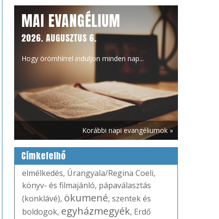
MAI EVANGÉLIUM
2026. AUGUSZTUS 6.
Hogy örömhírrel induljon minden nap...
Korábbi napi evangéliumok »
Címkefelhő
elmélkedés
,
Úrangyala/Regina Coeli
,
könyv- és filmajánló
,
pápaválasztás
ökumené
(konklávé)
,
,
szentek és
egyházmegyék
boldogok
,
,
Erdő