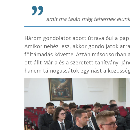
amit ma talán még tehernek élünk 
Három gondolatot adott útravalóul a pap
Amikor nehéz lesz, akkor gondoljatok arra
föltámadás követte. Aztán másodsorban a 
ott állt Mária és a szeretett tanítvány, J
hanem támogassátok egymást a közössé