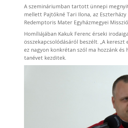
A szemináriumban tartott ünnepi megnyitó
mellett Pajtókné Tari Ilona, az Eszterházy
Redemptoris Mater Egyházmegyei Missziós 
Homíliájában Kakuk Ferenc érseki irodaig
összekapcsolódásáról beszélt. „A kereszt 
ez nagyon konkrétan szól ma hozzánk és h
tanévet kezditek.