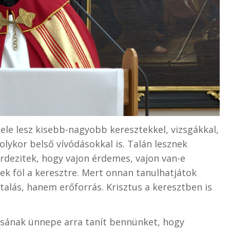
tele lesz kisebb-nagyobb keresztekkel, vizsgákkal,
olykor belső vívódásokkal is. Talán lesznek
érdezitek, hogy vajon érdemes, vajon van-e
ek föl a keresztre. Mert onnan tanulhatjátok
alás, hanem erőforrás. Krisztus a keresztben is
ásának ünnepe arra tanít bennünket, hogy