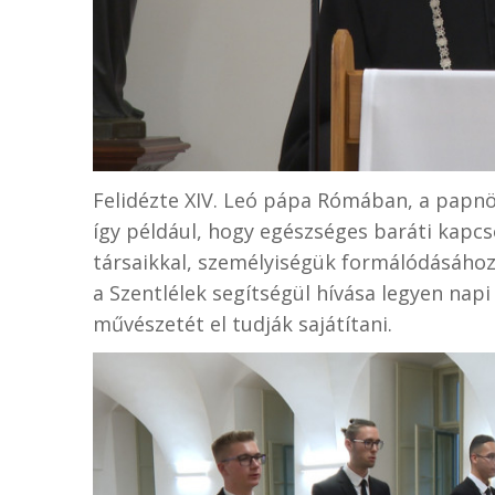
Felidézte XIV. Leó pápa Rómában, a papnö
így például, hogy egészséges baráti kapcs
társaikkal, személyiségük formálódásához s
a Szentlélek segítségül hívása legyen na
művészetét el tudják sajátítani.