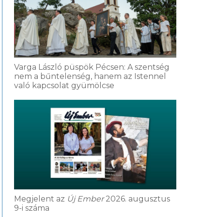
Varga László püspök Pécsen: A szentség
nem a bűntelenség, hanem az Istennel
való kapcsolat gyümölcse
Megjelent az
Új Ember
2026. augusztus
9-i száma