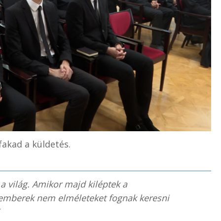
akad a küldetés.
 a világ. Amikor majd kiléptek a
z emberek nem elméleteket fognak keresni