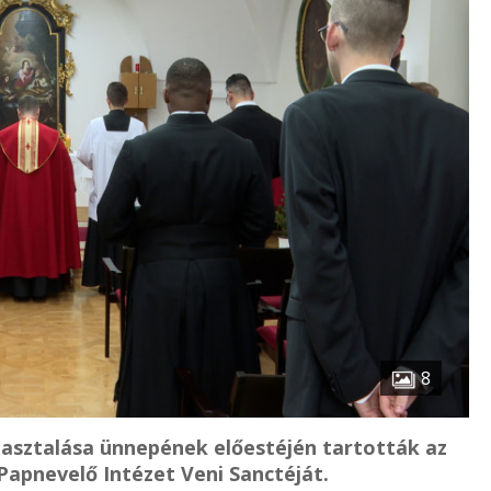
8
asztalása ünnepének előestéjén tartották az
Papnevelő Intézet Veni Sanctéját.