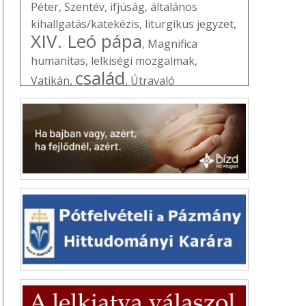
Péter
,
Szentév
,
ifjúság
,
általános
kihallgatás/katekézis
,
liturgikus jegyzet
,
XIV. Leó pápa
,
Magnifica
humanitas
,
lelkiségi mozgalmak
,
család
Vatikán
,
,
Útravaló