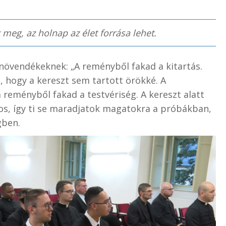
meg, az holnap az élet forrása lehet.
növendékeknek: „A reményből fakad a kitartás.
, hogy a kereszt sem tartott örökké. A
reményből fakad a testvériség. A kereszt alatt
ános, így ti se maradjatok magatokra a próbákban,
gben.