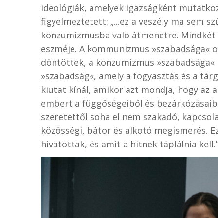
ideológiák, amelyek igazságként mutatko
figyelmeztetett: „...ez a veszély ma sem
konzumizmusba való átmenetre. Mindkét 
eszméje. A kommunizmus »szabadsága« ol
döntöttek, a konzumizmus »szabadsága« p
»szabadság«, amely a fogyasztás és a tár
kiutat kínál, amikor azt mondja, hogy az a
embert a függőségeiből és bezárkózásaiból
szeretettől soha el nem szakadó, kapcsola
közösségi, bátor és alkotó megismerés. E
hivatottak, és amit a hitnek táplálnia kell.