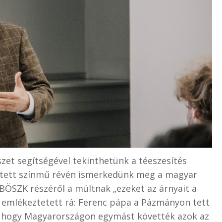
et segítségével tekinthetünk a téeszesítés
rített színmű révén ismerkedünk meg a magyar
a BÖSZK részéről a múltnak „ezeket az árnyait a
s emlékeztetett rá: Ferenc pápa a Pázmányon tett
t, hogy Magyarországon egymást követték azok az