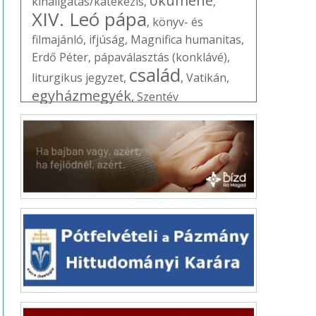
ökumené
kihallgatás/katekézis
,
,
XIV. Leó pápa
,
könyv- és
filmajánló
,
ifjúság
,
Magnifica humanitas
,
Erdő Péter
,
pápaválasztás (konklávé)
,
család
liturgikus jegyzet
,
,
Vatikán
,
egyházmegyék
,
Szentév