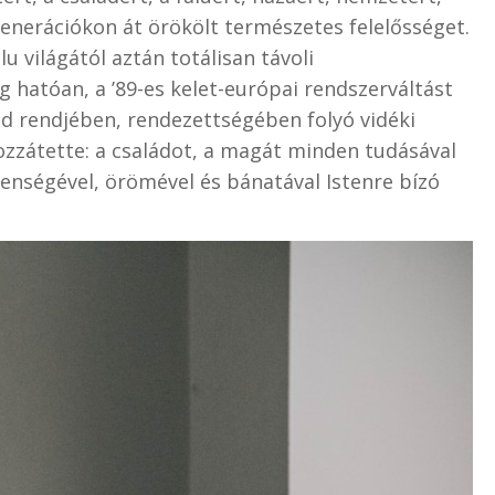
 generációkon át örökölt természetes felelősséget.
u világától aztán totálisan távoli
 hatóan, a ’89-es kelet-európai rendszerváltást
alád rendjében, rendezettségében folyó vidéki
ozzátette: a családot, a magát minden tudásával
lenségével, örömével és bánatával Istenre bízó