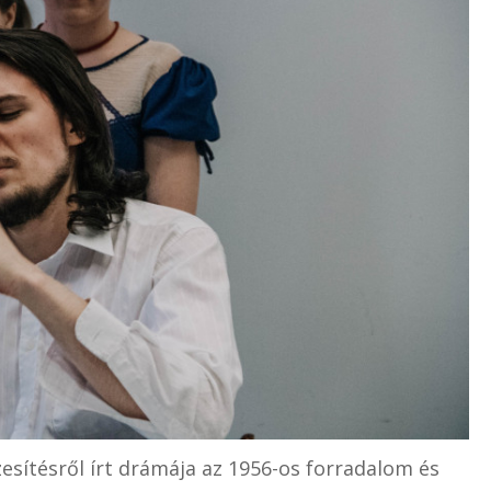
esítésről írt drámája az 1956-os forradalom és