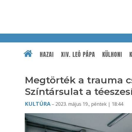
HAZAI
XIV. LEÓ PÁPA
KÜLHONI
K
Megtörték a trauma c
Színtársulat a téeszesí
KULTÚRA
– 2023. május 19., péntek | 18:44