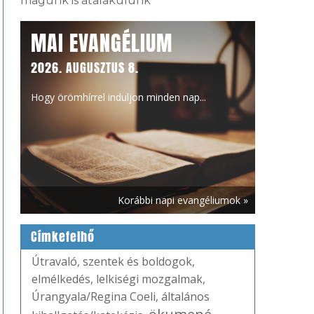
magunk is átalakulunk
MAI EVANGÉLIUM
2026. AUGUSZTUS 8.
Hogy örömhírrel induljon minden nap...
Korábbi napi evangéliumok »
Címkefelhő
Útravaló
,
szentek és boldogok
,
elmélkedés
,
lelkiségi mozgalmak
,
Úrangyala/Regina Coeli
,
általános