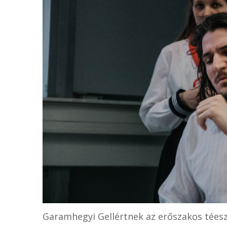
Garamhegyi Gellértnek az erőszakos téesz