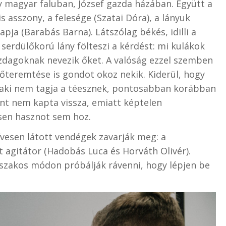
y magyar faluban, József gazda házában. Együtt a
is asszony, a felesége (Szatai Dóra), a lányuk
 apja (Barabás Barna). Látszólag békés, idilli a
erdülőkorú lány fölteszi a kérdést: mi kulákok
azdagoknak nevezik őket. A valóság ezzel szemben
lőteremtése is gondot okoz nekik. Kiderül, hogy
, aki nem tagja a téesznek, pontosabban korábban
zont nem kapta vissza, emiatt képtelen
sen hasznot sem hoz.
ívesen látott vendégek zavarják meg: a
t agitátor (Hadobás Luca és Horváth Olivér).
szakos módon próbálják rávenni, hogy lépjen be