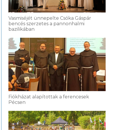
Vasmiséjét ünnepelte Csóka Gáspár
bencés szerzetes a pannonhalmi
bazilikában
Fiókházat alapítottak a ferencesek
Pécsen