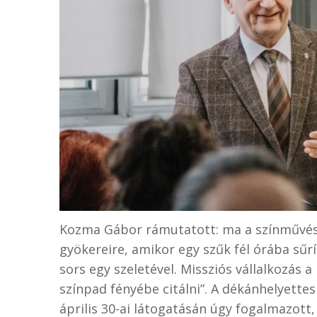
Kozma Gábor rámutatott: ma a színművész
gyökereire, amikor egy szűk fél órába sű
sors egy szeletével. Missziós vállalkozás 
színpad fényébe citálni”. A dékánhelyette
április 30-ai látogatásán úgy fogalmazot