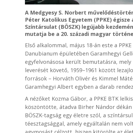
A Medgyesy S. Norbert művelődéstörténé
Péter Katolikus Egyetem (PPKE) égisze
Színtársulat (BÖSZK) legújabb kezdemén
mutatja be a 20. századi magyar történ
Első alkalommal, május 18-án este a PPKE
Danubianum épületében Garamhegyi Gell
egyfelvonásosa került bemutatásra, mely
leverését követő, 1959–1961 között lezajlo
források – Horváth Olivér és Kimmel Máté
Garamhegyi Albert egyben a darab rendező
A nézőket Kozma Gábor, a PPKE BTK lelkis
köszöntötte, átadva Birher Nándor dékán j
BÖSZK-tagság egy életre szól, a színtársu
téesztagsággal, amely egyáltalán nem volt 
agymosást célzott, hiszen kitörölte az élet