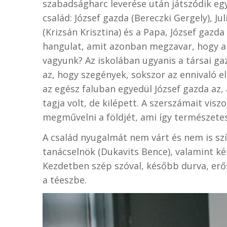
szabadságharc leverése után játszódik eg
család: József gazda (Bereczki Gergely), Jul
(Krizsán Krisztina) és a Papa, József gazda
hangulat, amit azonban megzavar, hogy a s
vagyunk? Az iskolában ugyanis a társai g
az, hogy szegények, sokszor az ennivaló e
az egész faluban egyedül József gazda az
tagja volt, de kilépett. A szerszámait vis
megművelni a földjét, ami így természete
A család nyugalmát nem várt és nem is sz
tanácselnök (Dukavits Bence), valamint ké
Kezdetben szép szóval, később durva, erő
a téeszbe.