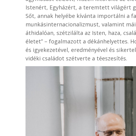
Istenért, Egyházért, a teremtett világért
Sőt, annak helyébe kívánta importálni a fal
munkásinternacionalizmust, valamint máig
áthidalóan, szétzilálta az Isten, haza, cs
életet” – fogalmazott a dékánhelyettes. H
és igyekezetével, eredményével és sikerte
vidéki családot szétverte a téeszesítés.