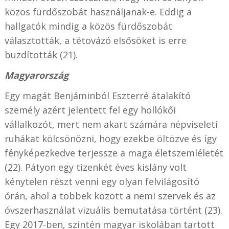
közös fürdőszobát használjanak-e. Eddig a
hallgatók mindig a közös fürdőszobát
választották, a tétovázó elsősöket is erre
buzdították (21).
Magyarország
Egy magát Benjáminból Eszterré átalakító
személy azért jelentett fel egy hollókői
vállalkozót, mert nem akart számára népviseleti
ruhákat kölcsönözni, hogy ezekbe öltözve és így
fényképezkedve terjessze a maga életszemléletét
(22). Pátyon egy tizenkét éves kislány volt
kénytelen részt venni egy olyan felvilágosító
órán, ahol a többek között a nemi szervek és az
óvszerhasználat vizuális bemutatása történt (23).
Egy 2017-ben, szintén magyar iskolában tartott