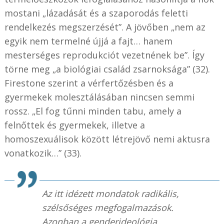
mostani „lázadását és a szaporodás feletti
rendelkezés megszerzését”. A jövőben „nem az
egyik nem termelné újjá a fajt… hanem
mesterséges reprodukciót vezetnének be”. Így
törne meg „a biológiai család zsarnoksága” (32).
Firestone szerint a vérfertőzésben és a
gyermekek molesztálásában nincsen semmi
rossz. „El fog tűnni minden tabu, amely a
felnőttek és gyermekek, illetve a
homoszexuálisok között létrejövő nemi aktusra
vonatkozik…” (33).
Az itt idézett mondatok radikális,
szélsőséges megfogalmazások.
Azonban a genderideológia