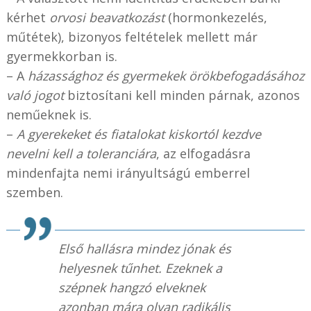
kérhet
orvosi beavatkozást
(hormonkezelés,
műtétek), bizonyos feltételek mellett már
gyermekkorban is.
– A
házassághoz és gyermekek örökbefogadásához
való jogot
biztosítani kell minden párnak, azonos
neműeknek is.
–
A gyerekeket és fiatalokat kiskortól kezdve
nevelni kell a toleranciára
, az elfogadásra
mindenfajta nemi irányultságú emberrel
szemben.
Első hallásra mindez jónak és
helyesnek tűnhet. Ezeknek a
szépnek hangzó elveknek
azonban mára olyan radikális