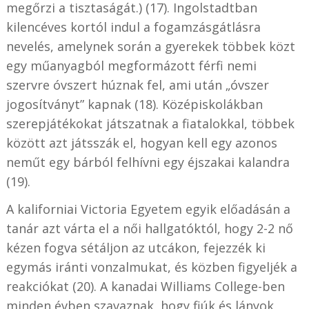
megőrzi a tisztaságát.) (17). Ingolstadtban
kilencéves kortól indul a fogamzásgátlásra
nevelés, amelynek során a gyerekek többek közt
egy műanyagból megformázott férfi nemi
szervre óvszert húznak fel, ami után „óvszer
jogosítványt” kapnak (18). Középiskolákban
szerepjátékokat játszatnak a fiatalokkal, többek
között azt játsszák el, hogyan kell egy azonos
neműt egy bárból felhívni egy éjszakai kalandra
(19).
A kaliforniai Victoria Egyetem egyik előadásán a
tanár azt várta el a női hallgatóktól, hogy 2-2 nő
kézen fogva sétáljon az utcákon, fejezzék ki
egymás iránti vonzalmukat, és közben figyeljék a
reakciókat (20). A kanadai Williams College-ben
minden évben szavaznak, hogy fiúk és lányok