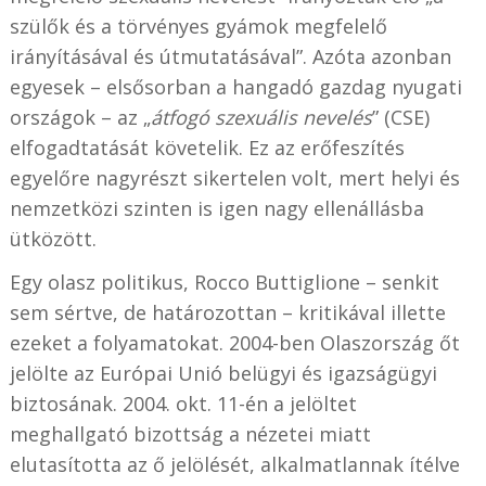
szülők és a törvényes gyámok megfelelő
irányításával és útmutatásával”. Azóta azonban
egyesek – elsősorban a hangadó gazdag nyugati
országok – az „
átfogó szexuális nevelés
” (CSE)
elfogadtatását követelik. Ez az erőfeszítés
egyelőre nagyrészt sikertelen volt, mert helyi és
nemzetközi szinten is igen nagy ellenállásba
ütközött.
Egy olasz politikus, Rocco Buttiglione – senkit
sem sértve, de határozottan – kritikával illette
ezeket a folyamatokat. 2004-ben Olaszország őt
jelölte az Európai Unió belügyi és igazságügyi
biztosának. 2004. okt. 11-én a jelöltet
meghallgató bizottság a nézetei miatt
elutasította az ő jelölését, alkalmatlannak ítélve