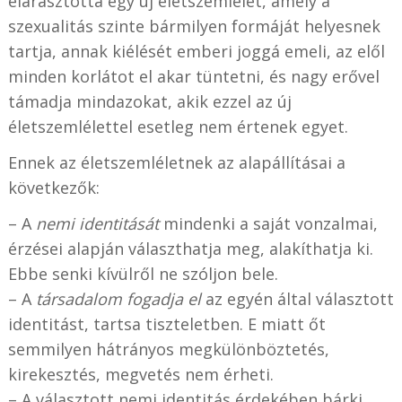
elárasztotta egy új életszemlélet, amely a
szexualitás szinte bármilyen formáját helyesnek
tartja, annak kiélését emberi joggá emeli, az elől
minden korlátot el akar tüntetni, és nagy erővel
támadja mindazokat, akik ezzel az új
életszemlélettel esetleg nem értenek egyet.
Ennek az életszemléletnek az alapállításai a
következők:
– A
nemi identitását
mindenki a saját vonzalmai,
érzései alapján választhatja meg, alakíthatja ki.
Ebbe senki kívülről ne szóljon bele.
– A
társadalom fogadja el
az egyén által választott
identitást, tartsa tiszteletben. E miatt őt
semmilyen hátrányos megkülönböztetés,
kirekesztés, megvetés nem érheti.
– A választott nemi identitás érdekében bárki