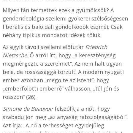
Milyen fán termettek ezek a gyümölcsök? A
genderideológia szellemi gyökerei szélsőségesen
liberális és baloldali gondolkodók eszméi. Csak
néhány tipikus mondatot idézek tőlük.
Az egyik távoli szellemi előfutár
Friedrich
Nietzsche
. Ő arról írt, hogy „a kereszténység
megmérgezte a szerelmet”. Az nem halt ugyan
bele, de rosszasággá torzult. A modern nyugati
ember azonban „megölte az Istent”, hogy
„emberfölötti emberré” válhasson, „túl jón és
rosszon” (26).
Simone de Beauvoir
felszólítja a nőt, hogy
szabaduljon meg „az anyaság rabszolgaságából”.
Azt írja: „A nő a terhességet egyidejűleg