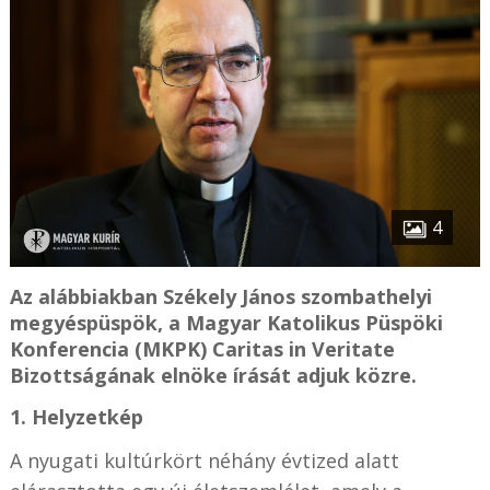
4
Az alábbiakban Székely János szombathelyi
megyéspüspök, a Magyar Katolikus Püspöki
Konferencia (MKPK) Caritas in Veritate
Bizottságának elnöke írását adjuk közre.
1. Helyzetkép
A nyugati kultúrkört néhány évtized alatt