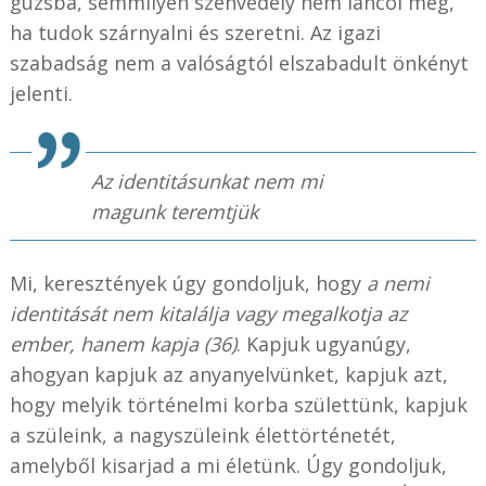
gúzsba, semmilyen szenvedély nem láncol meg,
ha tudok szárnyalni és szeretni. Az igazi
szabadság nem a valóságtól elszabadult önkényt
jelenti.
Az identitásunkat nem mi
magunk teremtjük
Mi, keresztények úgy gondoljuk, hogy
a nemi
identitását nem kitalálja vagy megalkotja az
ember, hanem kapja (36)
. Kapjuk ugyanúgy,
ahogyan kapjuk az anyanyelvünket, kapjuk azt,
hogy melyik történelmi korba születtünk, kapjuk
a szüleink, a nagyszüleink élettörténetét,
amelyből kisarjad a mi életünk. Úgy gondoljuk,