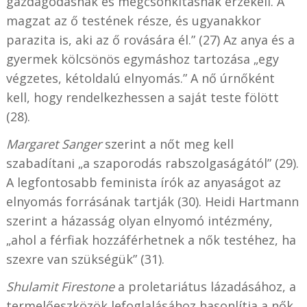
gazdagodásnak és megcsonkításnak érzékeli. A
magzat az ő testének része, és ugyanakkor
parazita is, aki az ő rovására él.” (27) Az anya és a
gyermek kölcsönös egymáshoz tartozása „egy
végzetes, kétoldalú elnyomás.” A nő úrnőként
kell, hogy rendelkezhessen a saját teste fölött
(28).
Margaret Sanger
szerint a nőt meg kell
szabadítani „a szaporodás rabszolgaságától” (29).
A legfontosabb feminista írók az anyaságot az
elnyomás forrásának tartják (30). Heidi Hartmann
szerint a házasság olyan elnyomó intézmény,
„ahol a férfiak hozzáférhetnek a nők testéhez, ha
szexre van szükségük” (31).
Shulamit Firestone
a proletariátus lázadásához, a
termelőeszközök lefoglalásához hasonlítja a nők