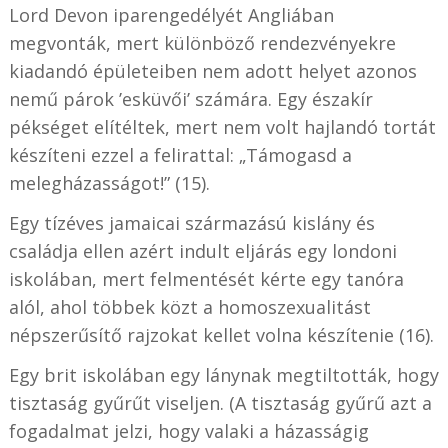
Lord Devon iparengedélyét Angliában
megvonták, mert különböző rendezvényekre
kiadandó épületeiben nem adott helyet azonos
nemű párok ’esküvői’ számára. Egy északír
pékséget elítéltek, mert nem volt hajlandó tortát
készíteni ezzel a felirattal: „Támogasd a
melegházasságot!” (15).
Egy tízéves jamaicai származású kislány és
családja ellen azért indult eljárás egy londoni
iskolában, mert felmentését kérte egy tanóra
alól, ahol többek közt a homoszexualitást
népszerűsítő rajzokat kellet volna készítenie (16).
Egy brit iskolában egy lánynak megtiltották, hogy
tisztaság gyűrűt viseljen. (A tisztaság gyűrű azt a
fogadalmat jelzi, hogy valaki a házasságig