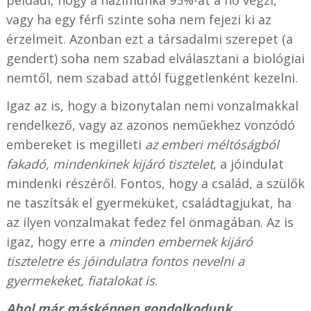
vagy ha egy férfi szinte soha nem fejezi ki az
érzelmeit. Azonban ezt a társadalmi szerepet (a
gendert) soha nem szabad elválasztani a biológiai
nemtől, nem szabad attól függetlenként kezelni.
Igaz az is, hogy a bizonytalan nemi vonzalmakkal
rendelkező, vagy az azonos neműekhez vonzódó
embereket is megilleti
az emberi méltóságból
fakadó, mindenkinek kijáró tisztelet
, a jóindulat
mindenki részéről. Fontos, hogy a család, a szülők
ne taszítsák el gyermeküket, családtagjukat, ha
az ilyen vonzalmakat fedez fel önmagában. Az is
igaz, hogy erre a
minden embernek kijáró
tiszteletre és jóindulatra fontos nevelni a
gyermekeket, fiatalokat is
.
Ahol már másképpen gondolkodunk