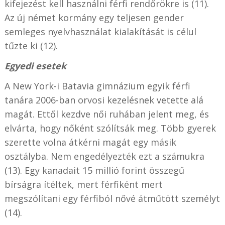
kifejezést kell használni férfi rendőrökre is (11).
Az új német kormány egy teljesen gender
semleges nyelvhasználat kialakítását is célul
tűzte ki (12).
Egyedi esetek
A New York-i Batavia gimnázium egyik férfi
tanára 2006-ban orvosi kezelésnek vetette alá
magát. Ettől kezdve női ruhában jelent meg, és
elvárta, hogy nőként szólítsák meg. Több gyerek
szerette volna átkérni magát egy másik
osztályba. Nem engedélyezték ezt a számukra
(13). Egy kanadait 15 millió forint összegű
bírságra ítéltek, mert férfiként mert
megszólítani egy férfiból nővé átműtött személyt
(14).