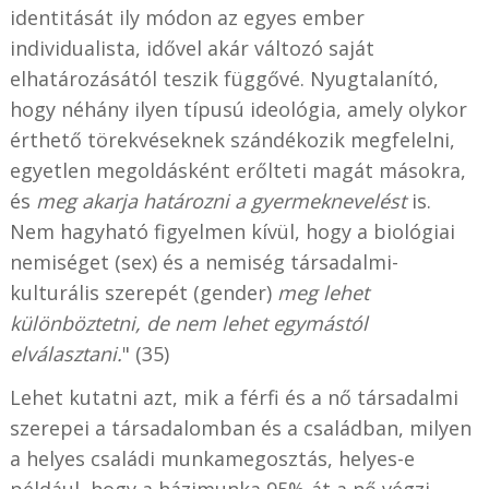
identitását ily módon az egyes ember
individualista, idővel akár változó saját
elhatározásától teszik függővé. Nyugtalanító,
hogy néhány ilyen típusú ideológia, amely olykor
érthető törekvéseknek szándékozik megfelelni,
egyetlen megoldásként erőlteti magát másokra,
és
meg akarja határozni a gyermeknevelést
is.
Nem hagyható figyelmen kívül, hogy a biológiai
nemiséget (sex) és a nemiség társadalmi-
kulturális szerepét (gender)
meg lehet
különböztetni, de nem lehet egymástól
elválasztani.
" (35)
Lehet kutatni azt, mik a férfi és a nő társadalmi
szerepei a társadalomban és a családban, milyen
a helyes családi munkamegosztás, helyes-e
például, hogy a házimunka 95%-át a nő végzi,