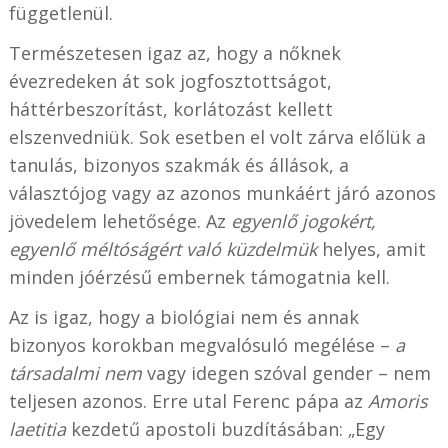
függetlenül.
Természetesen igaz az, hogy a nőknek
évezredeken át sok jogfosztottságot,
háttérbeszorítást, korlátozást kellett
elszenvedniük. Sok esetben el volt zárva előlük a
tanulás, bizonyos szakmák és állások, a
választójog vagy az azonos munkáért járó azonos
jövedelem lehetősége. Az
egyenlő jogokért,
egyenlő méltóságért való küzdelmük
helyes, amit
minden jóérzésű embernek támogatnia kell.
Az is igaz, hogy a biológiai nem és annak
bizonyos korokban megvalósuló megélése –
a
társadalmi nem
vagy idegen szóval gender – nem
teljesen azonos. Erre utal Ferenc pápa az
Amoris
laetitia
kezdetű apostoli buzdításában: „Egy