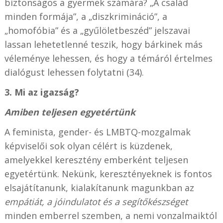
biztonságos a gyermek számára? „A család
minden formája”, a „diszkrimináció”, a
„homofóbia” és a „gyűlöletbeszéd” jelszavai
lassan lehetetlenné teszik, hogy bárkinek más
véleménye lehessen, és hogy a témáról értelmes
dialógust lehessen folytatni (34).
3. Mi az igazság?
Amiben teljesen egyetértünk
A feminista, gender- és LMBTQ-mozgalmak
képviselői sok olyan célért is küzdenek,
amelyekkel keresztény emberként teljesen
egyetértünk. Nekünk, keresztényeknek is fontos
elsajátítanunk, kialakítanunk magunkban az
empátiát, a jóindulatot és a segítőkészséget
minden emberrel szemben, a nemi vonzalmaiktól