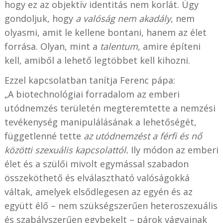
hogy ez az objektív identitás nem korlát. Úgy
gondoljuk, hogy
a valóság nem akadály
, nem
olyasmi, amit le kellene bontani, hanem az élet
forrása. Olyan, mint a
talentum
, amire építeni
kell, amiből a lehető legtöbbet kell kihozni.
Ezzel kapcsolatban tanítja Ferenc pápa:
„A biotechnológiai forradalom az emberi
utódnemzés területén megteremtette a nemzési
tevékenység manipulálásának a lehetőségét,
függetlenné tette
az utódnemzést a férfi és nő
közötti szexuális kapcsolattól.
Ily módon az emberi
élet és a szülői mivolt egymással szabadon
összeköthető és elválasztható valóságokká
váltak, amelyek elsődlegesen az egyén és az
együtt élő – nem szükségszerűen heteroszexuális
és szabályszerűen egybekelt – párok vágyainak