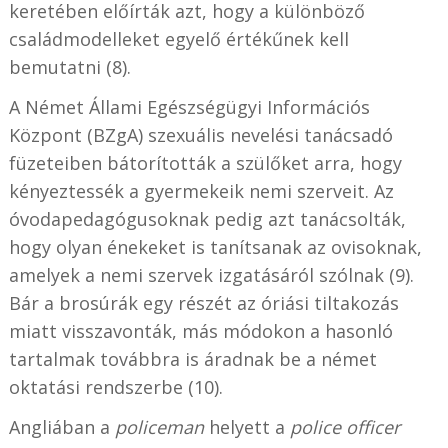
keretében előírták azt, hogy a különböző
családmodelleket egyelő értékűnek kell
bemutatni (8).
A Német Állami Egészségügyi Információs
Központ (BZgA) szexuális nevelési tanácsadó
füzeteiben bátorították a szülőket arra, hogy
kényeztessék a gyermekeik nemi szerveit. Az
óvodapedagógusoknak pedig azt tanácsolták,
hogy olyan énekeket is tanítsanak az ovisoknak,
amelyek a nemi szervek izgatásáról szólnak (9).
Bár a brosúrák egy részét az óriási tiltakozás
miatt visszavonták, más módokon a hasonló
tartalmak továbbra is áradnak be a német
oktatási rendszerbe (10).
Angliában a
policeman
helyett a
police officer