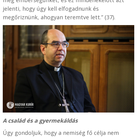
jelenti, hogy úgy kell elfogadnunk és
megőriznünk, ahogyan teremtve lett.” (37).
A család és a gyermekáldás
Úgy gondoljuk, hogy a nemiség fő célja nem