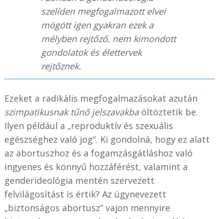
szelíden megfogalmazott elvei
mögött igen gyakran ezek a
mélyben rejtőző, nem kimondott
gondolatok és élettervek
rejtőznek.
Ezeket a radikális megfogalmazásokat azután
szimpatikusnak tűnő jelszavakba
öltöztetik be.
Ilyen például a „reproduktív és szexuális
egészséghez való jog”. Ki gondolná, hogy ez alatt
az abortuszhoz és a fogamzásgátláshoz való
ingyenes és könnyű hozzáférést, valamint a
genderideológia mentén szervezett
felvilágosítást is értik? Az úgynevezett
„biztonságos abortusz” vajon mennyire