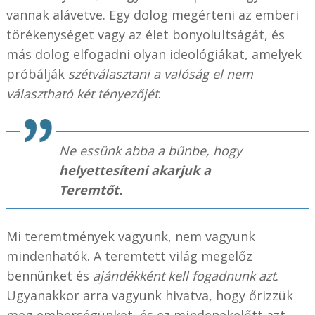
vannak alávetve. Egy dolog megérteni az emberi
törékenységet vagy az élet bonyolultságát, és
más dolog elfogadni olyan ideológiákat, amelyek
próbálják
szétválasztani a valóság el nem
választható két tényezőjét
.
Ne essünk abba a bűnbe, hogy
helyettesíteni akarjuk a
Teremtőt
.
Mi teremtmények vagyunk, nem vagyunk
mindenhatók. A teremtett világ megelőz
bennünket és
ajándékként kell fogadnunk azt
.
Ugyanakkor arra vagyunk hivatva, hogy őrizzük
meg emberségünket, és ez mindenekelőtt azt