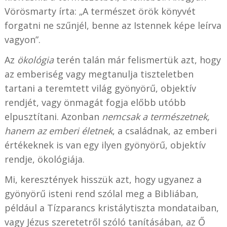
Vörösmarty írta: „A természet örök könyvét
forgatni ne szűnjél, benne az Istennek képe leírva
vagyon”.
Az
ökológia
terén talán már felismertük azt, hogy
az emberiség vagy megtanulja tiszteletben
tartani a teremtett világ gyönyörű, objektív
rendjét, vagy önmagát fogja előbb utóbb
elpusztítani. Azonban
nemcsak a természetnek,
hanem az emberi életnek
, a családnak, az emberi
értékeknek is van egy ilyen gyönyörű, objektív
rendje, ökológiája.
Mi, keresztények hisszük azt, hogy ugyanez a
gyönyörű isteni rend szólal meg a Bibliában,
például a Tízparancs kristálytiszta mondataiban,
vagy Jézus szeretetről szóló tanításában, az Ő