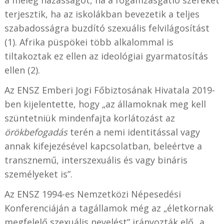
a meleg házasságot, ha a fogamzásgátló szereket
terjesztik, ha az iskolákban bevezetik a teljes
szabadosságra buzdító szexuális felvilágosítást
(1). Afrika püspökei több alkalommal is
tiltakoztak ez ellen az ideológiai gyarmatosítás
ellen (2).
Az ENSZ Emberi Jogi Főbiztosának Hivatala 2019-
ben kijelentette, hogy „az államoknak meg kell
szüntetniük mindenfajta korlátozást az
örökbefogadás
terén a nemi identitással vagy
annak kifejezésével kapcsolatban, beleértve a
transznemű, interszexuális és vagy bináris
személyeket is”.
Az ENSZ 1994-es Nemzetközi Népesedési
Konferenciáján a tagállamok még az „életkornak
megfelelő szexuális nevelést” irányozták elő „a