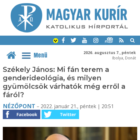
2026. augusztus 7., péntek
Menü
Ibolya, Donát
Székely János: Mi fán terem a
genderideológia, és milyen
gyümölcsök várhatók még erről a
fáról?
NÉZŐPONT
– 2022. január 21., péntek | 20:51