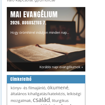
való kapcsolat gyümölcse
MAI EVANGÉLIUM
2026. AUGUSZTUS 7.
Hogy örömhírrel induljon minden nap...
Korábbi napi evangéliumok »
Címkefelhő
ökumené
könyv- és filmajánló
,
,
általános kihallgatás/katekézis
,
lelkiségi
család
mozgalmak
,
,
liturgikus