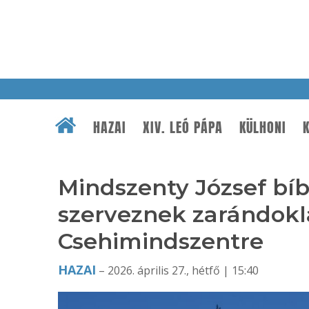
HAZAI
XIV. LEÓ PÁPA
KÜLHONI
K
Mindszenty József bí
szerveznek zarándokla
Csehimindszentre
HAZAI
– 2026. április 27., hétfő | 15:40