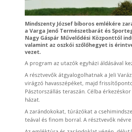
Mindszenty József bíboros emlékére zar
a Varga Jenő Természetbarát és Sporteg
Nagy Gáspár Művelődési Központtól indul
valamint az oszkói szőlőhegyet is érint
vezet.
A program az utazók egyházi áldásával ke
A résztvevők átgyalogolhatnak a Jeli Vará
virágzó havasszépéket, majd frissítőponto
Pásztorszállás teraszán. Célba érkezésko
házat.
A zarándokokat, túrázókat a csehimindszen
teával és finom borral. A résztvevők névre
Az emléktúra és zarándoklat végén, délut