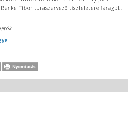
 Benke Tibor túraszervező tiszteletére faragott
atók.
gye