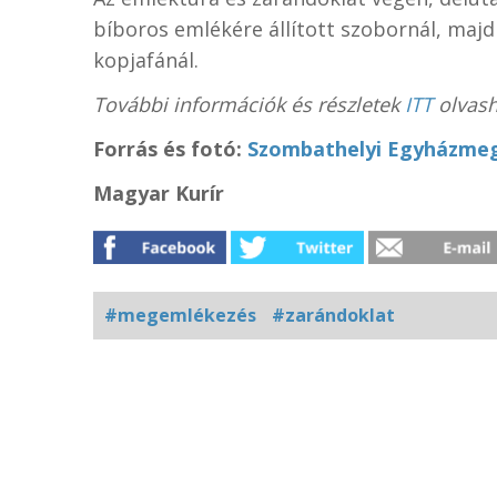
bíboros emlékére állított szobornál, majd
kopjafánál.
További információk és részletek
ITT
olvash
Forrás és fotó:
Szombathelyi Egyházme
Magyar Kurír
#megemlékezés
#zarándoklat
Kapcsolódó
fotógaléria