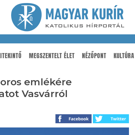
ITEKINTŐ
MEGSZENTELT ÉLET
NÉZŐPONT
KULTÚRA
boros emlékére
tot Vasvárról