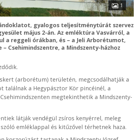
1
ándoklatot, gyalogos teljesítménytúrát szervez
yesület május 2-án. Az emléktúra Vasvárról, a
 a reggeli órákban, és – a Jeli Arborétumot,
ve – Csehimindszentre, a Mindszenty-házhoz
zdődik.
zskert (arborétum) területén, megcsodálhatják a
t találnak a Hegypásztor Kör pincéinél, a
r Csehimindszenten megtekinthetik a Mindszenty-
tiek látják vendégül zsíros kenyérrel, meleg
 szóló emléklappal és kitűzővel térhetnek haza.
án koszorúzást tartanak a Mindszenty József