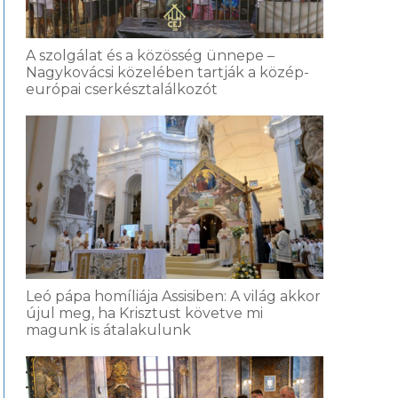
A szolgálat és a közösség ünnepe –
Nagykovácsi közelében tartják a közép-
európai cserkésztalálkozót
Leó pápa homíliája Assisiben: A világ akkor
újul meg, ha Krisztust követve mi
magunk is átalakulunk