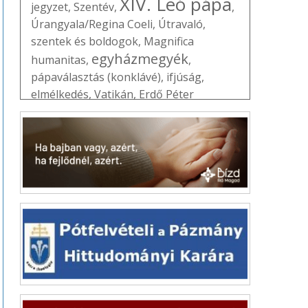
XIV. Leó pápa
jegyzet
,
Szentév
,
,
Úrangyala/Regina Coeli
,
Útravaló
,
szentek és boldogok
,
Magnifica
egyházmegyék
humanitas
,
,
pápaválasztás (konklávé)
,
ifjúság
,
elmélkedés
,
Vatikán
,
Erdő Péter