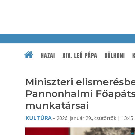
HAZAI
XIV. LEÓ PÁPA
KÜLHONI
K
Miniszteri elismerésb
Pannonhalmi Főapátsá
munkatársai
KULTÚRA
– 2026. január 29., csütörtök | 13:45