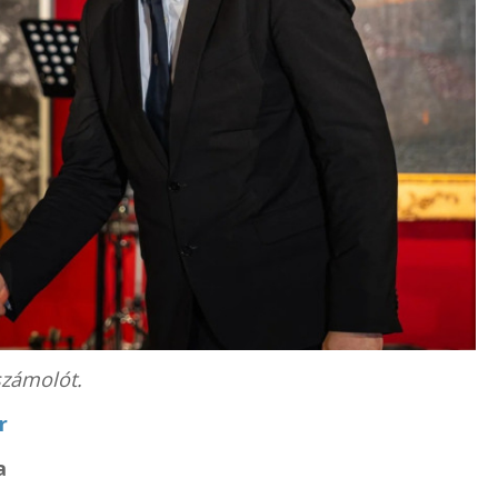
számolót.
r
a