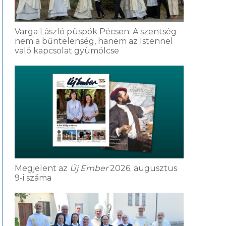
Varga László püspök Pécsen: A szentség
nem a bűntelenség, hanem az Istennel
való kapcsolat gyümölcse
Megjelent az
Új Ember
2026. augusztus
9-i száma