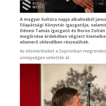
A magyar kultúra napja alkalmából januá
Főapátsági Könyvtár igazgatója, valami
Dénesi Tamás igazgató és Boros Zoltán l
megőrzése érdekében végzett kiemelked
elismerő oklevélben részesültek.
Az elismeréseket a Sopronban megrendez
ünnepségen vehették át.