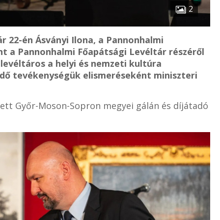
2
r 22-én Ásványi Ilona, a Pannonhalmi
nt a Pannonhalmi Főapátsági Levéltár részéről
evéltáros a helyi és nemzeti kultúra
ő tevékenységük elismeréseként miniszteri
ett Győr-Moson-Sopron megyei gálán és díjátadó