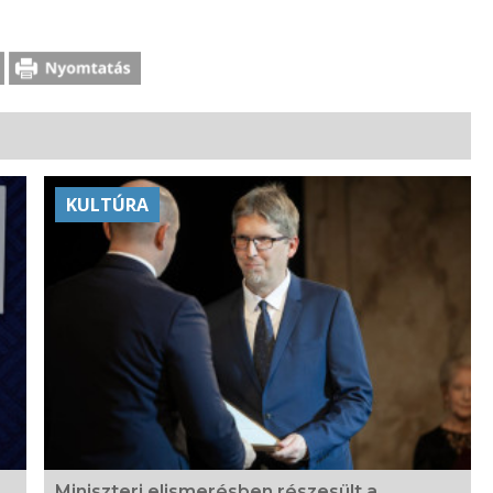
KULTÚRA
Miniszteri elismerésben részesült a