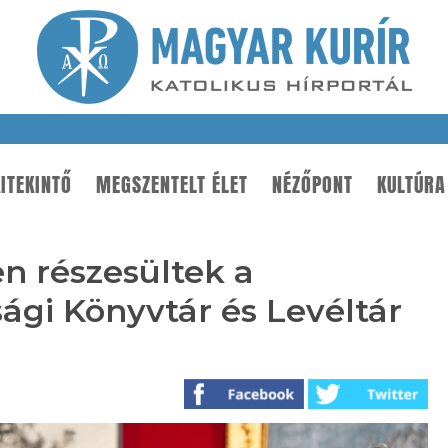
ITEKINTŐ
MEGSZENTELT ÉLET
NÉZŐPONT
KULTÚRA
en részesültek a
gi Könyvtár és Levéltár