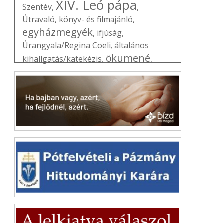
XIV. Leó pápa
Szentév
,
,
Útravaló
,
könyv- és filmajánló
,
egyházmegyék
,
ifjúság
,
Úrangyala/Regina Coeli
,
általános
ökumené
kihallgatás/katekézis
,
,
Vatikán