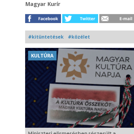
Magyar Kurír
#kitüntetések
#közélet
Kapcsolódó
KULTÚRA
fotógaléria
Miniszteri elismerésben részesült a