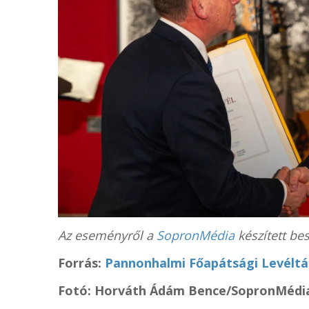
Az eseményről a
SopronMédia
készített be
Forrás:
Pannonhalmi Főapátsági Levéltá
Fotó: Horváth Ádám Bence/SopronMédi