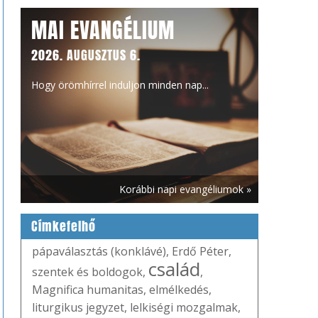
MAI EVANGÉLIUM
2026. AUGUSZTUS 6.
Hogy örömhírrel induljon minden nap...
Korábbi napi evangéliumok »
Címkefelhő
pápaválasztás (konklávé)
,
Erdő Péter
,
család
szentek és boldogok
,
,
Magnifica humanitas
,
elmélkedés
,
liturgikus jegyzet
,
lelkiségi mozgalmak
,