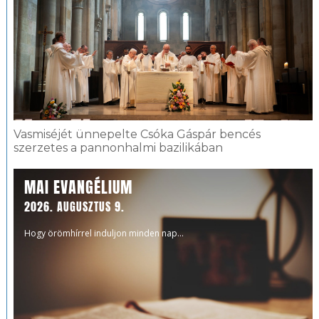
Vasmiséjét ünnepelte Csóka Gáspár bencés
szerzetes a pannonhalmi bazilikában
MAI EVANGÉLIUM
2026. AUGUSZTUS 9.
Hogy örömhírrel induljon minden nap...