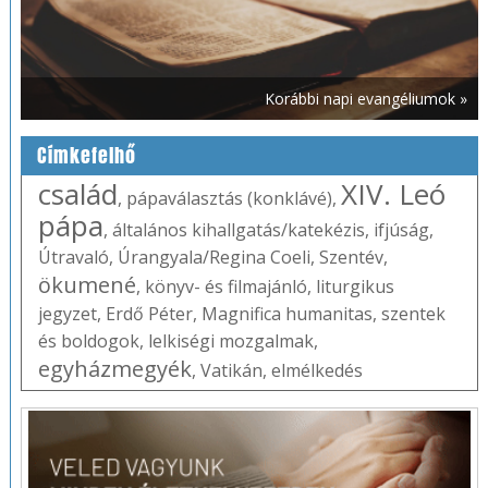
Korábbi napi evangéliumok »
Címkefelhő
család
XIV. Leó
,
pápaválasztás (konklávé)
,
pápa
,
általános kihallgatás/katekézis
,
ifjúság
,
Útravaló
,
Úrangyala/Regina Coeli
,
Szentév
,
ökumené
,
könyv- és filmajánló
,
liturgikus
jegyzet
,
Erdő Péter
,
Magnifica humanitas
,
szentek
és boldogok
,
lelkiségi mozgalmak
,
egyházmegyék
,
Vatikán
,
elmélkedés