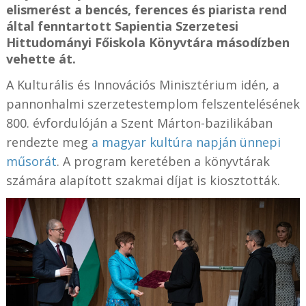
elismerést a bencés, ferences és piarista rend
által fenntartott Sapientia Szerzetesi
Hittudományi Főiskola Könyvtára másodízben
vehette át.
A Kulturális és Innovációs Minisztérium idén, a
pannonhalmi szerzetestemplom felszentelésének
800. évfordulóján a Szent Márton-bazilikában
rendezte meg
a magyar kultúra napján ünnepi
műsorát
. A program keretében a könyvtárak
számára alapított szakmai díjat is kiosztották.