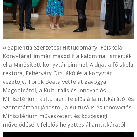
A Sapientia Szerzetesi Hittudományi Főiskola
Könyvtárát immár második alkalommal ismerték
el a Minősített könyvtár címmel. A díjat a főiskola
rektora, Fehérváry Örs Jákó és a könyvtár
vezetője, Török Beáta vette át Závogyán
Magdolnától, a Kulturális és Innovációs
Minisztérium kultúráért felelős államtitkárától és
Szentmártoni Jánostól, a Kulturális és Innovációs
Minisztérium művészetért és közösségi
művelődésért felelős helyettes államtitkárától.