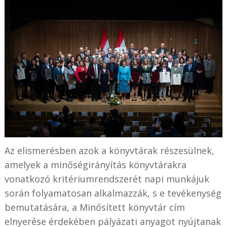
Az elismerésben azok a könyvtárak részesülnek,
amelyek a minőségirányítás könyvtárakra
vonatkozó kritériumrendszerét napi munkájuk
során folyamatosan alkalmazzák, s e tevékenység
bemutatására, a Minősített könyvtár cím
elnyerése érdekében pályázati anyagot nyújtanak