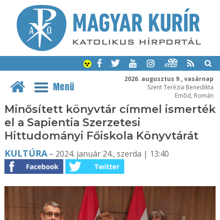
2026. augusztus 9., vasárnap
Menü
Szent Terézia Benedikta
Emõd, Román
Minősített könyvtár címmel ismerték
el a Sapientia Szerzetesi
Hittudományi Főiskola Könyvtárát
KULTÚRA
– 2024. január 24., szerda | 13:40