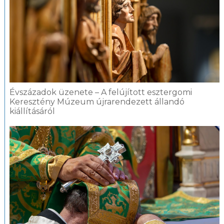
Évszázadok üzenete – A felújított esztergomi
Keresztény Múzeum újrarendezett állandó
kiállításáról