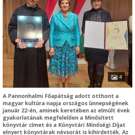
4
A Pannonhalmi Főapátság adott otthont a
magyar kultúra napja országos ünnepségének
január 22-én, aminek keretében az elmúlt évek
gyakorlatának megfelelően a Minősített
könyvtár címet és a Könyvtári Minőségi Díjat
elnyert könyvtárak névsorát is kihirdették. Az