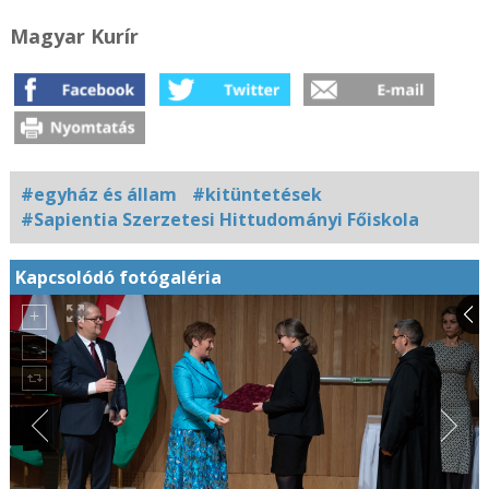
Magyar Kurír
#egyház és állam
#kitüntetések
#Sapientia Szerzetesi Hittudományi Főiskola
Kapcsolódó fotógaléria