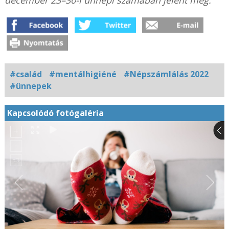
december 23–30-i ünnepi számában jelent meg.
#család
#mentálhigiéné
#Népszámlálás 2022
#ünnepek
Kapcsolódó fotógaléria