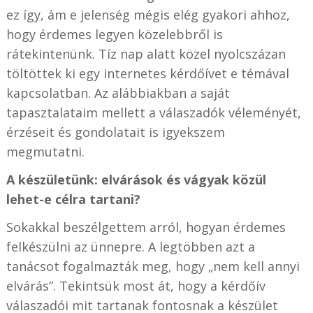
ez így, ám e jelenség mégis elég gyakori ahhoz,
hogy érdemes legyen közelebbről is
rátekintenünk. Tíz nap alatt közel nyolcszázan
töltöttek ki egy internetes kérdőívet e témával
kapcsolatban. Az alábbiakban a saját
tapasztalataim mellett a válaszadók véleményét,
érzéseit és gondolatait is igyekszem
megmutatni.
A készületünk: elvárások és vágyak közül
lehet-e célra tartani?
Sokakkal beszélgettem arról, hogyan érdemes
felkészülni az ünnepre. A legtöbben azt a
tanácsot fogalmazták meg, hogy „nem kell annyi
elvárás”. Tekintsük most át, hogy a kérdőív
válaszadói mit tartanak fontosnak a készület