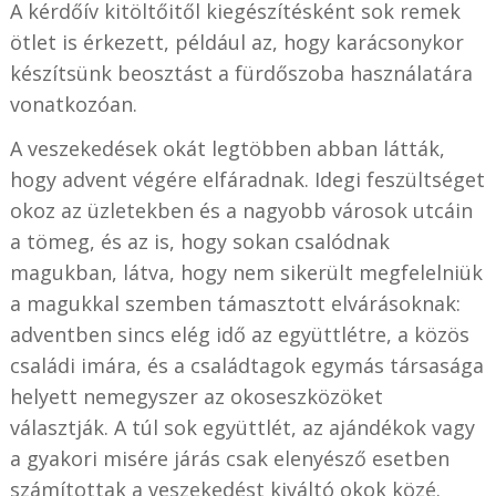
A kérdőív kitöltőitől kiegészítésként sok remek
ötlet is érkezett, például az, hogy karácsonykor
készítsünk beosztást a fürdőszoba használatára
vonatkozóan.
A veszekedések okát legtöbben abban látták,
hogy advent végére elfáradnak. Idegi feszültséget
okoz az üzletekben és a nagyobb városok utcáin
a tömeg, és az is, hogy sokan csalódnak
magukban, látva, hogy nem sikerült megfelelniük
a magukkal szemben támasztott elvárásoknak:
adventben sincs elég idő az együttlétre, a közös
családi imára, és a családtagok egymás társasága
helyett nemegyszer az okoseszközöket
választják. A túl sok együttlét, az ajándékok vagy
a gyakori misére járás csak elenyésző esetben
számítottak a veszekedést kiváltó okok közé.