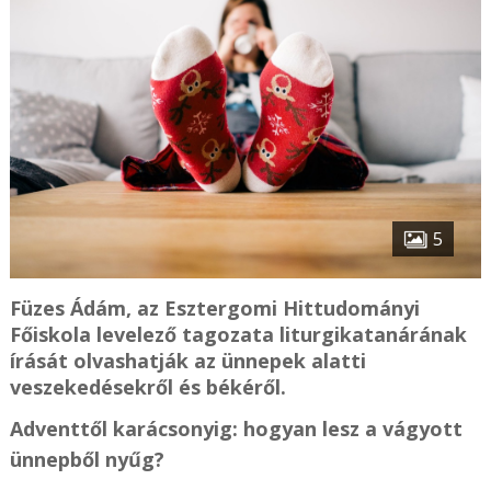
5
Füzes Ádám, az Esztergomi Hittudományi
Főiskola levelező tagozata liturgikatanárának
írását olvashatják az ünnepek alatti
veszekedésekről és békéről.
Adventtől karácsonyig: hogyan lesz a vágyott
ünnepből nyűg?