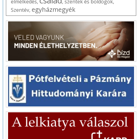
család
elmélkedés
,
,
szentek és boldogok
,
egyházmegyék
Szentév
,