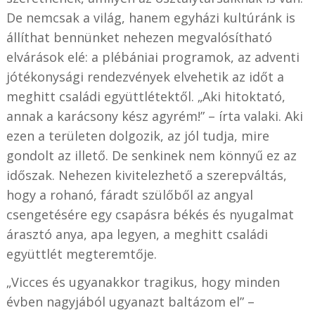
De nemcsak a világ, hanem egyházi kultúránk is
állíthat bennünket nehezen megvalósítható
elvárások elé: a plébániai programok, az adventi
jótékonysági rendezvények elvehetik az időt a
meghitt családi együttlétektől. „Aki hitoktató,
annak a karácsony kész agyrém!” – írta valaki. Aki
ezen a területen dolgozik, az jól tudja, mire
gondolt az illető. De senkinek nem könnyű ez az
időszak. Nehezen kivitelezhető a szerepváltás,
hogy a rohanó, fáradt szülőből az angyal
csengetésére egy csapásra békés és nyugalmat
árasztó anya, apa legyen, a meghitt családi
együttlét megteremtője.
„Vicces és ugyanakkor tragikus, hogy minden
évben nagyjából ugyanazt baltázom el” –