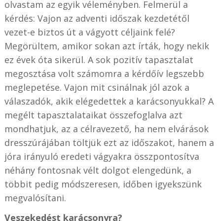
olvastam az egyik véleményben. Felmerül a
kérdés: Vajon az adventi időszak kezdetétől
vezet-e biztos út a vágyott céljaink felé?
Megörültem, amikor sokan azt írták, hogy nekik
ez évek óta sikerül. A sok pozitív tapasztalat
megosztása volt számomra a kérdőív legszebb
meglepetése. Vajon mit csinálnak jól azok a
válaszadók, akik elégedettek a karácsonyukkal? A
megélt tapasztalataikat összefoglalva azt
mondhatjuk, az a célravezető, ha nem elvárások
dresszúrájában töltjük ezt az időszakot, hanem a
jóra irányuló eredeti vágyakra összpontosítva
néhány fontosnak vélt dolgot elengedünk, a
többit pedig módszeresen, időben igyekszünk
megvalósítani.
Veszekedést karácsonyra?