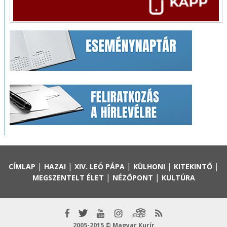
|
|
|
|
|
CÍMLAP
HAZAI
XIV. LEÓ PÁPA
KÜLHONI
KITEKINTŐ
|
|
MEGSZENTELT ÉLET
NÉZŐPONT
KULTÚRA
2005-2015 © Magyar Kurír