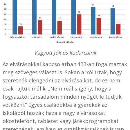
Vágyott jók és kudarcaink
Az elvárásokkal kapcsolatban 133-an fogalmaztak
meg szöveges választ is. Sokan arról írtak, hogy
szeretnék elengedni az elvárásaikat, de ez nem
csak rajtuk múlik. „Nem reális igény, hogy a
fogyasztói társadalom minden nyűgét le tudjuk
vetkőzni.” Egyes családokba a gyerekek az
iskolából hozzák haza a nagy elvárásokat:
okostelefont, tabletet vagy játékprogramokat
szeretnének, amilyen az osztálytársaiknak is van.