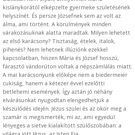
kislánykorától elképzelte gyermeke születésének
helyszínét. És persze Józsefnek sem az volt az
álma, ami történt. A körülmények minden
várakozásuknak alatta maradtak. Milyen lehetett
az első karácsony? Tisztaság, ételek, italok,
pihenés? Nem lehetnek illúziónk ezekkel
kapcsolatban, hiszen Mária és József hosszú,
fárasztó vándorúton voltak a népszámlálás miatt.
A mai karácsonyunk előképe nem a biedermeier
cukiság, hanem a kétezer évvel ezelőtti
betlehemi események. Így aztán jó néhány
elvárásunkat nyugodtan elengedhetjük a
készülődés idején. Jézus szülei és az ökör meg a
szamár is megismerték, mi az, ami egyedül
lényeges a sietve kialakított szülőszobában: a
világra jött Jézus, az Isten Fia.