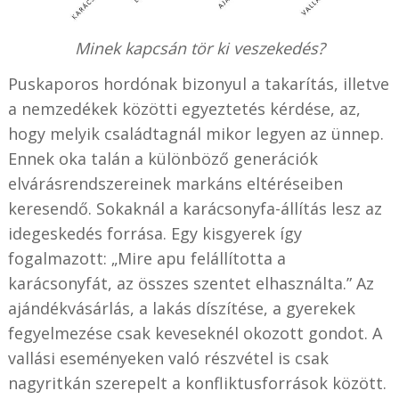
Minek kapcsán tör ki veszekedés?
Puskaporos hordónak bizonyul a takarítás, illetve
a nemzedékek közötti egyeztetés kérdése, az,
hogy melyik családtagnál mikor legyen az ünnep.
Ennek oka talán a különböző generációk
elvárásrendszereinek markáns eltéréseiben
keresendő. Sokaknál a karácsonyfa-állítás lesz az
idegeskedés forrása. Egy kisgyerek így
fogalmazott: „Mire apu felállította a
karácsonyfát, az összes szentet elhasználta.” Az
ajándékvásárlás, a lakás díszítése, a gyerekek
fegyelmezése csak keveseknél okozott gondot. A
vallási eseményeken való részvétel is csak
nagyritkán szerepelt a konfliktusforrások között.