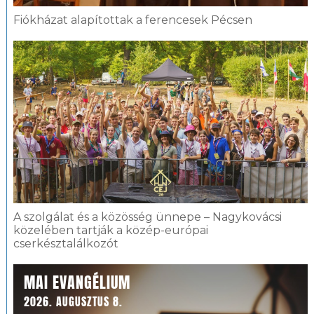
Fiókházat alapítottak a ferencesek Pécsen
A szolgálat és a közösség ünnepe – Nagykovácsi
közelében tartják a közép-európai
cserkésztalálkozót
MAI EVANGÉLIUM
2026. AUGUSZTUS 8.