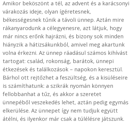
Amikor beköszönt a tél, az advent és a karácsonyi
várakozás ideje, olyan ígéretesnek,
békességesnek tűnik a távoli ünnep. Aztán mire
rákanyarodunk a célegyenesre, azt látjuk, hogy
már nincs erőnk hajrázni, és bizony sok minden
hiányzik a hátizsákunkból, amivel meg akartunk
volna érkezni. Az ünnep ráadásul számos kihívást
tartogat: család, rokonság, barátok, ünnepi
étkezések és találkozások – napokon keresztül.
Bárhol ott rejtőzhet a feszültség, és a kisüléseire
is számíthatunk: a szikrák nyomán könnyen
fellobbanhat a tűz, és akkor a szeretet
ünnepéből veszekedés lehet, aztán pedig egymás
elkerülése. Az ünnepet így nem tudjuk együtt
átélni, és ilyenkor már csak a túlélésre játszunk.