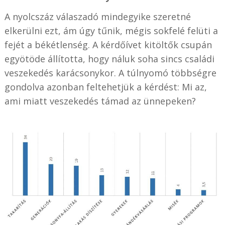
A nyolcszáz válaszadó mindegyike szeretné
elkerülni ezt, ám úgy tűnik, mégis sokfelé felüti a
fejét a békétlenség. A kérdőívet kitöltők csupán
egyötöde állította, hogy náluk soha sincs családi
veszekedés karácsonykor. A túlnyomó többségre
gondolva azonban feltehetjük a kérdést: Mi az,
ami miatt veszekedés támad az ünnepeken?