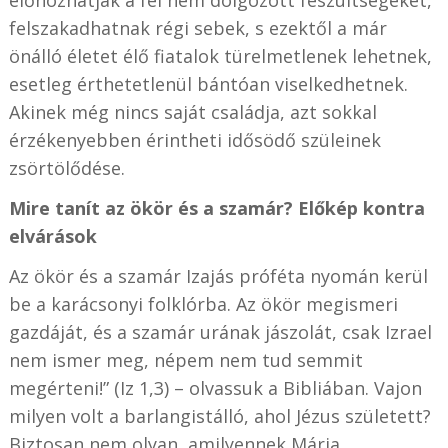
előhozhatják a fel nem dolgozott feszültségeket,
felszakadhatnak régi sebek, s ezektől a már
önálló életet élő fiatalok türelmetlenek lehetnek,
esetleg érthetetlenül bántóan viselkedhetnek.
Akinek még nincs saját családja, azt sokkal
érzékenyebben érintheti idősödő szüleinek
zsörtölődése.
Mire tanít az ökör és a szamár? Előkép kontra
elvárások
Az ökör és a szamár Izajás próféta nyomán kerül
be a karácsonyi folklórba. Az ökör megismeri
gazdáját, és a szamár urának jászolát, csak Izrael
nem ismer meg, népem nem tud semmit
megérteni!” (Iz 1,3) – olvassuk a Bibliában. Vajon
milyen volt a barlangistálló, ahol Jézus született?
Biztosan nem olyan, amilyennek Mária