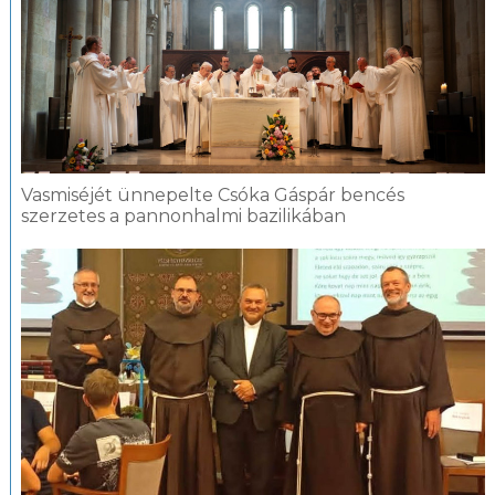
Vasmiséjét ünnepelte Csóka Gáspár bencés
szerzetes a pannonhalmi bazilikában