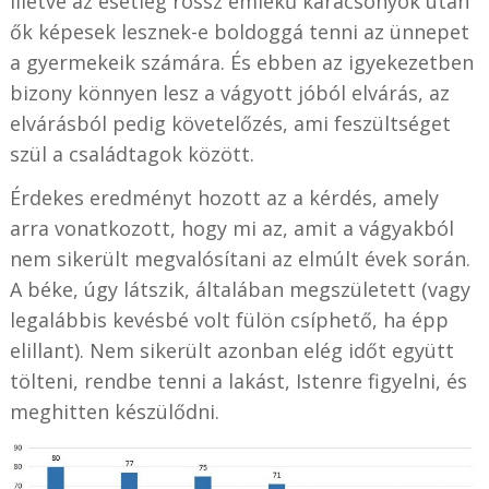
illetve az esetleg rossz emlékű karácsonyok után
ők képesek lesznek-e boldoggá tenni az ünnepet
a gyermekeik számára. És ebben az igyekezetben
bizony könnyen lesz a vágyott jóból elvárás, az
elvárásból pedig követelőzés, ami feszültséget
szül a családtagok között.
Érdekes eredményt hozott az a kérdés, amely
arra vonatkozott, hogy mi az, amit a vágyakból
nem sikerült megvalósítani az elmúlt évek során.
A béke, úgy látszik, általában megszületett (vagy
legalábbis kevésbé volt fülön csíphető, ha épp
elillant). Nem sikerült azonban elég időt együtt
tölteni, rendbe tenni a lakást, Istenre figyelni, és
meghitten készülődni.