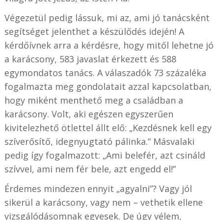
Végezetül pedig lássuk, mi az, ami jó tanácsként
segítséget jelenthet a készülődés idején! A
kérdőívnek arra a kérdésre, hogy mitől lehetne jó
a karácsony, 583 javaslat érkezett és 588
egymondatos tanács. A válaszadók 73 százaléka
fogalmazta meg gondolatait azzal kapcsolatban,
hogy miként menthető meg a családban a
karácsony. Volt, aki egészen egyszerűen
kivitelezhető ötlettel állt elő: „Kezdésnek kell egy
szíverősítő, idegnyugtató pálinka.” Másvalaki
pedig így fogalmazott: „Ami belefér, azt csináld
szívvel, ami nem fér bele, azt engedd el!”
Érdemes mindezen ennyit „agyalni”? Vagy jól
sikerül a karácsony, vagy nem – vethetik ellene
vizsgálódásomnak egyesek. De úgy vélem,