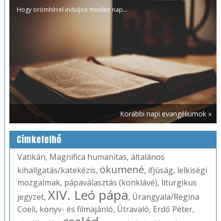
Hogy örömhírrel induljon minden nap...
Korábbi napi evangéliumok »
Címkefelhő
Vatikán
,
Magnifica humanitas
,
általános
ökumené
kihallgatás/katekézis
,
,
ifjúság
,
lelkiségi
mozgalmak
,
pápaválasztás (konklávé)
,
liturgikus
XIV. Leó pápa
jegyzet
,
,
Úrangyala/Regina
Coeli
,
könyv- és filmajánló
,
Útravaló
,
Erdő Péter
,