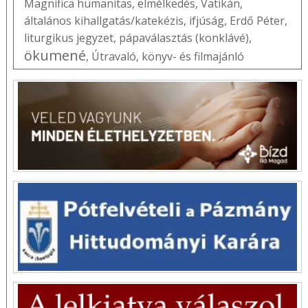
Magnifica humanitas
,
elmélkedés
,
Vatikán
,
általános kihallgatás/katekézis
,
ifjúság
,
Erdő Péter
,
liturgikus jegyzet
,
pápaválasztás (konklávé)
,
ökumené
,
Útravaló
,
könyv- és filmajánló