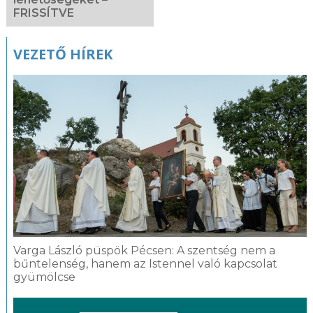
FRISSÍTVE
VEZETŐ HÍREK
Varga László püspök Pécsen: A szentség nem a
bűntelenség, hanem az Istennel való kapcsolat
gyümölcse