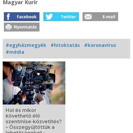
Magyar Kurír
#egyházmegyék
#hitoktatás
#koronavírus
#média
Kapcsolódó
fotógaléria
Hol és mikor
követhető élő
szentmise-közvetítés?
– Összegyűjtöttük a
lehetőségeket –