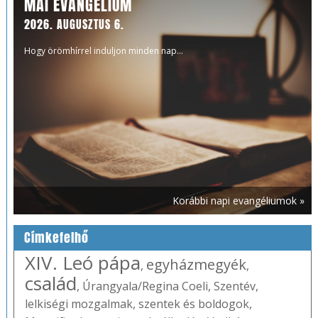
MAI EVANGÉLIUM
2026. AUGUSZTUS 6.
Hogy örömhírrel induljon minden nap...
Korábbi napi evangéliumok »
Címkefelhő
XIV. Leó pápa
egyházmegyék
,
,
család
,
Úrangyala/Regina Coeli
,
Szentév
,
lelkiségi mozgalmak
,
szentek és boldogok
,