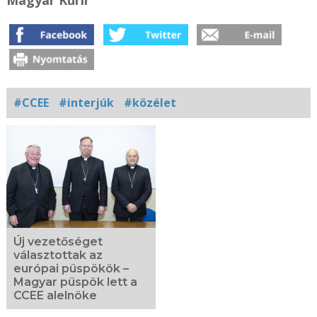
Magyar Kurír
#CCEE
#interjúk
#közélet
Kapcsolódó
fotógaléria
Új vezetőséget
választottak az
európai püspökök –
Magyar püspök lett a
CCEE alelnöke