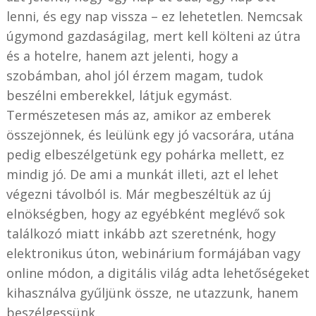
lenni, és egy nap vissza – ez lehetetlen. Nemcsak
úgymond gazdaságilag, mert kell költeni az útra
és a hotelre, hanem azt jelenti, hogy a
szobámban, ahol jól érzem magam, tudok
beszélni emberekkel, látjuk egymást.
Természetesen más az, amikor az emberek
összejönnek, és leülünk egy jó vacsorára, utána
pedig elbeszélgetünk egy pohárka mellett, ez
mindig jó. De ami a munkát illeti, azt el lehet
végezni távolból is. Már megbeszéltük az új
elnökségben, hogy az egyébként meglévő sok
találkozó miatt inkább azt szeretnénk, hogy
elektronikus úton, webinárium formájában vagy
online módon, a digitális világ adta lehetőségeket
kihasználva gyűljünk össze, ne utazzunk, hanem
beszélgessünk.