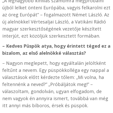
„A legnagyobb kihívás számomra megpróbálni
újból lelket önteni Európába, vagyis felkarolni ezt
az öreg Európát” – fogalmazott Német László. Az
új alelnökkel Vértesaljai László, a Vatikáni Rádió
magyar szerkesztőségének vezetője készített
interjút, ezt közöljük szerkesztett formában.
– Kedves Püspök atya, hogy érintett téged ez a
bizalom, az első alelnökké választás?
– Nagyon meglepett, hogy egyáltalán jelöltként
feltűnt a nevem. Egy püspökkolléga egy nappal a
választások előtt kérdezte tőlem: „Mi volna, ha
feltennénk a neved?” „Próbáljátok meg!” –
válaszoltam, gondolván, ugyan elfogadom, de
nem vagyok én annyira ismert, továbbá van még
itt annyi más bíboros, érsek és püspök.