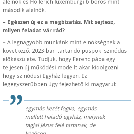
alelnök és Hollerich luxemburgi bíboros mint
második alelnök.
– Egészen új ez a megbízatás. Mit sejtesz,
milyen feladat vár rád?
– A legnagyobb munkánk mint elnökségnek a
következő, 2023-ban tartandó püspöki szinódus
előkészülete. Tudjuk, hogy Ferenc pápa egy
teljesen új működési modellt akar kidolgozni,
hogy szinódusi Egyház legyen. Ez
legegyszerűbben úgy fejezhető ki magyarul:
egymás kezét fogva, egymás
mellett haladó egyház, melynek
tagjai Jézus felé tartanak, de
közösen.