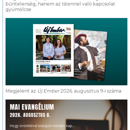
bűntelenség, hanem az Istennel való kapcsolat
gyümölcse
Megjelent az
Új Ember
2026. augusztus 9-i száma
MAI EVANGÉLIUM
2026. AUGUSZTUS 6.
Hogy örömhírrel induljon minden nap...