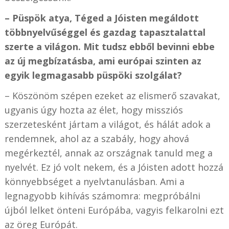
– Püspök atya, Téged a Jóisten megáldott
többnyelvűséggel és gazdag tapasztalattal
szerte a világon. Mit tudsz ebből bevinni ebbe
az új megbízatásba, ami európai szinten az
egyik legmagasabb püspöki szolgálat?
– Köszönöm szépen ezeket az elismerő szavakat,
ugyanis úgy hozta az élet, hogy missziós
szerzetesként jártam a világot, és hálát adok a
rendemnek, ahol az a szabály, hogy ahová
megérkeztél, annak az országnak tanuld meg a
nyelvét. Ez jó volt nekem, és a Jóisten adott hozzá
könnyebbséget a nyelvtanulásban. Ami a
legnagyobb kihívás számomra: megpróbálni
újból lelket önteni Európába, vagyis felkarolni ezt
az öreg Európát.