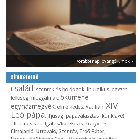
Korábbi napi evangéliumok »
Címkefelhő
család
,
szentek és boldogok
,
liturgikus jegyzet
,
ökumené
lelkiségi mozgalmak
,
,
XIV.
egyházmegyék
,
elmélkedés
,
Vatikán
,
Leó pápa
,
ifjúság
,
pápaválasztás (konklávé)
,
általános kihallgatás/katekézis
,
könyv- és
filmajánló
,
Útravaló
,
Szentév
,
Erdő Péter
,