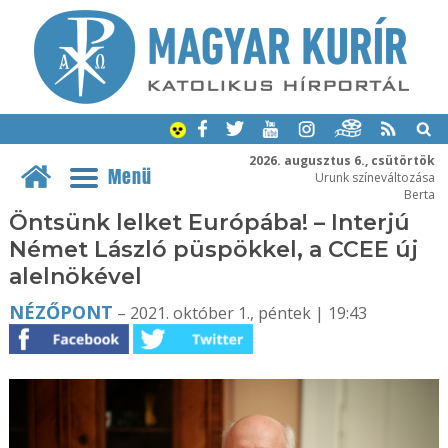
2026. augusztus 6., csütörtök
Menü
Urunk színeváltozása
Berta
Öntsünk lelket Európába! – Interjú
Német László püspökkel, a CCEE új
alelnökével
NÉZŐPONT
– 2021. október 1., péntek | 19:43