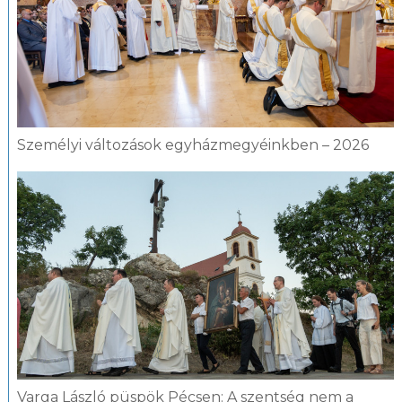
Személyi változások egyházmegyéinkben – 2026
Varga László püspök Pécsen: A szentség nem a