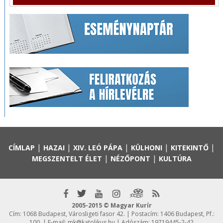
|
|
|
|
|
CÍMLAP
HAZAI
XIV. LEÓ PÁPA
KÜLHONI
KITEKINTŐ
|
|
MEGSZENTELT ÉLET
NÉZŐPONT
KULTÚRA
2005-2015 © Magyar Kurír
Cím: 1068 Budapest, Városligeti fasor 42. | Postacím: 1406 Budapest, Pf.:
100. | E-mail:
mk@katolikus.hu
| Adószám: 19719445-2-42