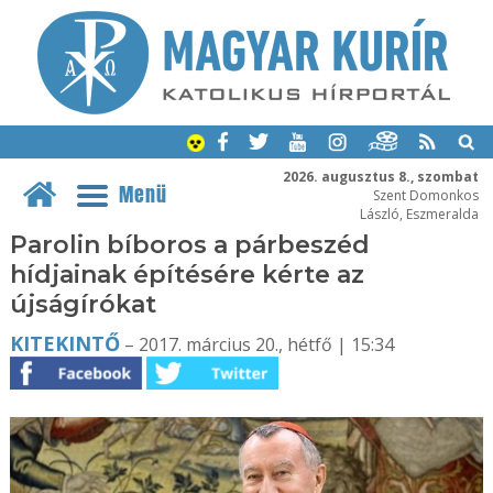
2026. augusztus 8., szombat
Menü
Szent Domonkos
László, Eszmeralda
Parolin bíboros a párbeszéd
hídjainak építésére kérte az
újságírókat
KITEKINTŐ
– 2017. március 20., hétfő | 15:34