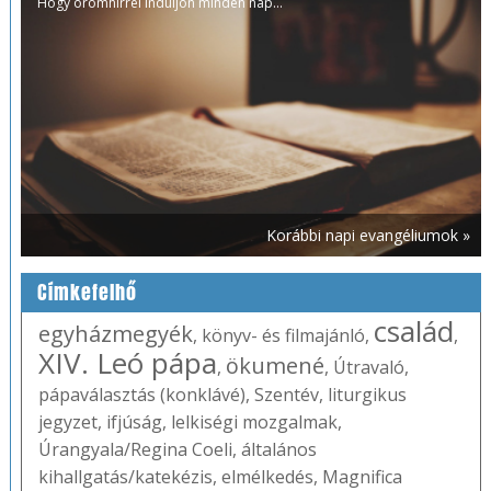
Hogy örömhírrel induljon minden nap...
Korábbi napi evangéliumok »
Címkefelhő
család
egyházmegyék
,
könyv- és filmajánló
,
,
XIV. Leó pápa
ökumené
,
,
Útravaló
,
pápaválasztás (konklávé)
,
Szentév
,
liturgikus
jegyzet
,
ifjúság
,
lelkiségi mozgalmak
,
Úrangyala/Regina Coeli
,
általános
kihallgatás/katekézis
,
elmélkedés
,
Magnifica