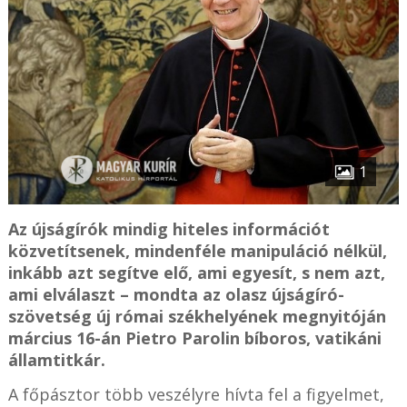
1
Az újságírók mindig hiteles információt
közvetítsenek, mindenféle manipuláció nélkül,
inkább azt segítve elő, ami egyesít, s nem azt,
ami elválaszt – mondta az olasz újságíró-
szövetség új római székhelyének megnyitóján
március 16-án Pietro Parolin bíboros, vatikáni
államtitkár.
A főpásztor több veszélyre hívta fel a figyelmet,