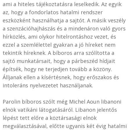
ami a hiteles tájékoztatásra leselkedik. Az egyik
az, hogy a fondorlatos hatalmi rendszer
eszközként használhatja a sajtót. A másik veszély
a szenzációhajhászás és a mindenáron való gyors
hírközlés, ami olykor hitelrontáshoz vezet, és
ezzel a szemlélettel gyakran a jó híreket nem
tekintik híreknek. A bíboros arra szólította a
sajtó munkatársait, hogy a párbeszéd hídjait
építsék, hogy ne terjedjen tovább a közöny.
Álljanak ellen a kísértésnek, hogy erőszakos és
intoleráns nyelvezetet használjanak.
Parolin bíboros szólt még Michel Aoun libanoni
elnök vatikáni látogatásáról. Libanon jelentős
lépést tett előre a köztársasági elnök
megválasztásával, előtte ugyanis két évig hatalmi