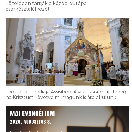
közelében tartják a közép-európai
cserkésztalálkozót
Leó pápa homíliája Assisiben: A világ akkor újul meg,
ha Krisztust követve mi magunk is átalakulunk
MAI EVANGÉLIUM
2026. AUGUSZTUS 8.