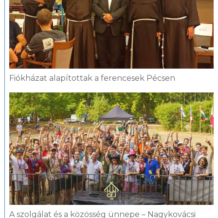
Fiókházat alapítottak a ferencesek Pécsen
A szolgálat és a közösség ünnepe – Nagykovácsi