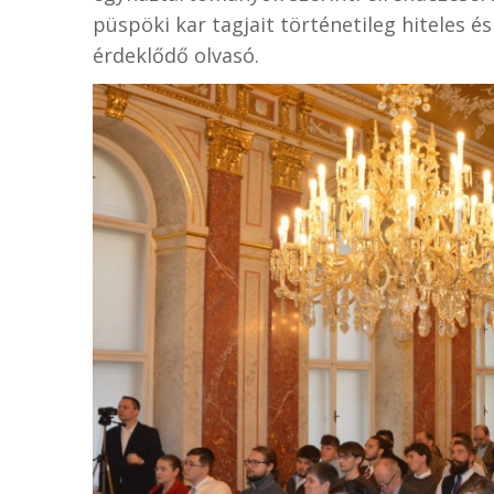
püspöki kar tagjait történetileg hiteles
érdeklődő olvasó.