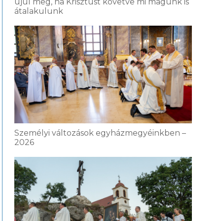
újul meg, ha Krisztust követve mi magunk is
átalakulunk
Személyi változások egyházmegyéinkben –
2026