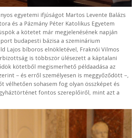
yos egyetemi ifjúságot Martos Levente Balázs
tora és a Pázmány Péter Katolikus Egyetem
püspök a kötetet már megjelenésének napján
oport budapesti bázisa a szeminárium
ld Lajos bíboros elnökletével, Fraknói Vilmos
bizottság is többször ülésezett a káptalani
lődök kötetből megismerhető példaadása az
erint – és erről személyesen is meggyőződött –,
sőt vélhetően sohasem fog olyan összképet és
gyháztörténet fontos szereplőiről, mint azt a