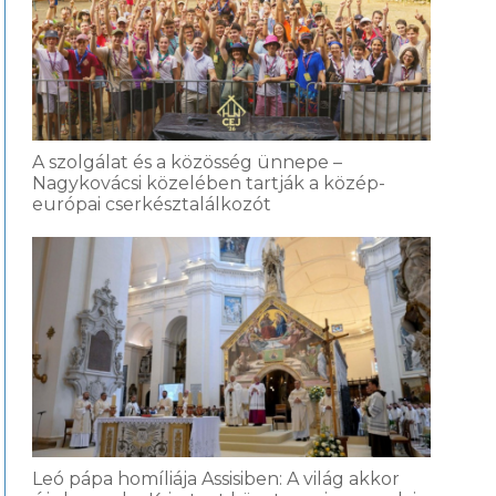
A szolgálat és a közösség ünnepe –
Nagykovácsi közelében tartják a közép-
európai cserkésztalálkozót
Leó pápa homíliája Assisiben: A világ akkor