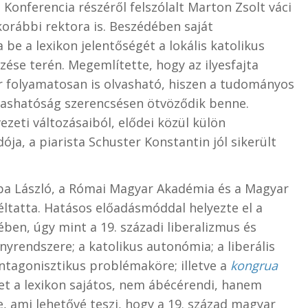
onferencia részéről felszólalt Marton Zsolt váci
rábbi rektora is. Beszédében saját
be a lexikon jelentőségét a lokális katolikus
se terén. Megemlítette, hogy az ilyesfajta
ár folyamatosan is olvasható, hiszen a tudományos
vashatóság szerencsésen ötvöződik benne.
zeti változásaiból, elődei közül külön
ja, a piarista Schuster Konstantin jól sikerült
a László, a Római Magyar Akadémia és a Magyar
tatta. Hatásos előadásmóddal helyezte el a
en, úgy mint a 19. századi liberalizmus és
nyrendszere; a katolikus autonómia; a liberális
ntagonisztikus problémaköre; illetve a
kongrua
met a lexikon sajátos, nem ábécérendi, hanem
, ami lehetővé teszi, hogy a 19. század magyar