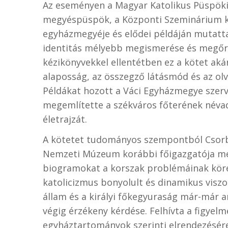
Az eseményen a Magyar Katolikus Püspöki K
megyéspüspök, a Központi Szeminárium ko
egyházmegyéje és elődei példáján mutatta 
identitás mélyebb megismerése és megőrzé
kézikönyvekkel ellentétben ez a kötet ak
alaposság, az összegző látásmód és az ol
Példákat hozott a Váci Egyházmegye szerve
megemlítette a székváros főterének névadó
életrajzát.
A kötetet tudományos szempontból Csorb
Nemzeti Múzeum korábbi főigazgatója mél
biogramokat a korszak problémáinak köréb
katolicizmus bonyolult és dinamikus viszo
állam és a királyi főkegyuraság már-már a
végig érzékeny kérdése. Felhívta a figyel
egyháztartományok szerinti elrendezésére