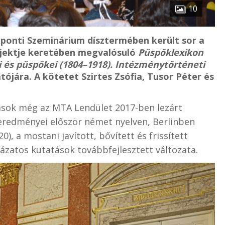
10
ponti Szeminárium dísztermében került sor a
jektje keretében megvalósuló
Püspöklexikon
és püspökei (1804–1918). Intézménytörténeti
tójára. A kötetet Szirtes Zsófia, Tusor Péter és
ások még az MTA Lendület 2017-ben lezárt
 eredményei először német nyelven, Berlinben
), a mostani javított, bővített és frissített
ázatos kutatások továbbfejlesztett változata.