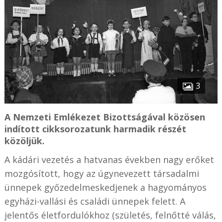
3
A Nemzeti Emlékezet Bizottságával közösen
indított cikksorozatunk harmadik részét
közöljük.
A kádári vezetés a hatvanas években nagy erőket
mozgósított, hogy az úgynevezett társadalmi
ünnepek győzedelmeskedjenek a hagyományos
egyházi-vallási és családi ünnepek felett. A
jelentős életfordulókhoz (születés, felnőtté válás,