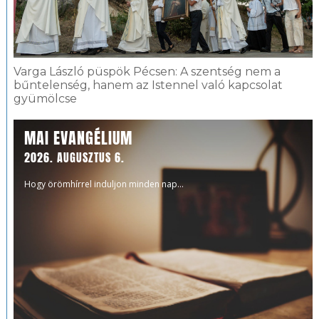
Varga László püspök Pécsen: A szentség nem a
bűntelenség, hanem az Istennel való kapcsolat
gyümölcse
MAI EVANGÉLIUM
2026. AUGUSZTUS 6.
Hogy örömhírrel induljon minden nap...