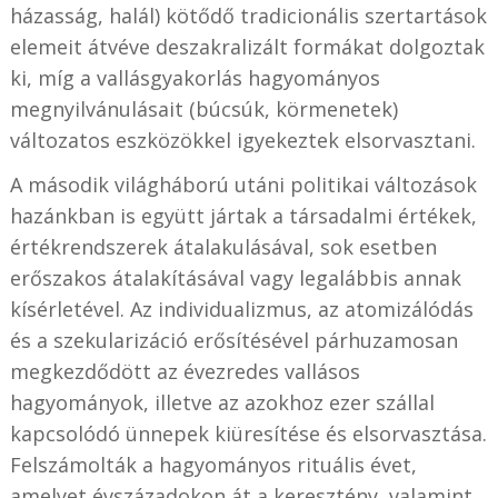
házasság, halál) kötődő tradicionális szertartások
elemeit átvéve deszakralizált formákat dolgoztak
ki, míg a vallásgyakorlás hagyományos
megnyilvánulásait (búcsúk, körmenetek)
változatos eszközökkel igyekeztek elsorvasztani.
A második világháború utáni politikai változások
hazánkban is együtt jártak a társadalmi értékek,
értékrendszerek átalakulásával, sok esetben
erőszakos átalakításával vagy legalábbis annak
kísérletével. Az individualizmus, az atomizálódás
és a szekularizáció erősítésével párhuzamosan
megkezdődött az évezredes vallásos
hagyományok, illetve az azokhoz ezer szállal
kapcsolódó ünnepek kiüresítése és elsorvasztása.
Felszámolták a hagyományos rituális évet,
amelyet évszázadokon át a keresztény, valamint