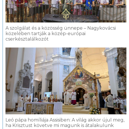
A szolgálat és a közösség ünnepe – Nagykovácsi
közelében tartják a közép-európai
cserkésztalálkozót
Leó pápa homíliája Assisiben: A világ akkor újul meg,
ha Krisztust követve mi magunk is átalakulunk