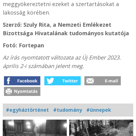
meggyökereztetni ezeket a szertartásokat a
lakosság körében.
Szerző: Szuly Rita, a Nemzeti Emlékezet
Bizottsága Hivatalának tudományos kutatója
Fotó: Fortepan
Az írás nyomtatott változata az Új Ember 2023.
április 2-i számában jelent meg.
#egyháztörténet
#tudomány
#ünnepek
Kapcsolódó
fotógaléria