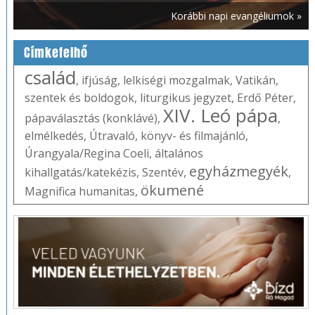
Korábbi napi evangéliumok »
Címkefelhő
család
,
ifjúság
,
lelkiségi mozgalmak
,
Vatikán
,
szentek és boldogok
,
liturgikus jegyzet
,
Erdő Péter
,
XIV. Leó pápa
pápaválasztás (konklávé)
,
,
elmélkedés
,
Útravaló
,
könyv- és filmajánló
,
Úrangyala/Regina Coeli
,
általános
egyházmegyék
kihallgatás/katekézis
,
Szentév
,
,
ökumené
Magnifica humanitas
,