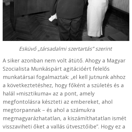
Esküvő „társadalmi szertartás” szerint
A siker azonban nem volt átütő. Ahogy a Magyar
Szocialista Munkáspárt agitációért felelős
munkatársai fogalmaztak: „el kell jutnunk ahhoz
a következtetéshez, hogy főként a születés és a
halál »misztikuma« az a pont, amely
megfontolásra készteti az embereket, ahol
megtorpannak – és ahol a számukra
megmagyarázhatatlan, a kiszámíthatatlan ismét
visszaviheti őket a vallás útvesztőibe”. Hogy ez a