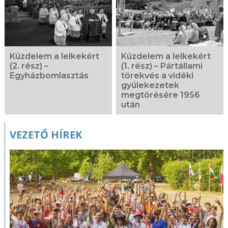
A Mikulás helyett
a Télapó
érkezett
december 6-án
Küzdelem a lelkekért
Küzdelem a lelkekért
(2. rész) –
(1. rész) – Pártállami
Egyházbomlasztás
törekvés a vidéki
gyülekezetek
megtörésére 1956
után
VEZETŐ HÍREK