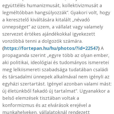
együttélés humanizmusát, kollektivizmusát a
legméltóbban hangsúlyozzák”. Gyakori volt, hogy
a keresztelő kiváltására kitalált „névadó
ünnepséget” az üzem, a vállalat vagy valamely
szervezet értékes ajándékokkal igyekezett
vonzóbbá tenni a dolgozók számára.
(
https://fortepan.hu/hu/photos/?id=22547
)
A
propaganda szerint „egyre több az olyan ember,
aki politikai, ideológiai és tudományos ismeretei
meg lelkiismereti szabadsága tudatában családi
és társadalmi ünnepek alkalmával nem igényli az
egyházi szertartást. Igényel azonban valami mást:
új életünkből fakadó új tartalmat”. Ugyanakkor a
belső elemzések tisztában voltak a
konformizmus és az elvárások erejével a
munkahelyeken, vállalatoknál rendezett