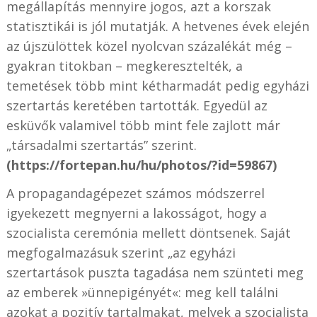
megállapítás mennyire jogos, azt a korszak
statisztikái is jól mutatják. A hetvenes évek elején
az újszülöttek közel nyolcvan százalékát még –
gyakran titokban – megkeresztelték, a
temetések több mint kétharmadát pedig egyházi
szertartás keretében tartották. Egyedül az
esküvők valamivel több mint fele zajlott már
„társadalmi szertartás” szerint.
(https://fortepan.hu/hu/photos/?id=59867)
A propagandagépezet számos módszerrel
igyekezett megnyerni a lakosságot, hogy a
szocialista ceremónia mellett döntsenek. Saját
megfogalmazásuk szerint „az egyházi
szertartások puszta tagadása nem szünteti meg
az emberek »ünnepigényét«: meg kell találni
azokat a pozitív tartalmakat, melyek a szocialista