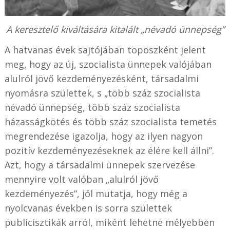
A keresztelő kiváltására kitalált „névadó ünnepség”
A hatvanas évek sajtójában toposzként jelent
meg, hogy az új, szocialista ünnepek valójában
alulról jövő kezdeményezésként, társadalmi
nyomásra születtek, s „több száz szocialista
névadó ünnepség, több száz szocialista
házasságkötés és több száz szocialista temetés
megrendezése igazolja, hogy az ilyen nagyon
pozitív kezdeményezéseknek az élére kell állni”.
Azt, hogy a társadalmi ünnepek szervezése
mennyire volt valóban „alulról jövő
kezdeményezés”, jól mutatja, hogy még a
nyolcvanas években is sorra születtek
publicisztikák arról, miként lehetne mélyebben