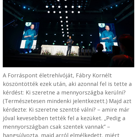
A Forráspont életrehívóját, Fábry Kornélt
köszöntötték ezek után, aki azonnal fel is tette a
kérdést: Ki szeretne a mennyországba kerülni?
(Természetesen mindenki jelentkezett.) Majd azt
kérdezte: Ki szeretne szentté válni? – amire már
jóval kevesebben tették fel a kezüket. „Pedig a
mennyországban csak szentek vannak” –
hangsúlyozta, majd arról elmélkedett, miért