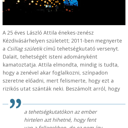
A 25 éves László Attila énekes-zenész
Kézdivásárhelyen született; 2011-ben megnyerte
a
Csillag születik
című tehetségkutató versenyt.
Dalait, tehetségét isteni adományként
kamatoztatja. Attila elmondta, mindig is tudta,
hogy a zenével akar foglalkozni, színpadon
szeretne előadni, mert felismerte, hogy ezt a
rizikós utat szánták neki. Beszámolt arról, hogy
a tehetségkutatókon az ember
hirtelen azt hihetné, hogy fent
van a fellegekben, de ez nem így