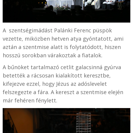
A szentségimádást Palánki Ferenc püspök
vezette, miközben hetven atya gyóntatott, ami
aztán a szentmise alatt is folytatódott, hiszen
hosszú sorokban várakoztak a fiatalok.
A bűnöket tartalmazó cetlit galacsinná gyúrva
betették a rácsosan kialakított keresztbe,
kifejezve ezzel, hogy Jézus az adóslevelet
felszegezte a fára. A kereszt a szentmise elején
már fehéren fénylett.