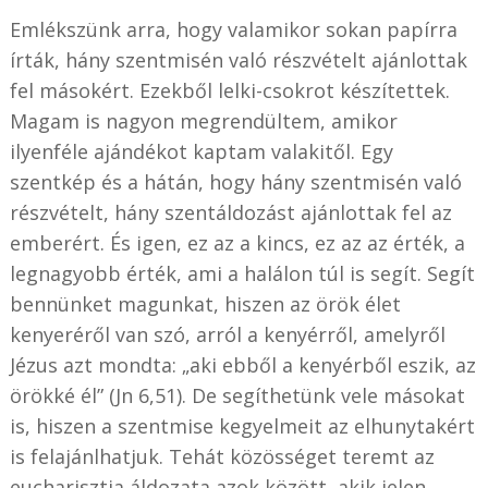
Emlékszünk arra, hogy valamikor sokan papírra
írták, hány szentmisén való részvételt ajánlottak
fel másokért. Ezekből lelki-csokrot készítettek.
Magam is nagyon megrendültem, amikor
ilyenféle ajándékot kaptam valakitől. Egy
szentkép és a hátán, hogy hány szentmisén való
részvételt, hány szentáldozást ajánlottak fel az
emberért. És igen, ez az a kincs, ez az az érték, a
legnagyobb érték, ami a halálon túl is segít. Segít
bennünket magunkat, hiszen az örök élet
kenyeréről van szó, arról a kenyérről, amelyről
Jézus azt mondta: „aki ebből a kenyérből eszik, az
örökké él” (Jn 6,51). De segíthetünk vele másokat
is, hiszen a szentmise kegyelmeit az elhunytakért
is felajánlhatjuk. Tehát közösséget teremt az
eucharisztia áldozata azok között, akik jelen