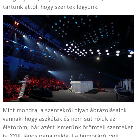
tartunk attól, hogy szentek legyünk.
Mint mondta, a szentekről olyan ábrázolásaink
vannak, hogy aszkéták és nem süt róluk az
életöröm, bár azért ismerünk örömteli szenteket
is. XXIII. János pápa például a humoráról volt