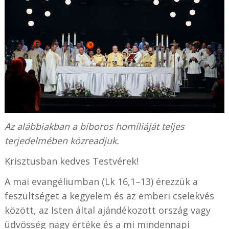
Az alábbiakban a bíboros homíliáját teljes
terjedelmében közreadjuk.
Krisztusban kedves Testvérek!
A mai evangéliumban (Lk 16,1–13) érezzük a
feszültséget a kegyelem és az emberi cselekvés
között, az Isten által ajándékozott ország vagy
üdvösség nagy értéke és a mi mindennapi