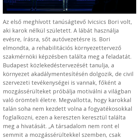
Az első meghívott tanúságtevő Ivicsics Bori volt,
aki karok nélkül született. A lábát használja
evésre, írásra, sőt autóvezetésre is. Bori
elmondta, a rehabilitációs környezettervező
szakmérnöki képzésben találta meg a feladatát.
Budapest közlekedéstervezését tanulja, a
környezet akadálymentesítésén dolgozik, de civil
szervezeti tevékenységei is vannak, főként a
mozgássérülteket próbálja motiválni a világban
való örömteli életre. Megvallotta, hogy karokkal
talán soha nem kezdett volna a fogyatékosokkal
foglalkozni, ezen a kereszten keresztül találta
meg a hivatását. „A társadalom nem ront el
semmit a mozgássérültekkel szemben, csak