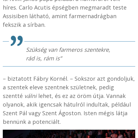
híres. Carlo Acutis épségben megmaradt teste
Assisiben látható, amint farmernadrágban
fekszik a sírban.
Szükség van farmeros szentekre,
rád is, rám is”
– biztatott Fábry Kornél. – Sokszor azt gondoljuk,
a szentek eleve szentnek születnek, pedig
szentté
válni
lehet, és ez az öröm útja. Vannak
olyanok, akik igencsak hátulról indultak, például
Szent Pál vagy Szent Ágoston. Isten mégis látja
bennünk a potenciált.