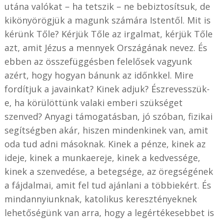
utána valókat – ha tetszik – ne bebiztosítsuk, de
kikönyörögjük a magunk számára Istentől. Mit is
kérünk Tőle? Kérjük Tőle az irgalmat, kérjük Tőle
azt, amit Jézus a mennyek Országának nevez. És
ebben az összefüggésben felelősek vagyunk
azért, hogy hogyan bánunk az időnkkel. Mire
fordítjuk a javainkat? Kinek adjuk? Észrevesszük-
e, ha körülöttünk valaki emberi szükséget
szenved? Anyagi támogatásban, jó szóban, fizikai
segítségben akár, hiszen mindenkinek van, amit
oda tud adni másoknak. Kinek a pénze, kinek az
ideje, kinek a munkaereje, kinek a kedvessége,
kinek a szenvedése, a betegsége, az öregségének
a fájdalmai, amit fel tud ajánlani a többiekért. És
mindannyiunknak, katolikus keresztényeknek
lehetőségünk van arra, hogy a legértékesebbet is