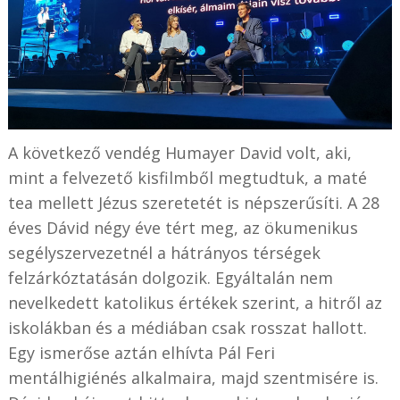
A következő vendég Humayer David volt, aki,
mint a felvezető kisfilmből megtudtuk, a maté
tea mellett Jézus szeretetét is népszerűsíti. A 28
éves Dávid négy éve tért meg, az ökumenikus
segélyszervezetnél a hátrányos térségek
felzárkóztatásán dolgozik. Egyáltalán nem
nevelkedett katolikus értékek szerint, a hitről az
iskolákban és a médiában csak rosszat hallott.
Egy ismerőse aztán elhívta Pál Feri
mentálhigiénés alkalmaira, majd szentmisére is.