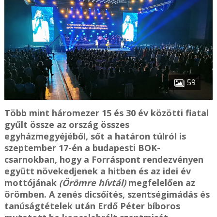
59
Több mint háromezer 15 és 30 év közötti fiatal
gyűlt össze az ország összes
egyházmegyéjéből, sőt a határon túlról is
szeptember 17-én a budapesti BOK-
csarnokban, hogy a Forráspont rendezvényen
együtt növekedjenek a hitben és az idei év
mottójának
(Örömre hívtál)
megfelelően az
örömben. A zenés dicsőítés, szentségimádás és
tanúságtételek után Erdő Péter bíboros