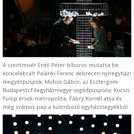
A szentmisét Erdő Péter bíboros mutatta be;
koncelebrált Palánki Ferenc debrecen-nyíregyházi
megyéspüspök; Mohos Gábor, az Esztergom-
Budapesti Főegyházmegye segédpüspöke; Kocsis
Fülöp érsek-metropolita, Fábry Kornél atya és
még számos pap a különböző egyházmegyékből.