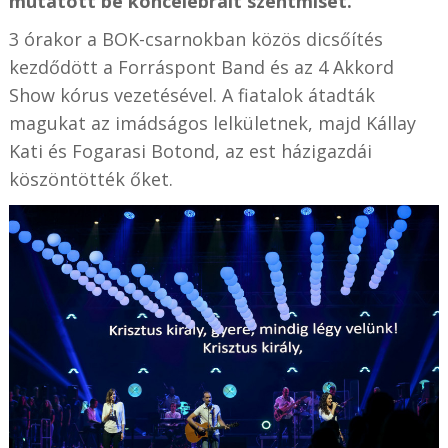
mutatott be koncelebrált szentmisét.
3 órakor a BOK-csarnokban közös dicsőítés
kezdődött a Forráspont Band és az 4 Akkord
Show kórus vezetésével. A fiatalok átadták
magukat az imádságos lelkületnek, majd Kállay
Kati és Fogarasi Botond, az est házigazdái
köszöntötték őket.