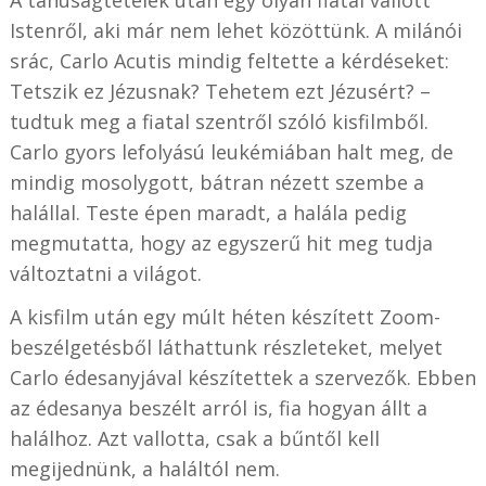
A tanúságtételek után egy olyan fiatal vallott
Istenről, aki már nem lehet közöttünk. A milánói
srác, Carlo Acutis mindig feltette a kérdéseket:
Tetszik ez Jézusnak? Tehetem ezt Jézusért? –
tudtuk meg a fiatal szentről szóló kisfilmből.
Carlo gyors lefolyású leukémiában halt meg, de
mindig mosolygott, bátran nézett szembe a
halállal. Teste épen maradt, a halála pedig
megmutatta, hogy az egyszerű hit meg tudja
változtatni a világot.
A kisfilm után egy múlt héten készített Zoom-
beszélgetésből láthattunk részleteket, melyet
Carlo édesanyjával készítettek a szervezők. Ebben
az édesanya beszélt arról is, fia hogyan állt a
halálhoz. Azt vallotta, csak a bűntől kell
megijednünk, a haláltól nem.