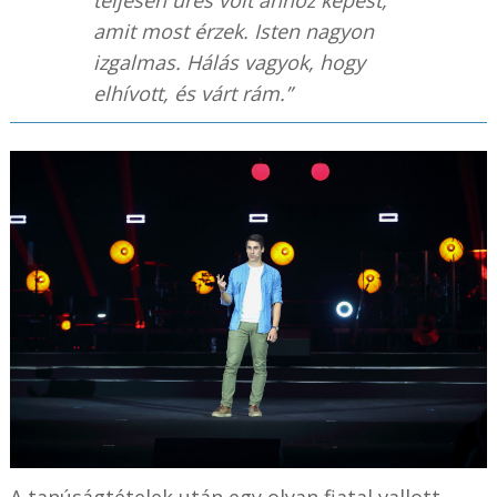
amit most érzek. Isten nagyon
izgalmas. Hálás vagyok, hogy
elhívott, és várt rám.”