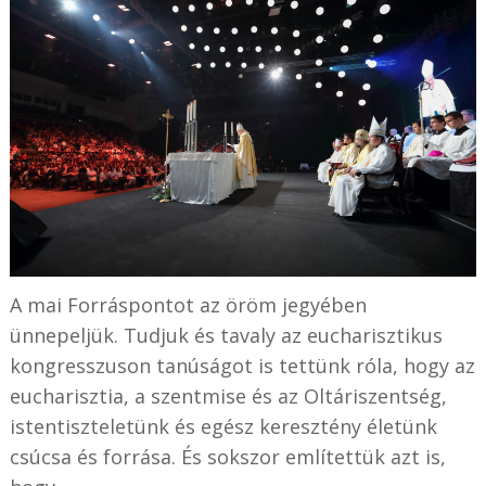
A mai Forráspontot az öröm jegyében
ünnepeljük. Tudjuk és tavaly az eucharisztikus
kongresszuson tanúságot is tettünk róla, hogy az
eucharisztia, a szentmise és az Oltáriszentség,
istentiszteletünk és egész keresztény életünk
csúcsa és forrása. És sokszor említettük azt is,