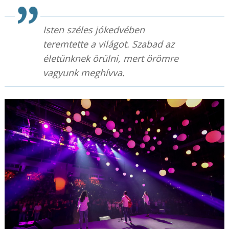
Isten széles jókedvében
teremtette a világot. Szabad az
életünknek örülni, mert örömre
vagyunk meghívva.