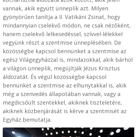
vannak, akik együtt ünneplik azt. Milyen
gyönyörűen tanítja a II. Vatikáni Zsinat, hogy
mindannyian cselekvő módon, ne csak nézőként,
hanem cselekvő lelkesedéssel, szívvel-lélekkel
vegyünk részt a szentmise ünneplésében. De
közösségbe kapcsol bennünket a szentmise az
egész Világegyházzal is, mindazokkal, akik bárhol
a világon ünneplik, megújítják Jézus Krisztus
áldozatát. És végül közösségbe kapcsol
bennünket a szentmise az elhunytakkal is, akik
még a szenvedés állapotában vannak, vagy a
megdicsőült szentekkel, akiknek tiszteletére,
akiknek közbenjárását is kérve a szentmisét az
Egyház bemutatja.