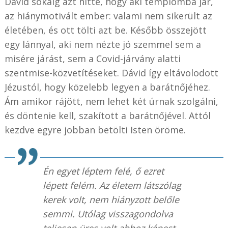
Dávid sokáig azt hitte, hogy aki templomba jár,
az hiánymotivált ember: valami nem sikerült az
életében, és ott tölti azt be. Később összejött
egy lánnyal, aki nem nézte jó szemmel sem a
misére járást, sem a Covid-járvány alatti
szentmise-közvetítéseket. Dávid így eltávolodott
Jézustól, hogy közelebb legyen a barátnőjéhez.
Ám amikor rájött, nem lehet két úrnak szolgálni,
és döntenie kell, szakított a barátnőjével. Attól
kezdve egyre jobban betölti Isten öröme.
Én egyet léptem felé, ő ezret
lépett felém. Az életem látszólag
kerek volt, nem hiányzott belőle
semmi. Utólag visszagondolva
teljesen üres volt ahhoz képest,