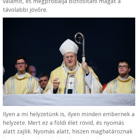
valamit, és megpróbálja biztosítani magát a
távolabbi jövőre.
Ilyen a mi helyzetünk is, ilyen minden embernek a
helyzete. Mert ez a földi élet rövid, és nyomás
alatt zajlik. Nyomás alatt, hiszen maghatároznak