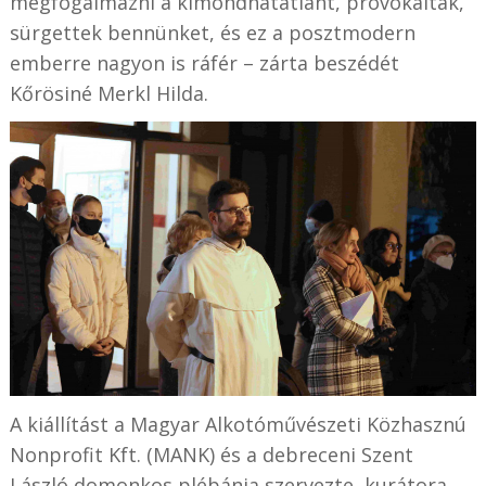
megfogalmazni a kimondhatatlant, provokáltak,
sürgettek bennünket, és ez a posztmodern
emberre nagyon is ráfér – zárta beszédét
Kőrösiné Merkl Hilda.
A kiállítást a Magyar Alkotóművészeti Közhasznú
Nonprofit Kft. (MANK) és a debreceni Szent
László domonkos plébánia szervezte, kurátora