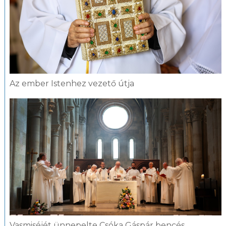
Az ember Istenhez vezető útja
Vasmiséjét ünnepelte Csóka Gáspár bencés