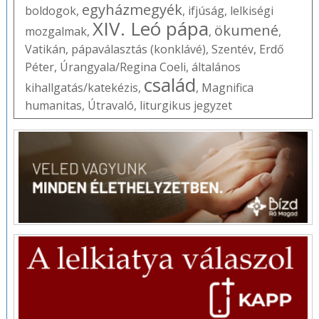
egyházmegyék
boldogok
,
,
ifjúság
,
lelkiségi
XIV. Leó pápa
ökumené
mozgalmak
,
,
,
Vatikán
,
pápaválasztás (konklávé)
,
Szentév
,
Erdő
Péter
,
Úrangyala/Regina Coeli
,
általános
család
kihallgatás/katekézis
,
,
Magnifica
humanitas
,
Útravaló
,
liturgikus jegyzet