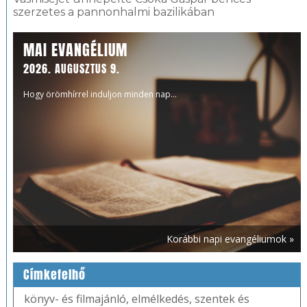
szerzetes a pannonhalmi bazilikában
MAI EVANGÉLIUM
2026. AUGUSZTUS 9.
Hogy örömhírrel induljon minden nap...
Korábbi napi evangéliumok »
Címkefelhő
könyv- és filmajánló
,
elmélkedés
,
szentek és