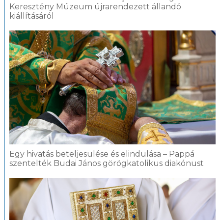
Keresztény Múzeum újrarendezett állandó
kiállításáról
Egy hivatás beteljesülése és elindulása – Pappá
szentelték Budai János görögkatolikus diakónust