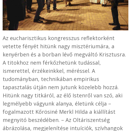
Az eucharisztikus kongresszus reflektorként
vetette fényét hitünk nagy misztériumára, a
kenyérben és a borban lévő megváltó Krisztusra.
A titokhoz nem férkőzhetünk tudással,
ismerettel, érzékeinkkel, méréssel. A
tudományban, technikában empirikus
tapasztalás útján nem jutunk közelebb hozzá.
Hitünk nagy titkáról, az élő Istenről van szó, aki
legmélyebb vágyunk alanya, életünk célja –
fogalmazott Kőrösiné Merkl Hilda a kiállítást
megnyitó beszédében. – Az Oltáriszentség
ábrázolása, megjelenítése intuíciók, szívhangok