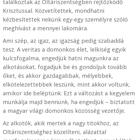
találkoztak az Oltáriszentségben rejtőzködő
Krisztussal. Közvetítettek, mondhatni
kézbesítettek nekünk egy-egy személyre szóló
meghívást a mennyei lakomára.
Ami szép, az igaz, az igazság pedig szabaddá
tesz. A veritas a domonkos élet, lelkiség egyik
kulcsfogalma, engedjük hatni magunkra az
alkotásokat, fogadjuk be és gondoljuk tovább
őket, és akkor gazdagabbak, mélyebbek,
elkötelezettebbek leszünk, mint akkor voltunk,
amikor ide beléptünk. Ezt a változást a kegyelem
munkálja majd bennünk, ha engedjük – biztatott
a magyar világi domonkos közösség vezetője.
Az alkotók, akik mertek a nagy titokhoz, az
Oltáriszentséghez közelíteni, alázattal