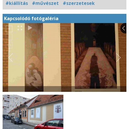
#kiállítás
#művészet
#szerzetesek
Kapcsolódó fotógaléria