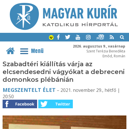
2026. augusztus 9., vasárnap
Menü
Szent Terézia Benedikta
Emõd, Román
Szabadtéri kiállítás várja az
elcsendesedni vágyókat a debreceni
domonkos plébánián
MEGSZENTELT ÉLET
– 2021. november 29., hétfő |
20:50