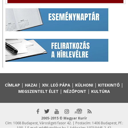
|
|
|
|
|
CÍMLAP
HAZAI
XIV. LEÓ PÁPA
KÜLHONI
KITEKINTŐ
|
|
MEGSZENTELT ÉLET
NÉZŐPONT
KULTÚRA
2005-2015 © Magyar Kurír
Cím: 1068 Budapest, Városligeti fasor 42. | Postacím: 1406 Budapest, Pf.:
100. | E-mail:
mk@katolikus.hu
| Adószám: 19719445-2-42