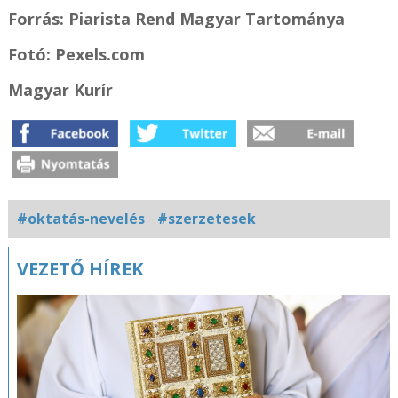
Forrás: Piarista Rend Magyar Tartománya
Fotó: Pexels.com
Magyar Kurír
#oktatás-nevelés
#szerzetesek
Kapcsolódó
VEZETŐ HÍREK
fotógaléria