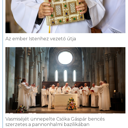
Az ember Istenhez vezető útja
Vasmiséjét ünnepelte Csóka Gáspár bencés
szerzetes a pannonhalmi bazilikában