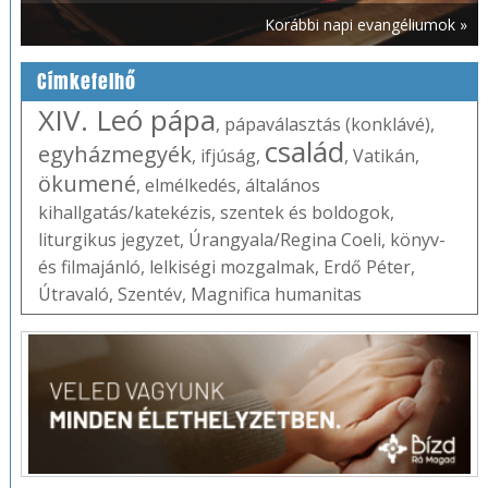
Korábbi napi evangéliumok »
Címkefelhő
XIV. Leó pápa
,
pápaválasztás (konklávé)
,
család
egyházmegyék
,
ifjúság
,
,
Vatikán
,
ökumené
,
elmélkedés
,
általános
kihallgatás/katekézis
,
szentek és boldogok
,
liturgikus jegyzet
,
Úrangyala/Regina Coeli
,
könyv-
és filmajánló
,
lelkiségi mozgalmak
,
Erdő Péter
,
Útravaló
,
Szentév
,
Magnifica humanitas