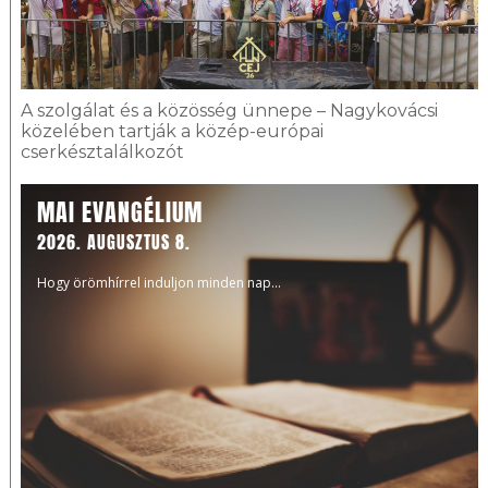
A szolgálat és a közösség ünnepe – Nagykovácsi
közelében tartják a közép-európai
cserkésztalálkozót
MAI EVANGÉLIUM
2026. AUGUSZTUS 8.
Hogy örömhírrel induljon minden nap...