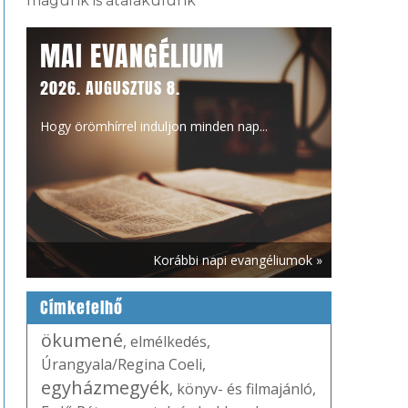
magunk is átalakulunk
MAI EVANGÉLIUM
2026. AUGUSZTUS 8.
Hogy örömhírrel induljon minden nap...
Korábbi napi evangéliumok »
Címkefelhő
ökumené
,
elmélkedés
,
Úrangyala/Regina Coeli
,
egyházmegyék
,
könyv- és filmajánló
,