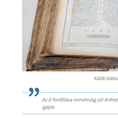
Káldi-bibli
Az ő fordítása mindmáig jól érthet
igéjét.