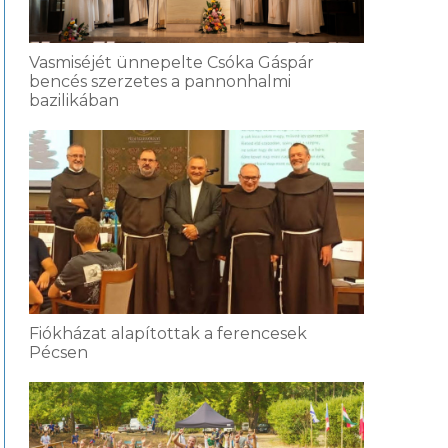
Vasmiséjét ünnepelte Csóka Gáspár
bencés szerzetes a pannonhalmi
bazilikában
Fiókházat alapítottak a ferencesek
Pécsen