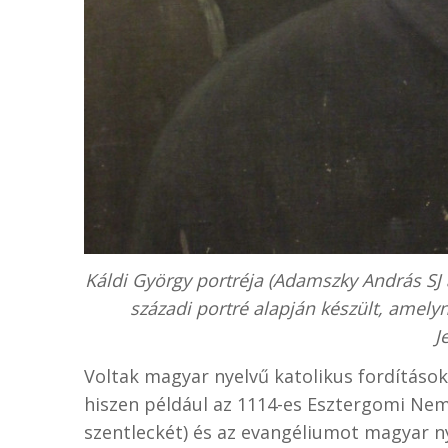
Káldi György portréja (Adamszky András SJ 
századi portré alapján készült, amelyne
J
Voltak magyar nyelvű katolikus fordításo
hiszen például az 1114-es Esztergomi Nemz
szentleckét) és az evangéliumot magyar nye