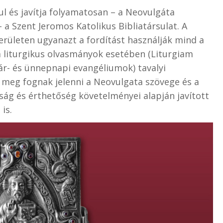
ul és javítja folyamatosan – a Neovulgáta
 a Szent Jeromos Katolikus Bibliatársulat. A
erületen ugyanazt a fordítást használják mind a
 a liturgikus olvasmányok esetében (Liturgiam
ár- és ünnepnapi evangéliumok) tavalyi
meg fognak jelenni a Neovulgata szövege és a
ság és érthetőség követelményei alapján javított
is.