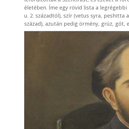
életében. Íme egy rövid lista a legrégebbi bi
u. 2. századtól), szír (vetus syra, peshitta a
század), azután pedig örmény, grúz, gót, e