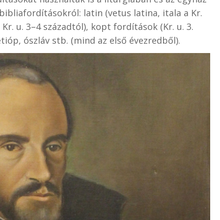
bliafordításokról: latin (vetus latina, itala a Kr.
 Kr. u. 3–4 századtól), kopt fordítások (Kr. u. 3.
tióp, ószláv stb. (mind az első évezredből).