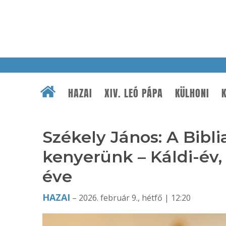
HAZAI
XIV. LEÓ PÁPA
KÜLHONI
K
Székely János: A Bibl
kenyerünk – Káldi-év
éve
HAZAI
– 2026. február 9., hétfő | 12:20