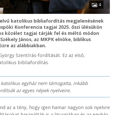
4
yelvű katolikus bibliafordítás megjelenésének
spöki Konferencia tagjai 2025. őszi ülésükön
s közélet tagjai tárják fel és méltó módon
 Székely János, az MKPK elnöke, biblikus
özre az alábbiakban.
György Szentírás-fordítását. Ez az első,
olikus bibliafordítás.
a katolikus egyház nem támogatta, inkább
ordítsák az egyes népek nyelveire.
nd az a tény, hogy igen hamar nagyon sok nyelvre
dításokat használták is a liturgiában és az egyház