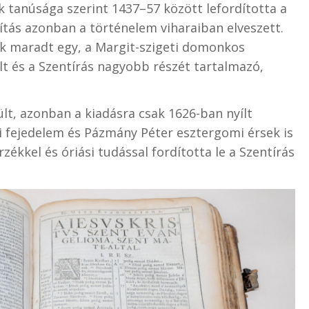
k tanúsága szerint 1437–57 között lefordította a
dítás azonban a történelem viharaiban elveszett.
k maradt egy, a Margit-szigeti domonkos
lt és a Szentírás nagyobb részét tartalmazó,
ült, azonban a kiadásra csak 1626-ban nyílt
i fejedelem és Pázmány Péter esztergomi érsek is
ékkel és óriási tudással fordította le a Szentírás