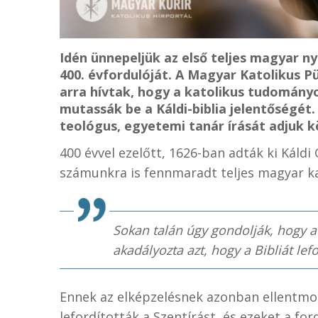
Idén ünnepeljük az első teljes magyar n
400. évfordulóját. A Magyar Katolikus Pü
arra hívtak, hogy a katolikus tudományo
mutassák be a Káldi-biblia jelentőségét.
teológus, egyetemi tanár írását adjuk k
400 évvel ezelőtt, 1626-ban adták ki Káldi 
számunkra is fennmaradt teljes magyar kat
Sokan talán úgy gondolják, hogy 
akadályozta azt, hogy a Bibliát lef
Ennek az elképzelésnek azonban ellentmo
lefordították a Szentírást, és ezeket a for