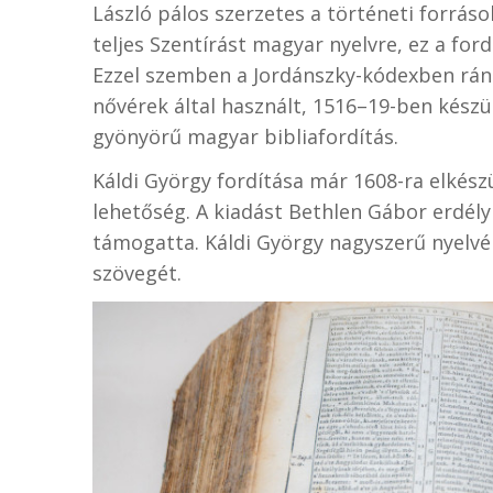
László pálos szerzetes a történeti forráso
teljes Szentírást magyar nyelvre, ez a for
Ezzel szemben a Jordánszky-kódexben rán
nővérek által használt, 1516–19-ben készü
gyönyörű magyar bibliafordítás.
Káldi György fordítása már 1608-ra elkész
lehetőség. A kiadást Bethlen Gábor erdély
támogatta. Káldi György nagyszerű nyelvérz
szövegét.