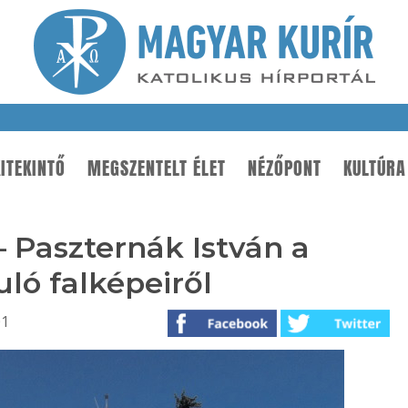
ITEKINTŐ
MEGSZENTELT ÉLET
NÉZŐPONT
KULTÚRA
– Paszternák István a
ló falképeiről
01