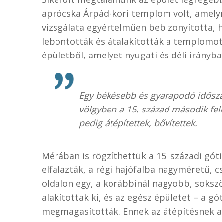
aprócska Árpád-kori templom volt, amelyre
vizsgálata egyértelműen bebizonyította, 
lebontották és átalakították a templomot.
épületből, amelyet nyugati és déli irányb
Egy békésebb és gyarapodó idősza
völgyben a 15. század második fe
pedig átépítettek, bővítettek.
Mérában is rögzíthettük a 15. századi gót
elfalazták, a régi hajófalba nagyméretű, c
oldalon egy, a korábbinál nagyobb, soksz
alakítottak ki, és az egész épületet – a g
megmagasították. Ennek az átépítésnek a