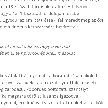
 a 13. századi források utaltak. A falszövet
hogy a 13–14. század fordulóján részben
 Egyedül az említett északi fal maradt meg az ősi
an majdnem a kétszeresére bővítettek.
król tanúskodik az, hogy a Hernád-
lében új templomok épültek, másokat
ikus átalakítás nyomait: a korábbi résablakokat
súcsíves záradékú ablakokat nyitottak, a keleti
ög záródású, kőbordás boltozatú szentélyt
ótika magasra törő stílusához igazodva –
 nyomai, eredményei vezettek el minket a freskók