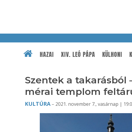
HAZAI
XIV. LEÓ PÁPA
KÜLHONI
K
Szentek a takarásból 
mérai templom feltáru
KULTÚRA
– 2021. november 7., vasárnap | 19: