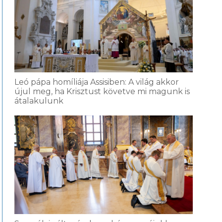
Leó pápa homíliája Assisiben: A világ akkor
újul meg, ha Krisztust követve mi magunk is
átalakulunk