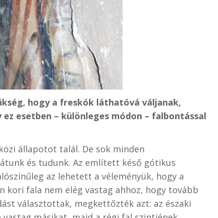
kség, hogy a freskók láthatóvá váljanak,
 ez esetben – különleges módon – falbontással
zi állapotot talál. De sok minden
átunk és tudunk. Az említett késő gótikus
alószínűleg az lehetett a véleményük, hogy a
kori fala nem elég vastag ahhoz, hogy tovább
ást választottak, megkettőzték azt: az északi
 vastag másikat, majd a régi fal szintjének