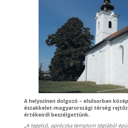
A helyszínen dolgozó – elsősorban közé
északkelet-magyarországi térség rejtőző
értékeiről beszélgettünk.
„A legelső, aprócska templom téglából ép