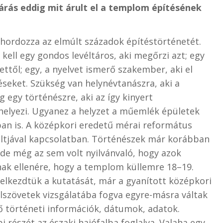
árás eddig mit árult el a templom építésének
hordozza az elmúlt századok építéstörténetét.
ell egy gondos levéltáros, aki megőrzi azt; egy
ettől; egy, a nyelvet ismerő szakember, aki el
ítéseket. Szükség van helynévtanászra, aki a
g egy történészre, aki az így kinyert
helyezi. Ugyanez a helyzet a műemlék épületek
an is. A középkori eredetű mérai református
ltjával kapcsolatban. Történészek már korábban
de még az sem volt nyilvánvaló, hogy azok
nak ellenére, hogy a templom küllemre 18–19.
elkezdtük a kutatását, már a gyanított középkori
falszövetek vizsgálatába fogva egyre-másra váltak
ő történeti információk, dátumok, adatok.
 részét az északi hajófalba foglalva. Valaha egy