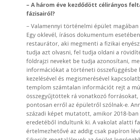
– A három éve kezdődött célirányos felt
fázisairól?
– Valamennyi történelmi épület magában 
Egy oklevél, írásos dokumentum esetében k
restaurátor, aki megmenti a fizikai enyész
tudja azt olvasni, fel tudja oldani a rövid
földrajzi neveket be tudja azonosítani, me
információkat a történeti összefüggésbe 
kezelésével és megismerésével kapcsolatb
templom számtalan információt rejt a mú
összegyűjtöttek rá vonatkozó forrásokat, 
pontosan erről az épületről szólnak-e. An
századi képet mutatott, amikor 2018-ban 
eredetéből indultunk ki. A vakolat alatti 
értelmezhetővé az addig csak papíron lév
Sikerült megtalálnunk az épület legrégebbi