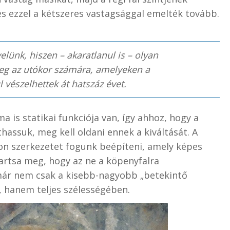
 és ezzel a kétszeres vastagsággal emelték tovább.
velünk, hiszen – akaratlanul is – olyan
 meg az utókor számára, amelyeken a
l vészelhettek át hatszáz évet.
is statikai funkciója van, így ahhoz, hogy a
hassuk, meg kell oldani ennek a kiváltását. A
ton szerkezetet fogunk beépíteni, amely képes
tartsa meg, hogy az ne a köpenyfalra
már nem csak a kisebb-nagyobb „betekintő
ó, hanem teljes szélességében.