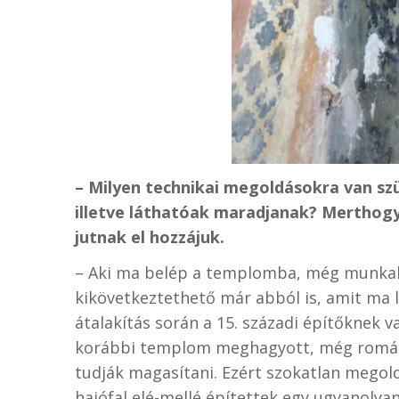
– Milyen technikai megoldásokra van szü
illetve láthatóak maradjanak? Merthogy
jutnak el hozzájuk.
– Aki ma belép a templomba, még munkakö
kikövetkeztethető már abból is, amit ma l
átalakítás során a 15. századi építőknek v
korábbi templom meghagyott, még román 
tudják magasítani. Ezért szokatlan megold
hajófal elé-mellé építettek egy ugyanolyan