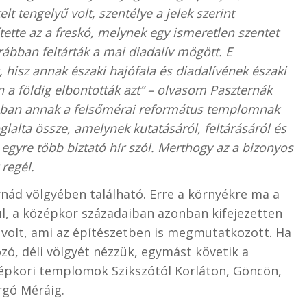
lt tengelyű volt, szentélye a jelek szerint
ette az a freskó, melynek egy ismeretlen szentet
orábban feltárták a mai diadalív mögött. E
hisz annak északi hajófala és diadalívének északi
n a földig elbontották azt” – olvasom Paszternák
sában annak a felsőmérai református templomnak
glalta össze, amelynek kutatásáról, feltárásáról és
egyre több biztató hír szól. Merthogy az a bizonyos
 regél.
rnád völgyében található. Erre a környékre ma a
l, a középkor századaiban azonban kifejezetten
k volt, ami az építészetben is megmutatkozott. Ha
ó, déli völgyét nézzük, egymást követik a
épkori templomok Szikszótól Korláton, Göncön,
orgó Méráig.