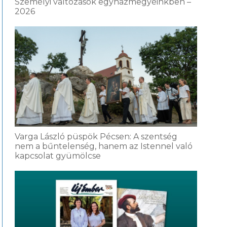
Személyi változások egyházmegyéinkben –
2026
Varga László püspök Pécsen: A szentség
nem a bűntelenség, hanem az Istennel való
kapcsolat gyümölcse