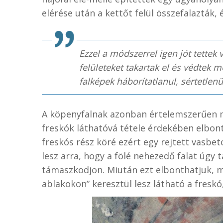
elérése után a kettőt felül összefalazták,
Ezzel a módszerrel igen jót tettek 
felületeket takartak el és védtek
falképek háborítatlanul, sértetlenü
A köpenyfalnak azonban értelemszerűen ma 
freskók láthatóvá tétele érdekében elbont
freskós rész köré ezért egy rejtett vasbe
lesz arra, hogy a fölé nehezedő falat úgy 
támaszkodjon. Miután ezt elbonthatjuk, 
ablakokon” keresztül lesz látható a fresk