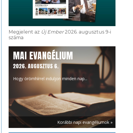
Megjelent az
Új Ember
2026. augusztus 9-i
száma
MAI EVANGÉLIUM
2026. AUGUSZTUS 6.
Hogy örömhírrel induljon minden nap...
Korábbi napi evangéliumok »