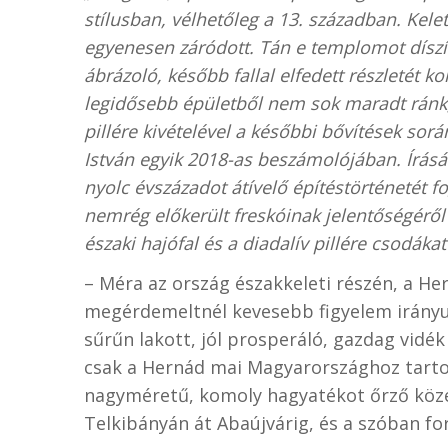
stílusban, vélhetőleg a 13. században. Kelete
egyenesen záródott. Tán e templomot díszít
ábrázoló, később fallal elfedett részletét k
legidősebb épületből nem sok maradt ránk, 
pillére kivételével a későbbi bővítések sorá
István egyik 2018-as beszámolójában. Írá
nyolc évszázadot átívelő építéstörténetét fo
nemrég előkerült freskóinak jelentőségéről 
északi hajófal és a diadalív pillére csodákat
– Méra az ország északkeleti részén, a He
megérdemeltnél kevesebb figyelem irányu
sűrűn lakott, jól prosperáló, gazdag vidé
csak a Hernád mai Magyarországhoz tartoz
nagyméretű, komoly hagyatékot őrző köz
Telkibányán át Abaújvárig, és a szóban f