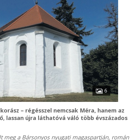
6
pkorász – régésszel nemcsak Méra, hanem az
, lassan újra láthatóvá váló több évszázados
ült meg a Bársonyos nyugati magaspartján, román