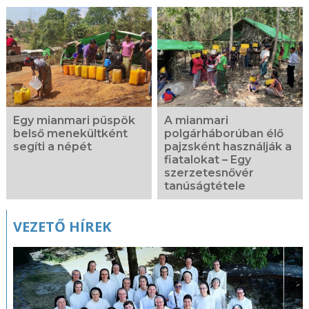
Egy mianmari püspök
A mianmari
belső menekültként
polgárháborúban élő
segíti a népét
pajzsként használják a
fiatalokat – Egy
szerzetesnővér
tanúságtétele
VEZETŐ HÍREK