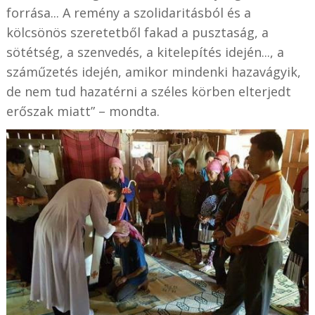
forrása... A remény a szolidaritásból és a
kölcsönös szeretetből fakad a pusztaság, a
sötétség, a szenvedés, a kitelepítés idején..., a
száműzetés idején, amikor mindenki hazavágyik,
de nem tud hazatérni a széles körben elterjedt
erőszak miatt” – mondta.