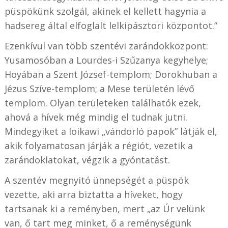
püspökünk szolgál, akinek el kellett hagynia a
hadsereg által elfoglalt lelkipásztori központot.”
Ezenkívül van több szentévi zarándokközpont:
Yusamosóban a Lourdes-i Szűzanya kegyhelye;
Hoyában a Szent József-templom; Dorokhuban a
Jézus Szíve-templom; a Mese területén lévő
templom. Olyan területeken találhatók ezek,
ahová a hívek még mindig el tudnak jutni.
Mindegyiket a loikawi „vándorló papok” látják el,
akik folyamatosan járják a régiót, vezetik a
zarándoklatokat, végzik a gyóntatást.
A szentév megnyitó ünnepségét a püspök
vezette, aki arra biztatta a híveket, hogy
tartsanak ki a reményben, mert „az Úr velünk
van, ő tart meg minket, ő a reménységünk