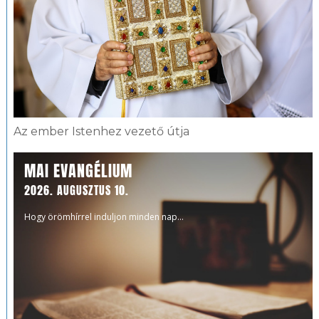
Az ember Istenhez vezető útja
MAI EVANGÉLIUM
2026. AUGUSZTUS 10.
Hogy örömhírrel induljon minden nap...