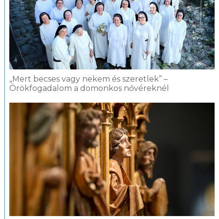
„Mert becses vagy nekem és szeretlek” –
Örökfogadalom a domonkos nővéreknél