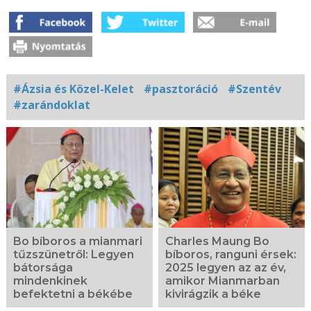
#Ázsia és Közel-Kelet
#pasztoráció
#Szentév
#zarándoklat
Kapcsolódó
fotógaléria
Bo bíboros a mianmari
Charles Maung Bo
tűzszünetről: Legyen
bíboros, ranguni érsek:
bátorsága
2025 legyen az az év,
mindenkinek
amikor Mianmarban
befektetni a békébe
kivirágzik a béke