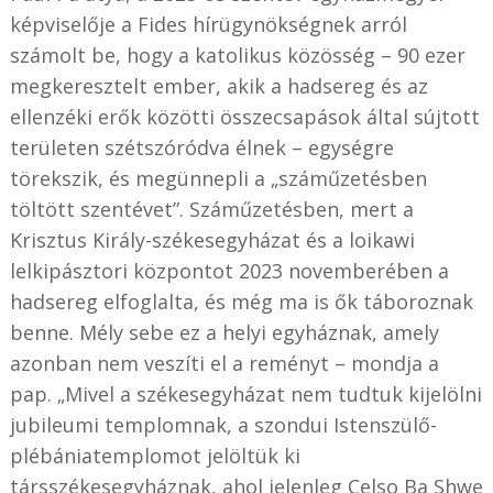
képviselője a Fides hírügynökségnek arról
számolt be, hogy a katolikus közösség – 90 ezer
megkeresztelt ember, akik a hadsereg és az
ellenzéki erők közötti összecsapások által sújtott
területen szétszóródva élnek – egységre
törekszik, és megünnepli a „száműzetésben
töltött szentévet”. Száműzetésben, mert a
Krisztus Király-székesegyházat és a loikawi
lelkipásztori központot 2023 novemberében a
hadsereg elfoglalta, és még ma is ők táboroznak
benne. Mély sebe ez a helyi egyháznak, amely
azonban nem veszíti el a reményt – mondja a
pap. „Mivel a székesegyházat nem tudtuk kijelölni
jubileumi templomnak, a szondui Istenszülő-
plébániatemplomot jelöltük ki
társszékesegyháznak, ahol jelenleg Celso Ba Shwe