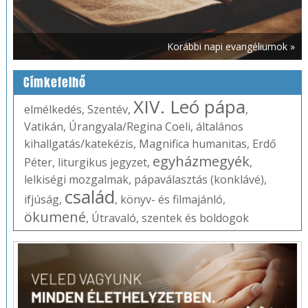
Korábbi napi evangéliumok »
Címkefelhő
XIV. Leó pápa
elmélkedés
,
Szentév
,
,
Vatikán
,
Úrangyala/Regina Coeli
,
általános
kihallgatás/katekézis
,
Magnifica humanitas
,
Erdő
egyházmegyék
Péter
,
liturgikus jegyzet
,
,
lelkiségi mozgalmak
,
pápaválasztás (konklávé)
,
család
ifjúság
,
,
könyv- és filmajánló
,
ökumené
,
Útravaló
,
szentek és boldogok