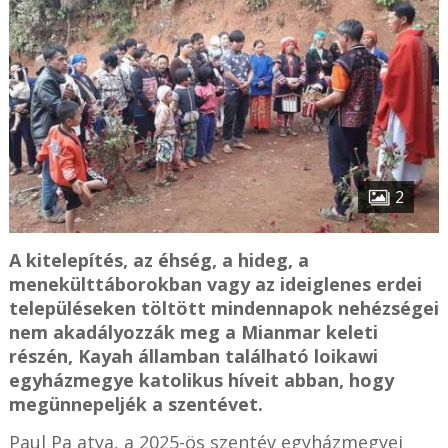
2
A kitelepítés, az éhség, a hideg, a
menekülttáborokban vagy az ideiglenes erdei
településeken töltött mindennapok nehézségei
nem akadályozzák meg a Mianmar keleti
részén, Kayah államban található loikawi
egyházmegye katolikus híveit abban, hogy
megünnepeljék a szentévet.
Paul Pa atya, a 2025-ös szentév egyházmegyei