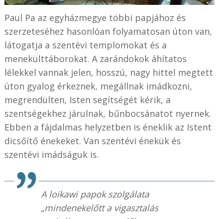
Paul Pa az egyházmegye többi papjához és
szerzeteséhez hasonlóan folyamatosan úton van,
látogatja a szentévi templomokat és a
menekülttáborokat. A zarándokok áhítatos
lélekkel vannak jelen, hosszú, nagy hittel megtett
úton gyalog érkeznek, megállnak imádkozni,
megrendülten, Isten segítségét kérik, a
szentségekhez járulnak, bűnbocsánatot nyernek.
Ebben a fájdalmas helyzetben is éneklik az Istent
dicsőítő énekeket. Van szentévi énekük és
szentévi imádságuk is.
A loikawi papok szolgálata
„mindenekelőtt a vigasztalás