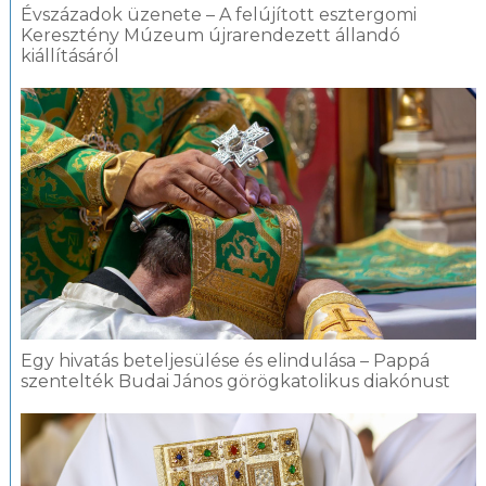
Évszázadok üzenete – A felújított esztergomi
Keresztény Múzeum újrarendezett állandó
kiállításáról
Egy hivatás beteljesülése és elindulása – Pappá
szentelték Budai János görögkatolikus diakónust