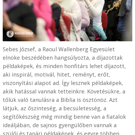
Sebes József, a Raoul Wallenberg Egyesület
elnöke beszédében hangsúlyozta, a díjazottak
példaképek, és minden honfitárs lehet díjazott,
aki inspirál, motivál, hitet, reményt, erőt,
viszonyítási alapot ad. Így lesznek példaképek,
akik hatással vannak tetteinkre. Követésükre, a
tőlük való tanulásra a Biblia is ösztönöz. Azt
látjuk, az őszinteség, a becsületesség, a
segítőkészség még mindig benne van a fiatalok
ideáljában, de sajnos gyengülőben vannak a
szülői és tanári példaképek, és egyre többen