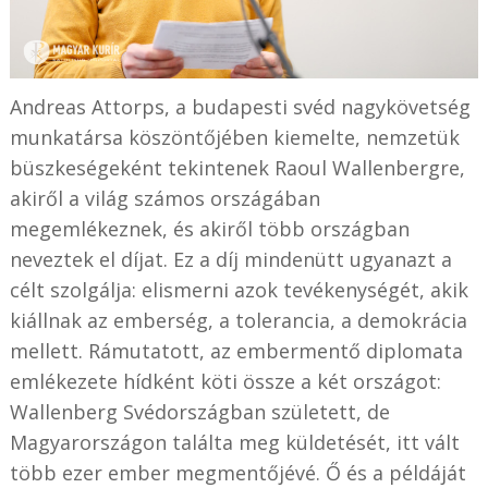
Andreas Attorps, a budapesti svéd nagykövetség
munkatársa köszöntőjében kiemelte, nemzetük
büszkeségeként tekintenek Raoul Wallenbergre,
akiről a világ számos országában
megemlékeznek, és akiről több országban
neveztek el díjat. Ez a díj mindenütt ugyanazt a
célt szolgálja: elismerni azok tevékenységét, akik
kiállnak az emberség, a tolerancia, a demokrácia
mellett. Rámutatott, az embermentő diplomata
emlékezete hídként köti össze a két országot:
Wallenberg Svédországban született, de
Magyarországon találta meg küldetését, itt vált
több ezer ember megmentőjévé. Ő és a példáját