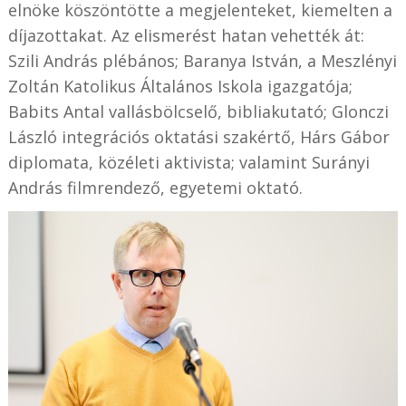
elnöke köszöntötte a megjelenteket, kiemelten a
díjazottakat. Az elismerést hatan vehették át:
Szili András plébános; Baranya István, a Meszlényi
Zoltán Katolikus Általános Iskola igazgatója;
Babits Antal vallásbölcselő, bibliakutató; Glonczi
László integrációs oktatási szakértő, Hárs Gábor
diplomata, közéleti aktivista; valamint Surányi
András filmrendező, egyetemi oktató.