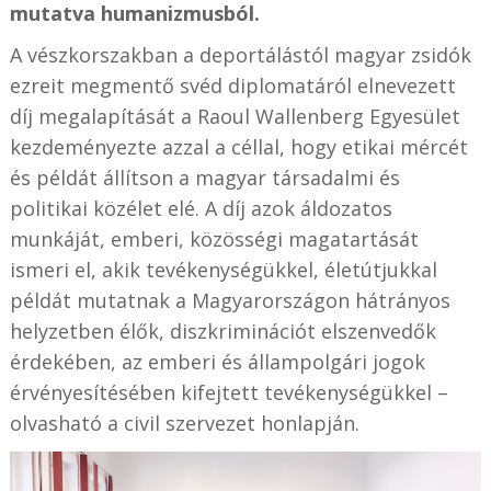
mutatva humanizmusból.
A vészkorszakban a deportálástól magyar zsidók
ezreit megmentő svéd diplomatáról elnevezett
díj megalapítását a Raoul Wallenberg Egyesület
kezdeményezte azzal a céllal, hogy etikai mércét
és példát állítson a magyar társadalmi és
politikai közélet elé. A díj azok áldozatos
munkáját, emberi, közösségi magatartását
ismeri el, akik tevékenységükkel, életútjukkal
példát mutatnak a Magyarországon hátrányos
helyzetben élők, diszkriminációt elszenvedők
érdekében, az emberi és állampolgári jogok
érvényesítésében kifejtett tevékenységükkel –
olvasható a civil szervezet honlapján.