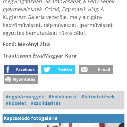
megvilágításban
,
Az aranycsapat
, a
Fény-képek
gyermekeinknek
,
Erózió
,
Egy másik világ
. A
KuglerArt Galéria vezetője, mely a cigány
képzőművészet, népművészet, iparművészet
együttes bemutatását tűzte célul.
Fotó: Merényi Zita
Trauttwein Éva
/Magyar Kurír
#egyházmegyék
#holokauszt
#kitüntetések
#közélet
#szolidaritás
Kapcsolódó fotógaléria