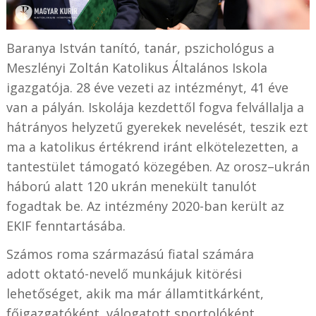
Baranya István tanító, tanár, pszichológus a
Meszlényi Zoltán Katolikus Általános Iskola
igazgatója. 28 éve vezeti az intézményt, 41 éve
van a pályán. Iskolája kezdettől fogva felvállalja a
hátrányos helyzetű gyerekek nevelését, teszik ezt
ma a katolikus értékrend iránt elkötelezetten, a
tantestület támogató közegében. Az orosz–ukrán
háború alatt 120 ukrán menekült tanulót
fogadtak be. Az intézmény 2020-ban került az
EKIF fenntartásába.
Számos roma származású fiatal számára
adott oktató-nevelő munkájuk kitörési
lehetőséget, akik ma már államtitkárként,
főigazgatóként, válogatott sportolóként,