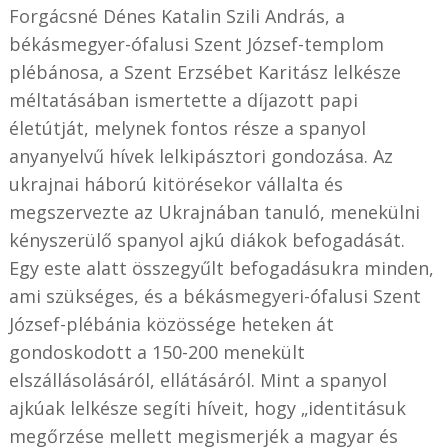
Forgácsné Dénes Katalin Szili András, a
békásmegyer-ófalusi Szent József-templom
plébánosa, a Szent Erzsébet Karitász lelkésze
méltatásában ismertette a díjazott papi
életútját, melynek fontos része a spanyol
anyanyelvű hívek lelkipásztori gondozása. Az
ukrajnai háború kitörésekor vállalta és
megszervezte az Ukrajnában tanuló, menekülni
kényszerülő spanyol ajkú diákok befogadását.
Egy este alatt összegyűlt befogadásukra minden,
ami szükséges, és a békásmegyeri-ófalusi Szent
József-plébánia közössége heteken át
gondoskodott a 150-200 menekült
elszállásolásáról, ellátásáról. Mint a spanyol
ajkúak lelkésze segíti híveit, hogy „identitásuk
megőrzése mellett megismerjék a magyar és