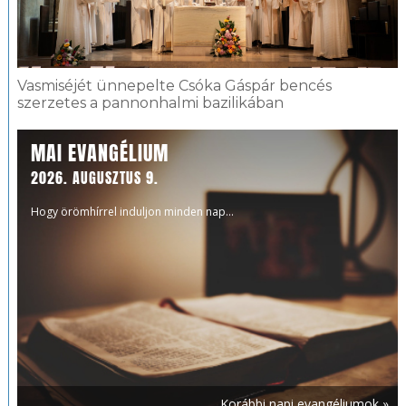
Vasmiséjét ünnepelte Csóka Gáspár bencés
szerzetes a pannonhalmi bazilikában
MAI EVANGÉLIUM
2026. AUGUSZTUS 9.
Hogy örömhírrel induljon minden nap...
Korábbi napi evangéliumok »