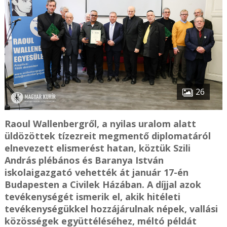
26
Raoul Wallenbergről, a nyilas uralom alatt
üldözöttek tízezreit megmentő diplomatáról
elnevezett elismerést hatan, köztük Szili
András plébános és Baranya István
iskolaigazgató vehették át január 17-én
Budapesten a Civilek Házában. A díjjal azok
tevékenységét ismerik el, akik hitéleti
tevékenységükkel hozzájárulnak népek, vallási
közösségek együttéléséhez, méltó példát