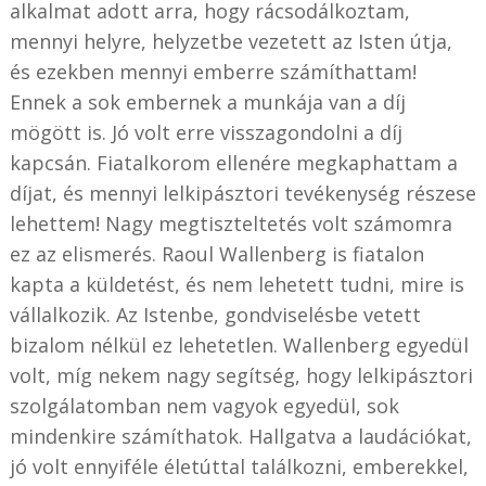
alkalmat adott arra, hogy rácsodálkoztam,
mennyi helyre, helyzetbe vezetett az Isten útja,
és ezekben mennyi emberre számíthattam!
Ennek a sok embernek a munkája van a díj
mögött is. Jó volt erre visszagondolni a díj
kapcsán. Fiatalkorom ellenére megkaphattam a
díjat, és mennyi lelkipásztori tevékenység részese
lehettem! Nagy megtiszteltetés volt számomra
ez az elismerés. Raoul Wallenberg is fiatalon
kapta a küldetést, és nem lehetett tudni, mire is
vállalkozik. Az Istenbe, gondviselésbe vetett
bizalom nélkül ez lehetetlen. Wallenberg egyedül
volt, míg nekem nagy segítség, hogy lelkipásztori
szolgálatomban nem vagyok egyedül, sok
mindenkire számíthatok. Hallgatva a laudációkat,
jó volt ennyiféle életúttal találkozni, emberekkel,