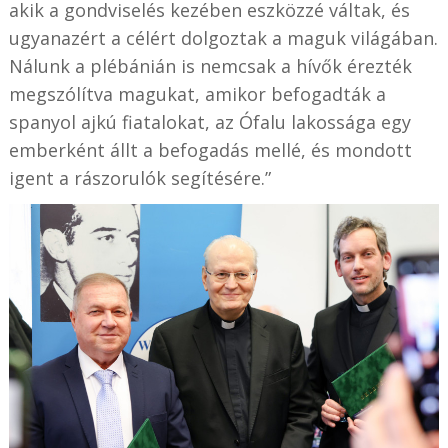
akik a gondviselés kezében eszközzé váltak, és
ugyanazért a célért dolgoztak a maguk világában.
Nálunk a plébánián is nemcsak a hívők érezték
megszólítva magukat, amikor befogadták a
spanyol ajkú fiatalokat, az Ófalu lakossága egy
emberként állt a befogadás mellé, és mondott
igent a rászorulók segítésére.”