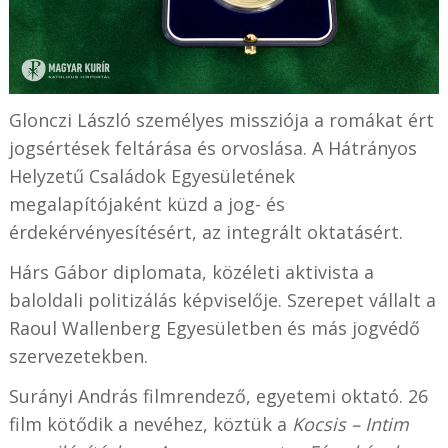
Glonczi László személyes missziója a romákat ért
jogsértések feltárása és orvoslása. A Hátrányos
Helyzetű Családok Egyesületének
megalapítójaként küzd a jog- és
érdekérvényesítésért, az integrált oktatásért.
Hárs Gábor diplomata, közéleti aktivista a
baloldali politizálás képviselője. Szerepet vállalt a
Raoul Wallenberg Egyesületben és más jogvédő
szervezetekben.
Surányi András filmrendező, egyetemi oktató. 26
film kötődik a nevéhez, köztük a
Kocsis – Intim