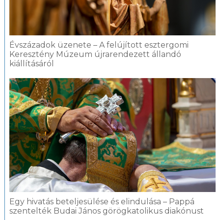
Évszázadok üzenete – A felújított esztergomi
Keresztény Múzeum újrarendezett állandó
kiállításáról
Egy hivatás beteljesülése és elindulása – Pappá
szentelték Budai János görögkatolikus diakónust