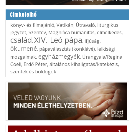
Címkefelhő
könyv- és filmajánló
,
Vatikán
,
Útravaló
,
liturgikus
jegyzet
,
Szentév
,
Magnifica humanitas
,
elmélkedés
,
család
XIV. Leó pápa
,
,
ifjúság
,
ökumené
,
pápaválasztás (konklávé)
,
lelkiségi
egyházmegyék
mozgalmak
,
,
Úrangyala/Regina
Coeli
,
Erdő Péter
,
általános kihallgatás/katekézis
,
szentek és boldogok