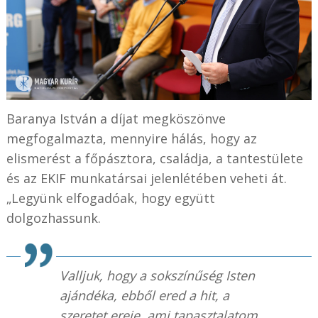
Baranya István a díjat megköszönve
megfogalmazta, mennyire hálás, hogy az
elismerést a főpásztora, családja, a tantestülete
és az EKIF munkatársai jelenlétében veheti át.
„Legyünk elfogadóak, hogy együtt
dolgozhassunk.
Valljuk, hogy a sokszínűség Isten
ajándéka, ebből ered a hit, a
szeretet ereje, ami tapasztalatom