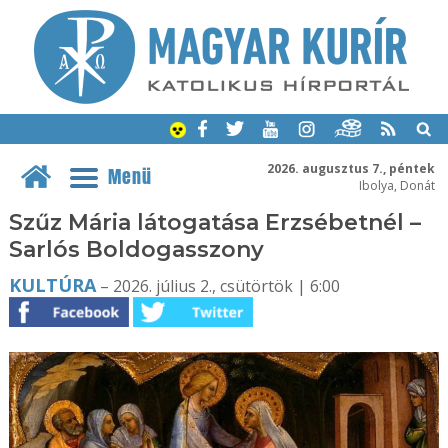
2026. augusztus 7., péntek
Menü
Ibolya, Donát
Szűz Mária látogatása Erzsébetnél –
Sarlós Boldogasszony
KULTÚRA
– 2026. július 2., csütörtök | 6:00