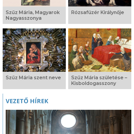
Szűz Mária, Magyarok
Rózsafüzér Királynője
Nagyasszonya
Szűz Mária szent neve
Szűz Mária születése –
Kisboldogasszony
VEZETŐ HÍREK