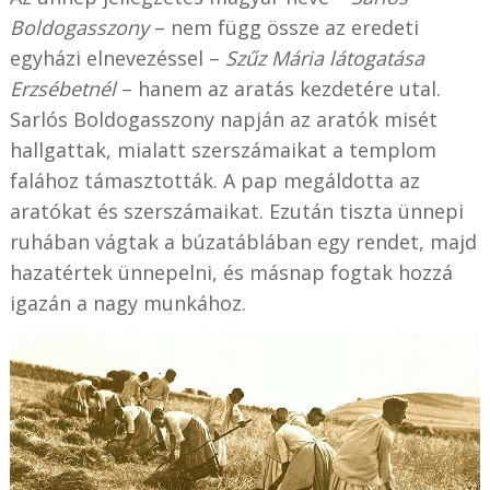
Boldogasszony
– nem függ össze az eredeti
egyházi elnevezéssel –
Szűz Mária látogatása
Erzsébetnél
– hanem az aratás kezdetére utal.
Sarlós Boldogasszony napján az aratók misét
hallgattak, mialatt szerszámaikat a templom
falához támasztották. A pap megáldotta az
aratókat és szerszámaikat. Ezután tiszta ünnepi
ruhában vágtak a búzatáblában egy rendet, majd
hazatértek ünnepelni, és másnap fogtak hozzá
igazán a nagy munkához.