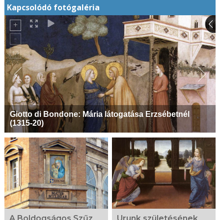
Kapcsolódó fotógaléria
Giotto di Bondone: Mária látogatása Erzsébetnél
(1315-20)
A Boldogságos Szűz
Urunk születésének