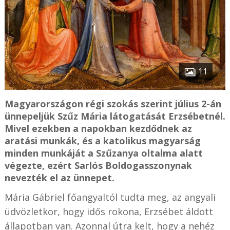
11
Magyarországon régi szokás szerint július 2-án
ünnepeljük Szűz Mária látogatását Erzsébetnél.
Mivel ezekben a napokban kezdődnek az
aratási munkák, és a katolikus magyarság
minden munkáját a Szűzanya oltalma alatt
végezte, ezért Sarlós Boldogasszonynak
nevezték el az ünnepet.
Mária Gábriel főangyaltól tudta meg, az angyali
üdvözletkor, hogy idős rokona, Erzsébet áldott
állapotban van. Azonnal útra kelt, hogy a nehéz