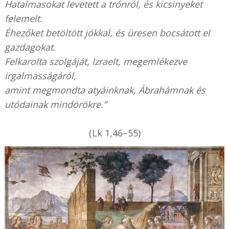
Hatalmasokat levetett a trónról, és kicsinyeket
felemelt.
Éhezőket betöltött jókkal, és üresen bocsátott el
gazdagokat.
Felkarolta szolgáját, Izraelt, megemlékezve
irgalmasságáról,
amint megmondta atyáinknak, Ábrahámnak és
utódainak mindörökre.”
(Lk 1,46–55)