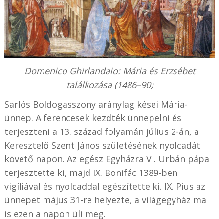
Domenico Ghirlandaio: Mária és Erzsébet
találkozása (1486–90)
Sarlós Boldogasszony aránylag kései Mária-
ünnep. A ferencesek kezdték ünnepelni és
terjeszteni a 13. század folyamán július 2-án, a
Keresztelő Szent János születésének nyolcadát
követő napon. Az egész Egyházra VI. Urbán pápa
terjesztette ki, majd IX. Bonifác 1389-ben
vigíliával és nyolcaddal egészítette ki. IX. Pius az
ünnepet május 31-re helyezte, a világegyház ma
is ezen a napon üli meg.