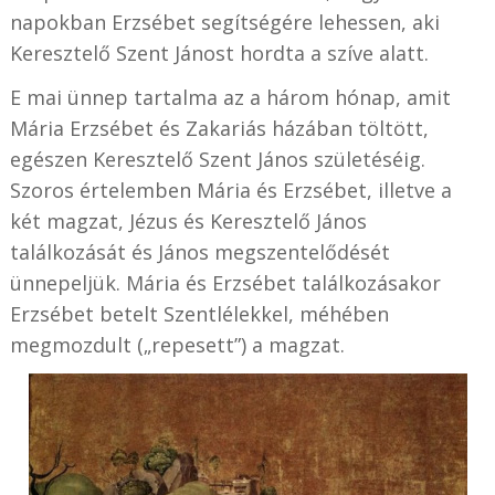
napokban Erzsébet segítségére lehessen, aki
Keresztelő Szent Jánost hordta a szíve alatt.
E mai ünnep tartalma az a három hónap, amit
Mária Erzsébet és Zakariás házában töltött,
egészen Keresztelő Szent János születéséig.
Szoros értelemben Mária és Erzsébet, illetve a
két magzat, Jézus és Keresztelő János
találkozását és János megszentelődését
ünnepeljük. Mária és Erzsébet találkozásakor
Erzsébet betelt Szentlélekkel, méhében
megmozdult („repesett”) a magzat.