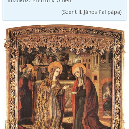
imádkozz érettünk! Ámen.”
(Szent II. János Pál pápa)