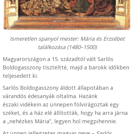
Ismeretlen spanyol mester: Mária és Erzsébet
találkozása (1480–1500)
Magyarországon a 15. századtól vált Sarlós
Boldogasszony tiszteltté, majd a barokk időkben
teljesedett ki.
Sarlós Boldogasszony áldott állapotában a
várandós édesanyák oltalma. Hazánk
északi vidékein az ünnepen fölvirágoztak egy
széket, és a ház elé állították, hogy ha arra járna
a „nehézkes Mária”, legyen hol megpihennie.
Az ünnep jellegzetes magyar neve –
Sarlós