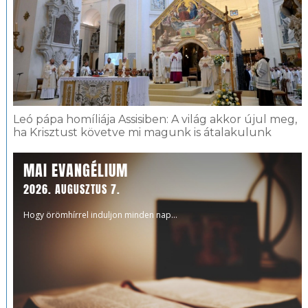
Leó pápa homíliája Assisiben: A világ akkor újul meg,
ha Krisztust követve mi magunk is átalakulunk
MAI EVANGÉLIUM
2026. AUGUSZTUS 7.
Hogy örömhírrel induljon minden nap...