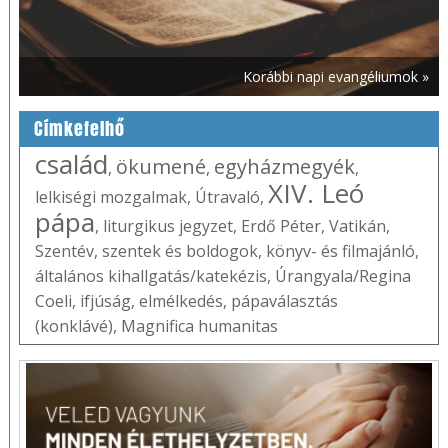
Korábbi napi evangéliumok »
Címkefelhő
család
ökumené
egyházmegyék
,
,
,
XIV. Leó
lelkiségi mozgalmak
,
Útravaló
,
pápa
,
liturgikus jegyzet
,
Erdő Péter
,
Vatikán
,
Szentév
,
szentek és boldogok
,
könyv- és filmajánló
,
általános kihallgatás/katekézis
,
Úrangyala/Regina
Coeli
,
ifjúság
,
elmélkedés
,
pápaválasztás
(konklávé)
,
Magnifica humanitas