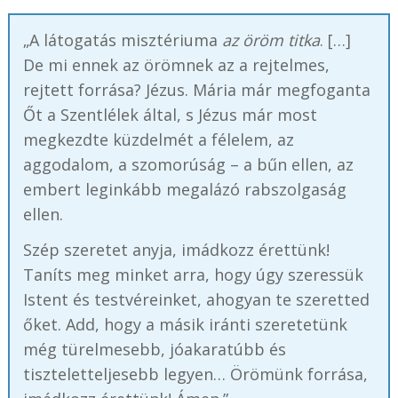
„A látogatás misztériuma
az öröm titka
. […]
De mi ennek az örömnek az a rejtelmes,
rejtett forrása? Jézus. Mária már megfoganta
Őt a Szentlélek által, s Jézus már most
megkezdte küzdelmét a félelem, az
aggodalom, a szomorúság – a bűn ellen, az
embert leginkább megalázó rabszolgaság
ellen.
Szép szeretet anyja, imádkozz érettünk!
Taníts meg minket arra, hogy úgy szeressük
Istent és testvéreinket, ahogyan te szeretted
őket. Add, hogy a másik iránti szeretetünk
még türelmesebb, jóakaratúbb és
tiszteletteljesebb legyen… Örömünk forrása,