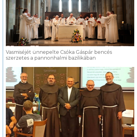
Vasmiséjét ünnepelte Csóka Gáspár bencés
szerzetes a pannonhalmi bazilikában