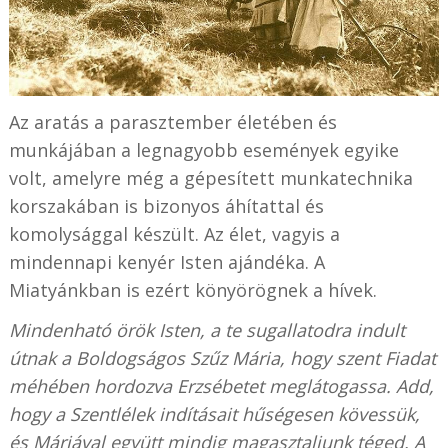
Az aratás a parasztember életében és
munkájában a legnagyobb események egyike
volt, amelyre még a gépesített munkatechnika
korszakában is bizonyos áhítattal és
komolysággal készült. Az élet, vagyis a
mindennapi kenyér Isten ajándéka. A
Miatyánkban is ezért könyörögnek a hívek.
Mindenható örök Isten, a te sugallatodra indult
útnak a Boldogságos Szűz Mária, hogy szent Fiadat
méhében hordozva Erzsébetet meglátogassa. Add,
hogy a Szentlélek indításait hűségesen kövessük,
és Máriával együtt mindig magasztaljunk téged. A