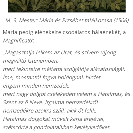
M. S. Mester: Mária és Erzsébet találkozása (1506)
Mária pedig elénekelte csodálatos hálaénekét, a
Magnificat
ot.
„Magasztalja lelkem az Urat, és szívem ujjong
megváltó Istenemben,
mert tekintetre méltatta szolgálója alázatosságát.
Íme, mostantól fogva boldognak hirdet
engem minden nemzedék,
mert nagy dolgot cselekedett velem a Hatalmas, és
Szent az ő Neve. Irgalma nemzedékről
nemzedékre azokra száll, akik őt félik.
Hatalmas dolgokat művelt karja erejével,
szétszórta a gondolataikban kevélykedőket.