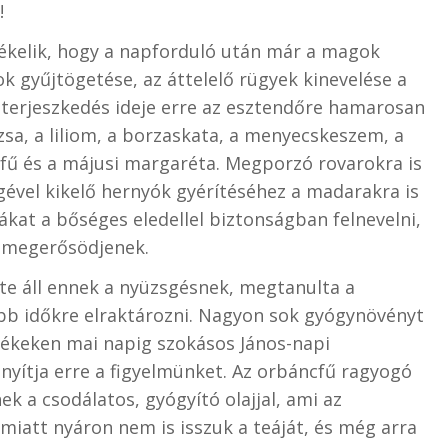
!
zékelik, hogy a napforduló után már a magok
gok gyűjtögetése, az áttelelő rügyek kinevelése a
s, terjeszkedés ideje erre az esztendőre hamarosan
ózsa, a liliom, a borzaskata, a menyecskeszem, a
gfű és a májusi margaréta. Megporzó rovarokra is
gével kikelő hernyók gyérítéséhez a madarakra is
ákat a bőséges eledellel biztonságban felnevelni,
 megerősödjenek.
te áll ennek a nyüzsgésnek, megtanulta a
bb időkre elraktározni. Nagyon sok gyógynövényt
dékeken mai napig szokásos János-napi
ányítja erre a figyelmünket. Az orbáncfű ragyogó
ek a csodálatos, gyógyító olajjal, ami az
iatt nyáron nem is isszuk a teáját, és még arra