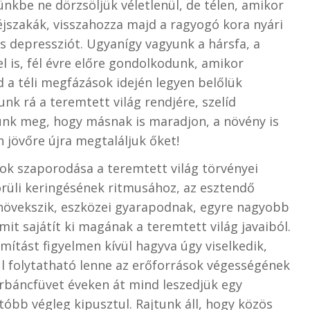
ünkbe ne dörzsöljük véletlenül, de télen, amikor
éjszakák, visszahozza majd a ragyogó kora nyári
os depressziót. Ugyanígy vagyunk a hársfa, a
el is, fél évre előre gondolkodunk, amikor
 a téli megfázások idején legyen belőlük
k rá a teremtett világ rendjére, szelíd
dünk meg, hogy másnak is maradjon, a növény is
 jövőre újra megtaláljuk őket!
tok szaporodása a teremtett világ törvényei
örüli keringésének ritmusához, az esztendő
növekszik, eszközei gyarapodnak, egyre nagyobb
mit sajátít ki magának a teremtett világ javaiból.
ítást figyelmen kívül hagyva úgy viselkedik,
l folytatható lenne az erőforrások végességének
 orbáncfüvet éveken át mind leszedjük egy
tóbb végleg kipusztul. Rajtunk áll, hogy közös