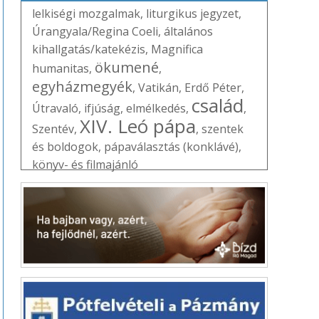
lelkiségi mozgalmak
,
liturgikus jegyzet
,
Úrangyala/Regina Coeli
,
általános
kihallgatás/katekézis
,
Magnifica
ökumené
humanitas
,
,
egyházmegyék
,
Vatikán
,
Erdő Péter
,
család
Útravaló
,
ifjúság
,
elmélkedés
,
,
XIV. Leó pápa
Szentév
,
,
szentek
és boldogok
,
pápaválasztás (konklávé)
,
könyv- és filmajánló