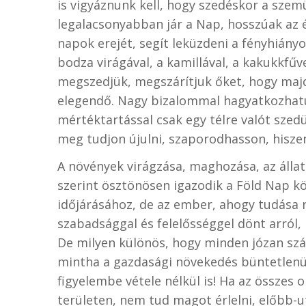
is vigyáznunk kell, hogy szedéskor a szem
legalacsonyabban jár a Nap, hosszúak az 
napok erejét, segít leküzdeni a fényhiány
bodza virágával, a kamillával, a kakukkfűv
megszedjük, megszárítjuk őket, hogy majd
elegendő. Nagy bizalommal hagyatkozhatun
mértéktartással csak egy télre valót sze
meg tudjon újulni, szaporodhasson, hiszen
A növények virágzása, maghozása, az álla
szerint ösztönösen igazodik a Föld Nap k
időjárásához, de az ember, ahogy tudása 
szabadsággal és felelősséggel dönt arról, 
De milyen különös, hogy minden józan szám
mintha a gazdasági növekedés büntetlenü
figyelembe vétele nélkül is! Ha az összes
területen, nem tud magot érlelni, előbb-u