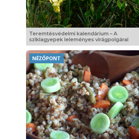
Teremtésvédelmi kalendárium – A
sziklagyepek leleményes virágpolgárai
NÉZŐPONT