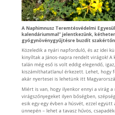
A Naphimnusz Teremtésvédelmi Egyesü
kalendáriummal” jelentkezünk, kéthete
gyógynövénygyűjtésre buzdít szakértőn
Közeledik a nyári napforduló, és az idei
kinyíltak a János-napra rendelt virágok! 
talán még eső is volt eddig elegendő, iga
kiszámíthatatlanul érkezett. Lehet, hogy 
akár nyertesei is lehetünk itt Magyarorsz
Miért is van, hogy ilyenkor ennyi a virág 
virágszőnyegeket ilyen bőségben, szépsége
esik egy-egy évben a húsvét, ezzel együtt
ünnepén – lehet a tavasz hűvös, csapadéko