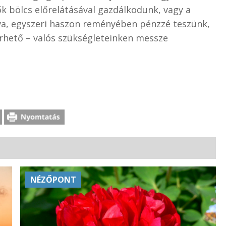
k bölcs előrelátásával gazdálkodunk, vagy a
va, egyszeri haszon reményében pénzzé teszünk,
érhető – valós szükségleteinken messze
NÉZŐPONT