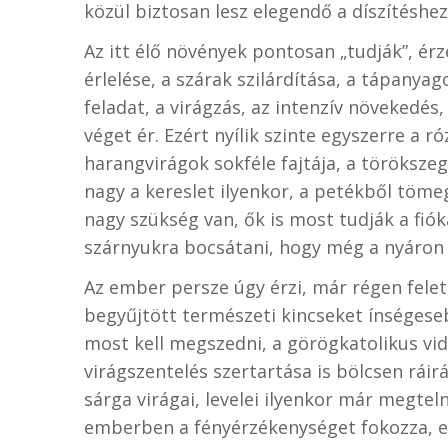
közül biztosan lesz elegendő a díszítéshez
Az itt élő növények pontosan „tudják”, ér
érlelése, a szárak szilárdítása, a tápanya
feladat, a virágzás, az intenzív növekedé
véget ér. Ezért nyílik szinte egyszerre a r
harangvirágok sokféle fajtája, a töröksze
nagy a kereslet ilyenkor, a petékből töme
nagy szükség van, ők is most tudják a fiók
szárnyukra bocsátani, hogy még a nyáron
Az ember persze úgy érzi, már régen felet
begyűjtött természeti kincseket ínségese
most kell megszedni, a görögkatolikus vi
virágszentelés szertartása is bölcsen ráir
sárga virágai, levelei ilyenkor már megteln
emberben a fényérzékenységet fokozza, em