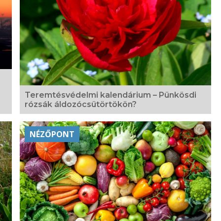
Teremtésvédelmi kalendárium – Pünkösdi
rózsák áldozócsütörtökön?
NÉZŐPONT