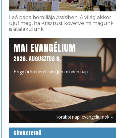
Leó pápa homíliája Assisiben: A világ akkor
újul meg, ha Krisztust követve mi magunk
is átalakulunk
MAI EVANGÉLIUM
2026. AUGUSZTUS 8.
Hogy örömhírrel induljon minden nap...
Korábbi napi evangéliumok »
Címkefelhő