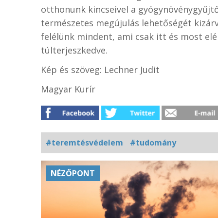
otthonunk kincseivel a gyógynövénygyűjtő
természetes megújulás lehetőségét kizár
felélünk mindent, ami csak itt és most el
túlterjeszkedve.
Kép és szöveg: Lechner Judit
Magyar Kurír
#teremtésvédelem
#tudomány
Kapcsolódó
NÉZŐPONT
fotógaléria