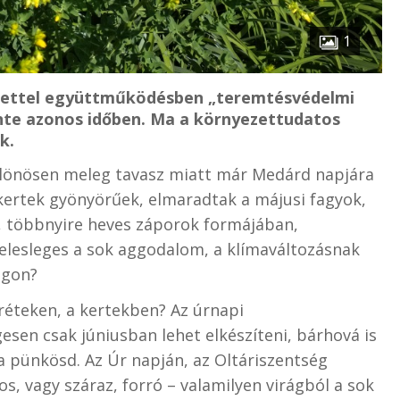
1
lettel együttműködésben „teremtésvédelmi
nte azonos időben. Ma a környezettudatos
k.
 különösen meleg tavasz miatt már Medárd napjára
A kertek gyönyörűek, elmaradtak a májusi fagyok,
z, többnyire heves záporok formájában,
felesleges a sok aggodalom, a klímaváltozásnak
ágon?
a réteken, a kertekben? Az úrnapi
sen csak júniusban lehet elkészíteni, bárhová is
 a pünkösd. Az Úr napján, az Oltáriszentség
s, vagy száraz, forró – valamilyen virágból a sok