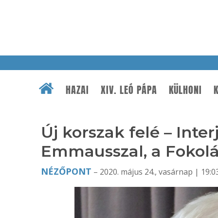
HAZAI
XIV. LEÓ PÁPA
KÜLHONI
K
Új korszak felé – Inte
Emmausszal, a Fokol
NÉZŐPONT
– 2020. május 24., vasárnap | 19:0