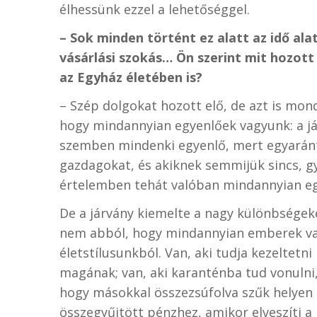
élhessünk ezzel a lehetőséggel.
– Sok minden történt ez alatt az idő al
vásárlási szokás… Ön szerint mit hozott 
az Egyház életében is?
– Szép dolgokat hozott elő, de azt is mon
hogy mindannyian egyenlőek vagyunk: a jár
szemben mindenki egyenlő, mert egyaránt 
gazdagokat, és akiknek semmijük sincs, gy
értelemben tehát valóban mindannyian e
De a járvány kiemelte a nagy különbségek
nem abból, hogy mindannyian emberek vag
életstílusunkból. Van, aki tudja kezeltetn
magának; van, aki karanténba tud vonulni,
hogy másokkal összezsúfolva szűk helyen é
összegyűjtött pénzhez, amikor elveszíti a 