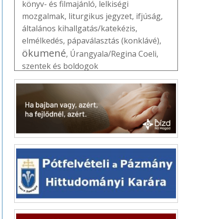
könyv- és filmajánló
,
lelkiségi
mozgalmak
,
liturgikus jegyzet
,
ifjúság
,
általános kihallgatás/katekézis
,
elmélkedés
,
pápaválasztás (konklávé)
,
ökumené
,
Úrangyala/Regina Coeli
,
szentek és boldogok