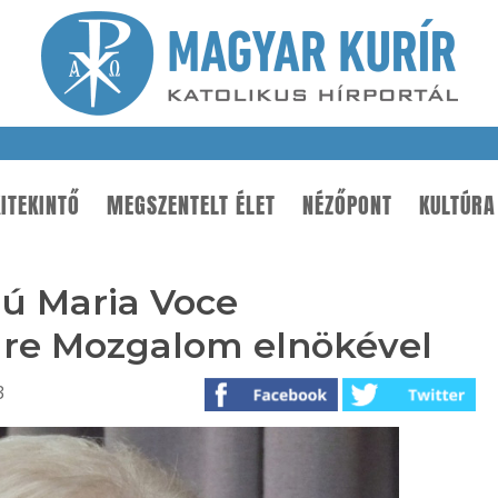
ITEKINTŐ
MEGSZENTELT ÉLET
NÉZŐPONT
KULTÚRA
rjú Maria Voce
áre Mozgalom elnökével
3