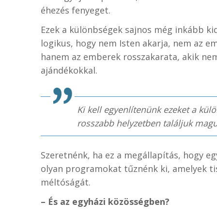
éhezés fenyeget.
Ezek a különbségek sajnos még inkább ki
logikus, hogy nem Isten akarja, nem az e
hanem az emberek rosszakarata, akik nem 
ajándékokkal.
Ki kell egyenlítenünk ezeket a kül
rosszabb helyzetben találjuk magu
Szeretnénk, ha ez a megállapítás, hogy e
olyan programokat tűznénk ki, amelyek t
méltóságát.
– És az egyházi közösségben?