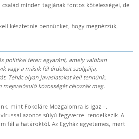
 a család minden tagjának fontos kötelességei, de
kell késztetnie bennünket, hogy megnézzük,
és politikai téren egyaránt, amely valóban
k vagy a másik fél érdekeit szolgálja,
. Tehát olyan javaslatokat kell tennünk,
n megvalósuló közösségét célozzák meg.
nk, mint Fokoláre Mozgalomra is igaz –,
vírussal azonos súlyú fegyverrel rendelkezik. A
sem fél a határoktól. Az Egyház egyetemes, mert