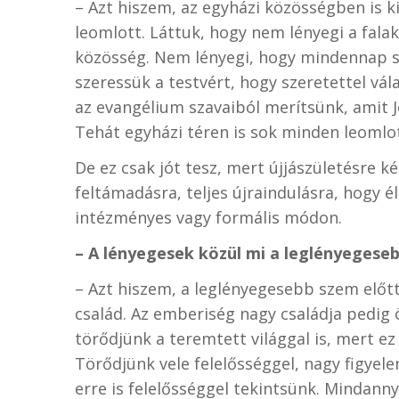
– Azt hiszem, az egyházi közösségben is ki
leomlott. Láttuk, hogy nem lényegi a fala
közösség. Nem lényegi, hogy mindennap sz
szeressük a testvért, hogy szeretettel vál
az evangélium szavaiból merítsünk, amit 
Tehát egyházi téren is sok minden leomlot
De ez csak jót tesz, mert újjászületésre k
feltámadásra, teljes újraindulásra, hogy 
intézményes vagy formális módon.
– A lényegesek közül mi a leglényegese
– Azt hiszem, a leglényegesebb szem előt
család. Az emberiség nagy családja pedig
törődjünk a teremtett világgal is, mert e
Törődjünk vele felelősséggel, nagy figye
erre is felelősséggel tekintsünk. Mindann