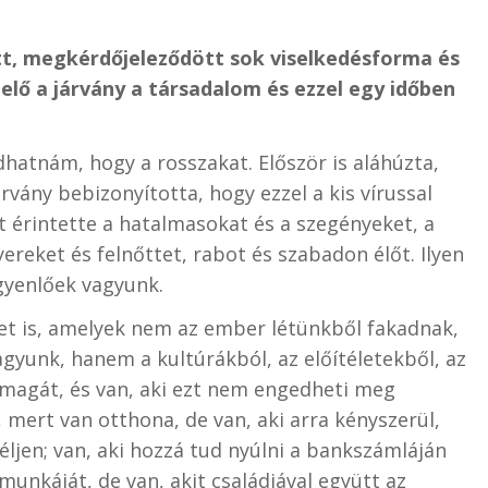
att, megkérdőjeleződött sok viselkedésforma és
elő a járvány a társadalom és ezzel egy időben
dhatnám, hogy a rosszakat. Először is aláhúzta,
vány bebizonyította, hogy ezzel a kis vírussal
érintette a hatalmasokat és a szegényeket, a
ereket és felnőttet, rabot és szabadon élőt. Ilyen
gyenlőek vagyunk.
et is, amelyek nem az ember létünkből fakadnak,
yunk, hanem a kultúrákból, az előítéletekből, az
i magát, és van, aki ezt nem engedheti meg
 mert van otthona, de van, aki arra kényszerül,
ljen; van, aki hozzá tud nyúlni a bankszámláján
munkáját, de van, akit családjával együtt az