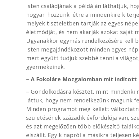
Isten családjának a példáján láthatjuk, ho
hogyan hozzunk létre a mindenkire kiterje
melyek tiszteletben tartják az egyes népe
életmódját, és nem akarják azokat saját mo
Ugyanakkor egymás rendelkezésére kell b
Isten megajándékozott minden egyes népe
mert együtt tudjuk szebbé tenni a világo
gyermekeinek.
– A Fokoláre Mozgalomban mit indított 
– Gondolkodásra késztet, mint mindenki m
láttuk, hogy nem rendelkezünk magunk f
Minden programot meg kellett változtatni
születésének századik évfordulója van, sz
és azt megelőzően több előkészítő találkoz
elszállt. Egyik napról a másikra teljesen k