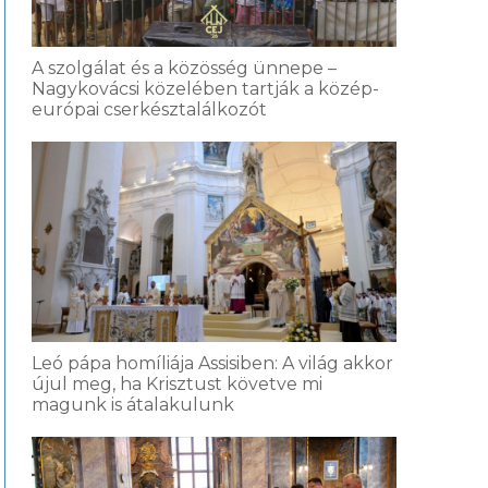
A szolgálat és a közösség ünnepe –
Nagykovácsi közelében tartják a közép-
európai cserkésztalálkozót
Leó pápa homíliája Assisiben: A világ akkor
újul meg, ha Krisztust követve mi
magunk is átalakulunk