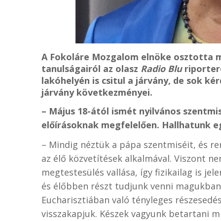
A Fokoláre Mozgalom elnöke osztotta 
tanulságairól az olasz
Radio Blu
riporter
lakóhelyén is csitul a járvány, de sok k
járvány következményei.
– Május 18-ától ismét nyilvános szentmi
előírásoknak megfelelően. Hallhatunk e
– Mindig néztük a pápa szentmiséit, és 
az élő közvetítések alkalmával. Viszont n
megtestesülés vallása, így fizikailag is j
és élőbben részt tudjunk venni magukban 
Eucharisztiában való tényleges részesedé
visszakapjuk. Készek vagyunk betartani m