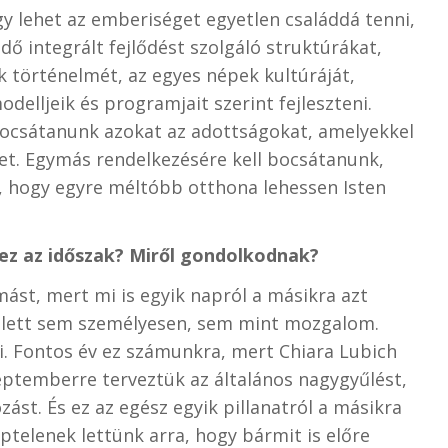
gy lehet az emberiséget egyetlen családdá tenni,
dő integrált fejlődést szolgáló struktúrákat,
k történelmét, az egyes népek kultúráját,
delljeik és programjait szerint fejleszteni.
ocsátanunk azokat az adottságokat, amelyekkel
t. Egymás rendelkezésére kell bocsátanunk,
t, hogy egyre méltóbb otthona lehessen Isten
ez az időszak? Miről gondolkodnak?
ást, mert mi is egyik napról a másikra azt
elett sem személyesen, sem mint mozgalom.
. Fontos év ez számunkra, mert Chiara Lubich
eptemberre terveztük az általános nagygyűlést,
ást. És ez az egész egyik pillanatról a másikra
éptelenek lettünk arra, hogy bármit is előre