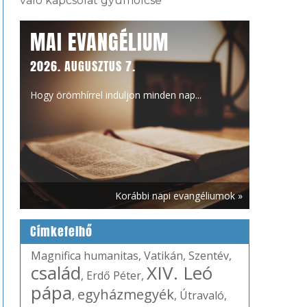
való kapcsolat gyümölcse
MAI EVANGÉLIUM
2026. AUGUSZTUS 7.
Hogy örömhírrel induljon minden nap...
Korábbi napi evangéliumok »
Címkefelhő
Magnifica humanitas
,
Vatikán
,
Szentév
,
család
XIV. Leó
,
Erdő Péter
,
pápa
egyházmegyék
,
,
Útravaló
,