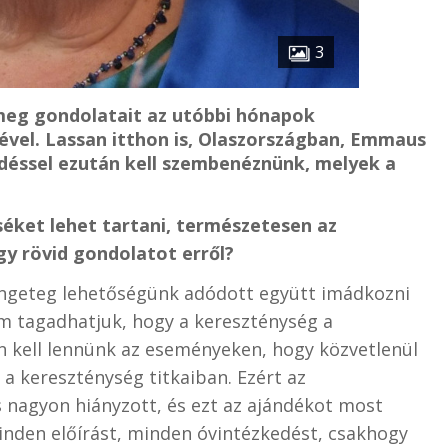
3
meg gondolatait az utóbbi hónapok
ével. Lassan itthon is, Olaszországban, Emmaus
érdéssel ezután kell szembenéznünk, melyek a
séket lehet tartani, természetesen az
gy rövid gondolatot erről?
rengeteg lehetőségünk adódott együtt imádkozni
em tagadhatjuk, hogy a kereszténység a
elen kell lennünk az eseményeken, hogy közvetlenül
a kereszténység titkaiban. Ezért az
s nagyon hiányzott, és ezt az ajándékot most
inden előírást, minden óvintézkedést, csakhogy