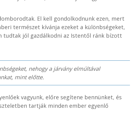
domborodtak. El kell gondolkodnunk ezen, mert
mberi természet kívánja ezeket a különbségeket,
tudtak jól gazdálkodni az Istentől ránk bízott
önbségeket, nehogy a járvány elmúltával
nkat, mint előtte.
gyenlőek vagyunk, előre segítene bennünket, és
iszteletben tartják minden ember egyenlő