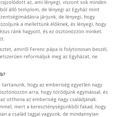
rajzolódott az, ami lényegi, viszont sok minden
kból álló templom, de lényegi az Egyház mint
entségimádásra járjunk, de lényegi, hogy
aszoljunk a mellettünk élőknek, és lényegi, hogy
Jézus ránk hagyott, és ez ösztönözzön minket.
t.
észtet, amiről Ferenc pápa is folytonosan beszél,
életszerűen reformáljuk meg az Egyházat, ne
bb?
t tartanunk, hogy az emberiség egyetlen nagy
 ösztönözzön arra, hogy törődjünk egymással, és
z az otthona az emberiség nagy családjának.
lemmel, mert a kereszténységünkből fakad, hogy
yian a család tagjai vagyunk, de mindannyian