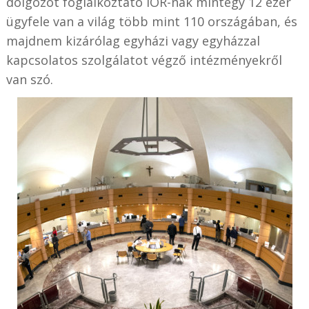
dolgozót foglalkoztató IOR-nak mintegy 12 ezer
ügyfele van a világ több mint 110 országában, és
majdnem kizárólag egyházi vagy egyházzal
kapcsolatos szolgálatot végző intézményekről
van szó.