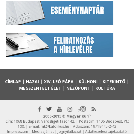
|
|
|
|
|
CÍMLAP
HAZAI
XIV. LEÓ PÁPA
KÜLHONI
KITEKINTŐ
|
|
MEGSZENTELT ÉLET
NÉZŐPONT
KULTÚRA
2005-2015 © Magyar Kurír
Cím: 1068 Budapest, Városligeti fasor 42. | Postacím: 1406 Budapest, Pf.:
100. | E-mail:
mk@katolikus.hu
| Adószám: 19719445-2-42
Impresszum
|
Médiaajánlat
|
Jognyilatkozat
|
Adatkezelési tájékoztató