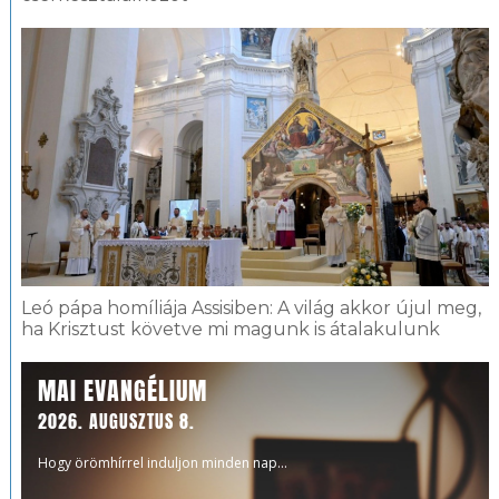
Leó pápa homíliája Assisiben: A világ akkor újul meg,
ha Krisztust követve mi magunk is átalakulunk
MAI EVANGÉLIUM
2026. AUGUSZTUS 8.
Hogy örömhírrel induljon minden nap...