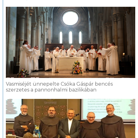
Vasmiséjét ünnepelte Csóka Gáspár bencés
szerzetes a pannonhalmi bazilikában