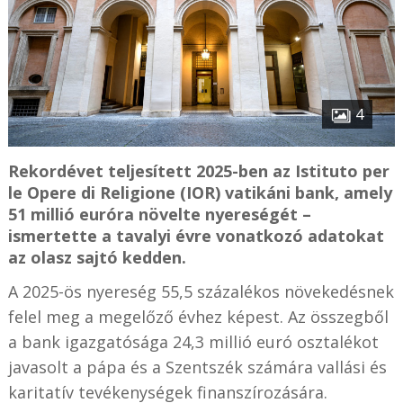
4
Rekordévet teljesített 2025-ben az Istituto per
le Opere di Religione (IOR) vatikáni bank, amely
51 millió euróra növelte nyereségét –
ismertette a tavalyi évre vonatkozó adatokat
az olasz sajtó kedden.
A 2025-ös nyereség 55,5 százalékos növekedésnek
felel meg a megelőző évhez képest. Az összegből
a bank igazgatósága 24,3 millió euró osztalékot
javasolt a pápa és a Szentszék számára vallási és
karitatív tevékenységek finanszírozására.