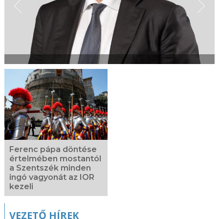
Ferenc pápa döntése
értelmében mostantól
a Szentszék minden
ingó vagyonát az IOR
kezeli
VEZETŐ HÍREK