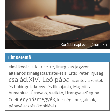
Korábbi napi evangéliumok »
Címkefelhő
ökumené
elmélkedés
,
,
liturgikus jegyzet
,
általános kihallgatás/katekézis
,
Erdő Péter
,
ifjúság
,
család
XIV. Leó pápa
,
,
Szentév
,
szentek
és boldogok
,
könyv- és filmajánló
,
Magnifica
humanitas
,
Útravaló
,
Vatikán
,
Úrangyala/Regina
egyházmegyék
Coeli
,
,
lelkiségi mozgalmak
,
pápaválasztás (konklávé)