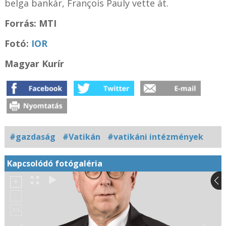
belga bankár, François Pauly vette át.
Forrás: MTI
Fotó:
IOR
Magyar Kurír
#gazdaság
#Vatikán
#vatikáni intézmények
Kapcsolódó fotógaléria