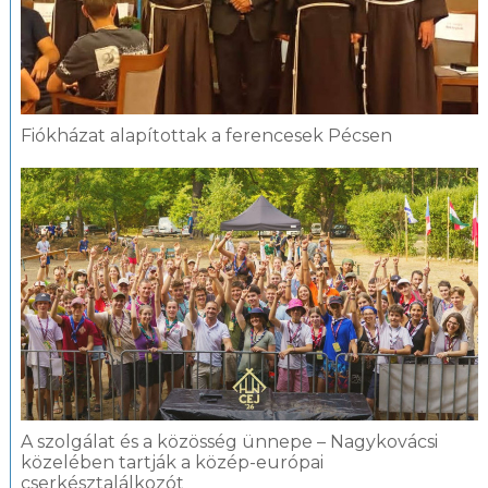
Fiókházat alapítottak a ferencesek Pécsen
A szolgálat és a közösség ünnepe – Nagykovácsi
közelében tartják a közép-európai
cserkésztalálkozót