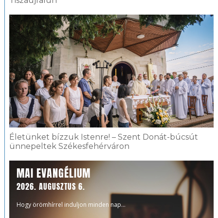
Tiszaújfalun
Életünket bízzuk Istenre! – Szent Donát-búcsút
ünnepeltek Székesfehérváron
MAI EVANGÉLIUM
2026. AUGUSZTUS 6.
Hogy örömhírrel induljon minden nap...