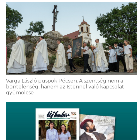
Varga László püspök Pécsen: A szentség nem a
bűntelenség, hanem az Istennel való kapcsolat
gyümölcse