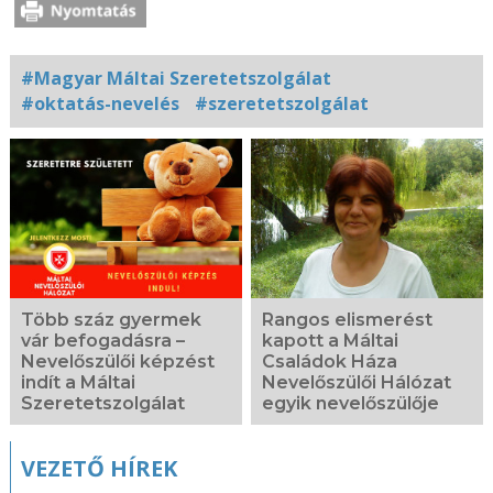
#Magyar Máltai Szeretetszolgálat
#oktatás-nevelés
#szeretetszolgálat
Kapcsolódó
fotógaléria
Több száz gyermek
Rangos elismerést
vár befogadásra –
kapott a Máltai
Nevelőszülői képzést
Családok Háza
indít a Máltai
Nevelőszülői Hálózat
Szeretetszolgálat
egyik nevelőszülője
VEZETŐ HÍREK