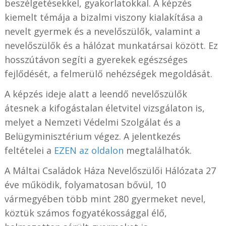
beszélgetésekkel, gyakorlatokkal. A képzés
kiemelt témája a bizalmi viszony kialakítása a
nevelt gyermek és a nevelőszülők, valamint a
nevelőszülők és a hálózat munkatársai között. Ez
hosszútávon segíti a gyerekek egészséges
fejlődését, a felmerülő nehézségek megoldását.
A képzés ideje alatt a leendő nevelőszülők
átesnek a kifogástalan életvitel vizsgálaton is,
melyet a Nemzeti Védelmi Szolgálat és a
Belügyminisztérium végez. A jelentkezés
feltételei a
EZEN az oldalon
megtalálhatók.
A Máltai Családok Háza Nevelőszülői Hálózata 27
éve működik, folyamatosan bővül, 10
vármegyében több mint 280 gyermeket nevel,
köztük számos fogyatékossággal élő,