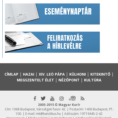
|
|
|
|
|
CÍMLAP
HAZAI
XIV. LEÓ PÁPA
KÜLHONI
KITEKINTŐ
|
|
MEGSZENTELT ÉLET
NÉZŐPONT
KULTÚRA
2005-2015 © Magyar Kurír
Cím: 1068 Budapest, Városligeti fasor 42. | Postacím: 1406 Budapest, Pf.:
100. | E-mail:
mk@katolikus.hu
| Adószám: 19719445-2-42