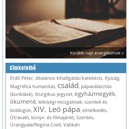
Korábbi napi evangéliumok »
Címkefelhő
Erdő Péter
,
általános kihallgatás/katekézis
,
ifjúság
,
család
Magnifica humanitas
,
,
pápaválasztás
egyházmegyék
(konklávé)
,
liturgikus jegyzet
,
,
ökumené
,
lelkiségi mozgalmak
,
szentek és
XIV. Leó pápa
boldogok
,
,
elmélkedés
,
Útravaló
,
könyv- és filmajánló
,
Szentév
,
Úrangyala/Regina Coeli
,
Vatikán