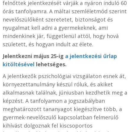
felnőttek jelentkezését várják a nyáron induló 60
órás tanfolyamra. A máltai szemléletmód szerint
nevelőszülőként szeretetet, biztonságot és
nyugalmat kell adni a gyermekeknek, ami
mindenkinek jár, függetlenül attól, hogy hová
született, és hogyan indult az élete.
Jelentkezni május 25-ig
a jelentkezési űrlap
kitöltésével
lehetséges.
A jelentkezők pszichológiai vizsgálaton esnek át,
környezettanulmány készül róluk, és akiket
alkalmasnak találnak, júniusban kezdhetik meg a
képzést. A tanfolyamon a jogszabályban
meghatározott tananyagot kiegészítve több, a
gyermek-nevelőszülő kapcsolatban felmerülő
kihívást dolgoznak fel kiscsoportos