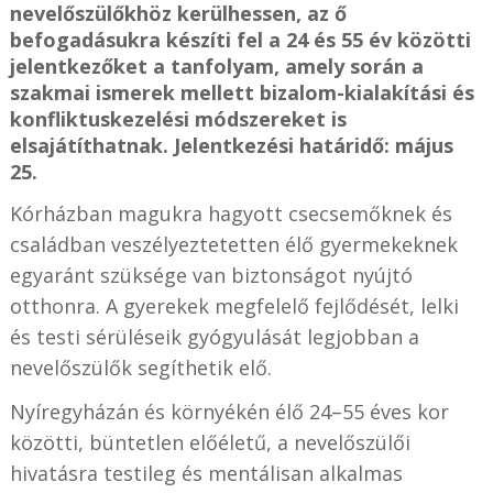
nevelőszülőkhöz kerülhessen, az ő
befogadásukra készíti fel a 24 és 55 év közötti
jelentkezőket a tanfolyam, amely során a
szakmai ismerek mellett bizalom-kialakítási és
konfliktuskezelési módszereket is
elsajátíthatnak. Jelentkezési határidő: május
25.
Kórházban magukra hagyott csecsemőknek és
családban veszélyeztetetten élő gyermekeknek
egyaránt szüksége van biztonságot nyújtó
otthonra. A gyerekek megfelelő fejlődését, lelki
és testi sérüléseik gyógyulását legjobban a
nevelőszülők segíthetik elő.
Nyíregyházán és környékén élő 24–55 éves kor
közötti, büntetlen előéletű, a nevelőszülői
hivatásra testileg és mentálisan alkalmas