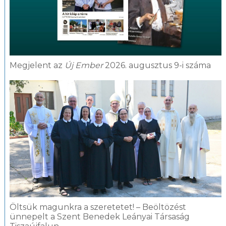
Megjelent az
Új Ember
2026. augusztus 9-i száma
Öltsük magunkra a szeretetet! – Beöltözést
ünnepelt a Szent Benedek Leányai Társaság