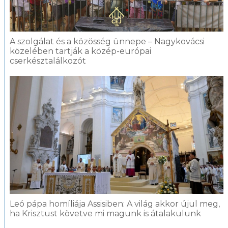
A szolgálat és a közösség ünnepe – Nagykovácsi
közelében tartják a közép-európai
cserkésztalálkozót
Leó pápa homíliája Assisiben: A világ akkor újul meg,
ha Krisztust követve mi magunk is átalakulunk