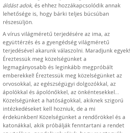
áldást adok
, és ehhez hozzákapcsolódik annak
lehetősége is, hogy bárki teljes búcsúban
részesüljön.
A vírus világméretű terjedésére az ima, az
együttérzés és a gyengédség világméretű
terjedésével akarunk válaszolni. Maradjunk egyek!
Éreztessük meg közelségünket a
legmagányosabb és leginkább megpróbált
emberekkel! Éreztessük meg közelségünket az
orvosokkal, az egészségügyi dolgozókkal, az
ápolókkal és ápolónőkkel, az önkéntesekkel…
Közelségünket a hatóságokkal, akiknek szigorú
intézkedéseket kell hozniuk, de a mi
érdekünkben! Közelségünket a rendőrökkel és a
katonákkal, akik próbálják fenntartani a rendet