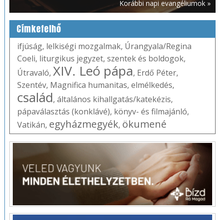
Korábbi napi evangéliumok »
Címkefelhő
ifjúság
,
lelkiségi mozgalmak
,
Úrangyala/Regina
Coeli
,
liturgikus jegyzet
,
szentek és boldogok
,
XIV. Leó pápa
Útravaló
,
,
Erdő Péter
,
Szentév
,
Magnifica humanitas
,
elmélkedés
,
család
,
általános kihallgatás/katekézis
,
pápaválasztás (konklávé)
,
könyv- és filmajánló
,
egyházmegyék
ökumené
Vatikán
,
,