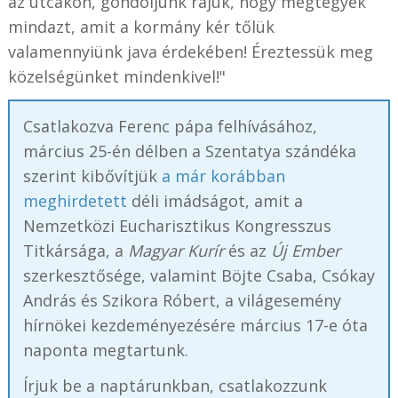
az utcákon, gondoljunk rájuk, hogy megtegyék
mindazt, amit a kormány kér tőlük
valamennyiünk java érdekében! Éreztessük meg
közelségünket mindenkivel!"
Csatlakozva Ferenc pápa felhívásához,
március 25-én délben a Szentatya szándéka
szerint kibővítjük
a már korábban
meghirdetett
déli imádságot, amit a
Nemzetközi Eucharisztikus Kongresszus
Titkársága, a
Magyar Kurír
és az
Új Ember
szerkesztősége, valamint Böjte Csaba, Csókay
András és Szikora Róbert, a világesemény
hírnökei kezdeményezésére március 17-e óta
naponta megtartunk.
Írjuk be a naptárunkban, csatlakozzunk