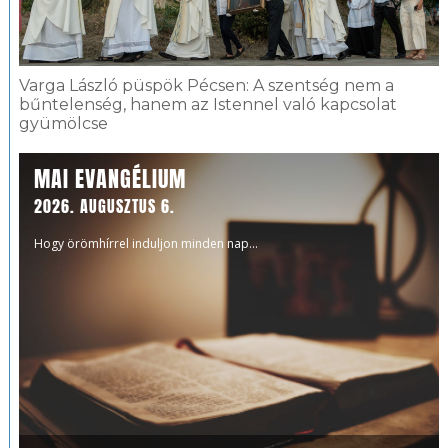
Varga László püspök Pécsen: A szentség nem a
bűntelenség, hanem az Istennel való kapcsolat
gyümölcse
MAI EVANGÉLIUM
2026. AUGUSZTUS 6.
Hogy örömhírrel induljon minden nap...