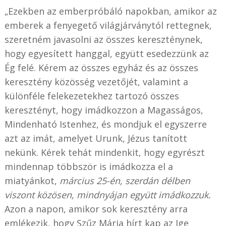
„Ezekben az emberpróbáló napokban, amikor az
emberek a fenyegető világjárványtól rettegnek,
szeretném javasolni az összes kereszténynek,
hogy egyesített hanggal, együtt esedezzünk az
Ég felé. Kérem az összes egyház és az összes
keresztény közösség vezetőjét, valamint a
különféle felekezetekhez tartozó összes
keresztényt, hogy imádkozzon a Magasságos,
Mindenható Istenhez, és mondjuk el egyszerre
azt az imát, amelyet Urunk, Jézus tanított
nekünk. Kérek tehát mindenkit, hogy egyrészt
mindennap többször is imádkozza el a
miatyánkot,
március 25-én, szerdán délben
viszont közösen, mindnyájan együtt imádkozzuk.
Azon a napon, amikor sok keresztény arra
emlékezik, hogy Szűz Mária hírt kap az Ige