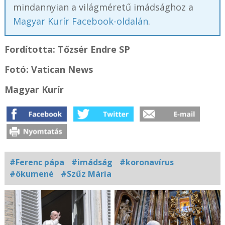
mindannyian a világméretű imádsághoz a
Magyar Kurír Facebook-oldalán
.
Fordította: Tőzsér Endre SP
Fotó: Vatican News
Magyar Kurír
#Ferenc pápa
#imádság
#koronavírus
#ökumené
#Szűz Mária
Kapcsolódó
fotógaléria