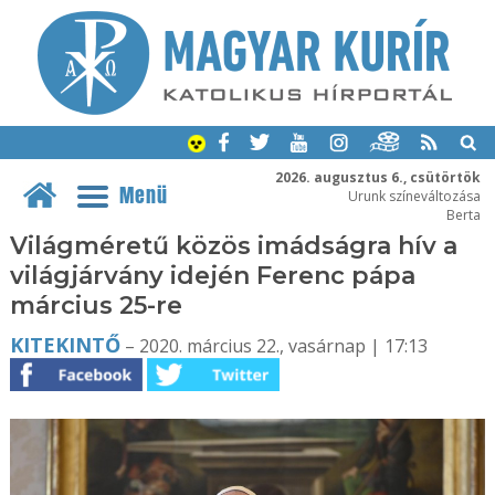
2026. augusztus 6., csütörtök
Menü
Urunk színeváltozása
Berta
Világméretű közös imádságra hív a
világjárvány idején Ferenc pápa
március 25-re
KITEKINTŐ
– 2020. március 22., vasárnap | 17:13