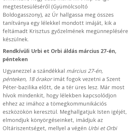
megtestesüléséről (Gyümölcsoltó
Boldogasszony), az Úr hallgassa meg összes
tanítványa egy lélekkel mondott imáját, kik a
feltámadt Krisztus győzelmének megünneplésére
készülnek.
Rendkívüli Urbi et Orbi áldás március 27-én,
pénteken
Ugyanezzel a szándékkal
március 27-én,
pénteken, 18 órakor
imát fogok vezetni a Szent
Péter-bazilika előtt, de a tér üres lesz. Már most
hívok mindenkit, hogy lélekben kapcsolódjon
ehhez az imához a tömegkommunikációs
eszközökön keresztül. Meghallgatjuk Isten igéjét,
elmondjuk könyörgéseinket, imádjuk az
Oltáriszentséget, mellyel a végén
Urbi et Orbi