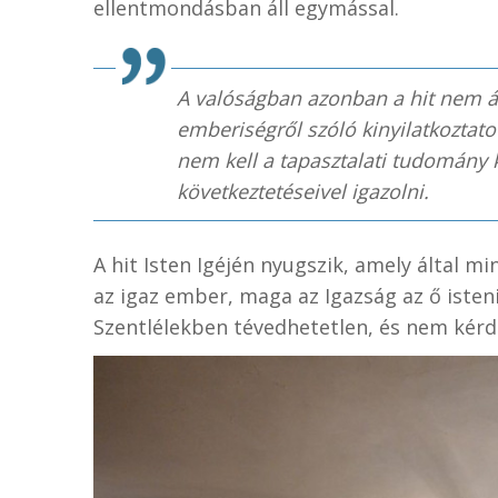
ellentmondásban áll egymással.
A valóságban azonban a hit nem ál
emberiségről szóló kinyilatkoztato
nem kell a tapasztalati tudomány
következtetéseivel igazolni.
A hit Isten Igéjén nyugszik, amely által min
az igaz ember, maga az Igazság az ő isten
Szentlélekben tévedhetetlen, és nem kérd