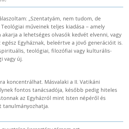
válaszoltam: „Szentatyám, nem tudom, de
 Teológiai műveinek teljes kiadása – amely
akarja a lehetséges olvasók kedvét elvenni, vagy
z egész Egyháznak, beleértve a jövő generációit is.
ituális, teológiai, filozófiai vagy kulturális-
i vagy új.
ra koncentrálhat. Másvalaki a II. Vatikáni
lynek fontos tanácsadója, később pedig hiteles
stonnak az Egyházról mint Isten népéről és
et tanulmányozhatja.