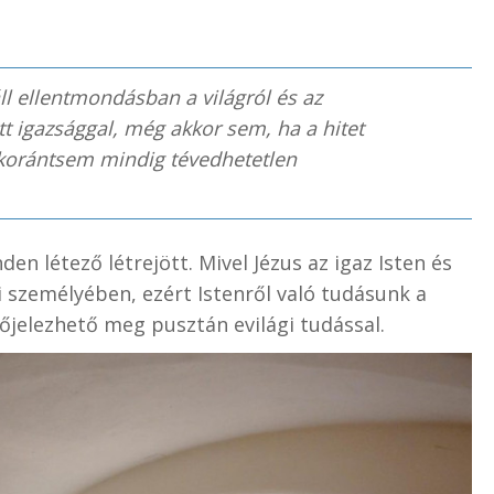
l ellentmondásban a világról és az
tt igazsággal, még akkor sem, ha a hitet
 korántsem mindig tévedhetetlen
den létező létrejött. Mivel Jézus az igaz Isten és
i személyében, ezért Istenről való tudásunk a
őjelezhető meg pusztán evilági tudással.