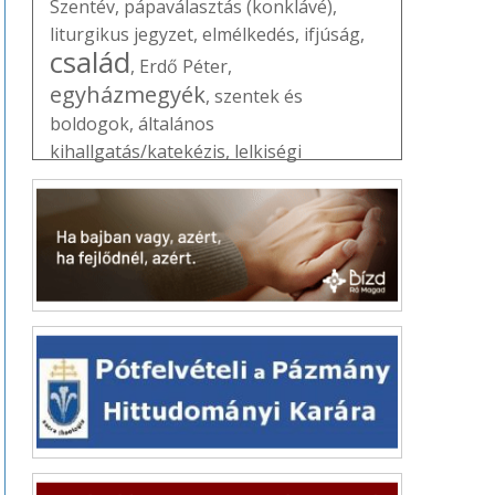
Szentév
,
pápaválasztás (konklávé)
,
liturgikus jegyzet
,
elmélkedés
,
ifjúság
,
család
,
Erdő Péter
,
egyházmegyék
,
szentek és
boldogok
,
általános
kihallgatás/katekézis
,
lelkiségi
mozgalmak
,
könyv- és filmajánló