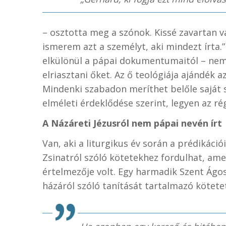
– osztotta meg a szónok. Kissé zavartan 
ismerem azt a személyt, aki mindezt írta.”
elkülönül a pápai dokumentumaitól – nem 
elriasztani őket. Az ő teológiája ajándék a
Mindenki szabadon meríthet belőle saját spir
elméleti érdeklődése szerint, legyen az rég
A Názáreti Jézusról nem pápai nevén írt
Van, aki a liturgikus év során a prédikációi
Zsinatról szóló kötetekhez fordulhat, ame
értelmezője volt. Egy harmadik Szent Ágo
házáról szóló tanítását tartalmazó kötet