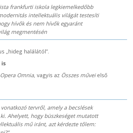
ta frankfurti iskola legkiemelkedőbb
modernitás intellektuális világát testesíti
 hogy hívők és nem hívők egyaránt
világ megmentésén
 „hideg halálától”.
 is
Opera Omnia
, vagyis az
Összes művei
első
e vonatkozó tervről, amely a becslések
 ki. Ahelyett, hogy büszkeséget mutatott
lektuális mű iránt, azt kérdezte tőlem:
ni?”