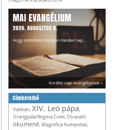
magunk is átalakulunk
MAI EVANGÉLIUM
2026. AUGUSZTUS 8.
Hogy örömhírrel induljon minden nap...
Korábbi napi evangéliumok »
Címkefelhő
XIV. Leó pápa
Vatikán
,
,
Úrangyala/Regina Coeli
,
Útravaló
,
ökumené
,
Magnifica humanitas
,