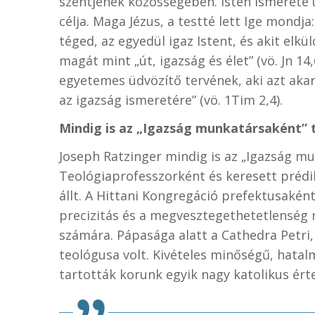
szentjének közösségében. Isten ismerete 
célja. Maga Jézus, a testté lett Ige mondj
téged, az egyedül igaz Istent, és akit elküldt
magát mint „út, igazság és élet” (vö. Jn 1
egyetemes üdvözítő tervének, aki azt aka
az igazság ismeretére” (vö. 1Tim 2,4).
Mindig is az „Igazság munkatársaként”
Joseph Ratzinger mindig is az „Igazság m
Teológiaprofesszorként és keresett prédi
állt. A Hittani Kongregáció prefektusakén
precizitás és a megvesztegethetetlenség m
számára. Pápasága alatt a Cathedra Petri,
teológusa volt. Kivételes minőségű, hatal
tartották korunk egyik nagy katolikus ért