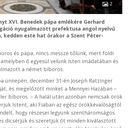
2
unyt XVI. Benedek pápa emlékére Gerhard
egáció nyugalmazott prefektusa angol nyelvű
 kedden este hat órakor a Szent Péter-
boros és pápa, nincs messze tőlünk, mert földi
, amelyben ő egyesül velünk Isten imádatában és
galmazott a német bíboros.
ápa ünnepén, december 31-én Joseph Ratzinger
ját, és megelőzött minket a Mennyei Hazában –
er bíboros. – A halál után azonban nemcsak örök
jük Istent, aki Fiában az egész örökkévalóságtól
rendelt, hogy részesei legyünk szentháromságos
 és dicsérjük és szeretjük őt minden kiválasztott