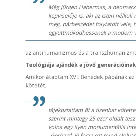
Még Jürgen Habermas, a neomarxis
képviselője is, aki az Isten nélküli 
meg, párbeszédet folytatott vele,
együttműködhessenek a modern 
az antihumanizmus és a transzhumanizmus
Teológiája ajándék a jövő generációinak
Amikor átadtam XVI. Benedek pápának az
kötetét,
tájékoztattam őt a tizenhat kötetr
szerint mintegy 25 ezer oldalt tesz
volna egy ilyen monumentális intel
„Gerhard, ki fogja ezt mind elolvas