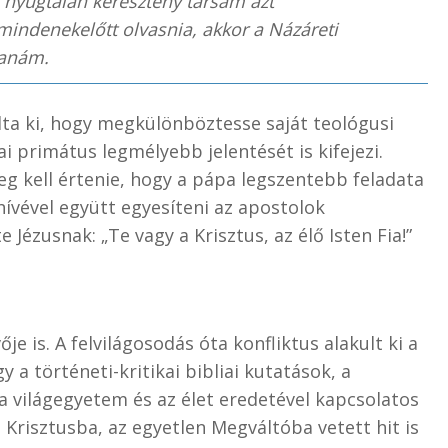
 nyugtalan keresztény társam azt
mindenekelőtt olvasnia, akkor a Názáreti
lanám.
dta ki, hogy megkülönböztesse saját teológusi
ai primátus legmélyebb jelentését is kifejezi.
 kell értenie, hogy a pápa legszentebb feladata
ívével együtt egyesíteni az apostolok
 Jézusnak: „Te vagy a Krisztus, az élő Isten Fia!”
ője is. A felvilágosodás óta konfliktus alakult ki a
y a történeti-kritikai bibliai kutatások, a
 a világegyetem és az élet eredetével kapcsolatos
Krisztusba, az egyetlen Megváltóba vetett hit is