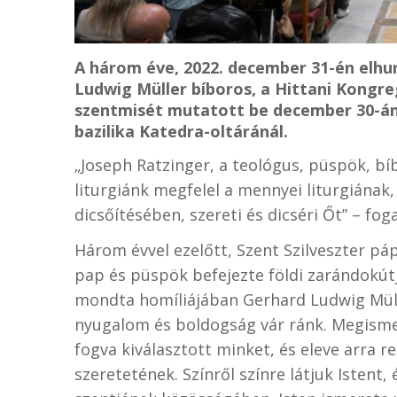
A három éve, 2022. december 31-én elh
Ludwig Müller bíboros, a Hittani Kongr
szentmisét mutatott be december 30-án,
bazilika Katedra-oltáránál.
„Joseph Ratzinger, a teológus, püspök, bí
liturgiánk megfelel a mennyei liturgiának
dicsőítésében, szereti és dicséri Őt” – fo
Három évvel ezelőtt, Szent Szilveszter p
pap és püspök befejezte földi zarándokút
mondta homíliájában Gerhard Ludwig Müll
nyugalom és boldogság vár ránk. Megismer
fogva kiválasztott minket, és eleve arra 
szeretetének. Színről színre látjuk Istent,