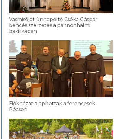
Vasmiséjét ünnepelte Csóka Gáspár
bencés szerzetes a pannonhalmi
bazilikában
Fiókházat alapítottak a ferencesek
Pécsen