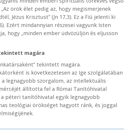
ugyanis minden emberi spirituális törekvés végső
a: „Az örök élet pedig az, hogy megismerjenek
él, Jézus Krisztust” (Jn 17,3). Ez a Fiú jelenti ki
4,6). Ezért mindannyian részesei vagyunk Isten
rja, hogy „minden ember üdvözüljön és eljusson
 tekintett magára
unkatársaként” tekintett magára.
kátorként is következetesen az Ige szolgálatában
t a legnagyobb szorgalom, az intellektuális
ércéjét állította fel a Római Tanítóhivatal
 a péteri tanítóhivatal egyik legnagyobb
mas teológiai örökséget hagyott ránk, és joggal
elmiségijének.