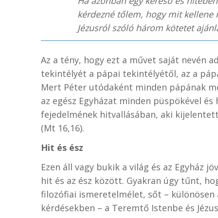
Ha azonban egy kereső és hitében
kérdezné tőlem, hogy mit kellene 
Jézusról szóló három kötetet aján
Az a tény, hogy ezt a művet saját nevén a
tekintélyét a pápai tekintélyétől, az a páp
Mert Péter utódaként minden pápának meg
az egész Egyházat minden püspökével és h
fejedelmének hitvallásában, aki kijelentette
(Mt 16,16).
Hit és ész
Ezen áll vagy bukik a világ és az Egyház jöv
hit és az ész között. Gyakran úgy tűnt, hog
filozófiai ismeretelmélet, sőt – különösen
kérdésekben – a Teremtő Istenbe és Jézus 