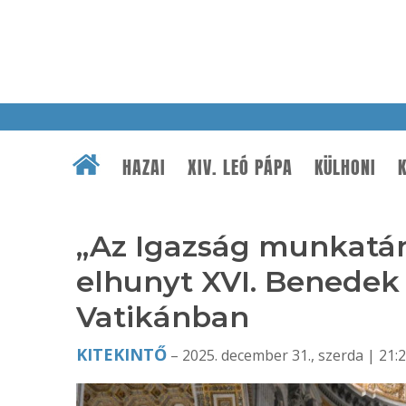
HAZAI
XIV. LEÓ PÁPA
KÜLHONI
K
„Az Igazság munkatár
elhunyt XVI. Benedek
Vatikánban
KITEKINTŐ
– 2025. december 31., szerda | 21: