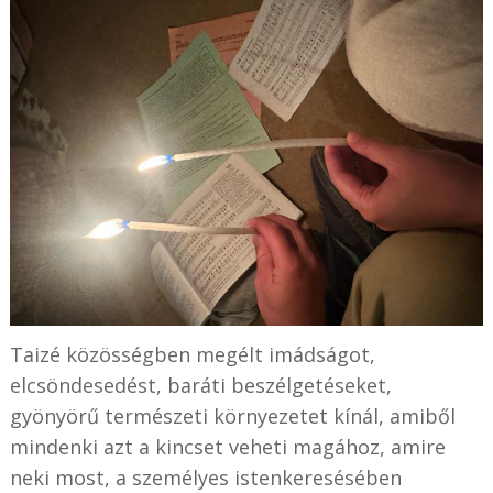
Taizé közösségben megélt imádságot,
elcsöndesedést, baráti beszélgetéseket,
gyönyörű természeti környezetet kínál, amiből
mindenki azt a kincset veheti magához, amire
neki most, a személyes istenkeresésében