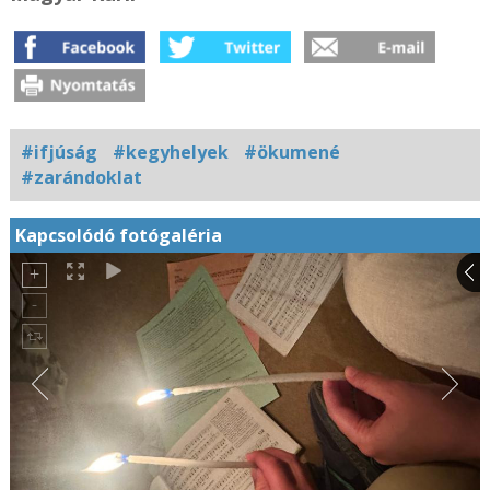
#ifjúság
#kegyhelyek
#ökumené
#zarándoklat
Kapcsolódó fotógaléria