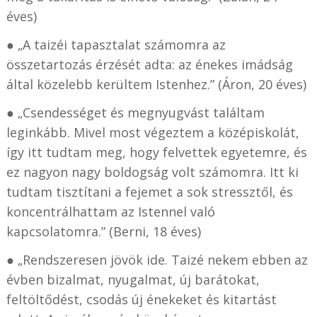
éves)
● „A taizéi tapasztalat számomra az
összetartozás érzését adta: az énekes imádság
által közelebb kerültem Istenhez.” (Áron, 20 éves)
● „Csendességet és megnyugvást találtam
leginkább. Mivel most végeztem a középiskolát,
így itt tudtam meg, hogy felvettek egyetemre, és
ez nagyon nagy boldogság volt számomra. Itt ki
tudtam tisztítani a fejemet a sok stressztől, és
koncentrálhattam az Istennel való
kapcsolatomra.” (Berni, 18 éves)
● „Rendszeresen jövök ide. Taizé nekem ebben az
évben bizalmat, nyugalmat, új barátokat,
feltöltődést, csodás új énekeket és kitartást