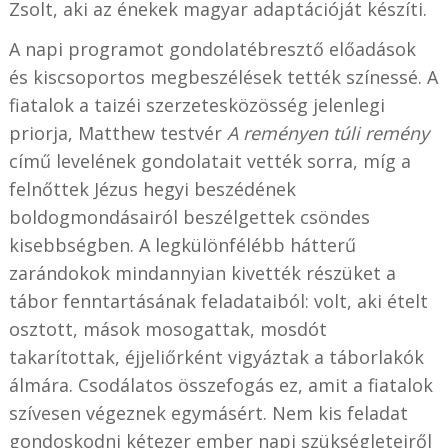
Zsolt, aki az énekek magyar adaptációját készíti.
A napi programot gondolatébresztő előadások
és kiscsoportos megbeszélések tették színessé. A
fiatalok a taizéi szerzetesközösség jelenlegi
priorja, Matthew testvér
A reményen túli remény
című levelének gondolatait vették sorra, míg a
felnőttek Jézus hegyi beszédének
boldogmondásairól beszélgettek csöndes
kisebbségben. A legkülönfélébb hátterű
zarándokok mindannyian kivették részüket a
tábor fenntartásának feladataiból: volt, aki ételt
osztott, mások mosogattak, mosdót
takarítottak, éjjeliőrként vigyáztak a táborlakók
álmára. Csodálatos összefogás ez, amit a fiatalok
szívesen végeznek egymásért. Nem kis feladat
gondoskodni kétezer ember napi szükségleteiről