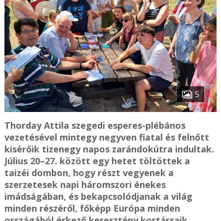
5
Thorday Attila szegedi esperes-plébános
vezetésével mintegy negyven fiatal és felnőtt
kisérőik tizenegy napos zarándokútra indultak.
Július 20–27. között egy hetet töltöttek a
taizéi dombon, hogy részt vegyenek a
szerzetesek napi háromszori énekes
imádságában, és bekapcsolódjanak a világ
minden részéről, főképp Európa minden
országából érkező keresztény kortársaik