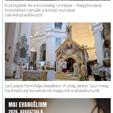
A szolgálat és a közösség ünnepe – Nagykovácsi
közelében tartják a közép-európai
cserkésztalálkozót
Leó pápa homíliája Assisiben: A világ akkor újul meg,
ha Krisztust követve mi magunk is átalakulunk
MAI EVANGÉLIUM
2026. AUGUSZTUS 8.