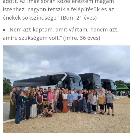
adott. Az imák során közel éreztem magam
Istenhez, nagyon tetszik a felépítésük és az
énekek sokszínűsége.” (Bori, 21 éves)
● „Nem azt kaptam, amit vártam, hanem azt,
amire szükségem volt.” (Imre, 36 éves)