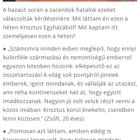
A hazaút során a zarándok fiatalok ezeket
válaszolták kérdéseinkre: Mit láttam én ezen a
héten Krisztus Egyházából? Mit kaptam itt
személyesen ezen a héten?
● „Számomra minden évben meglepő, hogy ennyi
különféle származású és nemzetiségű emberrel
egyazon Istenben hiszünk: elképesztő ez az
összetartozás! A világ sok pontjáról jönnek
emberek, igent mondanak, és vállalják az utazást,
ami néha kontinenseket ível át, hogy együtt
imádkozzanak. Nagyon jó volt velük részt venni a
közös imában: Krisztus körül énekelni, csendben
lenni közösen.” (Zsófi, 20 éves)
● „Pontosan azt láttam, amiben eddig is
bizonyosságom volt, hogy teljesen mindegy,