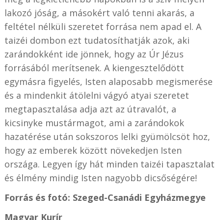
lakozó jóság, a másokért való tenni akarás, a
feltétel nélküli szeretet forrása nem apad el. A
taizéi dombon ezt tudatosíthatják azok, aki
zarándokként ide jönnek, hogy az Úr Jézus
forrásából merítsenek. A kiengesztelődött
egymásra figyelés, Isten alaposabb megismerése
és a mindenkit átölelni vágyó atyai szeretet
megtapasztalása adja azt az útravalót, a
kicsinyke mustármagot, ami a zarándokok
hazatérése után sokszoros lelki gyümölcsöt hoz,
hogy az emberek között növekedjen Isten
országa. Legyen így hát minden taizéi tapasztalat
és élmény mindig Isten nagyobb dicsőségére!
Forrás és fotó:
Szeged-Csanádi Egyházmegye
Magyar Kurír