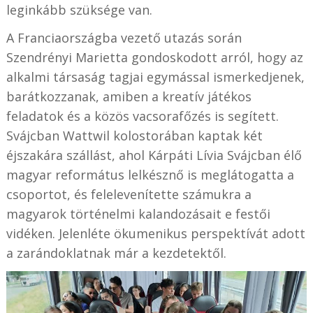
leginkább szüksége van.
A Franciaországba vezető utazás során
Szendrényi Marietta gondoskodott arról, hogy az
alkalmi társaság tagjai egymással ismerkedjenek,
barátkozzanak, amiben a kreatív játékos
feladatok és a közös vacsorafőzés is segített.
Svájcban Wattwil kolostorában kaptak két
éjszakára szállást, ahol Kárpáti Lívia Svájcban élő
magyar református lelkésznő is meglátogatta a
csoportot, és felelevenítette számukra a
magyarok történelmi kalandozásait e festői
vidéken. Jelenléte ökumenikus perspektívát adott
a zarándoklatnak már a kezdetektől.