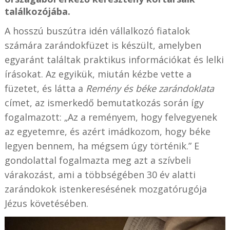
találkozójába.
A hosszú buszútra idén vállalkozó fiatalok
számára zarándokfüzet is készült, amelyben
egyaránt találtak praktikus információkat és lelki
írásokat. Az egyikük, miután kézbe vette a
füzetet, és látta a
Remény és béke zarándoklata
címet, az ismerkedő bemutatkozás során így
fogalmazott: „Az a reményem, hogy felvegyenek
az egyetemre, és azért imádkozom, hogy béke
legyen bennem, ha mégsem úgy történik.” E
gondolattal fogalmazta meg azt a szívbeli
várakozást, ami a többségében 30 év alatti
zarándokok istenkeresésének mozgatórugója
Jézus követésében.