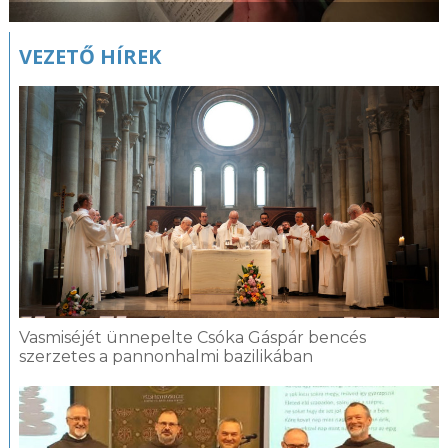
VEZETŐ HÍREK
Vasmiséjét ünnepelte Csóka Gáspár bencés
szerzetes a pannonhalmi bazilikában