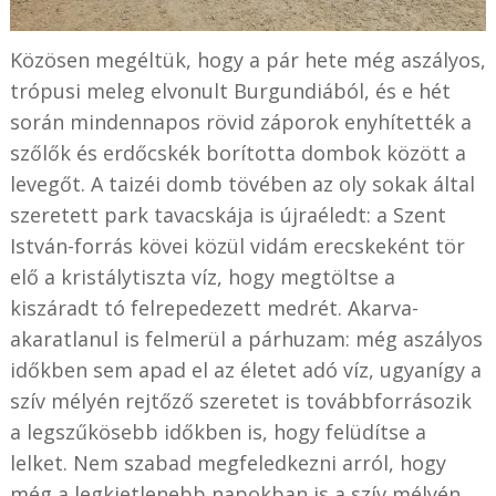
Közösen megéltük, hogy a pár hete még aszályos,
trópusi meleg elvonult Burgundiából, és e hét
során mindennapos rövid záporok enyhítették a
szőlők és erdőcskék borította dombok között a
levegőt. A taizéi domb tövében az oly sokak által
szeretett park tavacskája is újraéledt: a Szent
István-forrás kövei közül vidám erecskeként tör
elő a kristálytiszta víz, hogy megtöltse a
kiszáradt tó felrepedezett medrét. Akarva-
akaratlanul is felmerül a párhuzam: még aszályos
időkben sem apad el az életet adó víz, ugyanígy a
szív mélyén rejtőző szeretet is továbbforrásozik
a legszűkösebb időkben is, hogy felüdítse a
lelket. Nem szabad megfeledkezni arról, hogy
még a legkietlenebb napokban is a szív mélyén