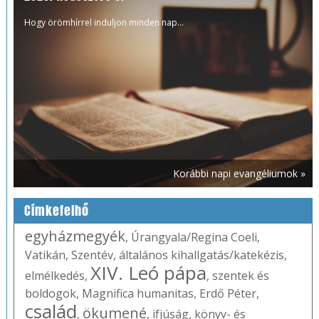
Hogy örömhírrel induljon minden nap...
Korábbi napi evangéliumok »
Címkefelhő
egyházmegyék
,
Úrangyala/Regina Coeli
,
Vatikán
,
Szentév
,
általános kihallgatás/katekézis
,
XIV. Leó pápa
elmélkedés
,
,
szentek és
boldogok
,
Magnifica humanitas
,
Erdő Péter
,
család
ökumené
,
,
ifjúság
,
könyv- és