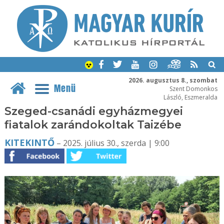
2026. augusztus 8., szombat
Menü
Szent Domonkos
László, Eszmeralda
Szeged-csanádi egyházmegyei
fiatalok zarándokoltak Taizébe
KITEKINTŐ
– 2025. július 30., szerda | 9:00