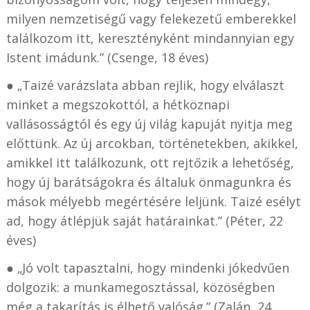
milyen nemzetiségű vagy felekezetű emberekkel
találkozom itt, keresztényként mindannyian egy
Istent imádunk.” (Csenge, 18 éves)
● „Taizé varázslata abban rejlik, hogy elválaszt
minket a megszokottól, a hétköznapi
vallásosságtól és egy új világ kapuját nyitja meg
előttünk. Az új arcokban, történetekben, akikkel,
amikkel itt találkozunk, ott rejtőzik a lehetőség,
hogy új barátságokra és általuk önmagunkra és
mások mélyebb megértésére leljünk. Taizé esélyt
ad, hogy átlépjük saját határainkat.” (Péter, 22
éves)
● „Jó volt tapasztalni, hogy mindenki jókedvűen
dolgozik: a munkamegosztással, közöségben
még a takarítás is élhető valóság.” (Zalán, 24