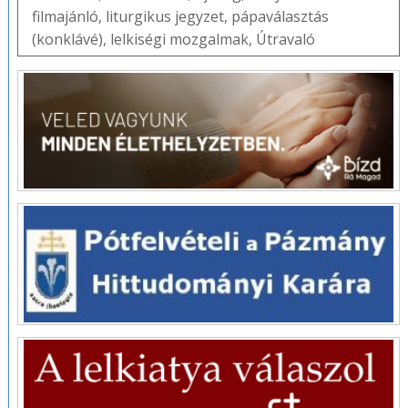
filmajánló
,
liturgikus jegyzet
,
pápaválasztás
(konklávé)
,
lelkiségi mozgalmak
,
Útravaló