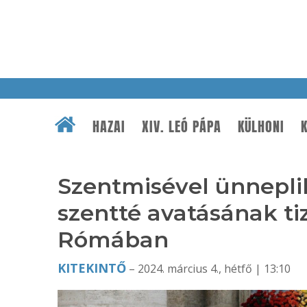
HAZAI
XIV. LEÓ PÁPA
KÜLHONI
K
Szentmisével ünneplik
szentté avatásának ti
Rómában
KITEKINTŐ
– 2024. március 4., hétfő | 13:10