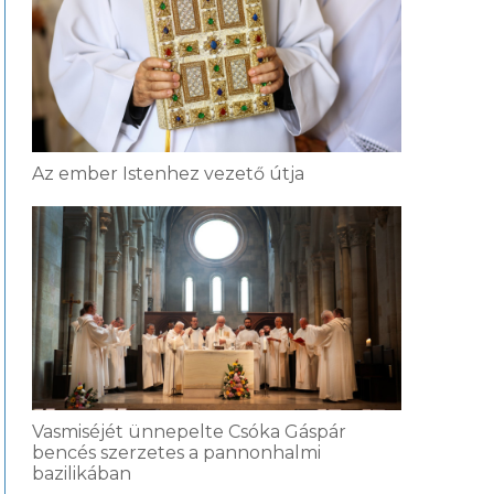
Az ember Istenhez vezető útja
Vasmiséjét ünnepelte Csóka Gáspár
bencés szerzetes a pannonhalmi
bazilikában