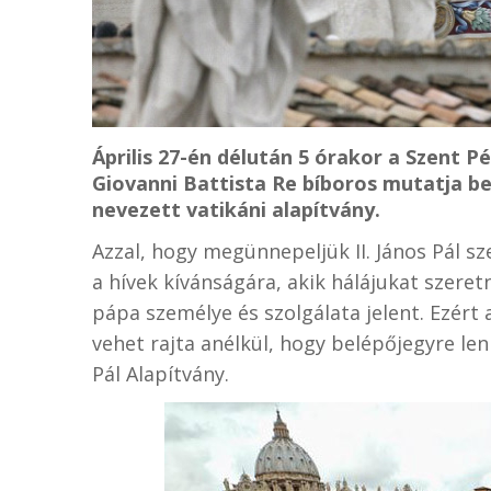
Április 27-én délután 5 órakor a Szent P
Giovanni Battista Re bíboros mutatja be 
nevezett vatikáni alapítvány.
Azzal, hogy megünnepeljük II. János Pál sz
a hívek kívánságára, akik hálájukat szeret
pápa személye és szolgálata jelent. Ezért a
vehet rajta anélkül, hogy belépőjegyre lenn
Pál Alapítvány.