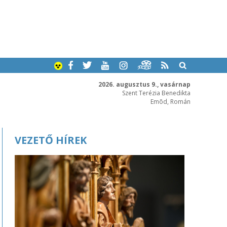
2026. augusztus 9., vasárnap
Szent Terézia Benedikta
Emõd, Román
VEZETŐ HÍREK