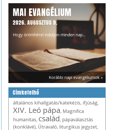
MAI EVANGÉLIUM
2026. AUGUSZTUS 9.
Hogy örömhírrel induljon minden nap...
Korábbi napi evangéliumok »
Címkefelhő
általános kihallgatás/katekézis
,
ifjúság
,
XIV. Leó pápa
,
Magnifica
család
humanitas
,
,
pápaválasztás
(konklávé)
,
Útravaló
,
liturgikus jegyzet
,