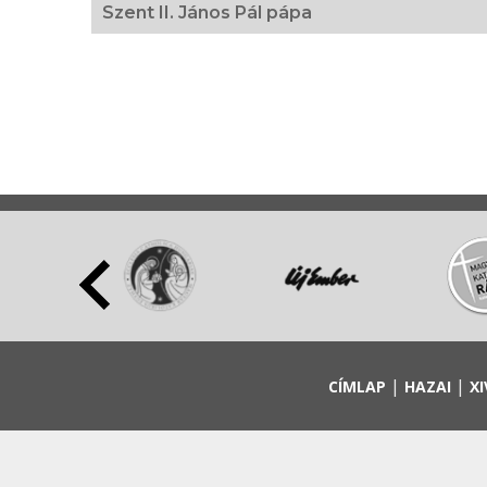
Szent II. János Pál pápa
|
|
CÍMLAP
HAZAI
XI