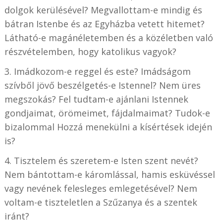
dolgok kerülésével? Megvallottam-e mindig és
bátran Istenbe és az Egyházba vetett hitemet?
Látható-e magánéletemben és a közéletben való
részvételemben, hogy katolikus vagyok?
3. Imádkozom-e reggel és este? Imádságom
szívből jövő beszélgetés-e Istennel? Nem üres
megszokás? Fel tudtam-e ajánlani Istennek
gondjaimat, örömeimet, fájdalmaimat? Tudok-e
bizalommal Hozzá menekülni a kísértések idején
is?
4. Tisztelem és szeretem-e Isten szent nevét?
Nem bántottam-e káromlással, hamis esküvéssel
vagy nevének felesleges emlegetésével? Nem
voltam-e tiszteletlen a Szűzanya és a szentek
iránt?