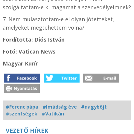
szolgáltattam-e ki magamat a szenvedélyeimnek?
7. Nem mulasztottam-e el olyan jótetteket,
amelyeket megtehettem volna?
Fordította: Diós István
Fotó: Vatican News
Magyar Kurír
#Ferenc pápa
#Imádság éve
#nagyböjt
#szentségek
#Vatikán
Kapcsolódó
VEZETŐ HÍREK