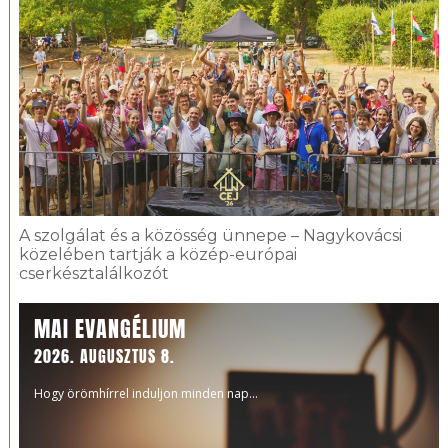
A szolgálat és a közösség ünnepe – Nagykovácsi
közelében tartják a közép-európai
cserkésztalálkozót
MAI EVANGÉLIUM
2026. AUGUSZTUS 8.
Hogy örömhírrel induljon minden nap...