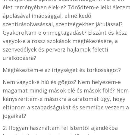
élet reményében élek-e? Törődtem-e lelki életem
ápolásával imádsággal, elmélkedő
szentírásolvasással, szentségekhez járulással?
Gyakoroltam-e önmegtagadást? Elszánt és kész
vagyok-e a rossz szokások megfékezésére, a
szenvedélyek és perverz hajlamok feletti
uralkodásra?
Megfékeztem-e az irigységet és torkosságot?
Nem vagyok-e hiú és gőgös? Nem helyezem-e
magamat mindig mások elé és mások fölé? Nem
kényszerítem-e másokra akaratomat úgy, hogy
eltiprom a szabadságukat és semmibe veszem a
jogaikat?
2. Hogyan használtam fel Istentől ajándékba