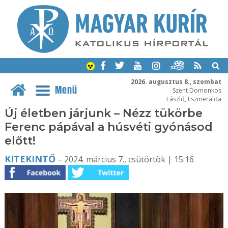
2026. augusztus 8., szombat
Menü
Szent Domonkos
László, Eszmeralda
Új életben járjunk – Nézz tükörbe
Ferenc pápával a húsvéti gyónásod
előtt!
KITEKINTŐ
– 2024. március 7., csütörtök | 15:16