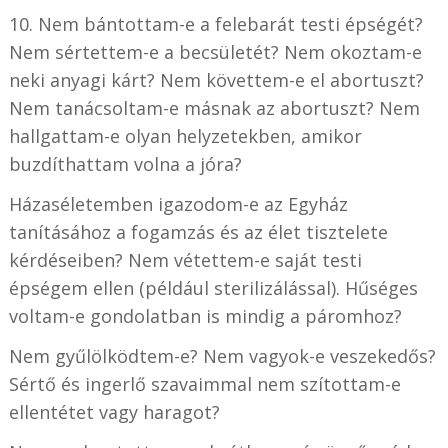
10. Nem bántottam-e a felebarát testi épségét?
Nem sértettem-e a becsületét? Nem okoztam-e
neki anyagi kárt? Nem követtem-e el abortuszt?
Nem tanácsoltam-e másnak az abortuszt? Nem
hallgattam-e olyan helyzetekben, amikor
buzdíthattam volna a jóra?
Házaséletemben igazodom-e az Egyház
tanításához a fogamzás és az élet tisztelete
kérdéseiben? Nem vétettem-e saját testi
épségem ellen (például sterilizálással). Hűséges
voltam-e gondolatban is mindig a páromhoz?
Nem gyűlölködtem-e? Nem vagyok-e veszekedős?
Sértő és ingerlő szavaimmal nem szítottam-e
ellentétet vagy haragot?