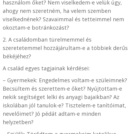
használom őket? Nem viselkedem-e velük úgy,
ahogy nem szeretném, ha velem szemben
viselkednének? Szavaimmal és tetteimmel nem
okoztam-e botránkozást?
2. A családomban türelmemmel és
szeretetemmel hozzájárultam-e a többiek derűs
békéjéhez?
A család egyes tagjainak kérdései:
– Gyermekek: Engedelmes voltam-e szüleimnek?
Becsültem és szerettem-e őket? Nyújtottam-e
nekik segítséget lelki és anyagi bajaikban? Az
iskolában jól tanulok-e? Tisztelem-e tanítóimat,
nevelőimet? Jó pédát adtam-e minden
helyzetben?