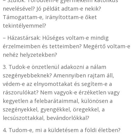
– Szülők: Törődtem-e gyermekeim katolikus
nevelésével? Jó példát adtam-e nekik?
Támogattam-e, irányítottam-e őket
tekintélyemmel?
– Házastársak: Hűséges voltam-e mindig
érzelmeimben és tetteimben? Megértő voltam-e
nehéz helyzetekben?
3. Tudok-e önzetlenül adakozni a nálam
szegényebbeknek? Amennyiben rajtam áll,
védem-e az elnyomottakat és segítem-e a
rászorulókat? Nem vagyok-e érzéketlen vagy
kegyetlen a felebarátaimmal, különösen a
szegényekkel, gyengékkel, öregekkel, a
lecsúszottakkal, bevándorlókkal?
4. Tudom-e, mi a küldetésem a földi életben?