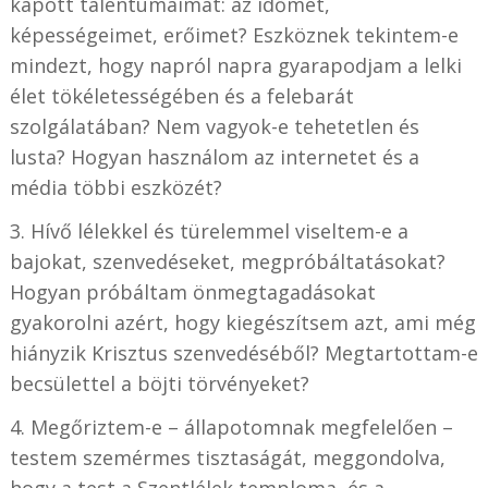
kapott talentumaimat: az időmet,
képességeimet, erőimet? Eszköznek tekintem-e
mindezt, hogy napról napra gyarapodjam a lelki
élet tökéletességében és a felebarát
szolgálatában? Nem vagyok-e tehetetlen és
lusta? Hogyan használom az internetet és a
média többi eszközét?
3. Hívő lélekkel és türelemmel viseltem-e a
bajokat, szenvedéseket, megpróbáltatásokat?
Hogyan próbáltam önmegtagadásokat
gyakorolni azért, hogy kiegészítsem azt, ami még
hiányzik Krisztus szenvedéséből? Megtartottam-e
becsülettel a böjti törvényeket?
4. Megőriztem-e – állapotomnak megfelelően –
testem szemérmes tisztaságát, meggondolva,