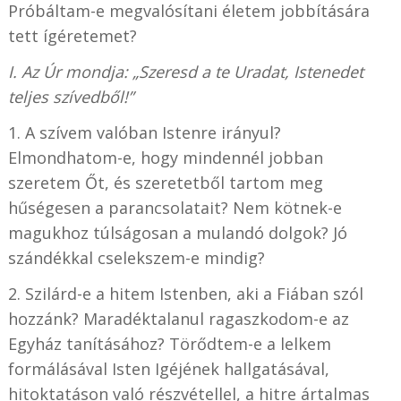
Próbáltam-e megvalósítani életem jobbítására
tett ígéretemet?
I. Az Úr mondja: „Szeresd a te Uradat, Istenedet
teljes szívedből!”
1. A szívem valóban Istenre irányul?
Elmondhatom-e, hogy mindennél jobban
szeretem Őt, és szeretetből tartom meg
hűségesen a parancsolatait? Nem kötnek-e
magukhoz túlságosan a mulandó dolgok? Jó
szándékkal cselekszem-e mindig?
2. Szilárd-e a hitem Istenben, aki a Fiában szól
hozzánk? Maradéktalanul ragaszkodom-e az
Egyház tanításához? Törődtem-e a lelkem
formálásával Isten Igéjének hallgatásával,
hitoktatáson való részvétellel, a hitre ártalmas