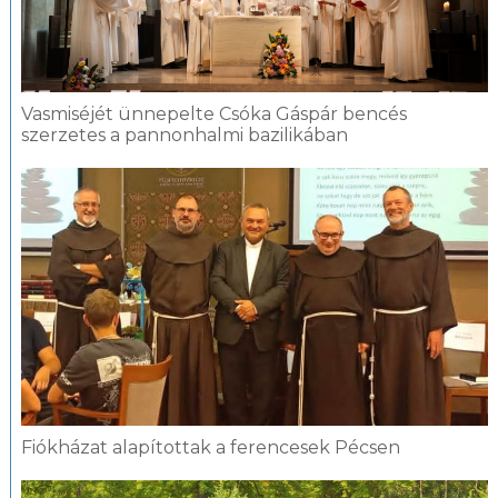
Vasmiséjét ünnepelte Csóka Gáspár bencés
szerzetes a pannonhalmi bazilikában
Fiókházat alapítottak a ferencesek Pécsen