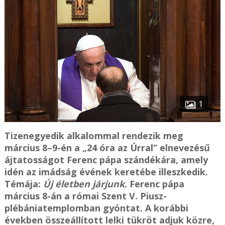
1
Tizenegyedik alkalommal rendezik meg
március 8–9-én a „24 óra az Úrral” elnevezésű
ájtatosságot Ferenc pápa szándékára, amely
idén az imádság évének keretébe illeszkedik.
Témája:
Új életben járjunk
. Ferenc pápa
március 8-án a római Szent V. Piusz-
plébániatemplomban gyóntat. A korábbi
években összeállított lelki tükröt adjuk közre,