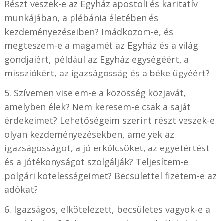
Részt veszek-e az Egyház apostoli és karitatív
munkájában, a plébánia életében és
kezdeményezéseiben? Imádkozom-e, és
megteszem-e a magamét az Egyház és a világ
gondjaiért, például az Egyház egységéért, a
missziókért, az igazságosság és a béke ügyéért?
5. Szívemen viselem-e a közösség közjavát,
amelyben élek? Nem keresem-e csak a saját
érdekeimet? Lehetőségeim szerint részt veszek-e
olyan kezdeményezésekben, amelyek az
igazságosságot, a jó erkölcsöket, az egyetértést
és a jótékonyságot szolgálják? Teljesítem-e
polgári kötelességeimet? Becsülettel fizetem-e az
adókat?
6. Igazságos, elkötelezett, becsületes vagyok-e a