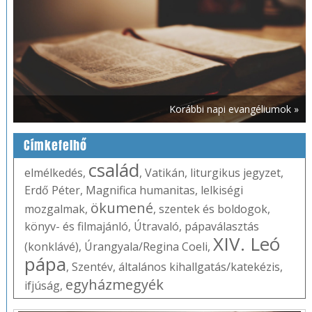
Korábbi napi evangéliumok »
Címkefelhő
család
elmélkedés
,
,
Vatikán
,
liturgikus jegyzet
,
Erdő Péter
,
Magnifica humanitas
,
lelkiségi
ökumené
mozgalmak
,
,
szentek és boldogok
,
könyv- és filmajánló
,
Útravaló
,
pápaválasztás
XIV. Leó
(konklávé)
,
Úrangyala/Regina Coeli
,
pápa
,
Szentév
,
általános kihallgatás/katekézis
,
egyházmegyék
ifjúság
,