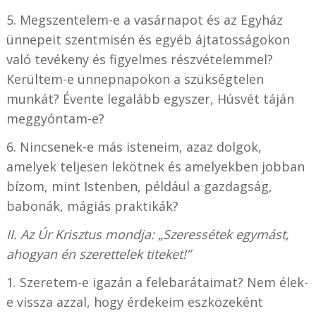
5. Megszentelem-e a vasárnapot és az Egyház
ünnepeit szentmisén és egyéb ájtatosságokon
való tevékeny és figyelmes részvételemmel?
Kerültem-e ünnepnapokon a szükségtelen
munkát? Évente legalább egyszer, Húsvét táján
meggyóntam-e?
6. Nincsenek-e más isteneim, azaz dolgok,
amelyek teljesen lekötnek és amelyekben jobban
bízom, mint Istenben, például a gazdagság,
babonák, mágiás praktikák?
II. Az Úr Krisztus mondja: „Szeressétek egymást,
ahogyan én szerettelek titeket!”
1. Szeretem-e igazán a felebarátaimat? Nem élek-
e vissza azzal, hogy érdekeim eszközeként