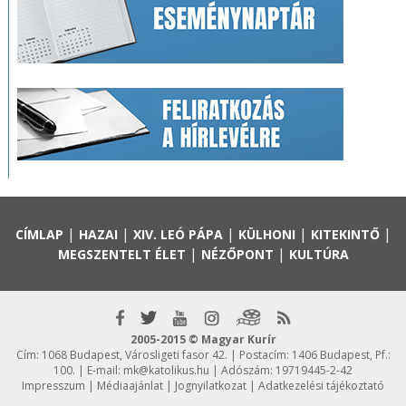
|
|
|
|
|
CÍMLAP
HAZAI
XIV. LEÓ PÁPA
KÜLHONI
KITEKINTŐ
|
|
MEGSZENTELT ÉLET
NÉZŐPONT
KULTÚRA
2005-2015 © Magyar Kurír
Cím: 1068 Budapest, Városligeti fasor 42. | Postacím: 1406 Budapest, Pf.:
100. | E-mail:
mk@katolikus.hu
| Adószám: 19719445-2-42
Impresszum
|
Médiaajánlat
|
Jognyilatkozat
|
Adatkezelési tájékoztató