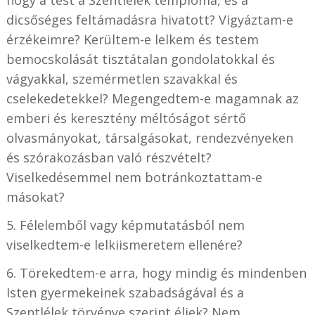
hogy a test a Szentlélek temploma, és a
dicsőséges feltámadásra hivatott? Vigyáztam-e
érzékeimre? Kerültem-e lelkem és testem
bemocskolását tisztátalan gondolatokkal és
vágyakkal, szemérmetlen szavakkal és
cselekedetekkel? Megengedtem-e magamnak az
emberi és keresztény méltóságot sértő
olvasmányokat, társalgásokat, rendezvényeken
és szórakozásban való részvételt?
Viselkedésemmel nem botránkoztattam-e
másokat?
5. Félelemből vagy képmutatásból nem
viselkedtem-e lelkiismeretem ellenére?
6. Törekedtem-e arra, hogy mindig és mindenben
Isten gyermekeinek szabadságával és a
Szentlélek törvénye szerint éljek? Nem