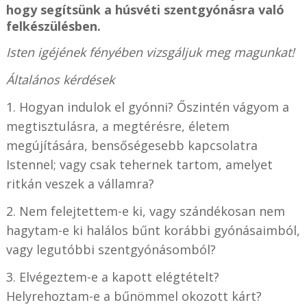
hogy segítsünk a húsvéti szentgyónásra való
felkészülésben.
Isten igéjének fényében vizsgáljuk meg magunkat!
Általános kérdések
1. Hogyan indulok el gyónni? Őszintén vágyom a
megtisztulásra, a megtérésre, életem
megújítására, bensőségesebb kapcsolatra
Istennel; vagy csak tehernek tartom, amelyet
ritkán veszek a vállamra?
2. Nem felejtettem-e ki, vagy szándékosan nem
hagytam-e ki halálos bűnt korábbi gyónásaimból,
vagy legutóbbi szentgyónásomból?
3. Elvégeztem-e a kapott elégtételt?
Helyrehoztam-e a bűnömmel okozott kárt?