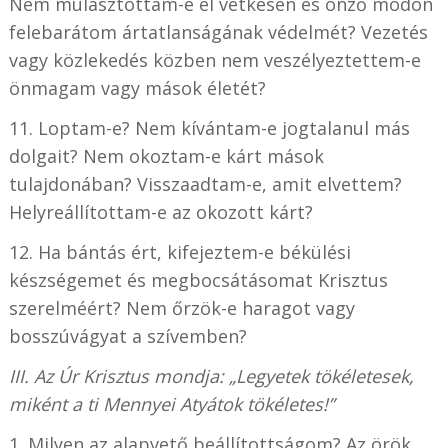
Nem mulasztottam-e el vétkesen és önző módon
felebarátom ártatlanságának védelmét? Vezetés
vagy közlekedés közben nem veszélyeztettem-e
önmagam vagy mások életét?
11. Loptam-e? Nem kívántam-e jogtalanul más
dolgait? Nem okoztam-e kárt mások
tulajdonában? Visszaadtam-e, amit elvettem?
Helyreállítottam-e az okozott kárt?
12. Ha bántás ért, kifejeztem-e békülési
készségemet és megbocsátásomat Krisztus
szerelméért? Nem őrzök-e haragot vagy
bosszúvágyat a szívemben?
III. Az Úr Krisztus mondja: „Legyetek tökéletesek,
miként a ti Mennyei Atyátok tökéletes!”
1. Milyen az alapvető beállítottságom? Az örök