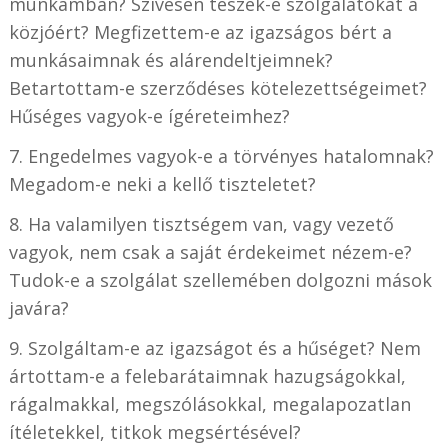
munkámban? Szívesen teszek-e szolgálatokat a
közjóért? Megfizettem-e az igazságos bért a
munkásaimnak és alárendeltjeimnek?
Betartottam-e szerződéses kötelezettségeimet?
Hűséges vagyok-e ígéreteimhez?
7. Engedelmes vagyok-e a törvényes hatalomnak?
Megadom-e neki a kellő tiszteletet?
8. Ha valamilyen tisztségem van, vagy vezető
vagyok, nem csak a saját érdekeimet nézem-e?
Tudok-e a szolgálat szellemében dolgozni mások
javára?
9. Szolgáltam-e az igazságot és a hűséget? Nem
ártottam-e a felebarátaimnak hazugságokkal,
rágalmakkal, megszólásokkal, megalapozatlan
ítéletekkel, titkok megsértésével?