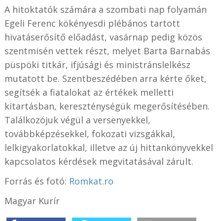
A hitoktatók számára a szombati nap folyamán
Egeli Ferenc kökényesdi plébános tartott
hivatáserősítő előadást, vasárnap pedig közös
szentmisén vettek részt, melyet Barta Barnabás
püspöki titkár, ifjúsági és ministránslelkész
mutatott be. Szentbeszédében arra kérte őket,
segítsék a fiatalokat az értékek melletti
kitartásban, kereszténységük megerősítésében.
Találkozójuk végül a versenyekkel,
továbbképzésekkel, fokozati vizsgákkal,
lelkigyakorlatokkal, illetve az új hittankönyvekkel
kapcsolatos kérdések megvitatásával zárult.
Forrás és fotó:
Romkat.ro
Magyar Kurír