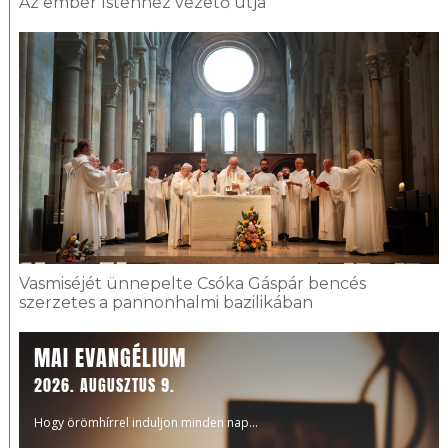
Az ember Istenhez vezető útja
Vasmiséjét ünnepelte Csóka Gáspár bencés
szerzetes a pannonhalmi bazilikában
MAI EVANGÉLIUM
2026. AUGUSZTUS 9.
Hogy örömhírrel induljon minden nap...