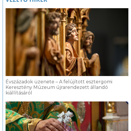
Évszázadok üzenete – A felújított esztergomi
Keresztény Múzeum újrarendezett állandó
kiállításáról