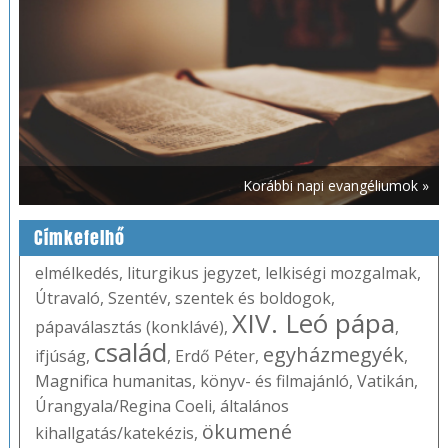
Korábbi napi evangéliumok »
Címkefelhő
elmélkedés
,
liturgikus jegyzet
,
lelkiségi mozgalmak
,
Útravaló
,
Szentév
,
szentek és boldogok
,
XIV. Leó pápa
pápaválasztás (konklávé)
,
,
család
egyházmegyék
ifjúság
,
,
Erdő Péter
,
,
Magnifica humanitas
,
könyv- és filmajánló
,
Vatikán
,
Úrangyala/Regina Coeli
,
általános
ökumené
kihallgatás/katekézis
,