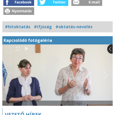
#hitoktatás
#ifjúság
#oktatás-nevelés
Kapcsolódó fotógaléria
VEZETŐ HÍREK