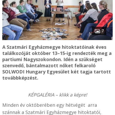
7
A Szatmári Egyházmegye hitoktatóinak éves
találkozóját október 13–15-ig rendezték meg a
partiumi Nagyszokondon. Idén a szükséget
szenvedő, bántalmazott nőket felkaroló
SOLWODI Hungary Egyesület két tagja tartott
továbbképzést.
KÉPGALÉRIA – klikk a képre!
Minden év októberében egy hétvégét arra
szánnak a Szatmári Egyházmegye hitoktatói,