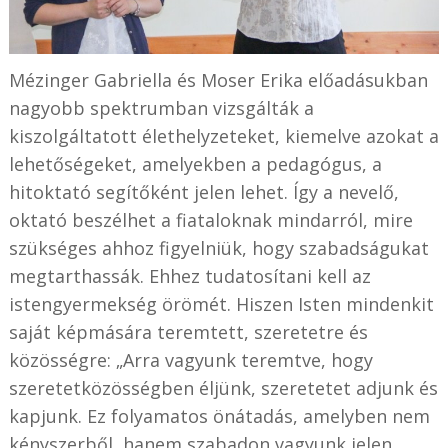
Mézinger Gabriella és Moser Erika előadásukban
nagyobb spektrumban vizsgálták a
kiszolgáltatott élethelyzeteket, kiemelve azokat a
lehetőségeket, amelyekben a pedagógus, a
hitoktató segítőként jelen lehet. Így a nevelő,
oktató beszélhet a fiataloknak mindarról, mire
szükséges ahhoz
figyelniük, hogy szabadságukat
megtarthassák. Ehhez tudatosítani kell az
istengyermekség örömét. Hiszen Isten mindenkit
saját képmására teremtett, szeretetre és
közösségre: „Arra vagyunk teremtve, hogy
szeretetközösségben éljünk, szeretetet adjunk és
kapjunk. Ez folyamatos önátadás, amelyben nem
kényszerből, hanem szabadon vagyunk jelen.