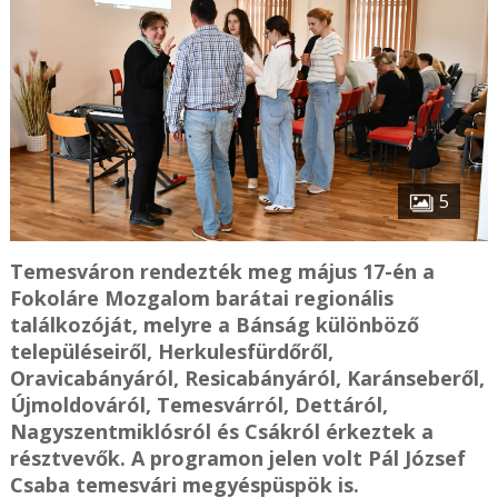
5
Temesváron rendezték meg május 17-én a
Fokoláre Mozgalom barátai regionális
találkozóját, melyre a Bánság különböző
településeiről, Herkulesfürdőről,
Oravicabányáról, Resicabányáról, Karánseberől,
Újmoldováról, Temesvárról, Dettáról,
Nagyszentmiklósról és Csákról érkeztek a
résztvevők. A programon jelen volt Pál József
Csaba temesvári megyéspüspök is.