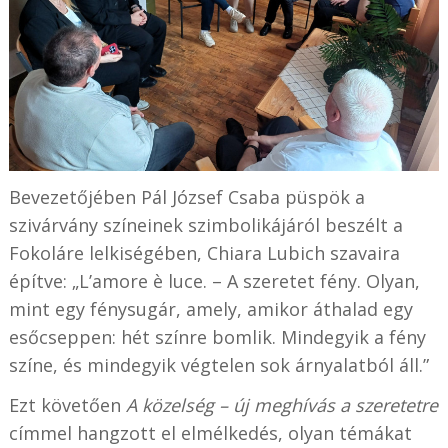
Bevezetőjében Pál József Csaba püspök a
szivárvány színeinek szimbolikájáról beszélt a
Fokoláre lelkiségében, Chiara Lubich szavaira
építve: „L’amore è luce. – A szeretet fény. Olyan,
mint egy fénysugár, amely, amikor áthalad egy
esőcseppen: hét színre bomlik. Mindegyik a fény
színe, és mindegyik végtelen sok árnyalatból áll.”
Ezt követően
A közelség – új meghívás a szeretetre
címmel hangzott el elmélkedés, olyan témákat