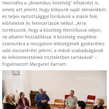
Használta a „dinamikus közelség” kifejezést is,
amely azt jelenti, hogy kilépünk saját sémáinkból,
és teljes nyitottsággal fordulunk a másik felé,
előítéletek és fenntartások nélkül. „Arra
törekszünk, hogy a közelség életstílussá váljon,
ne alkalmi hozzáállássá. A közelség megélése
számunkra a mozgalom lelkiségének gyökeréhez
való visszatérést jelenti, a másik szabadságának
és lelkiismeretének tiszteletben tartásával” –
fogalmazott Margaret Karram.