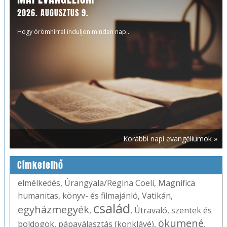
2026. AUGUSZTUS 9.
Hogy örömhírrel induljon minden nap...
Korábbi napi evangéliumok »
Címkefelhő
elmélkedés
,
Úrangyala/Regina Coeli
,
Magnifica
humanitas
,
könyv- és filmajánló
,
Vatikán
,
család
egyházmegyék
,
,
Útravaló
,
szentek és
ökumené
boldogok
,
pápaválasztás (konklávé)
,
,