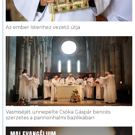
Az ember Istenhez vezető útja
Vasmiséjét ünnepelte Csóka Gáspár bencés
szerzetes a pannonhalmi bazilikában
MAI EVANGÉLIUM