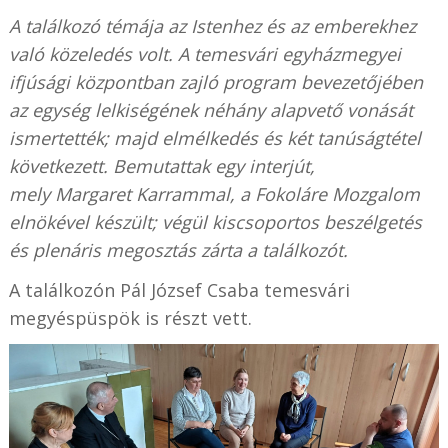
A találkozó témája az Istenhez és az emberekhez
való közeledés volt. A temesvári egyházmegyei
ifjúsági központban zajló program bevezetőjében
az egység lelkiségének néhány alapvető vonását
ismertették; majd elmélkedés és két tanúságtétel
következett. Bemutattak egy interjút,
mely Margaret Karrammal, a Fokoláre Mozgalom
elnökével készült; végül kiscsoportos beszélgetés
és plenáris megosztás zárta a találkozót.
A találkozón Pál József Csaba temesvári
megyéspüspök is részt vett.