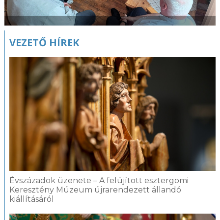
VEZETŐ HÍREK
Évszázadok üzenete – A felújított esztergomi
Keresztény Múzeum újrarendezett állandó
kiállításáról