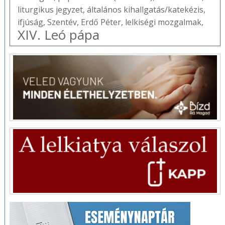
liturgikus jegyzet
,
általános kihallgatás/katekézis
,
ifjúság
,
Szentév
,
Erdő Péter
,
lelkiségi mozgalmak
,
XIV. Leó pápa