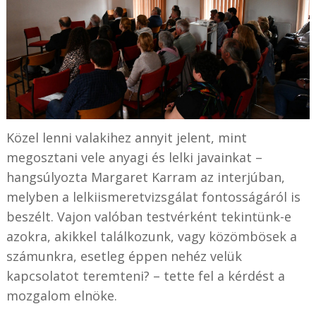
Közel lenni valakihez annyit jelent, mint
megosztani vele anyagi és lelki javainkat –
hangsúlyozta Margaret Karram az interjúban,
melyben a lelkiismeretvizsgálat fontosságáról is
beszélt. Vajon valóban testvérként tekintünk-e
azokra, akikkel találkozunk, vagy közömbösek a
számunkra, esetleg éppen nehéz velük
kapcsolatot teremteni? – tette fel a kérdést a
mozgalom elnöke.