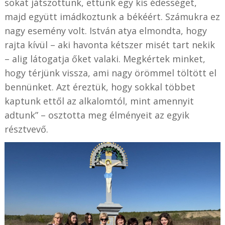
sokat játszottunk, ettünk egy kis édességet,
majd együtt imádkoztunk a békéért. Számukra ez
nagy esemény volt. István atya elmondta, hogy
rajta kívül – aki havonta kétszer misét tart nekik
– alig látogatja őket valaki. Megkértek minket,
hogy térjünk vissza, ami nagy örömmel töltött el
bennünket. Azt éreztük, hogy sokkal többet
kaptunk ettől az alkalomtól, mint amennyit
adtunk” – osztotta meg élményeit az egyik
résztvevő.