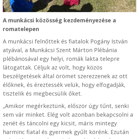
A munkácsi közösség kezdeményezése a
romatelepen
A munkácsi felnőttek és fiatalok Pogány István
atyával, a Munkácsi Szent Márton Plébánia
plébánosával egy helyi, romák lakta telepre
látogattak. Céljuk az volt, hogy közös
beszélgetések által örömet szerezzenek az ott
élőknek, és éreztessék velük, hogy elfogadják,
tisztelik és megbecsülik őket.
„Amikor megérkeztünk, először úgy tűnt, senki
sem vár minket. Elég volt azonban bekapcsolni a
zenét és táncolni egy kicsit, máris mintegy
harminc fiatal és gyermek gyűlt körénk. Ezután