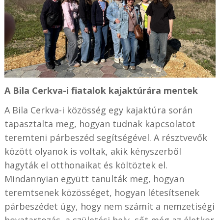
A Bila Cerkva-i fiatalok kajaktúrára mentek
A Bila Cerkva-i közösség egy kajaktúra során
tapasztalta meg, hogyan tudnak kapcsolatot
teremteni párbeszéd segítségével. A résztvevők
között olyanok is voltak, akik kényszerből
hagyták el otthonaikat és költöztek el.
Mindannyian együtt tanulták meg, hogyan
teremtsenek közösséget, hogyan létesítsenek
párbeszédet úgy, hogy nem számít a nemzetiségi
hovatartozás, a születési hely, sőt még az életkor