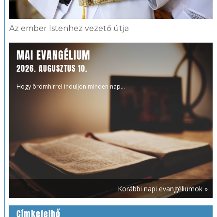
Az ember Istenhez vezető útja
MAI EVANGÉLIUM
2026. AUGUSZTUS 10.
Hogy örömhírrel induljon minden nap...
Korábbi napi evangéliumok »
Címkefelhő