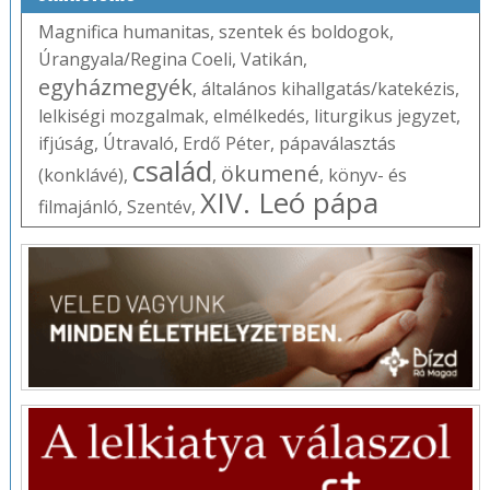
Magnifica humanitas
,
szentek és boldogok
,
Úrangyala/Regina Coeli
,
Vatikán
,
egyházmegyék
,
általános kihallgatás/katekézis
,
lelkiségi mozgalmak
,
elmélkedés
,
liturgikus jegyzet
,
ifjúság
,
Útravaló
,
Erdő Péter
,
pápaválasztás
család
ökumené
(konklávé)
,
,
,
könyv- és
XIV. Leó pápa
filmajánló
,
Szentév
,