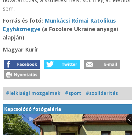
sem.
Forrás és fotó:
Munkácsi Római Katolikus
Egyházmegye
(a Focolare Ukraine anyagai
alapján)
Magyar Kurír
#lelkiségi mozgalmak
#sport
#szolidaritás
Kapcsolódó fotógaléria