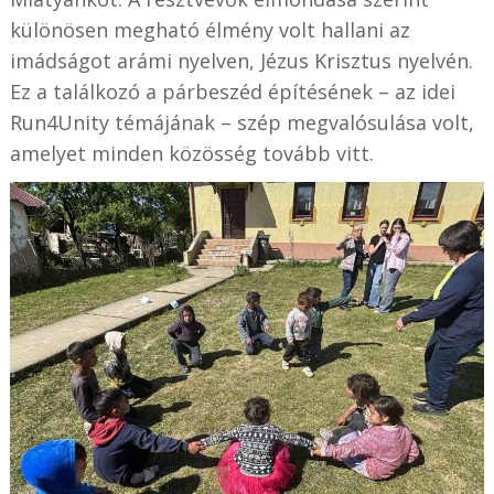
különösen megható élmény volt hallani az
imádságot arámi nyelven, Jézus Krisztus nyelvén.
Ez a találkozó a párbeszéd építésének – az idei
Run4Unity témájának – szép megvalósulása volt,
amelyet minden közösség tovább vitt.