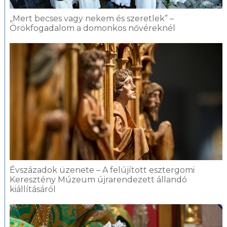
„Mert becses vagy nekem és szeretlek” –
Örökfogadalom a domonkos nővéreknél
Évszázadok üzenete – A felújított esztergomi
Keresztény Múzeum újrarendezett állandó
kiállításáról