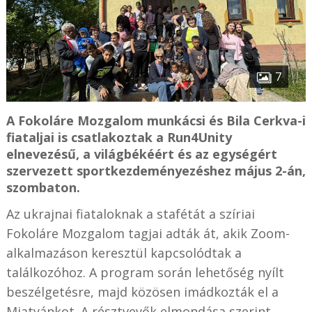
7
A Fokoláre Mozgalom munkácsi és Bila Cerkva-i
fiataljai is csatlakoztak a Run4Unity
elnevezésű, a világbékéért és az egységért
szervezett sportkezdeményezéshez május 2-án,
szombaton.
Az ukrajnai fiataloknak a stafétát a szíriai
Fokoláre Mozgalom tagjai adták át, akik Zoom-
alkalmazáson keresztül kapcsolódtak a
találkozóhoz. A program során lehetőség nyílt
beszélgetésre, majd közösen imádkozták el a
Miatyánkot. A résztvevők elmondása szerint