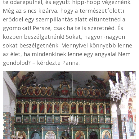
te odarepülnél, és együtt hipp-hopp végeznénk.
Még az sincs kizárva, hogy a természetfölötti
erőddel egy szempillantás alatt eltüntetnéd a
gyomokat! Persze, csak ha te is szeretnéd. És
közben beszélgetnénk! Sokat, nagyon-nagyon
sokat beszélgetnénk. Mennyivel könnyebb lenne
az élet, ha mindenkinek lenne egy angyala! Nem
gondolod? – kérdezte Panna.