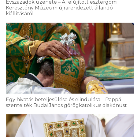
Évszázadok üzenete – A felújított esztergomi
Keresztény Múzeum újrarendezett állandó
kiállításáról
Egy hivatás beteljesülése és elindulása – Pappá
szentelték Budai János görögkatolikus diakónust