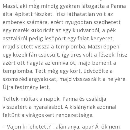
Mazsi, aki még mindig gyakran látogatta a Panna
által épített fészket. Írisz láthatatlan volt az
emberek számára, ezért nyugodtan szedhetett
egy marék kukoricát az egyik udvarból, a pék
asztaláról pedig lesöpört egy falat kenyeret,
majd sietett vissza a templomba. Mazsi éppen
egy közeli fán csücsült, így üres volt a fészek. Írisz
azért ott hagyta az ennivalót, majd bement a
templomba. Tett még egy kört, üdvözölte a
szomszéd angyalokat, majd visszaszállt a helyére.
Újra festmény lett.
Teltek-múltak a napok, Panna és családja
visszatért a nyaralásból. A kislánynak azonnal
feltűnt a virágoskert rendezettsége.
– Vajon ki lehetett? Talán anya, apa? Á, ők nem