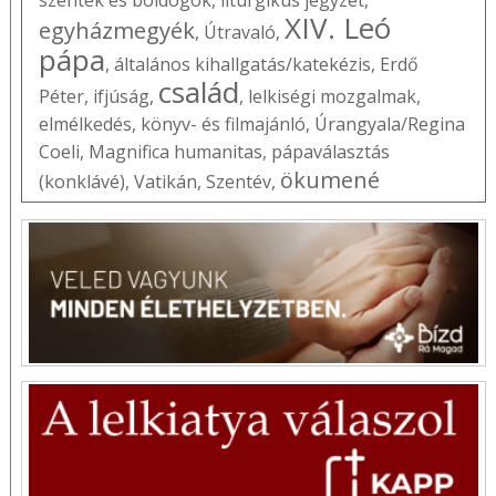
XIV. Leó
egyházmegyék
,
Útravaló
,
pápa
,
általános kihallgatás/katekézis
,
Erdő
család
Péter
,
ifjúság
,
,
lelkiségi mozgalmak
,
elmélkedés
,
könyv- és filmajánló
,
Úrangyala/Regina
Coeli
,
Magnifica humanitas
,
pápaválasztás
ökumené
(konklávé)
,
Vatikán
,
Szentév
,