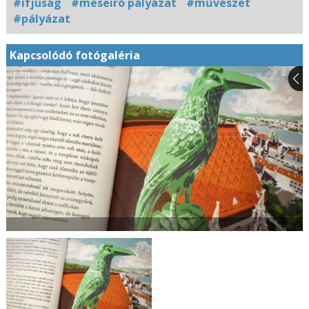
#ifjúság
#meseíró pályázat
#művészet
#pályázat
Kapcsolódó fotógaléria