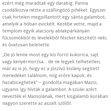
ezért még maradtak egy darabig. Panna
csodálkozva nézte a szállingózó pihéket. Egyszer
csak hirtelen megpillantott egy sánta galambot,
amelyik a hóban evickélt. Kezébe vette, majd a
templom egyik alacsony ablakpárkányán
fűcsomókból és levelekből fészket készített neki,
és óvatosan beletette.
„De jó lenne most egy kis forró kukorica, sajt
vagy kenyérmorzsa… de ne legyek telhetetlen,
már az is jó, hogy ez a jószívű kislány segített
menedéket találnom, míg erőre kapok, és
hazabiceghetek” – gondolta magában Mazsi,
ugyanis így hívták a galambot. A szülei azért
nevezték el Mazsolának, mert kisgalamb korában
nagyon szerette az aszalt szőlőt.