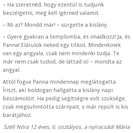
– Ha szeretnéd, hogy ezentúl is tudjunk
beszélgetni, meg kell ígérned valamit.
– Mi az? Mondd már! – sürgette a kislány.
– Gyere gyakran a templomba, és imádkozz! Ja, és
Panna! Elárulok neked egy titkot. Mindenkinek
van egy angyala, csak nem mindenki tudja. Te
már nem csak tudod, de láttad is! – mondta az
angyal.
Attól fogva Panna mindennap meglátogatta
Íriszt, aki boldogan hallgatta a kislány napi
beszámolóit. Ha pedig segítségre volt szüksége,
csak megsuhintotta szárnyait, s már repült is kis
barátjához.
Széll Nóra 12 éves, 6. osztályos, a nyíracsádi Mária