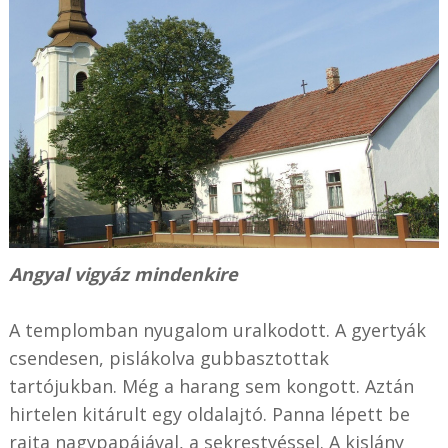
Angyal vigyáz mindenkire
A templomban nyugalom uralkodott. A gyertyák
csendesen, pislákolva gubbasztottak
tartójukban. Még a harang sem kongott. Aztán
hirtelen kitárult egy oldalajtó. Panna lépett be
rajta nagypapájával, a sekrestyéssel. A kislány