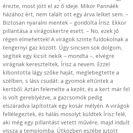
érezte, most jött el az ő ideje. Mikor Pannáék
házához ért, nem talált ott egy árva lelket sem. –
Biztosan nyaralni mentek – gondolta Írisz. Ekkor
pillantása a virágoskertre esett. – No, ezek jó
régen elmehettek! A virágok szinte fuldokolnak a
tengernyi gaz között. Úgy sincsen sok dolgom,
segítek egy kicsit nekik – mondta –, elvégre
virágnak kereszteltek, Írisz a nevem. Ezzel
kibontotta lágy szőke haját, meglebegtette a
szélben, s láss csudát: a gyomok eltűntek a
kertből. Aztán felemelte a kezét, és a kert már fel
is volt gereblyézve, a gazcsomók pedig
elszáradva lapítottak egy kosár mélyén. A virágok
fellélegeztek, és hálás mosolyt küldtek Írisz felé,
aki még egy pillantást vetett művére, majd indult
vissza a templomba. Útközben eszébe jutott