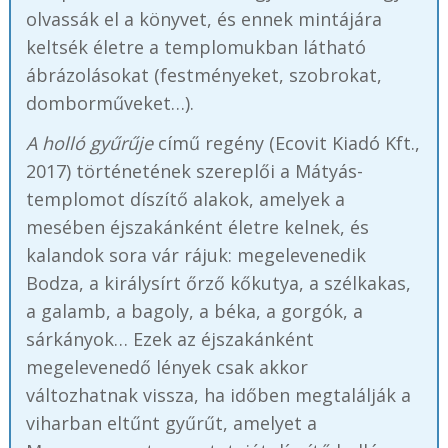
olvassák el a könyvet, és ennek mintájára
keltsék életre a templomukban látható
ábrázolásokat (festményeket, szobrokat,
domborműveket…).
A holló gyűrűje
című regény (Ecovit Kiadó Kft.,
2017) történetének szereplői a Mátyás-
templomot díszítő alakok, amelyek a
mesében éjszakánként életre kelnek, és
kalandok sora vár rájuk: megelevenedik
Bodza, a királysírt őrző kőkutya, a szélkakas,
a galamb, a bagoly, a béka, a gorgók, a
sárkányok… Ezek az éjszakánként
megelevenedő lények csak akkor
változhatnak vissza, ha időben megtalálják a
viharban eltűnt gyűrűt, amelyet a