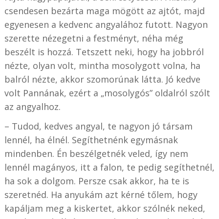
csendesen bezárta maga mögött az ajtót, majd
egyenesen a kedvenc angyalához futott. Nagyon
szerette nézegetni a festményt, néha még
beszélt is hozzá. Tetszett neki, hogy ha jobbról
nézte, olyan volt, mintha mosolygott volna, ha
balról nézte, akkor szomorúnak látta. Jó kedve
volt Pannának, ezért a „mosolygós” oldalról szólt
az angyalhoz.
– Tudod, kedves angyal, te nagyon jó társam
lennél, ha élnél. Segíthetnénk egymásnak
mindenben. Én beszélgetnék veled, így nem
lennél magányos, itt a falon, te pedig segíthetnél,
ha sok a dolgom. Persze csak akkor, ha te is
szeretnéd. Ha anyukám azt kérné tőlem, hogy
kapáljam meg a kiskertet, akkor szólnék neked,