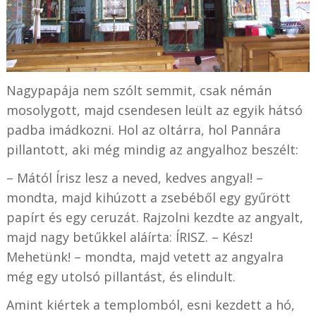
Nagypapája nem szólt semmit, csak némán
mosolygott, majd csendesen leült az egyik hátsó
padba imádkozni. Hol az oltárra, hol Pannára
pillantott, aki még mindig az angyalhoz beszélt:
– Mától Írisz lesz a neved, kedves angyal! –
mondta, majd kihúzott a zsebéből egy gyűrött
papírt és egy ceruzát. Rajzolni kezdte az angyalt,
majd nagy betűkkel aláírta: ÍRISZ. – Kész!
Mehetünk! – mondta, majd vetett az angyalra
még egy utolsó pillantást, és elindult.
Amint kiértek a templomból, esni kezdett a hó,