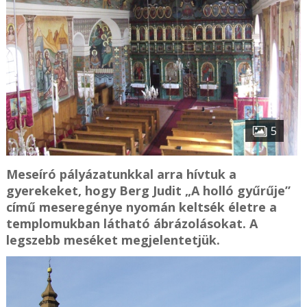
5
Meseíró pályázatunkkal arra hívtuk a
gyerekeket, hogy Berg Judit „A holló gyűrűje”
című meseregénye nyomán keltsék életre a
templomukban látható ábrázolásokat. A
legszebb meséket megjelentetjük.