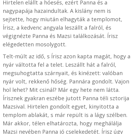
Hirtelen elállt a hóesés, ezért Panna és a
nagypapája hazaindultak. A kislány nem is
sejtette, hogy miután elhagyták a templomot,
Írisz, a kedvenc angyala leszállt a falról, és
végignézte Panna és Mazsi találkozását. Írisz
elégedetten mosolygott.
Telt-múlt az idő, s Írisz azon kapta magát, hogy a
nyár váltotta fel a telet. Leszállt hát a falról,
megsuhogtatta szárnyait, és kinézett: valóban
nyár volt, rekkenő hőség. Pannára gondolt. Vajon
hol lehet? Mit csinál? Már egy hete nem látta.
Írisznek gyakran eszébe jutott Panna téli sztorija
Mazsival. Hirtelen gondolt egyet, kinyitotta a
templom ablakát, s már repült is a lágy szélben.
Már akkor, télen elhatározta, hogy meghálálja
Mazsi nevében Panna jó cselekedetét. Írisz úgy