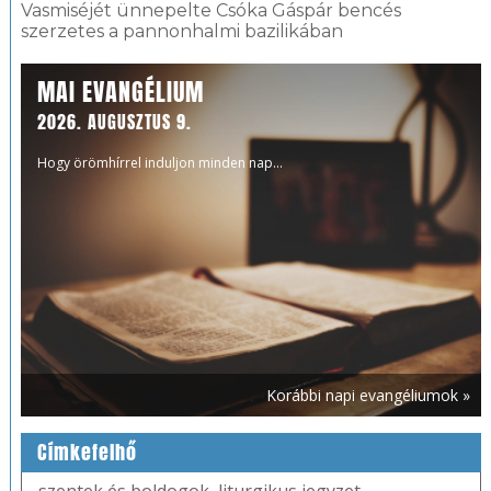
Vasmiséjét ünnepelte Csóka Gáspár bencés
szerzetes a pannonhalmi bazilikában
MAI EVANGÉLIUM
2026. AUGUSZTUS 9.
Hogy örömhírrel induljon minden nap...
Korábbi napi evangéliumok »
Címkefelhő
szentek és boldogok
,
liturgikus jegyzet
,