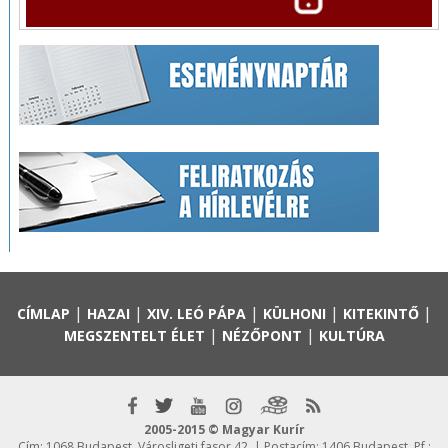
|
|
|
|
|
CÍMLAP
HAZAI
XIV. LEÓ PÁPA
KÜLHONI
KITEKINTŐ
|
|
MEGSZENTELT ÉLET
NÉZŐPONT
KULTÚRA
2005-2015 © Magyar Kurír
Cím: 1068 Budapest, Városligeti fasor 42. | Postacím: 1406 Budapest, Pf.: