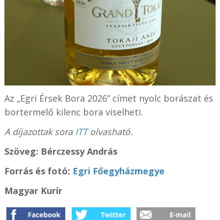
Az „Egri Érsek Bora 2026” címet nyolc borászat és
bortermelő kilenc bora viselheti.
A díjazottak sora
ITT
olvasható.
Szöveg: Bérczessy András
Forrás és f
otó:
Egri Főegyházmegye
Magyar Kurír