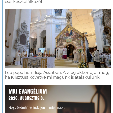
cserkésztalálkozót
Leó pápa homíliája Assisiben: A világ akkor újul meg,
ha Krisztust követve mi magunk is átalakulunk
MAI EVANGÉLIUM
2026. AUGUSZTUS 8.
Hogy örömhírrel induljon minden nap...