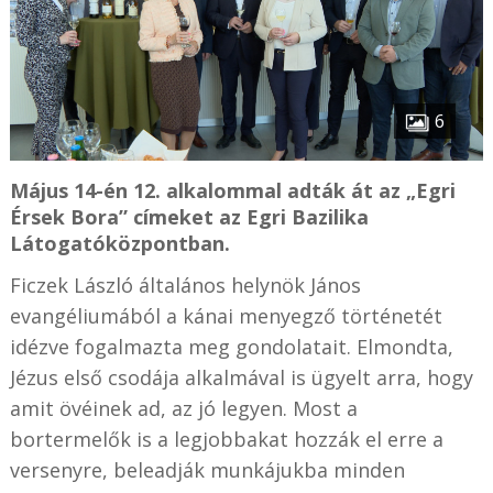
6
Május 14-én 12. alkalommal adták át az „Egri
Érsek Bora” címeket az Egri Bazilika
Látogatóközpontban.
Ficzek László általános helynök János
evangéliumából a kánai menyegző történetét
idézve fogalmazta meg gondolatait. Elmondta,
Jézus első csodája alkalmával is ügyelt arra, hogy
amit övéinek ad, az jó legyen. Most a
bortermelők is a legjobbakat hozzák el erre a
versenyre, beleadják munkájukba minden