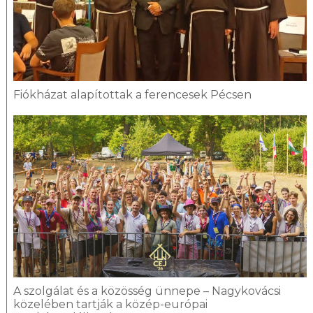
Fiókházat alapítottak a ferencesek Pécsen
A szolgálat és a közösség ünnepe – Nagykovácsi
közelében tartják a közép-európai