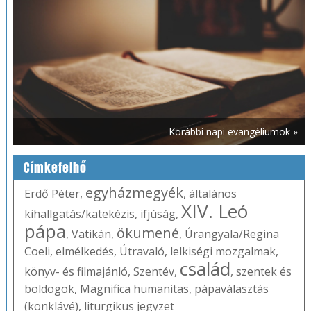
Korábbi napi evangéliumok »
Címkefelhő
egyházmegyék
Erdő Péter
,
,
általános
XIV. Leó
kihallgatás/katekézis
,
ifjúság
,
pápa
ökumené
,
Vatikán
,
,
Úrangyala/Regina
Coeli
,
elmélkedés
,
Útravaló
,
lelkiségi mozgalmak
,
család
könyv- és filmajánló
,
Szentév
,
,
szentek és
boldogok
,
Magnifica humanitas
,
pápaválasztás
(konklávé)
,
liturgikus jegyzet