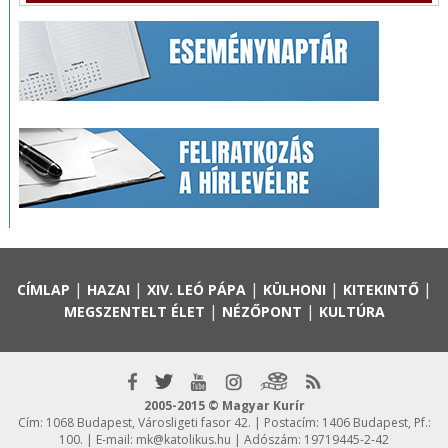
|
|
|
|
|
CÍMLAP
HAZAI
XIV. LEÓ PÁPA
KÜLHONI
KITEKINTŐ
|
|
MEGSZENTELT ÉLET
NÉZŐPONT
KULTÚRA
2005-2015 © Magyar Kurír
Cím: 1068 Budapest, Városligeti fasor 42. | Postacím: 1406 Budapest, Pf.:
100. | E-mail:
mk@katolikus.hu
| Adószám: 19719445-2-42