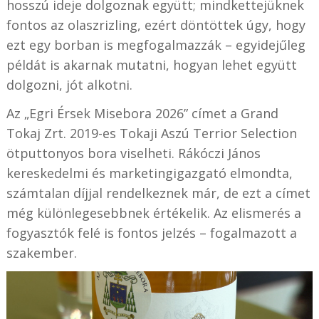
hosszú ideje dolgoznak együtt; mindkettejüknek
fontos az olaszrizling, ezért döntöttek úgy, hogy
ezt egy borban is megfogalmazzák – egyidejűleg
példát is akarnak mutatni, hogyan lehet együtt
dolgozni, jót alkotni.
Az „Egri Érsek Misebora 2026” címet a Grand
Tokaj Zrt. 2019-es Tokaji Aszú Terrior Selection
ötputtonyos bora viselheti. Rákóczi János
kereskedelmi és marketingigazgató elmondta,
számtalan díjjal rendelkeznek már, de ezt a címet
még különlegesebbnek értékelik. Az elismerés a
fogyasztók felé is fontos jelzés – fogalmazott a
szakember.