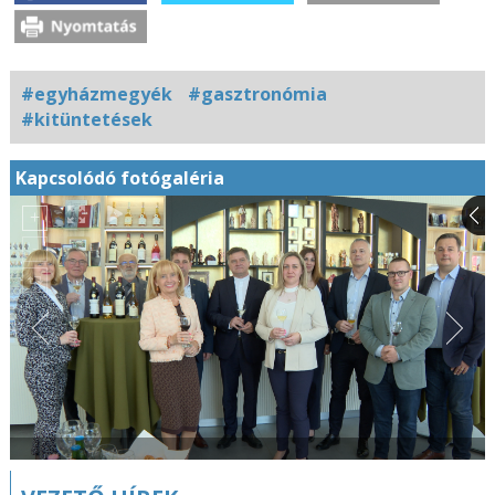
#egyházmegyék
#gasztronómia
#kitüntetések
Kapcsolódó fotógaléria