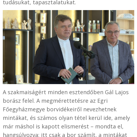
tudásukat, tapasztalatukat.
A szakmaiságért minden esztendőben Gál Lajos
borász felel. A megmérettetésre az Egri
Főegyházmegye borvidékeiről nevezhetnek
mintákat, és számos olyan tétel kerül ide, amely
már máshol is kapott elismerést – mondta el,
hangsúlyozva: itt csak a bor számít, a mintákat