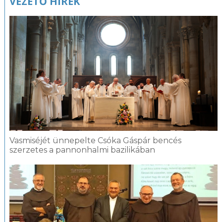
VEZETŐ HÍREK
Vasmiséjét ünnepelte Csóka Gáspár bencés
szerzetes a pannonhalmi bazilikában