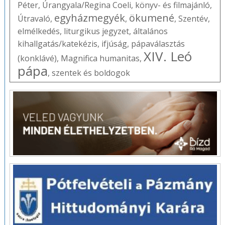
Péter
,
Úrangyala/Regina Coeli
,
könyv- és filmajánló
,
egyházmegyék
ökumené
Útravaló
,
,
,
Szentév
,
elmélkedés
,
liturgikus jegyzet
,
általános
kihallgatás/katekézis
,
ifjúság
,
pápaválasztás
XIV. Leó
(konklávé)
,
Magnifica humanitas
,
pápa
,
szentek és boldogok