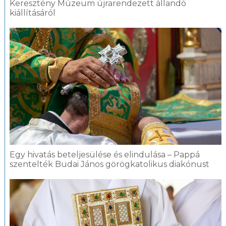
Keresztény Múzeum újrarendezett állandó
kiállításáról
Egy hivatás beteljesülése és elindulása – Pappá
szentelték Budai János görögkatolikus diakónust