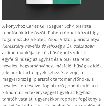
A könyvhöz Carles Gil i Saguer SchP piarista
rendfőnök írt előszót. Ebben többek között így
fogalmaz: „Ez a kötet, Zsódi Viktor piarista atya
Keresztény nevelés és lelkiség a 21. században
alcímű munkája kettős hűségből születik:
egyfelől hűség az Egyház és a piarista rend
nevelési hagyományához, másfelől hűség az idők
jeleinek kitartó figyeléséhez. Szerzője, a
magyarországi piaristák tartományfőnöke, a
nevelés kérdéseivel foglalkozó gondolkodó, aki
kifinomult érzékenységgel figyeli az Egyház
tanítóhivatalát, ugyanakkor roppant fogékony a
mai világ kulturális, társadalmi és antropológiai