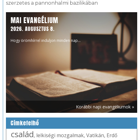
szerzetes a pannonhalmi bazilikában
MAI EVANGÉLIUM
2026. AUGUSZTUS 8.
Hogy örömhírrel induljon minden nap...
Korábbi napi evangéliumok »
Címkefelhő
család
,
lelkiségi mozgalmak
,
Vatikán
,
Erdő