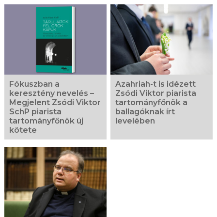
Fókuszban a
Azahriah-t is idézett
keresztény nevelés –
Zsódi Viktor piarista
Megjelent Zsódi Viktor
tartományfőnök a
SchP piarista
ballagóknak írt
tartományfőnök új
levelében
kötete