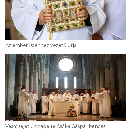
Az ember Istenhez vezető útja
Vasmiséjét ünnepelte Csóka Gáspár bencés