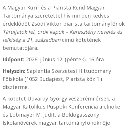
A Magyar Kurír és a Piarista Rend Magyar
Tartománya szeretettel hív minden kedves
érdeklődőt Zsódi Viktor piarista tartományfőnök
Táruljatok fel, örök kapuk – Keresztény nevelés és
lelkiség a 21. században
című kötetének
bemutatójára.
Időpont:
2026. június 12. (péntek), 16 óra.
Helyszín:
Sapientia Szerzetesi Hittudományi
Főiskola (1052 Budapest, Piarista köz 1.)
díszterme.
A kötetet Udvardy György veszprémi érsek, a
Magyar Katolikus Püspöki Konferencia alelnöke
és Lobmayer M. Judit, a Boldogasszony
Iskolanővérek magyar tartományfőnöknője