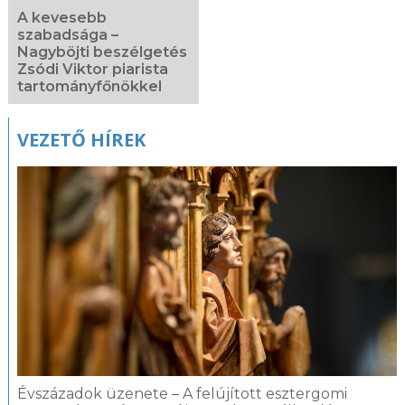
A kevesebb
szabadsága –
Nagyböjti beszélgetés
Zsódi Viktor piarista
tartományfőnökkel
VEZETŐ HÍREK
Évszázadok üzenete – A felújított esztergomi