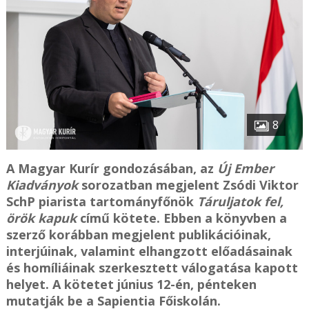
8
A Magyar Kurír gondozásában, az
Új Ember
Kiadványok
sorozatban megjelent Zsódi Viktor
SchP piarista tartományfőnök
Táruljatok fel,
örök kapuk
című kötete. Ebben a könyvben a
szerző korábban megjelent publikációinak,
interjúinak, valamint elhangzott előadásainak
és homíliáinak szerkesztett válogatása kapott
helyet. A kötetet június 12-én, pénteken
mutatják be a Sapientia Főiskolán.