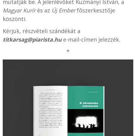
mutatják be. A jelenlévőket Kuzmányi István, a
Magyar Kurír
és az
Új Ember
főszerkesztője
köszönti.
Kérjük, részvételi szándékát a
titkarsag@piarista.hu
e-mail-címen jelezzék.
*