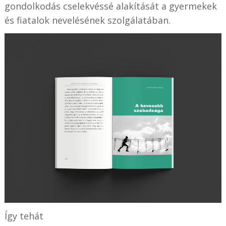
gondolkodás cselekvéssé alakítását a gyermekek
és fiatalok nevelésének szolgálatában.
Így tehát