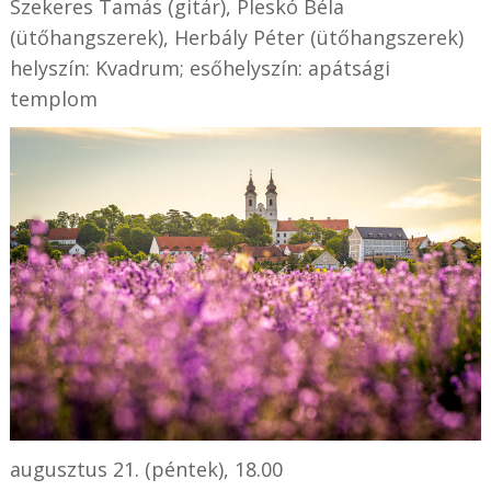
Szekeres Tamás (gitár), Pleskó Béla
(ütőhangszerek), Herbály Péter (ütőhangszerek)
helyszín: Kvadrum; esőhelyszín: apátsági
templom
augusztus 21. (péntek), 18.00