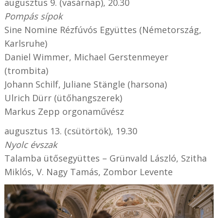
augusztus 9. (vasárnap), 20.30
Pompás sípok
Sine Nomine Rézfúvós Együttes (Németország,
Karlsruhe)
Daniel Wimmer, Michael Gerstenmeyer
(trombita)
Johann Schilf, Juliane Stängle (harsona)
Ulrich Dürr (ütőhangszerek)
Markus Zepp orgonaművész
augusztus 13. (csütörtök), 19.30
Nyolc évszak
Talamba ütősegyüttes – Grünvald László, Szitha
Miklós, V. Nagy Tamás, Zombor Levente