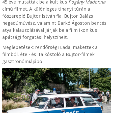
45 éve mutatták be a kultikus
Pogány Madonna
című filmet. A különleges tihanyi túrán a
főszereplő Bujtor István fia, Bujtor Balázs
hegedűművész, valamint Barkó Ágoston bencés
atya kalauzolásával járják be a film ikonikus
apátsági forgatási helyszíneit.
Meglepetések: rendőrségi Lada, makettek a
filmből, étel- és italkóstoló a Bujtor-filmek
gasztronómiájából.