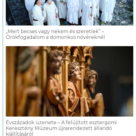
„Mert becses vagy nekem és szeretlek” –
Örökfogadalom a domonkos nővéreknél
Évszázadok üzenete – A felújított esztergomi
Keresztény Múzeum újrarendezett állandó
kiállításáról