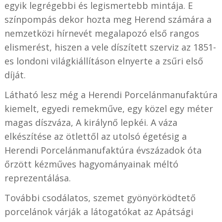
egyik legrégebbi és legismertebb mintája. E
színpompás dekor hozta meg Herend számára a
nemzetközi hírnevét megalapozó első rangos
elismerést, hiszen a vele díszített szerviz az 1851-
es londoni világkiállításon elnyerte a zsűri első
díját.
Látható lesz még a Herendi Porcelánmanufaktúra
kiemelt, egyedi remekműve, egy közel egy méter
magas díszváza, A királynő lepkéi. A váza
elkészítése az ötlettől az utolsó égetésig a
Herendi Porcelánmanufaktúra évszázadok óta
őrzött kézműves hagyományainak méltó
reprezentálása.
További csodálatos, szemet gyönyörködtető
porcelánok várják a látogatókat az Apátsági