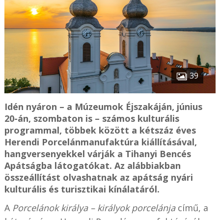
39
Idén nyáron – a Múzeumok Éjszakáján, június
20-án, szombaton is – számos kulturális
programmal, többek között a kétszáz éves
Herendi Porcelánmanufaktúra kiállításával,
hangversenyekkel várják a Tihanyi Bencés
Apátságba látogatókat. Az alábbiakban
összeállítást olvashatnak az apátság nyári
kulturális és turisztikai kínálatáról.
A
Porcelánok királya – királyok porcelánja
című, a