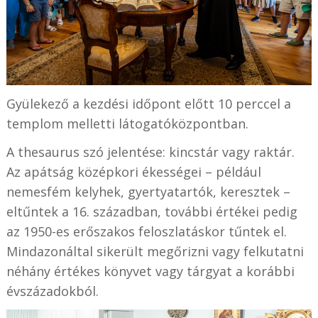
Gyülekező a kezdési időpont előtt 10 perccel a
templom melletti látogatóközpontban.
A thesaurus szó jelentése: kincstár vagy raktár.
Az apátság középkori ékességei – például
nemesfém kelyhek, gyertyatartók, keresztek –
eltűntek a 16. században, további értékei pedig
az 1950-es erőszakos feloszlatáskor tűntek el.
Mindazonáltal sikerült megőrizni vagy felkutatni
néhány értékes könyvet vagy tárgyat a korábbi
évszázadokból.