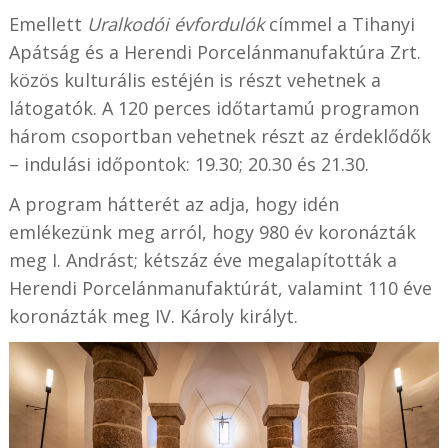
Emellett
Uralkodói évfordulók
címmel a Tihanyi
Apátság és a Herendi Porcelánmanufaktúra Zrt.
közös kulturális estéjén is részt vehetnek a
látogatók. A 120 perces időtartamú programon
három csoportban vehetnek részt az érdeklődők
– indulási időpontok: 19.30; 20.30 és 21.30.
A program hátterét az adja, hogy idén
emlékezünk meg arról, hogy 980 év koronázták
meg I. Andrást; kétszáz éve megalapították a
Herendi Porcelánmanufaktúrát, valamint 110 éve
koronázták meg IV. Károly királyt.