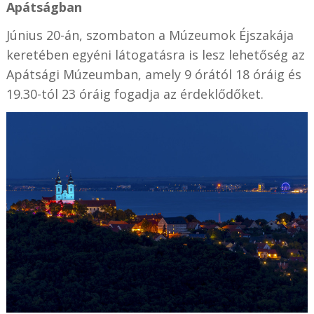
Apátságban
Június 20-án, szombaton a Múzeumok Éjszakája
keretében egyéni látogatásra is lesz lehetőség az
Apátsági Múzeumban, amely 9 órától 18 óráig és
19.30-tól 23 óráig fogadja az érdeklődőket.