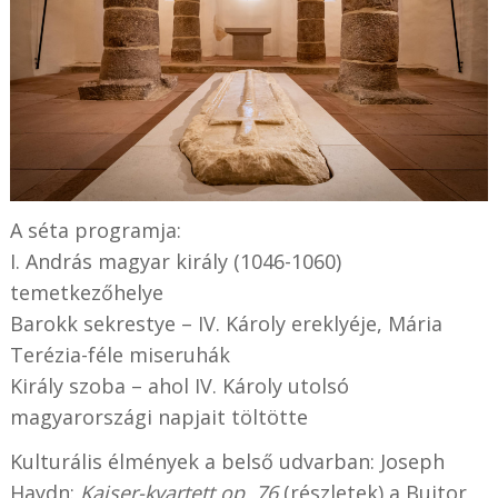
A séta programja:
I. András magyar király (1046-1060)
temetkezőhelye
Barokk sekrestye – IV. Károly ereklyéje, Mária
Terézia-féle miseruhák
Király szoba – ahol IV. Károly utolsó
magyarországi napjait töltötte
Kulturális élmények a belső udvarban: Joseph
Haydn:
Kaiser-kvartett op. 76
(részletek) a Bujtor