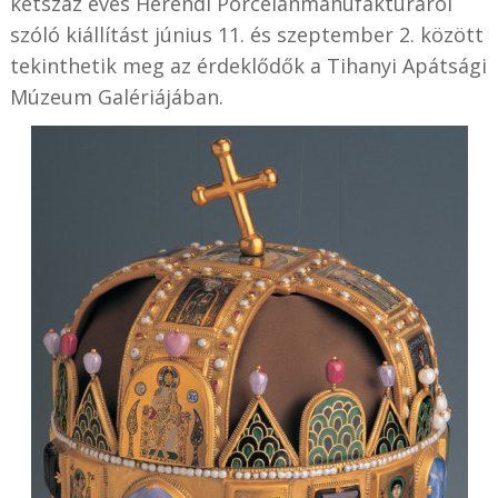
kétszáz éves Herendi Porcelánmanufaktúráról
szóló kiállítást június 11. és szeptember 2. között
tekinthetik meg az érdeklődők a Tihanyi Apátsági
Múzeum Galériájában.