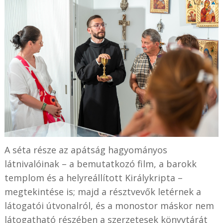
A séta része az apátság hagyományos
látnivalóinak – a bemutatkozó film, a barokk
templom és a helyreállított Királykripta –
megtekintése is; majd a résztvevők letérnek a
látogatói útvonalról, és a monostor máskor nem
látogatható részében a szerzetesek könyvtárát