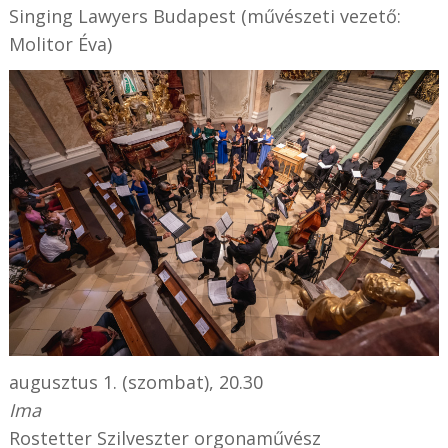
Singing Lawyers Budapest (művészeti vezető:
Molitor Éva)
augusztus 1. (szombat), 20.30
Ima
Rostetter Szilveszter orgonaművész