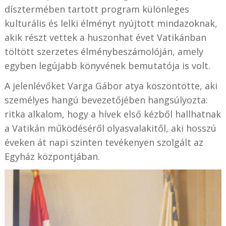
dísztermében tartott program különleges
kulturális és lelki élményt nyújtott mindazoknak,
akik részt vettek a huszonhat évet Vatikánban
töltött szerzetes élménybeszámolóján, amely
egyben legújabb könyvének bemutatója is volt.
A jelenlévőket Varga Gábor atya köszöntötte, aki
személyes hangú bevezetőjében hangsúlyozta:
ritka alkalom, hogy a hívek első kézből hallhatnak
a Vatikán működéséről olyasvalakitől, aki hosszú
éveken át napi szinten tevékenyen szolgált az
Egyház központjában.