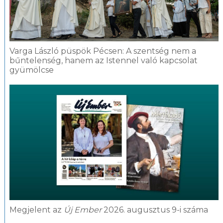
Varga László püspök Pécsen: A szentség nem a
bűntelenség, hanem az Istennel való kapcsolat
gyümölcse
Megjelent az
Új Ember
2026. augusztus 9-i száma