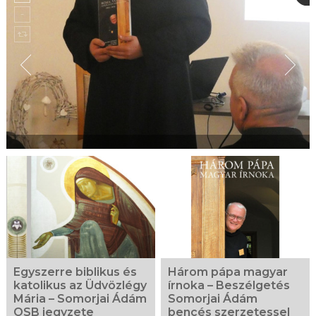
Egyszerre biblikus és
Három pápa magyar
katolikus az Üdvözlégy
írnoka – Beszélgetés
Mária – Somorjai Ádám
Somorjai Ádám
OSB jegyzete
bencés szerzetessel