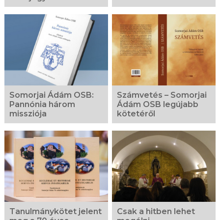
Somorjai Ádám OSB:
Számvetés – Somorjai
Pannónia három
Ádám OSB legújabb
missziója
kötetéről
Tanulmánykötet jelent
Csak a hitben lehet