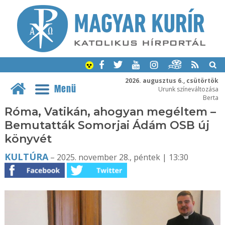
2026. augusztus 6., csütörtök
Menü
Urunk színeváltozása
Berta
Róma, Vatikán, ahogyan megéltem –
Bemutatták Somorjai Ádám OSB új
könyvét
KULTÚRA
– 2025. november 28., péntek | 13:30