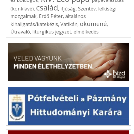
és boldogok
,
,
pápaválasztás
család
(konklávé)
,
,
ifjúság
,
Szentév
,
lelkiségi
mozgalmak
,
Erdő Péter
,
általános
ökumené
kihallgatás/katekézis
,
Vatikán
,
,
Útravaló
,
liturgikus jegyzet
,
elmélkedés