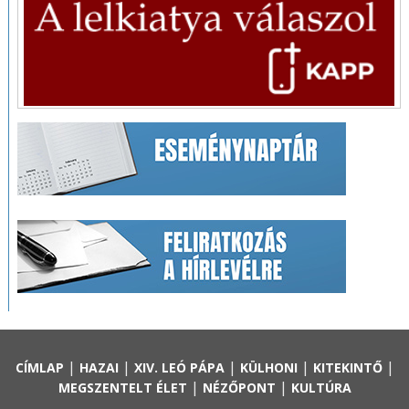
|
|
|
|
|
CÍMLAP
HAZAI
XIV. LEÓ PÁPA
KÜLHONI
KITEKINTŐ
|
|
MEGSZENTELT ÉLET
NÉZŐPONT
KULTÚRA