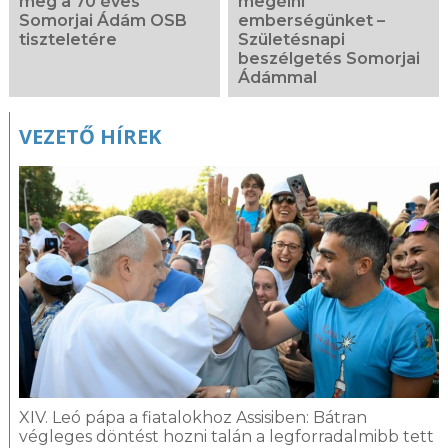
meg a 70 éves
megélni
Somorjai Ádám OSB
emberségünket –
tiszteletére
Születésnapi
beszélgetés Somorjai
Ádámmal
VEZETŐ HÍREK
XIV. Leó pápa a fiatalokhoz Assisiben: Bátran
végleges döntést hozni talán a legforradalmibb tett