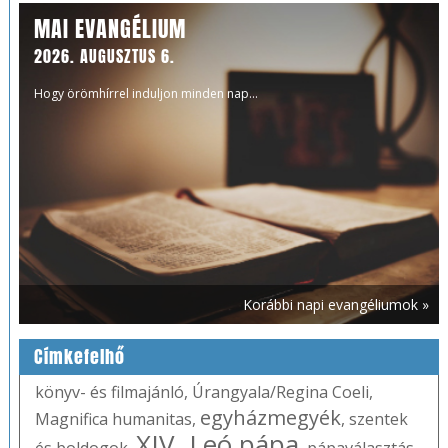
MAI EVANGÉLIUM
2026. AUGUSZTUS 6.
Hogy örömhírrel induljon minden nap...
Korábbi napi evangéliumok »
Címkefelhő
könyv- és filmajánló
,
Úrangyala/Regina Coeli
,
egyházmegyék
Magnifica humanitas
,
,
szentek
XIV. Leó pápa