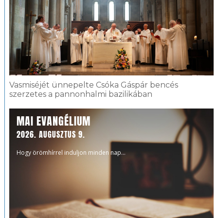
Vasmiséjét ünnepelte Csóka Gáspár bencés
szerzetes a pannonhalmi bazilikában
MAI EVANGÉLIUM
2026. AUGUSZTUS 9.
Hogy örömhírrel induljon minden nap...