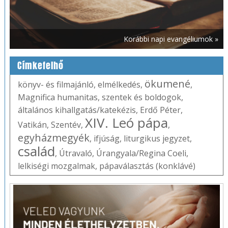
Korábbi napi evangéliumok »
Címkefelhő
ökumené
könyv- és filmajánló
,
elmélkedés
,
,
Magnifica humanitas
,
szentek és boldogok
,
általános kihallgatás/katekézis
,
Erdő Péter
,
XIV. Leó pápa
Vatikán
,
Szentév
,
,
egyházmegyék
,
ifjúság
,
liturgikus jegyzet
,
család
,
Útravaló
,
Úrangyala/Regina Coeli
,
lelkiségi mozgalmak
,
pápaválasztás (konklávé)