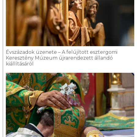
Évszázadok üzenete – A felújított esztergomi
Keresztény Múzeum újrarendezett állandó
kiállításáról