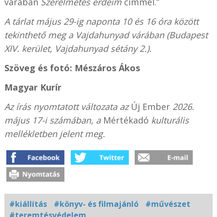
várában
Szerelmetes erdeim
címmel.”
A tárlat május 29-ig naponta 10 és 16 óra között
tekinthető meg a Vajdahunyad várában (Budapest
XIV. kerület, Vajdahunyad sétány 2.).
Szöveg és fotó: Mészáros Ákos
Magyar Kurír
Az írás nyomtatott változata az
Új Ember
2026.
május 17-i számában, a
Mértékadó
kulturális
mellékletben jelent meg.
#kiállítás
#könyv- és filmajánló
#művészet
#teremtésvédelem