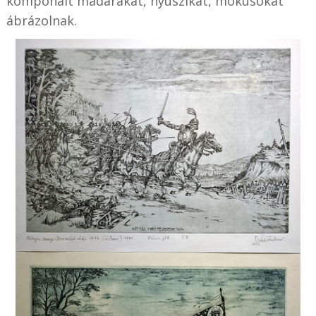
komponált madarakat, nyuszikat, mókusokat
ábrázolnak.