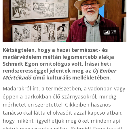
28
Kétségtelen, hogy a hazai természet- és
madárvédelem méltán legismertebb alakja
Schmidt Egon ornitológus volt. Írásai heti
rendszerességgel jelentek meg az
Új Ember
Mértékadó
című kulturális mellékletében.
Madarakról írt, a természetben, a vadonban vagy
éppen a parkokban élő szárnyasokról, mindig
mérhetetlen szeretettel. Cikkeiben hasznos
tanácsokkal látta el olvasóit azzal kapcsolatban,
hogy miként figyelhetjük meg őket mindennapi
életük megzavarása nélkül. Schmidt Egon írásait