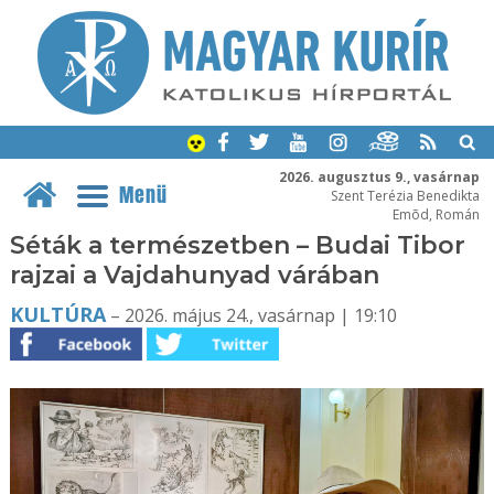
2026. augusztus 9., vasárnap
Menü
Szent Terézia Benedikta
Emõd, Román
Séták a természetben – Budai Tibor
rajzai a Vajdahunyad várában
KULTÚRA
– 2026. május 24., vasárnap | 19:10