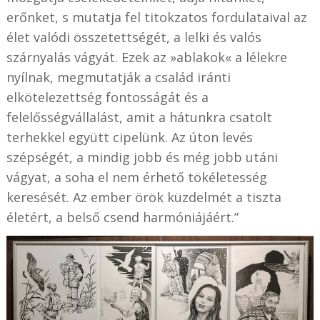
erőnket, s mutatja fel titokzatos fordulataival az
élet valódi összetettségét, a lelki és valós
szárnyalás vágyát. Ezek az »ablakok« a lélekre
nyílnak, megmutatják a család iránti
elkötelezettség fontosságát és a
felelősségvállalást, amit a hátunkra csatolt
terhekkel együtt cipelünk. Az úton levés
szépségét, a mindig jobb és még jobb utáni
vágyat, a soha el nem érhető tökéletesség
keresését. Az ember örök küzdelmét a tiszta
életért, a belső csend harmóniájáért.”