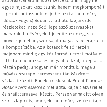
szobrásztanárunk is azt kérte tőlünk, hogy ne
egyes rajzokat készítsünk, hanem megkomponált
lapokat mutassunk majd be neki a tanulmányi
időszak végén.) Budai itt látható lapjai erdei
részleteket, nézelődő, legelésző szarvasokat,
madarakat, növényeket jelenítenek meg, s a
művész jó néhányszor saját magát is belerajzolja
a kompozícióba. Az alkotások felső részén
majdnem mindig egy kör formájú erdei motívum
látható madarakkal és négylábúakkal, a kép alsó
részén pedig, ahogyan már mondtuk, maga a
művész szerepel természet után készített
vázlatai között. Ennek a ciklusnak Budai Tibor az
Ablak a természetre
címet adta. Rajzait akvarellel
és grafitceruzával készíti. Persze vannak itt olyan
színes lapok is, amelyek tanulmányszerűek, tájba