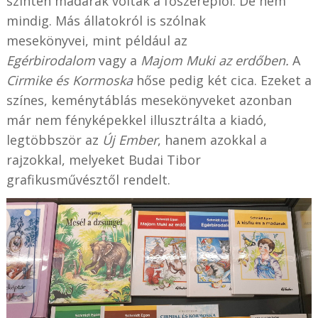
szintén madarak voltak a főszereplői. De nem
mindig. Más állatokról is szólnak
mesekönyvei, mint például az
Egérbirodalom
vagy a
Majom Muki az erdőben.
A
Cirmike és Kormoska
hőse pedig két cica. Ezeket a
színes, keménytáblás mesekönyveket azonban
már nem fényképekkel illusztrálta a kiadó,
legtöbbször az
Új Ember
, hanem azokkal a
rajzokkal, melyeket Budai Tibor
grafikusművésztől rendelt.