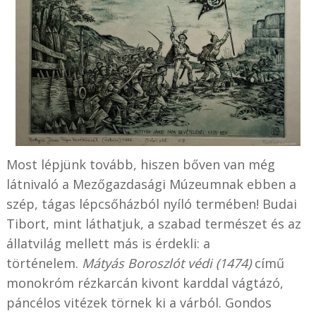
Most lépjünk tovább, hiszen bőven van még
látnivaló a Mezőgazdasági Múzeumnak ebben a
szép, tágas lépcsőházból nyíló termében! Budai
Tibort, mint láthatjuk, a szabad természet és az
állatvilág mellett más is érdekli: a
történelem.
Mátyás Boroszlót védi (1474)
című
monokróm rézkarcán kivont karddal vágtázó,
páncélos vitézek törnek ki a várból. Gondos