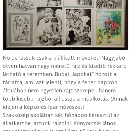
No de lássuk csak a kiállított műveket! Nagyjából
ötven-hatvan nagy méretű rajz és kisebb rézkarc
látható a teremben. Budai „lapokat” hozott a
tárlatra, ami azt jelenti, hogy a fehér papíron
általában nem egyetlen rajz szerepel, hanem
több kisebb rajzból áll össze a műalkotás. (Annak
idején a Képző-és Iparművészeti
Szakközépiskolában két hónapon keresztül az
állatkertbe jártunk rajzolni. Konyorcsik János