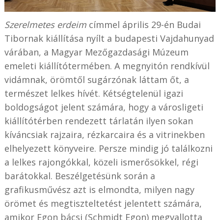
Szerelmetes erdeim
címmel április 29-én Budai
Tibornak kiállítása nyílt a budapesti Vajdahunyad
várában, a Magyar Mezőgazdasági Múzeum
emeleti kiállítótermében. A megnyitón rendkívül
vidámnak, örömtől sugárzónak láttam őt, a
természet lelkes hívét. Kétségtelenül igazi
boldogságot jelent számára, hogy a városligeti
kiállítótérben rendezett tárlatán ilyen sokan
kíváncsiak rajzaira, rézkarcaira és a vitrinekben
elhelyezett könyveire. Persze mindig jó találkozni
a lelkes rajongókkal, közeli ismerősökkel, régi
barátokkal. Beszélgetésünk során a
grafikusművész azt is elmondta, milyen nagy
örömet és megtiszteltetést jelentett számára,
amikor Egon bácsi (Schmidt Egon) megvallotta