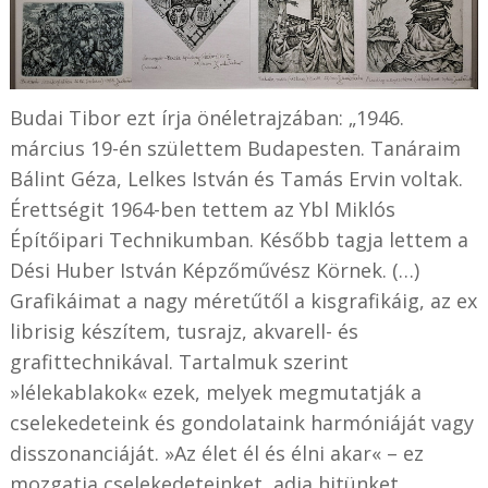
Budai Tibor ezt írja önéletrajzában: „1946.
március 19-én születtem Budapesten. Tanáraim
Bálint Géza, Lelkes István és Tamás Ervin voltak.
Érettségit 1964-ben tettem az Ybl Miklós
Építőipari Technikumban. Később tagja lettem a
Dési Huber István Képzőművész Körnek. (…)
Grafikáimat a nagy méretűtől a kisgrafikáig, az ex
librisig készítem, tusrajz, akvarell- és
grafittechnikával. Tartalmuk szerint
»lélekablakok« ezek, melyek megmutatják a
cselekedeteink és gondolataink harmóniáját vagy
disszonanciáját. »Az élet él és élni akar« – ez
mozgatja cselekedeteinket, adja hitünket,