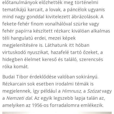
előtanulmányok előzhették meg történelmi
tematikájú karcait, a lovak, a páncélok ugyanis
mind nagy gonddal kivitelezett ábrázolások. A
fekete-fehér finom vonalhálóval szürke vagy
fehér papírra készített rézkarc kiválóan alkalmas
téli hangulatú erdei, mezei képek
megjelenítésére is. Láthatunk itt hóban
virtuskodó nyuszikat, hazafelé tartó őzeket, a
hidegben élelmet kereső és találó, szerencsés
róka komát.
Budai Tibor érdeklődése valóban sokirányú.
Rézkarcain sok esetben irodalmi témák is
megjelennek, így például a
Himnusz,
a
Szózat
vagy
a
Nemzeti dal.
Az egyik legszebb lapja talán az,
amelyiken az 1956-os forradalomra emlékezik.