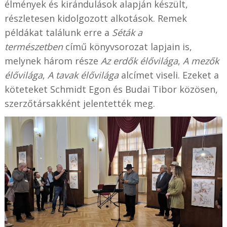
élmények és kirándulások alapján készült,
részletesen kidolgozott alkotások. Remek
példákat találunk erre a
Séták a
természetben
című könyvsorozat lapjain is,
melynek három része
Az erdők élővilága
,
A mezők
élővilága
,
A tavak élővilága
alcímet viseli. Ezeket a
köteteket Schmidt Egon és Budai Tibor közösen,
szerzőtársakként jelentették meg.