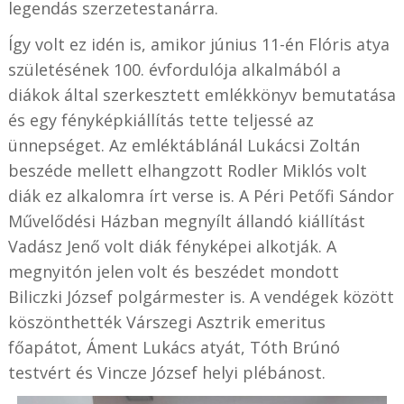
legendás szerzetestanárra.
Így volt ez idén is, amikor június 11-én Flóris atya
születésének 100. évfordulója alkalmából a
diákok által szerkesztett emlékkönyv bemutatása
és egy fényképkiállítás tette teljessé az
ünnepséget. Az emléktáblánál Lukácsi Zoltán
beszéde mellett
elhangzott
Rodler Miklós volt
diák ez alkalomra írt verse is. A Péri Petőfi Sándor
Művelődési Házban megnyílt állandó kiállítást
Vadász Jenő volt diák fényképei alkotják. A
megnyitón jelen volt és beszédet mondott
Biliczki József polgármester is. A vendégek között
köszönthették Várszegi Asztrik emeritus
főapátot, Áment Lukács atyát, Tóth Brúnó
testvért és Vincze József helyi plébánost.