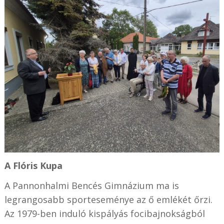
A Flóris Kupa
A Pannonhalmi Bencés Gimnázium ma is
legrangosabb sporteseménye az ő emlékét őrzi.
Az 1979-ben induló kispályás focibajnokságból