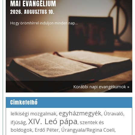
MAI EVANGÉLIUM
2026. AUGUSZTUS 10.
Hogy örömhírrel induljon minden nap...
Korábbi napi evangéliumok »
Címkefelhő
egyházmegyék
lelkiségi mozgalmak
,
,
Útravaló
,
XIV. Leó pápa
ifjúság
,
,
szentek és
boldogok
,
Erdő Péter
,
Úrangyala/Regina Coeli
,