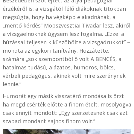
Beszédében szót ejtett az atya pedagógiai
érzékéről is: a vizsgától félő diákoknak titokban
megsúgta, hogy ha végképp elakadnának, a
„mentő kérdés” Mopszvesztiai Tivadar lesz, akiről
a vizsgaelnöknek úgysem lesz fogalma. „Ezzel a
húzással teljesen kiküszöbölte a vizsgadrukkot” –
mondta az egykori tanítvány. Hozzátette:
számára „sok szempontból ő volt A BENCÉS, a
hatalmas tudású, alázatos, humoros, bölcs,
vérbeli pedagógus, akinek volt mire szerénynek
lennie.”
Humorát egy másik visszatérő mondása is őrzi:
ha megdicsérték előtte a finom ételt, mosolyogva
csak ennyit mondott: „Egy szerzetesnek csak azt
szabad mondani: sajnos finom volt.”