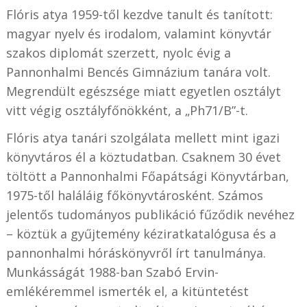
Flóris atya 1959-től kezdve tanult és tanított:
magyar nyelv és irodalom, valamint könyvtár
szakos diplomát szerzett, nyolc évig a
Pannonhalmi Bencés Gimnázium tanára volt.
Megrendült egészsége miatt egyetlen osztályt
vitt végig osztályfőnökként, a „Ph71/B”-t.
Flóris atya tanári szolgálata mellett mint igazi
könyvtáros él a köztudatban. Csaknem 30 évet
töltött a Pannonhalmi Főapátsági Könyvtárban,
1975-től haláláig főkönyvtárosként. Számos
jelentős tudományos publikáció fűződik nevéhez
– köztük a gyűjtemény kéziratkatalógusa és a
pannonhalmi hóráskönyvről írt tanulmánya.
Munkásságát 1988-ban Szabó Ervin-
emlékéremmel ismerték el, a kitüntetést