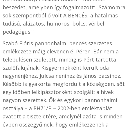
beszédet, amelyben így fogalmazott: „Számomra
sok szempontból ő volt A BENCÉS, a hatalmas
tudású, alázatos, humoros, bölcs, vérbeli
pedagógus.”
Szabó Flóris pannonhalmi bencés szerzetes
emlékezete máig elevenen él Péren. Bár nem a
településen született, mindig is Pért tartotta
szülőfalujának. Kisgyermekként került oda
nagynénjéhez, Julcsa nénihez és János bácsihoz.
Később is gyakorta megfordult a községben, sőt
egy időben lelkipásztorként szolgált; a hívek
nagyon szerették. Ők és egykori pannonhalmi
osztálya – a PH71/B – 2002-ben emléktáblát
avatott a tiszteletére, amelynél azóta is minden
évben összegyűlnek, hogy emlékezzenek a