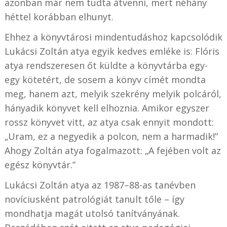
azonban már nem tudta átvenni, mert néhány
héttel korábban elhunyt.
Ehhez a könyvtárosi mindentudáshoz kapcsolódik
Lukácsi Zoltán atya egyik kedves emléke is: Flóris
atya rendszeresen őt küldte a könyvtárba egy-
egy kötetért, de sosem a könyv címét mondta
meg, hanem azt, melyik szekrény melyik polcáról,
hányadik könyvet kell elhoznia. Amikor egyszer
rossz könyvet vitt, az atya csak ennyit mondott:
„Uram, ez a negyedik a polcon, nem a harmadik!”
Ahogy Zoltán atya fogalmazott: „A fejében volt az
egész könyvtár.”
Lukácsi Zoltán atya az 1987–88-as tanévben
novíciusként patrológiát tanult tőle – így
mondhatja magát utolsó tanítványának.