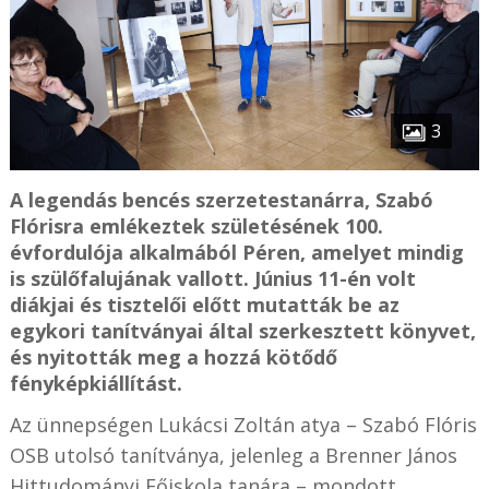
3
A legendás bencés szerzetestanárra, Szabó
Flórisra emlékeztek születésének 100.
évfordulója alkalmából Péren, amelyet mindig
is szülőfalujának vallott. Június 11-én volt
diákjai és tisztelői előtt mutatták be az
egykori tanítványai által szerkesztett könyvet,
és nyitották meg a hozzá kötődő
fényképkiállítást.
Az ünnepségen Lukácsi Zoltán atya – Szabó Flóris
OSB utolsó tanítványa, jelenleg a Brenner János
Hittudományi Főiskola tanára – mondott