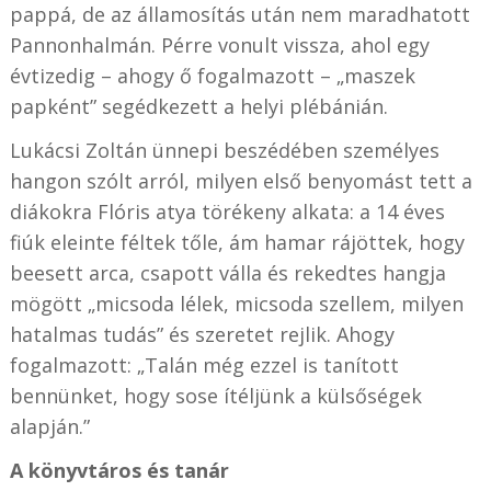
pappá, de az államosítás után nem maradhatott
Pannonhalmán. Pérre vonult vissza, ahol egy
évtizedig – ahogy ő fogalmazott – „maszek
papként” segédkezett a helyi plébánián.
Lukácsi Zoltán ünnepi beszédében személyes
hangon szólt arról, milyen első benyomást tett a
diákokra Flóris atya törékeny alkata: a 14 éves
fiúk eleinte féltek tőle, ám hamar rájöttek, hogy
beesett arca, csapott válla és rekedtes hangja
mögött „micsoda lélek, micsoda szellem, milyen
hatalmas tudás” és szeretet rejlik. Ahogy
fogalmazott: „Talán még ezzel is tanított
bennünket, hogy sose ítéljünk a külsőségek
alapján.”
A könyvtáros és tanár