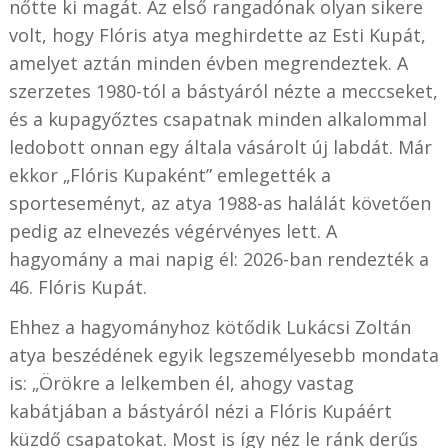
nőtte ki magát. Az első rangadónak olyan sikere
volt, hogy Flóris atya meghirdette az Esti Kupát,
amelyet aztán minden évben megrendeztek. A
szerzetes 1980-tól a bástyáról nézte a meccseket,
és a kupagyőztes csapatnak minden alkalommal
ledobott onnan egy általa vásárolt új labdát. Már
ekkor „Flóris Kupaként” emlegették a
sporteseményt, az atya 1988-as halálát követően
pedig az elnevezés végérvényes lett. A
hagyomány a mai napig él: 2026-ban rendezték a
46. Flóris Kupát.
Ehhez a hagyományhoz kötődik Lukácsi Zoltán
atya beszédének egyik legszemélyesebb mondata
is: „Örökre a lelkemben él, ahogy vastag
kabátjában a bástyáról nézi a Flóris Kupáért
küzdő csapatokat. Most is így néz le ránk derűs