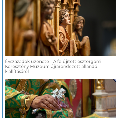
Évszázadok üzenete – A felújított esztergomi
Keresztény Múzeum újrarendezett állandó
kiállításáról