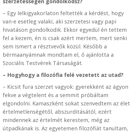
szerzetességen gondolkodsz?
–
Egy lelkigyakorlaton feltették a kérdést, hogy
van-e esetleg valaki, aki szerzetesi vagy papi
hivatáson gondolkodik. Ekkor egyedül én tettem
fel a kezem, én is csak azért mertem, mert senki
sem ismert a résztvevők közül. Később a
bérmaanyámnak mondtam el, ő ajánlotta a
Szociális Testvérek Társaságát.
– Hogyhogy a filozófia felé vezetett az utad?
–
Kicsit fura szerzet vagyok: gyerekként az ágyon
fekve a végtelent és a semmit próbáltam
elgondolni. Kamaszként sokat szenvedtem az élet
értelmetlenségétől, abszurditásától, ezért
mindennek az értelmét kerestem, még az
útpadkának is. Az egyetemen filozófiát tanultam,