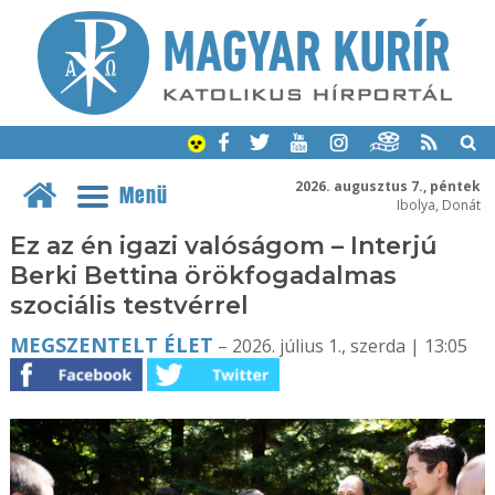
2026. augusztus 7., péntek
Menü
Ibolya, Donát
Ez az én igazi valóságom – Interjú
Berki Bettina örökfogadalmas
szociális testvérrel
MEGSZENTELT ÉLET
– 2026. július 1., szerda | 13:05