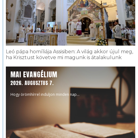
Leó pápa homíliája Assisiben: A világ akkor újul meg,
ha Krisztust követve mi magunk is átalakulunk
MAI EVANGÉLIUM
2026. AUGUSZTUS 7.
Hogy örömhírrel induljon minden nap...