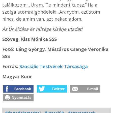
találkozom: „Uram, Te mindent tudsz.” Ha a
szolgálatomra gondolok: „Aranyom, ezüstöm
nincs, de amim van, azt neked adom.
Az Úr áldása és hűsége kísérje utadat!
Szöveg: Kiss Mónika SSS
Fotó: Láng György, Mészáros Csenge Veronika
SSS
Forrás:
Szociális Testvérek Társasága
Magyar Kurír
#fogadalomtétel
#interjúk
#szerzetesek