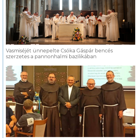
Vasmiséjét ünnepelte Csóka Gáspár bencés
szerzetes a pannonhalmi bazilikában