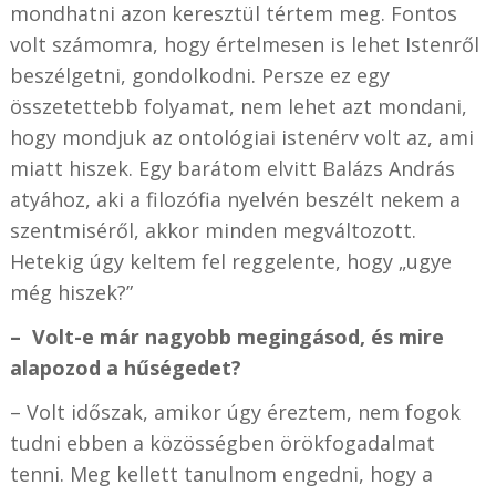
mondhatni azon keresztül tértem meg. Fontos
volt számomra, hogy értelmesen is lehet Istenről
beszélgetni, gondolkodni. Persze ez egy
összetettebb folyamat, nem lehet azt mondani,
hogy mondjuk az ontológiai istenérv volt az, ami
miatt hiszek. Egy barátom elvitt Balázs András
atyához, aki a filozófia nyelvén beszélt nekem a
szentmiséről, akkor minden megváltozott.
Hetekig úgy keltem fel reggelente, hogy „ugye
még hiszek?”
– Volt-e már nagyobb megingásod, és mire
alapozod a hűségedet?
–
Volt időszak, amikor úgy éreztem, nem fogok
tudni ebben a közösségben örökfogadalmat
tenni. Meg kellett tanulnom engedni, hogy a