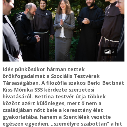
3
Idén pünkösdkor hárman tettek
örökfogadalmat a Szociális Testvérek
Társaságában. A filozófia szakos Berki Bettinát
Kiss Mónika SSS kérdezte szerzetesi
hivatásáról. Bettina testvér útja többek
között azért különleges, mert ő nem a
családjában nőtt bele a keresztény élet
gyakorlatába, hanem a Szentlélek vezette
egészen egyedien, „személyre szabottan” a hit