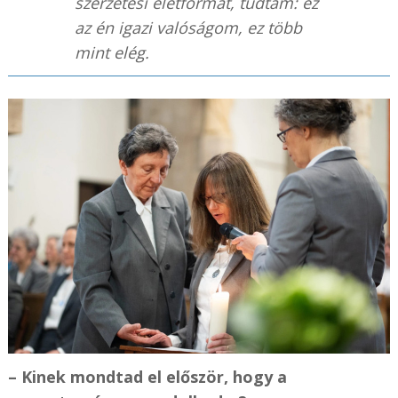
szerzetesi életformát, tudtam: ez
az én igazi valóságom, ez több
mint elég.
– Kinek mondtad el először, hogy a