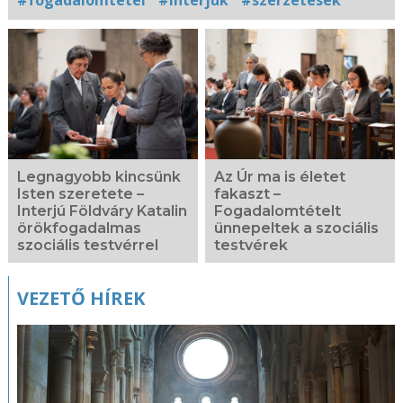
Kapcsolódó
fotógaléria
Legnagyobb kincsünk
Az Úr ma is életet
Isten szeretete –
fakaszt –
Interjú Földváry Katalin
Fogadalomtételt
örökfogadalmas
ünnepeltek a szociális
szociális testvérrel
testvérek
VEZETŐ HÍREK