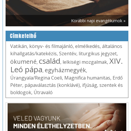
Korábbi napi evangéliumok »
Címkefelhő
Vatikán
,
könyv- és filmajánló
,
elmélkedés
,
általános
kihallgatás/katekézis
,
Szentév
,
liturgikus jegyzet
,
család
XIV.
ökumené
,
,
lelkiségi mozgalmak
,
Leó pápa
egyházmegyék
,
,
Úrangyala/Regina Coeli
,
Magnifica humanitas
,
Erdő
Péter
,
pápaválasztás (konklávé)
,
ifjúság
,
szentek és
boldogok
,
Útravaló