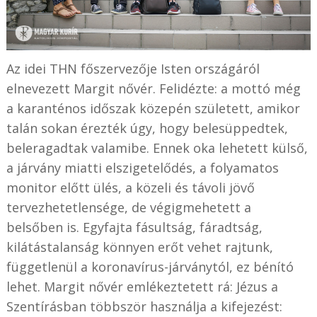
Az idei THN főszervezője Isten országáról
elnevezett Margit nővér. Felidézte: a mottó még
a karanténos időszak közepén született, amikor
talán sokan érezték úgy, hogy belesüppedtek,
beleragadtak valamibe. Ennek oka lehetett külső,
a járvány miatti elszigetelődés, a folyamatos
monitor előtt ülés, a közeli és távoli jövő
tervezhetetlensége, de végigmehetett a
belsőben is. Egyfajta fásultság, fáradtság,
kilátástalanság könnyen erőt vehet rajtunk,
függetlenül a koronavírus-járványtól, ez bénító
lehet. Margit nővér emlékeztetett rá: Jézus a
Szentírásban többször használja a kifejezést: