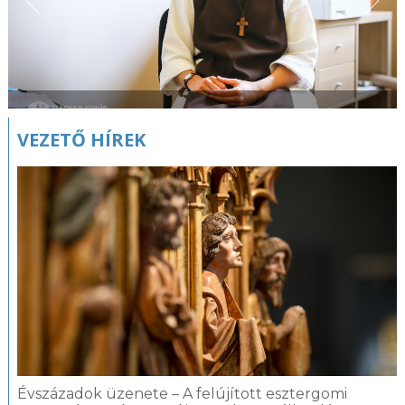
VEZETŐ HÍREK
Évszázadok üzenete – A felújított esztergomi