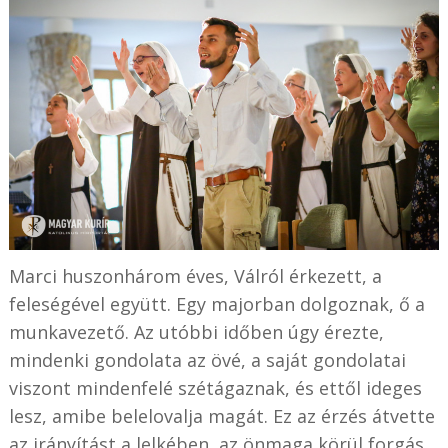
Marci huszonhárom éves, Válról érkezett, a
feleségével együtt. Egy majorban dolgoznak, ő a
munkavezető. Az utóbbi időben úgy érezte,
mindenki gondolata az övé, a saját gondolatai
viszont mindenfelé szétágaznak, és ettől ideges
lesz, amibe belelovalja magát. Ez az érzés átvette
az irányítást a lelkében, az önmaga körül forgás