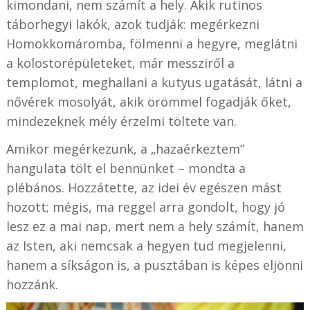
kimondani, nem számít a hely. Akik rutinos
táborhegyi lakók, azok tudják: megérkezni
Homokkomáromba, fölmenni a hegyre, meglátni
a kolostorépületeket, már messziről a
templomot, meghallani a kutyus ugatását, látni a
nővérek mosolyát, akik örömmel fogadják őket,
mindezeknek mély érzelmi töltete van.
Amikor megérkezünk, a „hazaérkeztem”
hangulata tölt el bennünket – mondta a
plébános. Hozzátette, az idei év egészen mást
hozott; mégis, ma reggel arra gondolt, hogy jó
lesz ez a mai nap, mert nem a hely számít, hanem
az Isten, aki nemcsak a hegyen tud megjelenni,
hanem a síkságon is, a pusztában is képes eljönni
hozzánk.