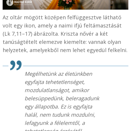
Az oltár mögött középen felfüggesztve látható
volt egy ikon, amely a naimi ifjú feltámasztását
(Lk 7,11–17) ábrázolta. Kriszta nővér a két
tanúságtételt elemezve kiemelte: vannak olyan
helyzetek, amelyekből nem lehet egyedül felkelni.
Megélhetünk az életünkben
egyfajta tehetetlenséget,
mozdulatlanságot, amikor
belesüppedünk, beleragadunk
egy állapotba. Ez is egyfajta
halál, nem tudunk mozdulni,
lefagyunk a félelemtől, a
tehetetlenség érzésétől.