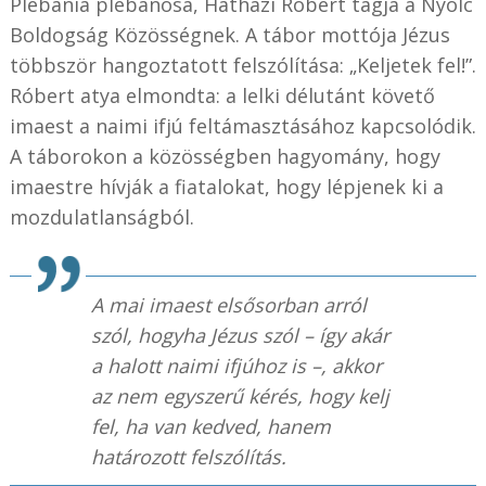
Plébánia plébánosa, Hatházi Róbert tagja a Nyolc
Boldogság Közösségnek. A tábor mottója Jézus
többször hangoztatott felszólítása: „Keljetek fel!”.
Róbert atya elmondta: a lelki délutánt követő
imaest a naimi ifjú feltámasztásához kapcsolódik.
A táborokon a közösségben hagyomány, hogy
imaestre hívják a fiatalokat, hogy lépjenek ki a
mozdulatlanságból.
A mai imaest elsősorban arról
szól, hogyha Jézus szól – így akár
a halott naimi ifjúhoz is –, akkor
az nem egyszerű kérés, hogy kelj
fel, ha van kedved, hanem
határozott felszólítás.