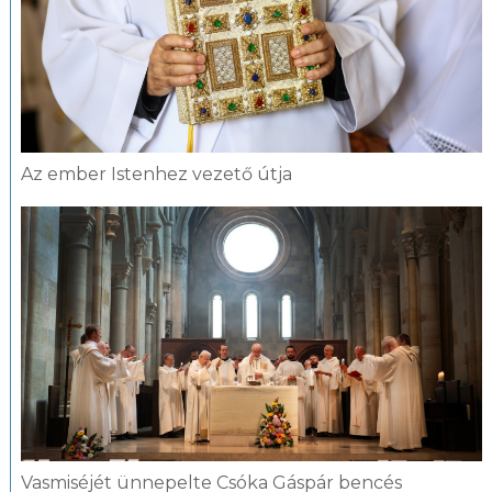
Az ember Istenhez vezető útja
Vasmiséjét ünnepelte Csóka Gáspár bencés