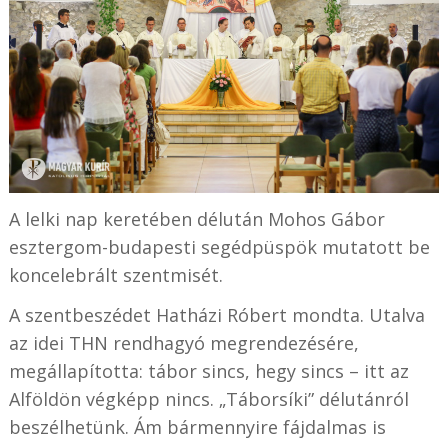
A lelki nap keretében délután Mohos Gábor
esztergom-budapesti segédpüspök mutatott be
koncelebrált szentmisét.
A szentbeszédet Hatházi Róbert mondta. Utalva
az idei THN rendhagyó megrendezésére,
megállapította: tábor sincs, hegy sincs – itt az
Alföldön végképp nincs. „Táborsíki” délutánról
beszélhetünk. Ám bármennyire fájdalmas is