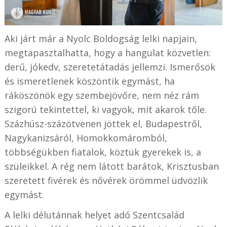
Aki járt már a Nyolc Boldogság lelki napjain,
megtapasztalhatta, hogy a hangulat közvetlen:
derű, jókedv, szeretetátadás jellemzi. Ismerősök
és ismeretlenek köszöntik egymást, ha
ráköszönök egy szembejövőre, nem néz rám
szigorú tekintettel, ki vagyok, mit akarok tőle.
Százhúsz-százötvenen jöttek el, Budapestről,
Nagykanizsáról, Homokkomáromból,
többségükben fiatalok, köztük gyerekek is, a
szüleikkel. A rég nem látott barátok, Krisztusban
szeretett fivérek és nővérek örömmel üdvözlik
egymást.
A lelki délutánnak helyet adó Szentcsalád