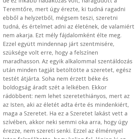
de ez inkább hadakozás volt, haragudott a
Teremtőre, mert úgy érezte, ki tudná ragadni
ebből a helyzetből, mégsem teszi, szeretni
tudná, és értelmet adni az életének, de valamiért
nem akarja. Ezt mély fájdalomként élte meg.
Ezzel együtt mindennap járt szentmisére,
szüksége volt erre, hogy a felszínen
maradhasson. Az egyik alkalommal szentáldozás
után minden tagját betöltötte a szeretet, egész
testét átjárta. Soha nem érzett béke és
boldogság áradt szét a lelkében. Ekkor
rádöbbent: nem lehet szeretethiányos, mert az
az Isten, aki az életét adta érte és mindenkiért,
maga a Szeretet. Ha ez a Szeretet lakást vett a
szívében, akkor neki semmi oka arra, hogy úgy
érezze, nem szereti senki. Ezzel az élménnyel