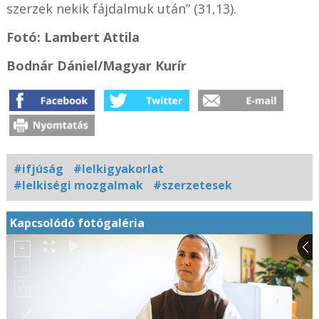
szerzek nekik fájdalmuk után” (31,13).
Fotó: Lambert Attila
Bodnár Dániel/Magyar Kurír
#ifjúság
#lelkigyakorlat
#lelkiségi mozgalmak
#szerzetesek
Kapcsolódó fotógaléria