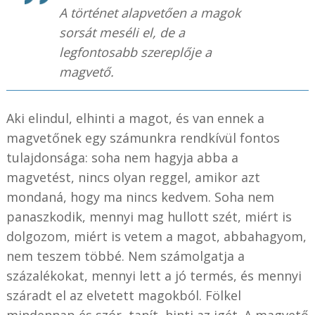
A történet alapvetően a magok
sorsát meséli el, de a
legfontosabb szereplője a
magvető.
Aki elindul, elhinti a magot, és van ennek a
magvetőnek egy számunkra rendkívül fontos
tulajdonsága: soha nem hagyja abba a
magvetést, nincs olyan reggel, amikor azt
mondaná, hogy ma nincs kedvem. Soha nem
panaszkodik, mennyi mag hullott szét, miért is
dolgozom, miért is vetem a magot, abbahagyom,
nem teszem többé. Nem számolgatja a
százalékokat, mennyi lett a jó termés, és mennyi
száradt el az elvetett magokból. Fölkel
mindennap és szór, tanít, hinti az igét. A magvető