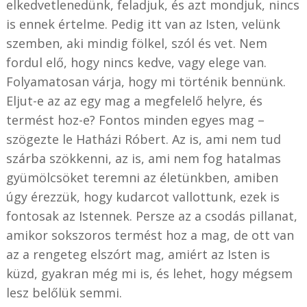
elkedvetlenedünk, feladjuk, és azt mondjuk, nincs
is ennek értelme. Pedig itt van az Isten, velünk
szemben, aki mindig fölkel, szól és vet. Nem
fordul elő, hogy nincs kedve, vagy elege van.
Folyamatosan várja, hogy mi történik bennünk.
Eljut-e az az egy mag a megfelelő helyre, és
termést hoz-e? Fontos minden egyes mag –
szögezte le Hatházi Róbert. Az is, ami nem tud
szárba szökkenni, az is, ami nem fog hatalmas
gyümölcsöket teremni az életünkben, amiben
úgy érezzük, hogy kudarcot vallottunk, ezek is
fontosak az Istennek. Persze az a csodás pillanat,
amikor sokszoros termést hoz a mag, de ott van
az a rengeteg elszórt mag, amiért az Isten is
küzd, gyakran még mi is, és lehet, hogy mégsem
lesz belőlük semmi.