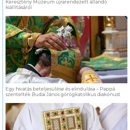
Keresztény Múzeum újrarendezett állandó
kiállításáról
Egy hivatás beteljesülése és elindulása – Pappá
szentelték Budai János görögkatolikus diakónust