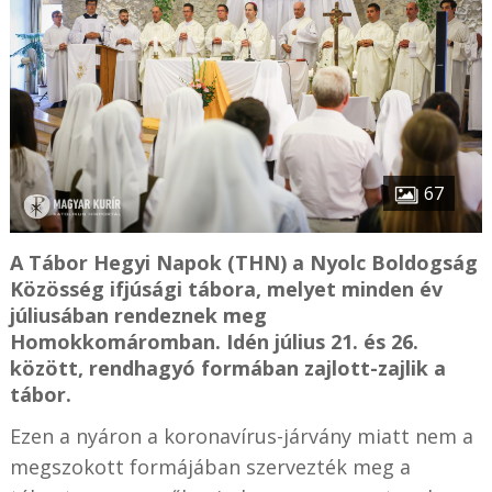
67
A Tábor Hegyi Napok (THN) a Nyolc Boldogság
Közösség ifjúsági tábora, melyet minden év
júliusában rendeznek meg
Homokkomáromban. Idén július 21. és 26.
között, rendhagyó formában zajlott-zajlik a
tábor.
Ezen a nyáron a koronavírus-járvány miatt nem a
megszokott formájában szervezték meg a