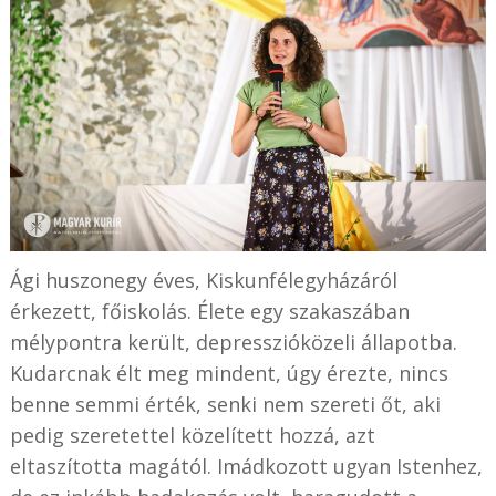
Ági huszonegy éves, Kiskunfélegyházáról
érkezett, főiskolás. Élete egy szakaszában
mélypontra került, depresszióközeli állapotba.
Kudarcnak élt meg mindent, úgy érezte, nincs
benne semmi érték, senki nem szereti őt, aki
pedig szeretettel közelített hozzá, azt
eltaszította magától. Imádkozott ugyan Istenhez,