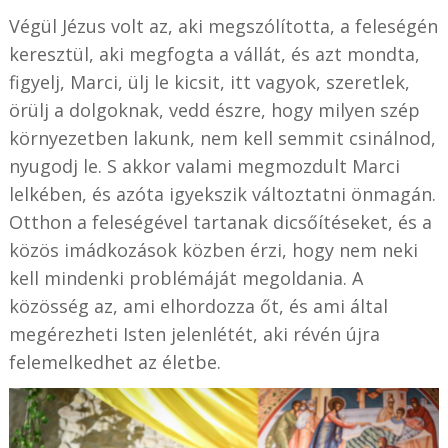
Végül Jézus volt az, aki megszólította, a feleségén
keresztül, aki megfogta a vállát, és azt mondta,
figyelj, Marci, ülj le kicsit, itt vagyok, szeretlek,
örülj a dolgoknak, vedd észre, hogy milyen szép
környezetben lakunk, nem kell semmit csinálnod,
nyugodj le. S akkor valami megmozdult Marci
lelkében, és azóta igyekszik változtatni önmagán.
Otthon a feleségével tartanak dicsőítéseket, és a
közös imádkozások közben érzi, hogy nem neki
kell mindenki problémáját megoldania. A
közösség az, ami elhordozza őt, és ami által
megérezheti Isten jelenlétét, aki révén újra
felemelkedhet az életbe.