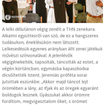
A lelki délutánon végig zenélt a THN zenekara.
Alkalmi együttesről van szó, de ez a hangszeres
tudásukon, éneklésükön nem látszott.
Lelkesedésük egyenes arányban állt zenei játékuk
művészi színvonalával. A jelenlévők
végigénekelték, tapsolták, táncolták az estet, a
végén körtáncban, egymásba kapaszkodva
dicsőítették Istent. Jeremiás próféta sorai
jutottak eszünkbe: „Akkor majd táncot lejt
örömében a lány, az ifjak és az öregek egyaránt
boldogok lesznek. Gyászukat akkor örömre
fordítom, megvigasztalom őket, s örömet