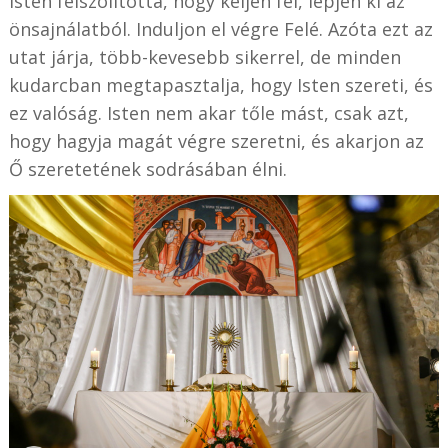
Isten felszólította, hogy keljen fel, lépjen ki az
önsajnálatból. Induljon el végre Felé. Azóta ezt az
utat járja, több-kevesebb sikerrel, de minden
kudarcban megtapasztalja, hogy Isten szereti, és
ez valóság. Isten nem akar tőle mást, csak azt,
hogy hagyja magát végre szeretni, és akarjon az
Ő szeretetének sodrásában élni.