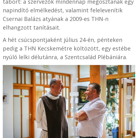
tábort: a szervezők mindennap megosztanak egy
napindító elmélkedést, valamint felelevenítik
Csernai Balázs atyának a 2009-es THN-n
elhangzott tanításait.
A hét csúcspontjaként július 24-én, pénteken
pedig a THN Kecskemétre költözött, egy estébe
nyúló lelki délutánra, a Szentcsalád Plébániára.