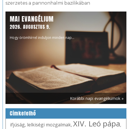
szerzetes a pannonhalmi bazilikában
MAI EVANGÉLIUM
2026. AUGUSZTUS 9.
Hogy örömhírrel induljon minden nap...
Korábbi napi evangéliumok »
Címkefelhő
XIV. Leó pápa
ifjúság
,
lelkiségi mozgalmak
,
,