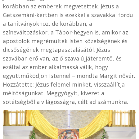
korábban az emberek megvetettek. Jézus a
Getszemáni-kertben is ezekkel a szavakkal fordul
a tanítványokhoz, de korábban, a
színeváltozáskor, a Tábor-hegyen is, amikor az
apostolok megrémültek Isten közelségének és
dicsőségének megtapasztalásától. Jézus
szavában erő van, az ő szava újjáteremtő, és
ezáltal az ember alkalmassá válik, hogy
együttműködjön Istennel – mondta Margit nővér.
Hozzátette: Jézus felemel minket, visszaállítja
méltóságunkat. Meggyógyít, kivezet a
sötétségből a világosságra, célt ad számunkra.