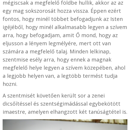
mégiscsak a megfelelő földbe hullik, akkor az az
egy mag sokszorosát hozza vissza. Éppen ezért
fontos, hogy minél többet befogadjunk az Isten
igéjéből, hogy minél alkalmasabb legyen a szívem
arra, hogy befogadjam, amit Ő mond, hogy az
eljusson a lényem legmélyére, mert ott van
számára a megfelelő talaj. Minden lelkinap,
szentmise esély arra, hogy ennek a magnak
megfelelő helye legyen a szívem közepében, ahol
a legjobb helyen van, a legtöbb termést tudja
hozni.
A szentmisét követően került sor a zenei
dicsőítéssel és szentségimádással egybekötött
imaestre, amelyen elhangzott két tanúságtétel is.