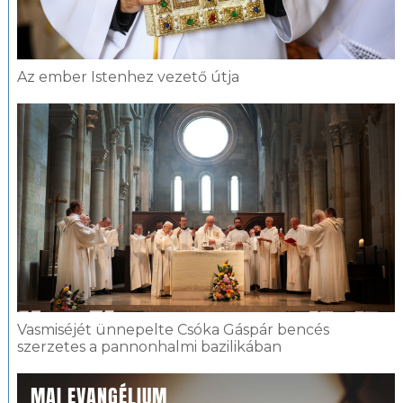
Az ember Istenhez vezető útja
Vasmiséjét ünnepelte Csóka Gáspár bencés
szerzetes a pannonhalmi bazilikában
MAI EVANGÉLIUM