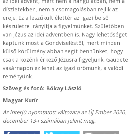
az idei advent, mert nem a hangulatban, nem a
díszletekben, nem a csomagolásban rejlik az
ereje. Ez a leszűkült élettér az igazi belső
készületre irányítja a figyelmünket. Születőben
van Jézus az idei adventben is. Nagy lehetőséget
kaptunk most a Gondviseléstől, mert minden
külső körülmény abban segít bennünket, hogy
csak a közénk érkező Jézusra figyeljünk. Gaudete
vasárnapon ez lehet az igazi örömünk, a valódi
reményünk.
Szöveg és fotó: Bókay László
Magyar Kurír
Az interjú nyomtatott változata az Új Ember 2020.
december 13-i számában jelent meg.