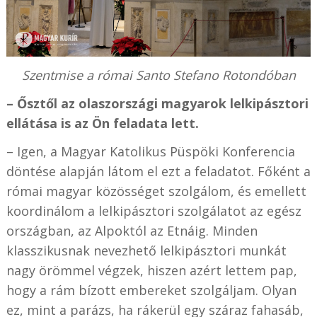
Szentmise a római Santo Stefano Rotondóban
– Ősztől az olaszországi magyarok lelkipásztori
ellátása is az Ön feladata lett.
– Igen, a Magyar Katolikus Püspöki Konferencia
döntése alapján látom el ezt a feladatot. Főként a
római magyar közösséget szolgálom, és emellett
koordinálom a lelkipásztori szolgálatot az egész
országban, az Alpoktól az Etnáig. Minden
klasszikusnak nevezhető lelkipásztori munkát
nagy örömmel végzek, hiszen azért lettem pap,
hogy a rám bízott embereket szolgáljam. Olyan
ez, mint a parázs, ha rákerül egy száraz fahasáb,