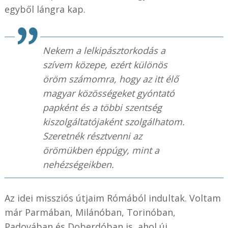
egyből lángra kap.
Nekem a lelkipásztorkodás a
szívem közepe, ezért különös
öröm számomra, hogy az itt élő
magyar közösségeket gyóntató
papként és a többi szentség
kiszolgáltatójaként szolgálhatom.
Szeretnék résztvenni az
örömükben éppúgy, mint a
nehézségeikben.
Az idei missziós útjaim Rómából indultak. Voltam
már Parmában, Milánóban, Torinóban,
Padovában és Doberdóban is, ahol új