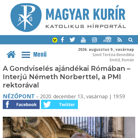
2026. augusztus 9., vasárnap
Menü
Szent Terézia Benedikta
Emõd, Román
A Gondviselés ajándékai Rómában –
Interjú Németh Norberttel, a PMI
rektorával
NÉZŐPONT
– 2020. december 13., vasárnap | 19:59