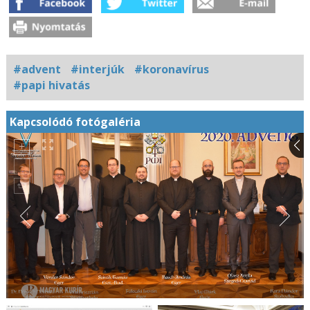
#advent
#interjúk
#koronavírus
#papi hivatás
Kapcsolódó fotógaléria