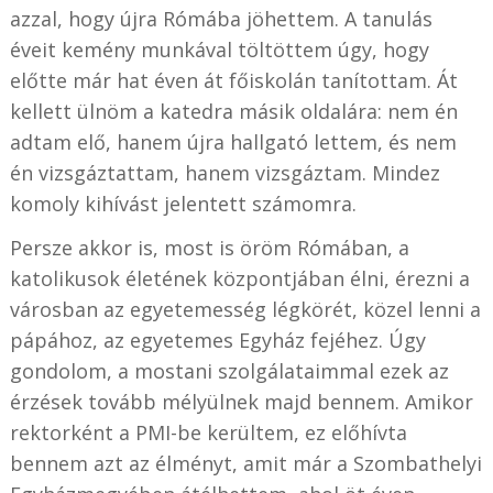
azzal, hogy újra Rómába jöhettem. A tanulás
éveit kemény munkával töltöttem úgy, hogy
előtte már hat éven át főiskolán tanítottam. Át
kellett ülnöm a katedra másik oldalára: nem én
adtam elő, hanem újra hallgató lettem, és nem
én vizsgáztattam, hanem vizsgáztam. Mindez
komoly kihívást jelentett számomra.
Persze akkor is, most is öröm Rómában, a
katolikusok életének központjában élni, érezni a
városban az egyetemesség légkörét, közel lenni a
pápához, az egyetemes Egyház fejéhez. Úgy
gondolom, a mostani szolgálataimmal ezek az
érzések tovább mélyülnek majd bennem. Amikor
rektorként a PMI-be kerültem, ez előhívta
bennem azt az élményt, amit már a Szombathelyi