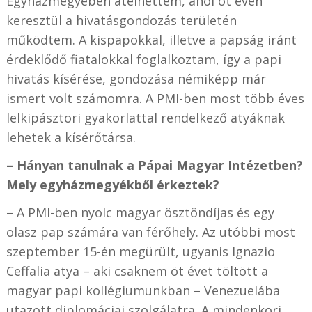
Egyházmegyében átélhettem, ahol öt éven
keresztül a hivatásgondozás területén
működtem. A kispapokkal, illetve a papság iránt
érdeklődő fiatalokkal foglalkoztam, így a papi
hivatás kísérése, gondozása némiképp már
ismert volt számomra. A PMI-ben most több éves
lelkipásztori gyakorlattal rendelkező atyáknak
lehetek a kísérőtársa.
– Hányan tanulnak a Pápai Magyar Intézetben?
Mely egyházmegyékből érkeztek?
– A PMI-ben nyolc magyar ösztöndíjas és egy
olasz pap számára van férőhely. Az utóbbi most
szeptember 15-én megürült, ugyanis Ignazio
Ceffalia atya – aki csaknem öt évet töltött a
magyar papi kollégiumunkban – Venezuelába
utazott diplomáciai szolgálatra. A mindenkori