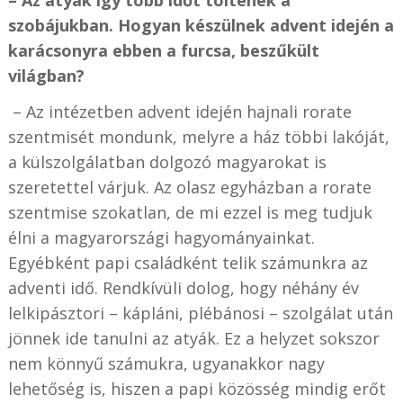
– Az atyák így több időt töltenek a
szobájukban. Hogyan készülnek advent idején a
karácsonyra ebben a furcsa, beszűkült
világban?
– Az intézetben advent idején hajnali rorate
szentmisét mondunk, melyre a ház többi lakóját,
a külszolgálatban dolgozó magyarokat is
szeretettel várjuk. Az olasz egyházban a rorate
szentmise szokatlan, de mi ezzel is meg tudjuk
élni a magyarországi hagyományainkat.
Egyébként papi családként telik számunkra az
adventi idő. Rendkívüli dolog, hogy néhány év
lelkipásztori – kápláni, plébánosi – szolgálat után
jönnek ide tanulni az atyák. Ez a helyzet sokszor
nem könnyű számukra, ugyanakkor nagy
lehetőség is, hiszen a papi közösség mindig erőt