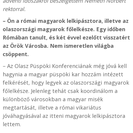
adventi időszakról beszélgettem Németh Norbert
rektorral.
– Ön a római magyarok lelkipásztora, illetve az
olaszországi magyarok főlelkésze. Egy időben
Rómában tanult, és két évvel ezelőtt visszatért
az Örök Városba. Nem ismeretlen világba
csöppent.
– Az Olasz Püspöki Konferenciának még jóvá kell
hagynia a magyar püspöki kar hozzám intézett
felkérését, hogy legyek az olaszországi magyarok
főlelkésze. Jelenleg tehát csak koordinálom a
különböző városokban a magyar misék
megtartását, illetve a római vikariátus
jóváhagyásával az itteni magyarok lelkipásztora
lettem.