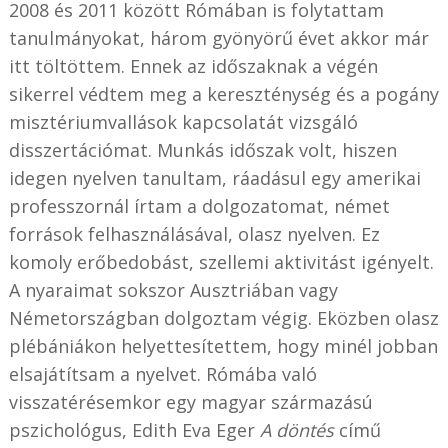
2008 és 2011 között Rómában is folytattam
tanulmányokat, három gyönyörű évet akkor már
itt töltöttem. Ennek az időszaknak a végén
sikerrel védtem meg a kereszténység és a pogány
misztériumvallások kapcsolatát vizsgáló
disszertációmat. Munkás időszak volt, hiszen
idegen nyelven tanultam, ráadásul egy amerikai
professzornál írtam a dolgozatomat, német
források felhasználásával, olasz nyelven. Ez
komoly erőbedobást, szellemi aktivitást igényelt.
A nyaraimat sokszor Ausztriában vagy
Németországban dolgoztam végig. Eközben olasz
plébániákon helyettesítettem, hogy minél jobban
elsajátítsam a nyelvet. Rómába való
visszatérésemkor egy magyar származású
pszichológus, Edith Eva Eger
A döntés
című