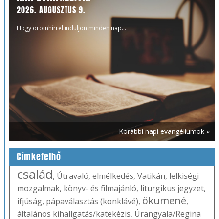
2026. AUGUSZTUS 9.
Hogy örömhírrel induljon minden nap...
Korábbi napi evangéliumok »
Címkefelhő
család
,
Útravaló
,
elmélkedés
,
Vatikán
,
lelkiségi
mozgalmak
,
könyv- és filmajánló
,
liturgikus jegyzet
,
ökumené
ifjúság
,
pápaválasztás (konklávé)
,
,
általános kihallgatás/katekézis
,
Úrangyala/Regina