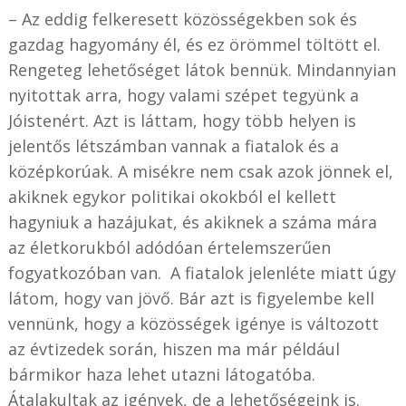
– Az eddig felkeresett közösségekben sok és
gazdag hagyomány él, és ez örömmel töltött el.
Rengeteg lehetőséget látok bennük. Mindannyian
nyitottak arra, hogy valami szépet tegyünk a
Jóistenért. Azt is láttam, hogy több helyen is
jelentős létszámban vannak a fiatalok és a
középkorúak. A misékre nem csak azok jönnek el,
akiknek egykor politikai okokból el kellett
hagyniuk a hazájukat, és akiknek a száma mára
az életkorukból adódóan értelemszerűen
fogyatkozóban van. A fiatalok jelenléte miatt úgy
látom, hogy van jövő. Bár azt is figyelembe kell
vennünk, hogy a közösségek igénye is változott
az évtizedek során, hiszen ma már például
bármikor haza lehet utazni látogatóba.
Átalakultak az igények, de a lehetőségeink is.