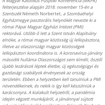
A Magyar Katolikus Püspöki Konferencia (MKPK)
felterjesztése alapján 2018. november 15-én a
Szentszék
Németh Norbertet,
a Szombathelyi
Egyházmegye pasztorális helynökét nevezte ki a
római Pápai Magyar Egyházi Intézet (PMI)
rektorává. Utóbb ő lett a Szent István Alapítvány
elnöke, a római magyar közösség új lelkipásztora,
illetve az olaszországi magyar közösségek
lelkipásztori koordinátora is. A koronavírus-járvány
második hulláma Olaszországot sem kíméli, ősztől
újabb lezárások léptek életbe, új egészségügyi és
gazdasági szabályok érvényesek az ország
területén. Ebben a helyzetben kell tanulniuk a PMI
növendékeinek, és nekik is így kell készülniük a
karácsonyra. A kialakult helyzetről, a pandémia
idején végzett munkájáról, a járvánnyal sújtott