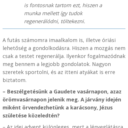
is fontosnak tartom ezt, hiszen a
munka mellett így tudok
regenerálódni, töltekezni.
A futás számomra imaalkalom is, illetve óriási
lehetőség a gondolkodásra. Hiszen a mozgás nem
csak a testet regenerálja. Ilyenkor fogalmazódnak
meg bennem a legjobb gondolatok. Nagyon
szeretek sportolni, és az itteni atyákat is erre
biztatom.
– Beszélgetésünk a Gaudete vasárnapon, azaz
örömvasárnapon jelenik meg. A járvány idején
miként örvendezhetünk a karácsony, Jézus
születése közeledtén?
– Az idei advent különleges, mert a lényeglátásra