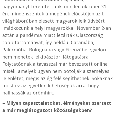
hagyományt teremtettünk: minden október 31-
én, mindenszentek ünnepének előestéjén az I.
világháborúban elesett magyarok lelkiüdvéért
imádkozunk a helyi magyarokkal. November 2-án
aztán a pandémia miatt lezárták Olaszország
több tartományát, így például Cataniába,
Palermóba, Bolognába vagy Firenzébe egyelőre
nem mehetek lelkipásztori látogatásra.
Folytatódnak a tavasszal már bevezetett online
misék, amelyek ugyan nem pótolják a személyes
jelenlétet, mégis az ég felé segíthetnek. Sokaknak
most ez az egyetlen lehetőségük arra, hogy
hallhassák az örömhírt.
– Milyen tapasztalatokat, élményeket szerzett
a már meglátogatott közösségekben?