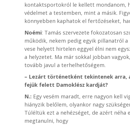
kontaktsportokról le kellett mondanom, hi
védelmet a testemben, mint a másik. Figye
könnyebben kaphatok el fertőzéseket, ha
Noémi
: Tamás szervezete fokozatosan sz
működik, nekem pedig egyik pillanatról a 
vese helyett hirtelen eggyel élni nem egys
a helyzetet. Ma már sokkal jobban vagyo
tovább javul a terhelhetőségem.
– Lezárt történetként tekintenek arra, 
fejük felett Damoklész kardját?
N.:
Egy vesém maradt, erre nagyon kell vi
hiányzik belőlem, olyankor nagy szüksége
Túléltük ezt a nehézséget, de azért néha 
megtanulni, hogy