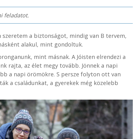
i feladatot.
 szeretem a biztonságot, mindig van B tervem,
másként alakul, mint gondoltuk.
zoronganunk, mint másnak. A Jóisten elrendezi a
unk rajta, az élet megy tovább. Jönnek a napi
bb a napi örömökre. S persze folyton ott van
ták a családunkat, a gyerekek még közelebb