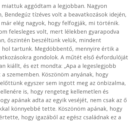
 miattuk aggódtam a legjobban. Nagyon
, Bendegúz tízéves volt a beavatkozások idején,
 már elég nagyok, hogy felfogják, mi történik.
m felesleges volt, mert lélekben gyarapodva
tan, őszintén beszéltünk velük, mindent
 hol tartunk. Megdöbbentő, mennyire értik a
natkozásokra gondolok. A műtét első évfordulóját
n kiállt, és ezt mondta: „Apa a legeslegjobb
őtt a szememben. Köszönöm anyának, hogy
 előttünk egyszer sem ingott meg az önbizalma,
 ellenére is, hogy rengeteg kellemetlen és
, hogy apának adta az egyik veséjét, nem csak az ő
okkal könnyebbé tette. Köszönöm apának, hogy
értette, hogy igazából az egész családnak ez a