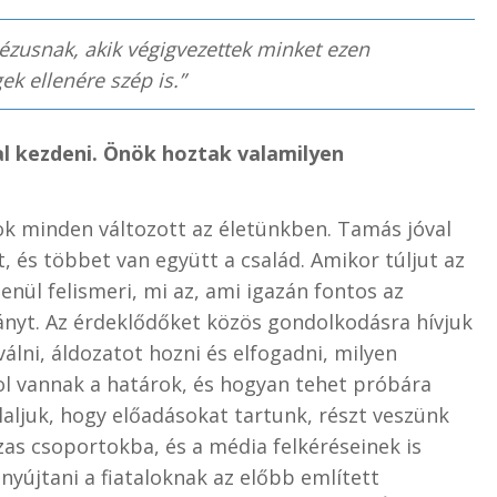
zusnak, akik végigvezettek minket ezen
ek ellenére szép is.”
al kezdeni. Önök hoztak valamilyen
k minden változott az életünkben. Tamás jóval
, és többet van együtt a család. Amikor túljut az
nül felismeri, mi az, ami igazán fontos az
ványt. Az érdeklődőket közös gondolkodásra hívjuk
 válni, áldozatot hozni és elfogadni, milyen
ol vannak a határok, és hogyan tehet próbára
laljuk, hogy előadásokat tartunk, részt veszünk
as csoportokba, és a média felkéréseinek is
 nyújtani a fiataloknak az előbb említett