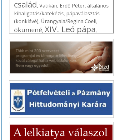
család
,
Vatikán
,
Erdő Péter
,
általános
kihallgatás/katekézis
,
pápaválasztás
(konklávé)
,
Úrangyala/Regina Coeli
,
XIV. Leó pápa
ökumené
,
,
Útravaló