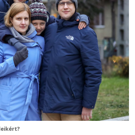
eikért?