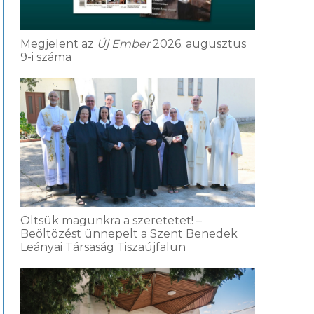
Megjelent az
Új Ember
2026. augusztus
9-i száma
Öltsük magunkra a szeretetet! –
Beöltözést ünnepelt a Szent Benedek
Leányai Társaság Tiszaújfalun