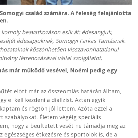
 Somogyi család számára. A feleség felajánlotta
en.
 komoly beavatkozáson esik át: édesanyjuk,
eséjét édesapjuknak, Somogyi Farkas Tamásnak.
thozatalnak köszönhetően visszavonhatatlanul
ítvány létrehozásával vállal szolgálatot.
amás már működő vesével, Noémi pedig egy
tét előtt már az összeomlás határán álltam,
 el kell kezdeni a dialízist. Aztán egyik
aptam és rögtön jól lettem. Azóta ezzel a
t szabályokat. Életem végéig speciális
em, hogy a beültetett vesét ne támadja meg az
 egészséges étkezésre és sportolok is, de a