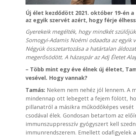
Új élet kezdődött 2021. október 19-én a
az egyik szervét azért, hogy férje élhess
Gyerekeik megélték, hogy mindkét szülőjük
Somogyi-Adamis Noémi odaadta az egyik v
Négyük összetartozása a határtalan áldoza
megerősödött. A házaspár az Adj Életet Alap
– Több mint egy éve élnek új életet, T
vesével. Hogy vannak?
Tamás:
Nekem nem nehéz jól lennem. A mű
mindennap ott lebegett a fejem fölött, hogy
pillanatról a másikra működőképes vesét k
csodával élek. Gondosan betartom az előír
immunszuppresszív gyógyszert kell szedn
immunrendszerem. Emellett odafigyelek az