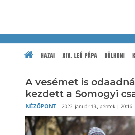
HAZAI
XIV. LEÓ PÁPA
KÜLHONI
K
A vesémet is odaadnám
kezdett a Somogyi cs
NÉZŐPONT
– 2023. január 13., péntek | 20:16