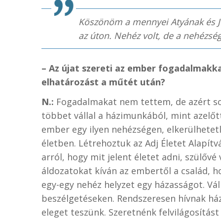
Köszönöm a mennyei Atyának és Jé
az úton. Nehéz volt, de a nehézség
– Az újat szereti az ember fogadalmakk
elhatározást a műtét után?
N.:
Fogadalmakat nem tettem, de azért so
többet vállal a házimunkából, mint azelőtt
ember egy ilyen nehézségen, elkerülhetetle
életben. Létrehoztuk az Adj Életet Alapít
arról, hogy mit jelent életet adni, szülővé
áldozatokat kíván az embertől a család, h
egy-egy nehéz helyzet egy házasságot. Vál
beszélgetéseken. Rendszeresen hívnak ház
eleget teszünk. Szeretnénk felvilágosítást