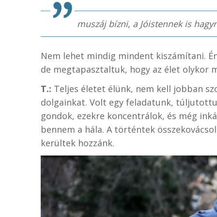
muszáj bízni, a Jóistennek is hagyn
Nem lehet mindig mindent kiszámítani. Én
de megtapasztaltuk, hogy az élet olykor 
T.:
Teljes életet élünk, nem kell jobban s
dolgainkat. Volt egy feladatunk, túljutott
gondok, ezekre koncentrálok, és még inká
bennem a hála. A történtek összekovácsol
kerültek hozzánk.