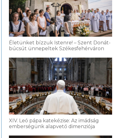
Életünket bízzuk Istenre! – Szent Donát-
búcsút ünnepeltek Székesfehérváron
XIV. Leó pápa katekézise: Az imádság
emberségünk alapvető dimenziója