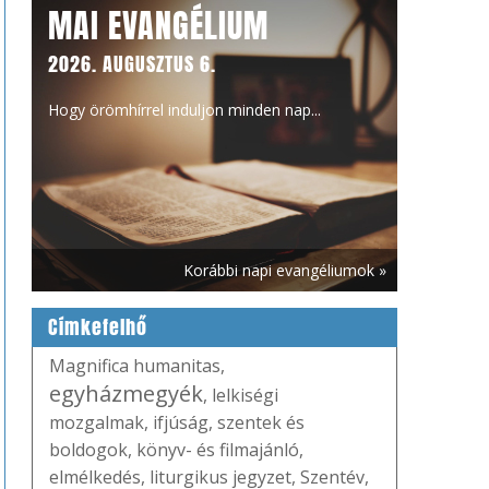
MAI EVANGÉLIUM
2026. AUGUSZTUS 6.
Hogy örömhírrel induljon minden nap...
Korábbi napi evangéliumok »
Címkefelhő
Magnifica humanitas
,
egyházmegyék
,
lelkiségi
mozgalmak
,
ifjúság
,
szentek és
boldogok
,
könyv- és filmajánló
,
elmélkedés
,
liturgikus jegyzet
,
Szentév
,