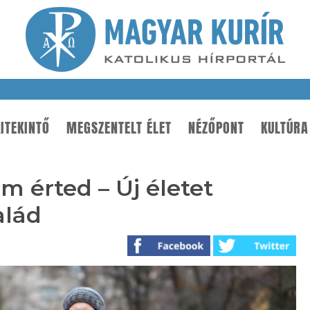
ITEKINTŐ
MEGSZENTELT ÉLET
NÉZŐPONT
KULTÚRA
 érted – Új életet
alád