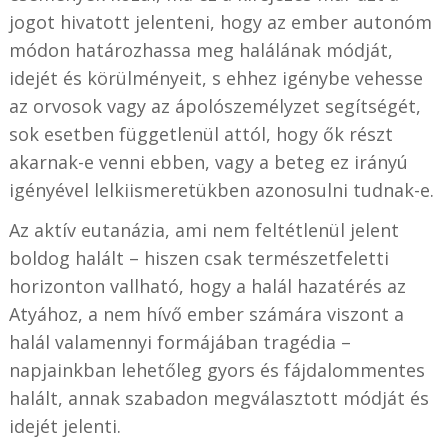
jogot hivatott jelenteni, hogy az ember autonóm
módon határozhassa meg halálának módját,
idejét és körülményeit, s ehhez igénybe vehesse
az orvosok vagy az ápolószemélyzet segítségét,
sok esetben függetlenül attól, hogy ők részt
akarnak-e venni ebben, vagy a beteg ez irányú
igényével lelkiismeretükben azonosulni tudnak-e.
Az aktív eutanázia, ami nem feltétlenül jelent
boldog halált – hiszen csak természetfeletti
horizonton vallható, hogy a halál hazatérés az
Atyához, a nem hívő ember számára viszont a
halál valamennyi formájában tragédia –
napjainkban lehetőleg gyors és fájdalommentes
halált, annak szabadon megválasztott módját és
idejét jelenti.