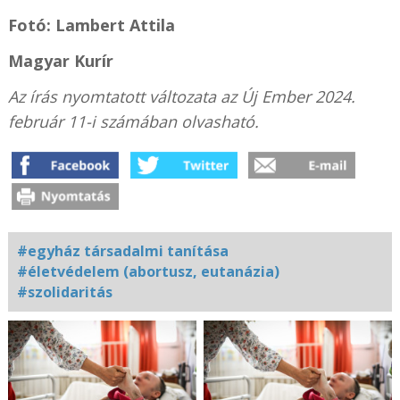
Fotó: Lambert Attila
Magyar Kurír
Az írás nyomtatott változata az Új Ember 2024.
február 11-i számában olvasható.
#egyház társadalmi tanítása
#életvédelem (abortusz, eutanázia)
#szolidaritás
Kapcsolódó
fotógaléria