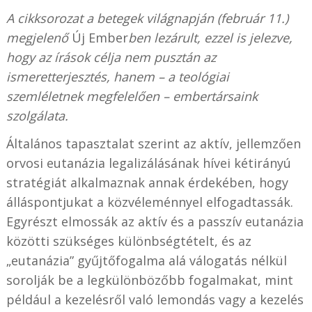
A cikksorozat a betegek világnapján (február 11.)
megjelenő
Új Ember
ben lezárult, ezzel is jelezve,
hogy az írások célja nem pusztán az
ismeretterjesztés, hanem – a teológiai
szemléletnek megfelelően – embertársaink
szolgálata.
Általános tapasztalat szerint az aktív, jellemzően
orvosi eutanázia legalizálásának hívei kétirányú
stratégiát alkalmaznak annak érdekében, hogy
álláspontjukat a közvéleménnyel elfogadtassák.
Egyrészt elmossák az aktív és a passzív eutanázia
közötti szükséges különbségtételt, és az
„eutanázia” gyűjtőfogalma alá válogatás nélkül
sorolják be a legkülönbözőbb fogalmakat, mint
például a kezelésről való lemondás vagy a kezelés