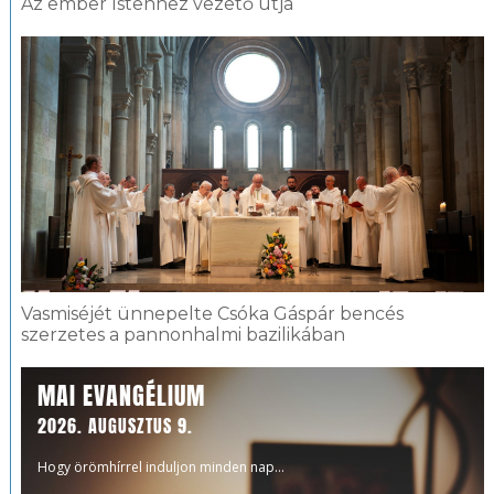
Az ember Istenhez vezető útja
Vasmiséjét ünnepelte Csóka Gáspár bencés
szerzetes a pannonhalmi bazilikában
MAI EVANGÉLIUM
2026. AUGUSZTUS 9.
Hogy örömhírrel induljon minden nap...