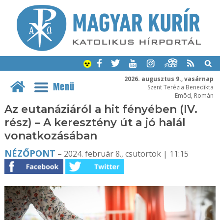
2026. augusztus 9., vasárnap
Menü
Szent Terézia Benedikta
Emõd, Román
Az eutanáziáról a hit fényében (IV.
rész) – A keresztény út a jó halál
vonatkozásában
NÉZŐPONT
– 2024. február 8., csütörtök | 11:15