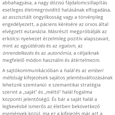
abbahagyása, a nagy dózisú fájdalomcsillapítás
esetleges életmegrövidítő hatásának elfogadása,
az asszisztált öngyilkosság vagy a törvényileg
engedélyezett, a páciens kérésére az orvos által
elvégzett eutanázia. Másrészt megpróbálják az
erkölcsi nyelvezet érzelmileg pozitív alapszavait,
mint az
együttérzés
és az
irgalom
, az
önrendelkezés
és az
autonómia
, a céljaiknak
megfelelő módon használni és átértelmezni.
A sajtókommunikációban a
halál
és az
emberi
méltóság
kifejezések sajátos jelentésváltozásának
lehetünk szemtanúi: e szemantikai stratégia
szerint a „saját” és „méltó” halál fogalma
központi jelentőségű. És bár a saját halál a
legkevésbé ismerős az életben bekövetkező
események közül, ma ez a kifejezés már azt a