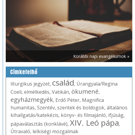
Korábbi napi evangéliumok »
Címkefelhő
család
liturgikus jegyzet
,
,
Úrangyala/Regina
ökumené
Coeli
,
elmélkedés
,
Vatikán
,
,
egyházmegyék
,
Erdő Péter
,
Magnifica
humanitas
,
Szentév
,
szentek és boldogok
,
általános
kihallgatás/katekézis
,
könyv- és filmajánló
,
ifjúság
,
XIV. Leó pápa
pápaválasztás (konklávé)
,
,
Útravaló
,
lelkiségi mozgalmak