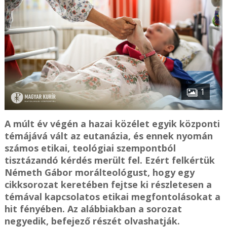
1
A múlt év végén a hazai közélet egyik központi
témájává vált az eutanázia, és ennek nyomán
számos etikai, teológiai szempontból
tisztázandó kérdés merült fel. Ezért felkértük
Németh Gábor morálteológust, hogy egy
cikksorozat keretében fejtse ki részletesen a
témával kapcsolatos etikai megfontolásokat a
hit fényében. Az alábbiakban a sorozat
negyedik, befejező részét olvashatják.