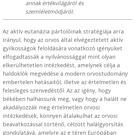
annak értékvilágáról és
szemléletmódjáról.
Az aktív eutanázia pártolóinak stratégiája arra
irányul, hogy az orvos által elvégeztetett aktív
gyilkosságok feloldására vonatkozó igényüket
elfogadtassák a nyilvánossággal mint olyan
elkerülhetetlen intézkedést, amelynek célja a
haldoklók megvédése a modern orvostudomány
embertelen hatásaitól, illetve az értelmetlen és
felesleges szenvedéstől. Az az igény, hogy
békében halhassunk meg, vagy hogy a halált ne
akadályozzák meg értelmetlen orvosi
intézkedések, könnyen átalakulhat az orvosi
beavatkozással történő, célzott halálgyorsítás
gondolatává, amelyre az e téren Európában