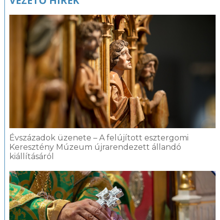
VEZETŐ HÍREK
Évszázadok üzenete – A felújított esztergomi
Keresztény Múzeum újrarendezett állandó
kiállításáról