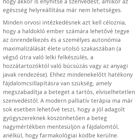
hogy akkor is enyhítse a szenvedést, amikor az
egészség helyreállítása már nem lehetséges.
Minden orvosi intézkedésnek azt kell céloznia,
hogy a haldokló ember számára lehetővé tegye
az önrendelkezés és a személyes autonómia
maximalizálását élete utolsó szakaszában (a
végső útra való lelki felkészülés, a
hozzátartozóktól való búcsúzás vagy az anyagi
javak rendezése). Ehhez mindenekelőtt hatékony
fájdalomcsillapításra van szükség, amely
megszabadítja a beteget a tartós, elviselhetetlen
szenvedéstől. A modern palliatív terápia ma már
sok esetben lehetővé teszi, hogy a jól adagolt
gyógyszereknek köszönhetően a beteg
nagymértékben mentesüljön a fájdalomtól,
anélkül, hogy farmakológiai ködbe kerülne.