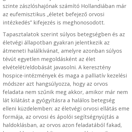
szinte zászlóshajónak számító Hollandiában már
az eufemisztikus „életet befejező orvosi
intézkedés” kifejezés is meghonosodott.
Tapasztalatok szerint súlyos betegségben és az
életvégi állapotban gyakran jelentkezik az
átmeneti halálkívánat, amelyre azonban súlyos
tévút egyetlen megoldásként az élet
elvételét/eldobását javasolni. A keresztény
hospice-intézmények és maga a palliatív kezelési
módszer azt hangsúlyozza, hogy az orvos
feladata nem szűnik meg akkor, amikor már nem
lát kilátást a gyógyításra a halálos betegség
elleni küzdelemben: az életvégi orvosi ellátás eme
formája, az orvosi és ápolói segítségnyújtás a
haldoklásban, az orvos azon feladatából fakad,