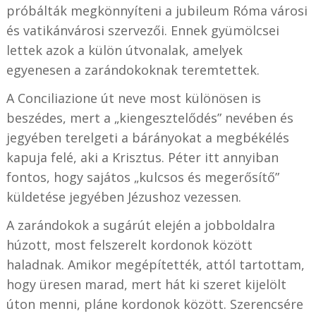
próbálták megkönnyíteni a jubileum Róma városi
és vatikánvárosi szervezői. Ennek gyümölcsei
lettek azok a külön útvonalak, amelyek
egyenesen a zarándokoknak teremtettek.
A Conciliazione út neve most különösen is
beszédes, mert a „kiengesztelődés” nevében és
jegyében terelgeti a bárányokat a megbékélés
kapuja felé, aki a Krisztus. Péter itt annyiban
fontos, hogy sajátos „kulcsos és megerősítő”
küldetése jegyében Jézushoz vezessen.
A zarándokok a sugárút elején a jobboldalra
húzott, most felszerelt kordonok között
haladnak. Amikor megépítették, attól tartottam,
hogy üresen marad, mert hát ki szeret kijelölt
úton menni, pláne kordonok között. Szerencsére