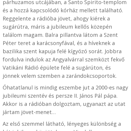
párhuzamos utcájában, a Santo Spirito-templom
és a hozzá kapcsolódó kórház mellett található.
Reggelente a rádióba jövet, ahogy kiérek a
sugárútra, máris a jubileum kellős közepén
találom magam. Balra pillantva látom a Szent
Péter teret a karácsonyfával, és a híveknek a
bazilika szent kapuja felé kígyózó sorát. Jobbra
fordulva indulok az Angyalvárral szemközt fekvő
Vatikáni Rádió épülete felé a sugárúton, és
jönnek velem szemben a zarándokcsoportok.
Óhatatlanul is mindig eszembe jut a 2000-es nagy
jubileumi szentév és persze II. János Pál pápa.
Akkor is a rádióban dolgoztam, ugyanazt az utat
jártam jövet-menet…
Az első szemmel látható, lényeges különbség a