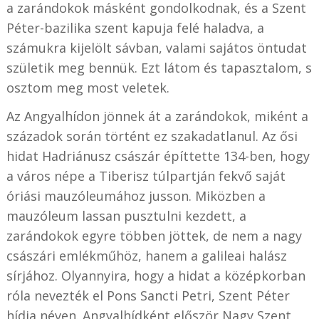
a zarándokok másként gondolkodnak, és a Szent
Péter-bazilika szent kapuja felé haladva, a
számukra kijelölt sávban, valami sajátos öntudat
születik meg bennük. Ezt látom és tapasztalom, s
osztom meg most veletek.
Az Angyalhídon jönnek át a zarándokok, miként a
századok során történt ez szakadatlanul. Az ősi
hidat Hadriánusz császár építtette 134-ben, hogy
a város népe a Tiberisz túlpartján fekvő saját
óriási mauzóleumához jusson. Miközben a
mauzóleum lassan pusztulni kezdett, a
zarándokok egyre többen jöttek, de nem a nagy
császári emlékműhöz, hanem a galileai halász
sírjához. Olyannyira, hogy a hidat a középkorban
róla nevezték el Pons Sancti Petri, Szent Péter
hídja néven. Angyalhídként először Nagy Szent