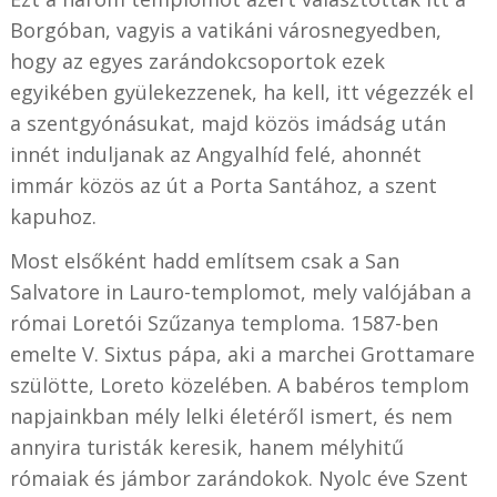
Borgóban, vagyis a vatikáni városnegyedben,
hogy az egyes zarándokcsoportok ezek
egyikében gyülekezzenek, ha kell, itt végezzék el
a szentgyónásukat, majd közös imádság után
innét induljanak az Angyalhíd felé, ahonnét
immár közös az út a Porta Santához, a szent
kapuhoz.
Most elsőként hadd említsem csak a San
Salvatore in Lauro-templomot, mely valójában a
római Loretói Szűzanya temploma. 1587-ben
emelte V. Sixtus pápa, aki a marchei Grottamare
szülötte, Loreto közelében. A babéros templom
napjainkban mély lelki életéről ismert, és nem
annyira turisták keresik, hanem mélyhitű
rómaiak és jámbor zarándokok. Nyolc éve Szent