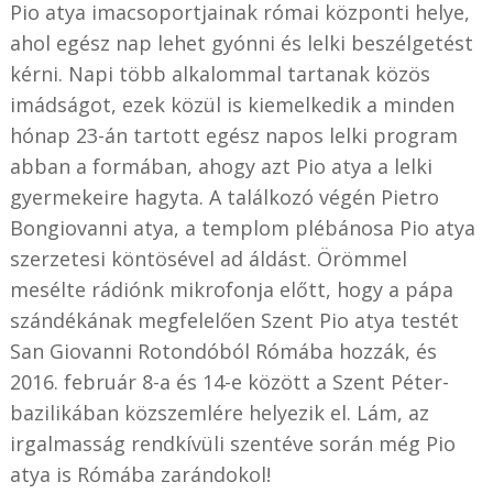
Pio atya imacsoportjainak római központi helye,
ahol egész nap lehet gyónni és lelki beszélgetést
kérni. Napi több alkalommal tartanak közös
imádságot, ezek közül is kiemelkedik a minden
hónap 23-án tartott egész napos lelki program
abban a formában, ahogy azt Pio atya a lelki
gyermekeire hagyta. A találkozó végén Pietro
Bongiovanni atya, a templom plébánosa Pio atya
szerzetesi köntösével ad áldást. Örömmel
mesélte rádiónk mikrofonja előtt, hogy a pápa
szándékának megfelelően Szent Pio atya testét
San Giovanni Rotondóból Rómába hozzák, és
2016. február 8-a és 14-e között a Szent Péter-
bazilikában közszemlére helyezik el. Lám, az
irgalmasság rendkívüli szentéve során még Pio
atya is Rómába zarándokol!