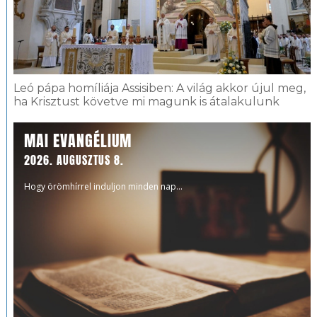
Leó pápa homíliája Assisiben: A világ akkor újul meg,
ha Krisztust követve mi magunk is átalakulunk
MAI EVANGÉLIUM
2026. AUGUSZTUS 8.
Hogy örömhírrel induljon minden nap...