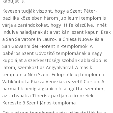
kapuját is.
Kevesen tudják viszont, hogy a Szent Péter-
bazilika közelében három jubileumi templom is
várja a zarándokokat, hogy itt felkészülve, innét
indulva haladjanak át a vatikáni szent kapun. Ezek
a San Salvatore in Lauro-, a Chiesa Nuova- és a
San Giovanni dei Fiorentini-templomok. A
babéros Szent Üdvözítő templomának a nagy
kupoláját a szerkesztőségi szobánk ablakából is
látom, szemközt az Angyalvárral. A másik
templom a Néri Szent Fülöp-féle új templom a
Vatikánból a Piazza Veneziára vezető Corsón. A
harmadik pedig a gianicolói alagúttal szemben,
az Urbsnak a Tiberisz partján a firenzeiek
Keresztelő Szent János-temploma.
Ezt a három templomot azért választották itt a