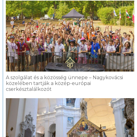
A szolgálat és a közösség ünnepe – Nagykovácsi
közelében tartják a közép-európai
cserkésztalálkozót