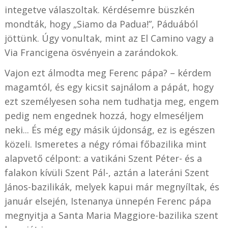
integetve válaszoltak. Kérdésemre büszkén
mondták, hogy „Siamo da Padua!”, Páduából
jöttünk. Úgy vonultak, mint az El Camino vagy a
Via Francigena ösvényein a zarándokok.
Vajon ezt álmodta meg Ferenc pápa? – kérdem
magamtól, és egy kicsit sajnálom a pápát, hogy
ezt személyesen soha nem tudhatja meg, engem
pedig nem engednek hozzá, hogy elmeséljem
neki... És még egy másik újdonság, ez is egészen
közeli. Ismeretes a négy római főbazilika mint
alapvető célpont: a vatikáni Szent Péter- és a
falakon kívüli Szent Pál-, aztán a lateráni Szent
János-bazilikák, melyek kapui már megnyíltak, és
január elsején, Istenanya ünnepén Ferenc pápa
megnyitja a Santa Maria Maggiore-bazilika szent