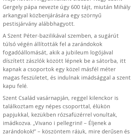
Gergely pápa nevezte úgy 600 tájt, miután Mihály
arkangyal közbenjárására egy szörnyű
pestisjárvány alábbhagyott.
A Szent Péter-bazilikával szemben, a sugárút
túlsó végén állították fel a zarándokok
fogadóállomását, akik a jubileum logójával
díszített zászlók között lépnek be a sátorba, itt
kapnak a csoportok egy közel másfél méter
magas feszületet, és indulnak imádsággal a szent
kapu felé.
Szent Család vasárnapján, reggel kilenckor is
találkoztam egy népes csoporttal, élükön
papjukkal, kezükben rózsafüzérrel vonultak,
imádkozva. „Vivano i pellegrini! – Éljenek a
zarándokok!” – köszöntem rájuk, mire derűsen és