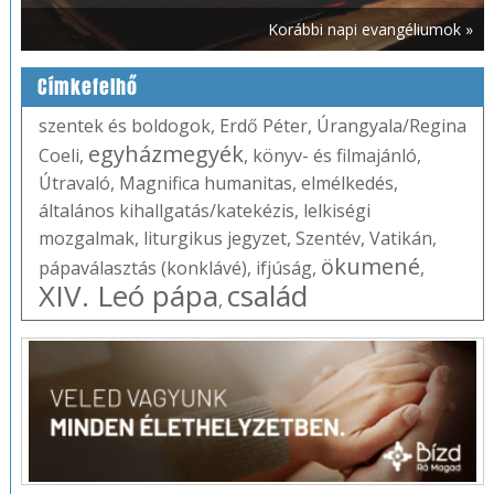
Korábbi napi evangéliumok »
Címkefelhő
szentek és boldogok
,
Erdő Péter
,
Úrangyala/Regina
egyházmegyék
Coeli
,
,
könyv- és filmajánló
,
Útravaló
,
Magnifica humanitas
,
elmélkedés
,
általános kihallgatás/katekézis
,
lelkiségi
mozgalmak
,
liturgikus jegyzet
,
Szentév
,
Vatikán
,
ökumené
pápaválasztás (konklávé)
,
ifjúság
,
,
XIV. Leó pápa
család
,