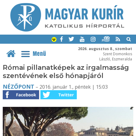
2026. augusztus 8., szombat
Menü
Szent Domonkos
László, Eszmeralda
Római pillanatképek az irgalmasság
szentévének első hónapjáról
NÉZŐPONT
– 2016. január 1., péntek | 15:03