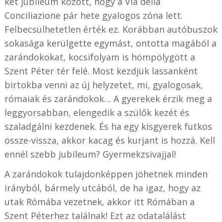
két jubileum között, hogy a Via della
Conciliazione pár hete gyalogos zóna lett.
Felbecsülhetetlen érték ez. Korábban autóbuszok
sokasága kerülgette egymást, ontotta magából a
zarándokokat, kocsifolyam is hömpölygött a
Szent Péter tér felé. Most kezdjük lassanként
birtokba venni az új helyzetet, mi, gyalogosak,
rómaiak és zarándokok… A gyerekek érzik meg a
leggyorsabban, elengedik a szülők kezét és
szaladgálni kezdenek. És ha egy kisgyerek futkos
össze-vissza, akkor kacag és kurjant is hozzá. Kell
ennél szebb jubileum? Gyermekzsivajjal!
A zarándokok tulajdonképpen jöhetnek minden
irányból, bármely utcából, de ha igaz, hogy az
utak Rómába vezetnek, akkor itt Rómában a
Szent Péterhez találnak! Ezt az odatalálást