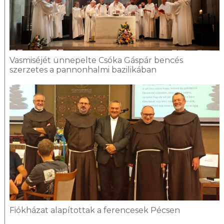
Vasmiséjét ünnepelte Csóka Gáspár bencés
szerzetes a pannonhalmi bazilikában
Fiókházat alapítottak a ferencesek Pécsen