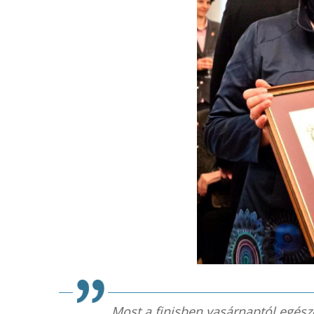
Most a finisben vasárnaptól egésze