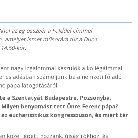
Ahol az Ég összeér a Földdel címmel
, amelyet ismét műsorára tűz a Duna
 14.50-kor.
ként nagy izgalommal készülök a kollégáimmal
yenes adásban számoljunk be a nemzeti fő adó
nc pápa látogatásáról.
tte a Szentatyát Budapestre, Pozsonyba,
. Milyen benyomást tett Önre Ferenc pápa?
az eucharisztikus kongresszuson, és miért tér
en közel lépett hozzánk, újságírókhoz, és