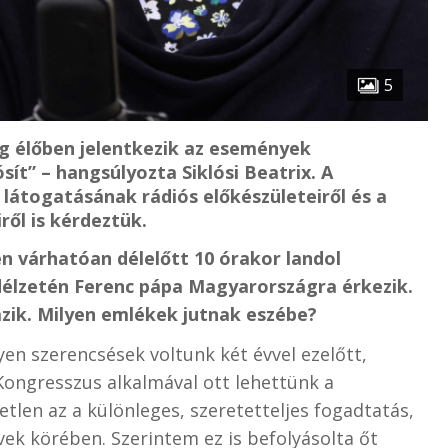
5
ig élőben jelentkezik az események
sít” – hangsúlyozta Siklósi Beatrix. A
látogatásának rádiós előkészületeiről és a
ől is kérdeztük.
en várhatóan délelőtt 10 órakor landol
délzetén Ferenc pápa Magyarországra érkezik.
zik
. Milyen emlékek jutnak eszébe?
en szerencsések voltunk két évvel ezelőtt,
Kongresszus alkalmával ott lehettünk a
tlen az a különleges, szeretetteljes fogadtatás,
ek körében. Szerintem ez is befolyásolta őt