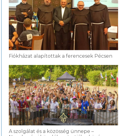
Fiókházat alapítottak a ferencesek Pécsen
A szolgálat és a közösség ünnepe –