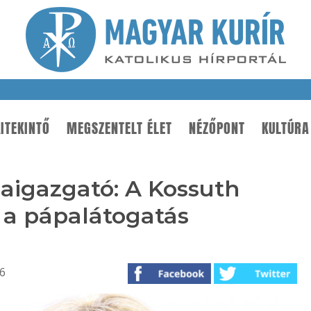
ITEKINTŐ
MEGSZENTELT ÉLET
NÉZŐPONT
KULTÚRA
naigazgató: A Kossuth
i a pápalátogatás
06