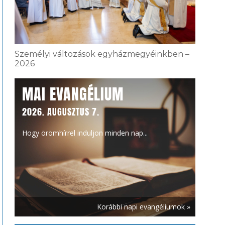
Személyi változások egyházmegyéinkben –
2026
MAI EVANGÉLIUM
2026. AUGUSZTUS 7.
Hogy örömhírrel induljon minden nap...
Korábbi napi evangéliumok »