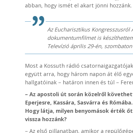
abban, hogy ismét el akart jönni hozzánk.
Az Eucharisztikus Kongresszusról 
dokumentumfilmet is készíthettem
Televízió április 29-én, szombaton
Most a Kossuth rádió csatornaigazgatója
együtt arra, hogy három napon át élő eg
hallgatóinak – határon innen és túl – Fere
– Az apostoli út során közelről követhe
Eperjesre, Kassára, Sasvárra és Rómába
Hogy látja, milyen benyomások érték őt 
vissza hozzánk?
– Az első pillanatban, amikor a repülőgép