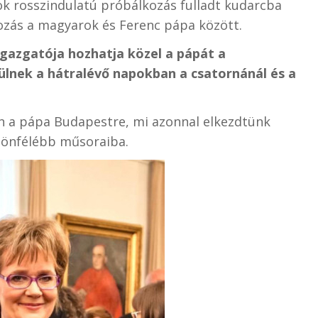
k rosszindulatú próbálkozás fulladt kudarcba
lkozás a magyarok és Ferenc pápa között.
igazgatója hozhatja közel a pápát a
ülnek a hátralévő napokban a csatornánál és a
ön a pápa Budapestre, mi azonnal elkezdtünk
ülönfélébb műsoraiba.