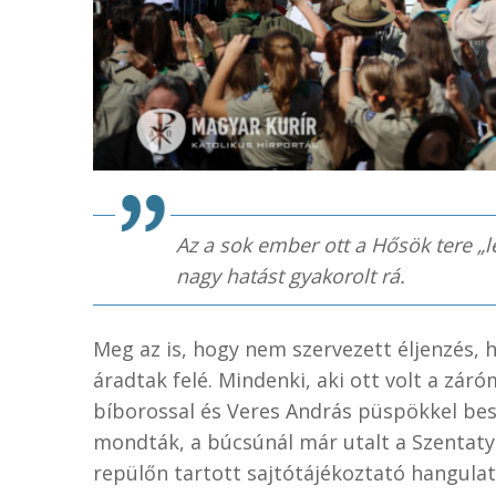
Az a sok ember ott a Hősök tere „
nagy hatást gyakorolt rá.
Meg az is, hogy nem szervezett éljenzés,
áradtak felé. Mindenki, aki ott volt a zár
bíborossal és Veres András püspökkel bes
mondták, a búcsúnál már utalt a Szentatya
repülőn tartott sajtótájékoztató hangulat