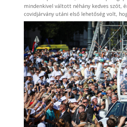
mindenkivel váltott néhány kedves szót, ér
covidjárvány utáni első lehetőség volt, ho