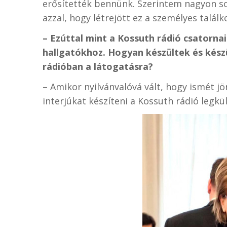
erősítették bennünk. Szerintem nagyon so
azzal, hogy létrejött ez a személyes talá
– Ezúttal mint a Kossuth rádió csatorna
hallgatókhoz. Hogyan készültek és kész
rádióban a látogatásra?
– Amikor nyilvánvalóvá vált, hogy ismét j
interjúkat készíteni a Kossuth rádió legk