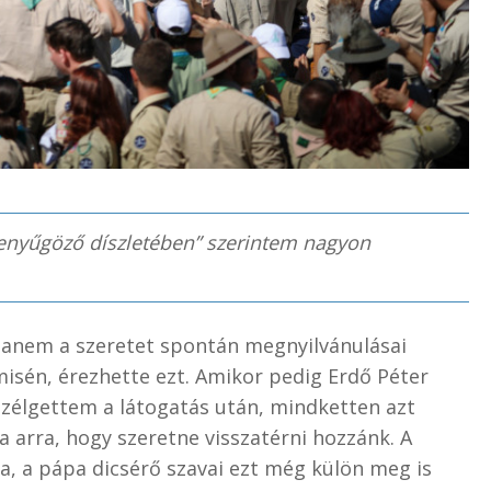
lenyűgöző díszletében” szerintem nagyon
 hanem a szeretet spontán megnyilvánulásai
ómisén, érezhette ezt. Amikor pedig Erdő Péter
zélgettem a látogatás után, mindketten azt
 arra, hogy szeretne visszatérni hozzánk. A
a, a pápa dicsérő szavai ezt még külön meg is