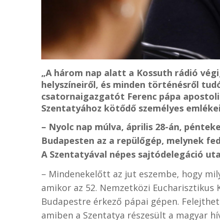
„A három nap alatt a Kossuth rádió vég
helyszíneiről, és minden történésről tudó
csatornaigazgatót Ferenc pápa apostoli 
Szentatyához kötődő személyes emlékeir
– Nyolc nap múlva, április 28-án, péntek
Budapesten az a repülőgép, melynek fe
A Szentatyával népes
sajtódelegáció uta
– Mindenekelőtt az jut eszembe, hogy mily
amikor az 52. Nemzetközi Eucharisztikus 
Budapestre érkező pápai gépen. Felejthete
amiben a Szentatya részesült a magyar hív