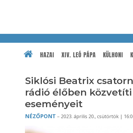
HAZAI
XIV. LEÓ PÁPA
KÜLHONI
K
Siklósi Beatrix csator
rádió élőben közvetít
eseményeit
NÉZŐPONT
– 2023. április 20., csütörtök | 16: