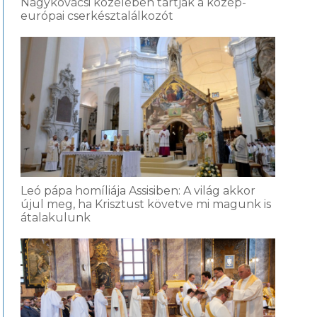
Nagykovácsi közelében tartják a közép-
európai cserkésztalálkozót
Leó pápa homíliája Assisiben: A világ akkor
újul meg, ha Krisztust követve mi magunk is
átalakulunk