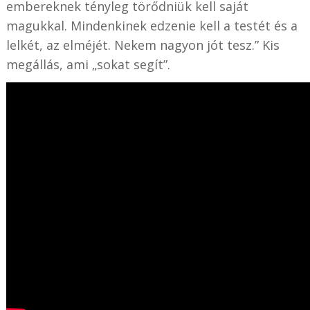
embereknek tényleg törődniük kell saját
magukkal. Mindenkinek edzenie kell a testét és a
lelkét, az elméjét. Nekem nagyon jót tesz.” Kis
megállás, ami „sokat segít”.