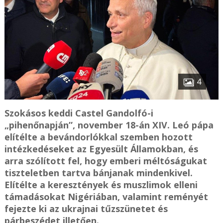
4
Szokásos keddi Castel Gandolfó-i
„pihenőnapján”, november 18-án XIV. Leó pápa
elítélte a bevándorlókkal szemben hozott
intézkedéseket az Egyesült Államokban, és
arra szólított fel, hogy emberi méltóságukat
tiszteletben tartva bánjanak mindenkivel.
Elítélte a keresztények és muszlimok elleni
támadásokat Nigériában, valamint reményét
fejezte ki az ukrajnai tűzszünetet és
párbeszédet illetően.