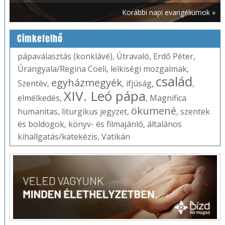
Korábbi napi evangéliumok »
Címkefelhő
pápaválasztás (konklávé)
,
Útravaló
,
Erdő Péter
,
Úrangyala/Regina Coeli
,
lelkiségi mozgalmak
,
család
egyházmegyék
Szentév
,
,
ifjúság
,
,
XIV. Leó pápa
elmélkedés
,
,
Magnifica
ökumené
humanitas
,
liturgikus jegyzet
,
,
szentek
és boldogok
,
könyv- és filmajánló
,
általános
kihallgatás/katekézis
,
Vatikán