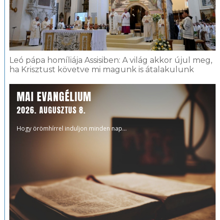
Leó pápa homíliája Assisiben: A világ akkor újul meg,
ha Krisztust követve mi magunk is átalakulunk
MAI EVANGÉLIUM
2026. AUGUSZTUS 8.
Hogy örömhírrel induljon minden nap...