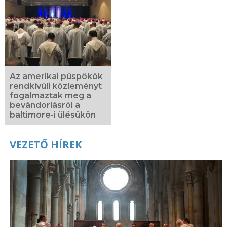
Az amerikai püspökök
rendkívüli közleményt
fogalmaztak meg a
bevándorlásról a
baltimore-i ülésükön
VEZETŐ HÍREK