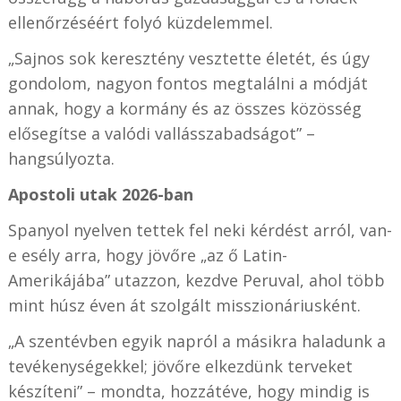
ellenőrzéséért folyó küzdelemmel.
„Sajnos sok keresztény vesztette életét, és úgy
gondolom, nagyon fontos megtalálni a módját
annak, hogy a kormány és az összes közösség
elősegítse a valódi vallásszabadságot” –
hangsúlyozta.
Apostoli utak 2026-ban
Spanyol nyelven tettek fel neki kérdést arról, van-
e esély arra, hogy jövőre
„
az ő Latin-
Amerikájába” utazzon, kezdve Peruval, ahol több
mint húsz éven át szolgált misszionáriusként.
„A szentévben egyik napról a másikra haladunk a
tevékenységekkel; jövőre elkezdünk terveket
készíteni” – mondta, hozzátéve, hogy mindig is