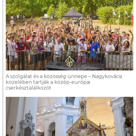
A szolgálat és a közösség ünnepe – Nagykovácsi
közelében tartják a közép-európai
cserkésztalálkozót