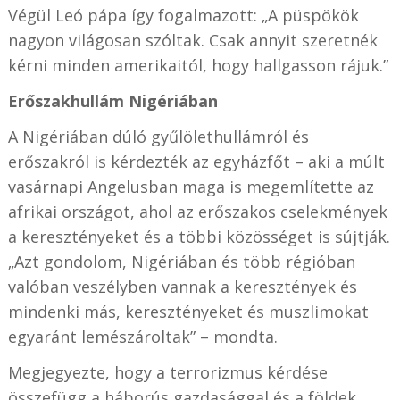
Végül Leó pápa így fogalmazott: „A püspökök
nagyon világosan szóltak. Csak annyit szeretnék
kérni minden amerikaitól, hogy hallgasson rájuk.”
Erőszakhullám Nigériában
A Nigériában dúló gyűlölethullámról és
erőszakról is kérdezték az egyházfőt – aki a múlt
vasárnapi Angelusban maga is megemlítette az
afrikai országot, ahol az erőszakos cselekmények
a keresztényeket és a többi közösséget is sújtják.
„Azt gondolom, Nigériában és több régióban
valóban veszélyben vannak a keresztények és
mindenki más, keresztényeket és muszlimokat
egyaránt lemészároltak” – mondta.
Megjegyezte, hogy a terrorizmus kérdése
összefügg a háborús gazdasággal és a földek