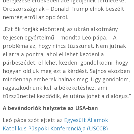
befejezése érdekében átengedjenek területeket
Oroszországnak – Donald Trump elnök beszélt
nemrég erről az opcióról.
„Ezt ők fogják eldönteni; az ukrán alkotmány
teljesen egyértelmű – mondta Leó pápa. – A
probléma az, hogy nincs tűzszünet. Nem jutnak
el arra a pontra, ahol el lehet kezdeni a
párbeszédet, el lehet kezdeni gondolkodni, hogy
hogyan oldjuk meg ezt a kérdést. Sajnos eközben
mindennap emberek halnak meg. Úgy gondolom,
ragaszkodnunk kell a békekötéshez, ami
tűzszünettel kezdődik, és utána jöhet a dialógus.”
A bevándorlók helyzete az USA-ban
Leó pápa szót ejtett az
Egyesült Államok
Katolikus Püspöki Konferenciája (USCCB)