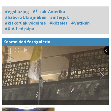
#egyházjog
#Észak-Amerika
#háború Ukrajnában
#interjúk
#kiskorúak védelme
#közélet
#Vatikán
#XIV. Leó pápa
Kapcsolódó fotógaléria