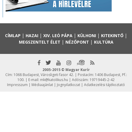
|
|
|
|
|
CÍMLAP
HAZAI
XIV. LEÓ PÁPA
KÜLHONI
KITEKINTŐ
|
|
MEGSZENTELT ÉLET
NÉZŐPONT
KULTÚRA
2005-2015 © Magyar Kurír
Cím: 1068 Budapest, Városligeti fasor 42. | Postacím: 1406 Budapest, Pf.:
100. | E-mail:
mk@katolikus.hu
| Adószám: 19719445-2-42
Impresszum
|
Médiaajánlat
|
Jognyilatkozat
|
Adatkezelési tájékoztató