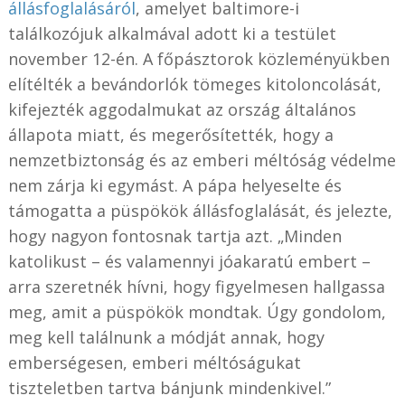
állásfoglalásáról
, amelyet baltimore-i
találkozójuk alkalmával adott ki a testület
november 12-én. A főpásztorok közleményükben
elítélték a bevándorlók tömeges kitoloncolását,
kifejezték aggodalmukat az ország általános
állapota miatt, és megerősítették, hogy a
nemzetbiztonság és az emberi méltóság védelme
nem zárja ki egymást. A pápa helyeselte és
támogatta a püspökök állásfoglalását, és jelezte,
hogy nagyon fontosnak tartja azt. „Minden
katolikust – és valamennyi jóakaratú embert –
arra szeretnék hívni, hogy figyelmesen hallgassa
meg, amit a püspökök mondtak. Úgy gondolom,
meg kell találnunk a módját annak, hogy
emberségesen, emberi méltóságukat
tiszteletben tartva bánjunk mindenkivel.”