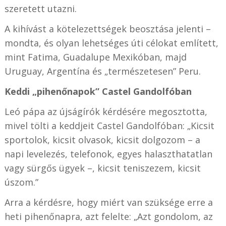
szeretett utazni.
A kihívást a kötelezettségek beosztása jelenti –
mondta, és olyan lehetséges úti célokat említett,
mint Fatima, Guadalupe Mexikóban, majd
Uruguay, Argentína és „természetesen” Peru.
Keddi „pihenőnapok” Castel Gandolfóban
Leó pápa az újságírók kérdésére megosztotta,
mivel tölti a keddjeit Castel Gandolfóban: „Kicsit
sportolok, kicsit olvasok, kicsit dolgozom – a
napi levelezés, telefonok, egyes halaszthatatlan
vagy sürgős ügyek –, kicsit teniszezem, kicsit
úszom.”
Arra a kérdésre, hogy miért van szüksége erre a
heti pihenőnapra, azt felelte: „Azt gondolom, az