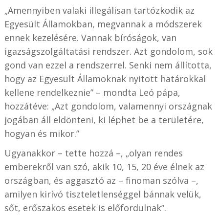
„Amennyiben valaki illegálisan tartózkodik az
Egyesült Államokban, megvannak a módszerek
ennek kezelésére. Vannak bíróságok, van
igazságszolgáltatási rendszer. Azt gondolom, sok
gond van ezzel a rendszerrel. Senki nem állította,
hogy az Egyesült Államoknak nyitott határokkal
kellene rendelkeznie” – mondta Leó pápa,
hozzátéve: „Azt gondolom, valamennyi országnak
jogában áll eldönteni, ki léphet be a területére,
hogyan és mikor.”
Ugyanakkor – tette hozzá –, „olyan rendes
emberekről van szó, akik 10, 15, 20 éve élnek az
országban, és aggasztó az – finoman szólva –,
amilyen kirívó tiszteletlenséggel bánnak velük,
sőt, erőszakos esetek is előfordulnak”.