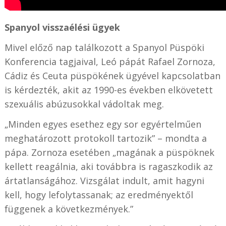
Spanyol visszaélési ügyek
Mivel előző nap találkozott a Spanyol Püspöki
Konferencia tagjaival, Leó pápát Rafael Zornoza,
Cádiz és Ceuta püspökének ügyével kapcsolatban
is kérdezték, akit az 1990-es években elkövetett
szexuális abúzusokkal vádoltak meg.
„Minden egyes esethez egy sor egyértelműen
meghatározott protokoll tartozik” – mondta a
pápa. Zornoza esetében „magának a püspöknek
kellett reagálnia, aki továbbra is ragaszkodik az
ártatlanságához. Vizsgálat indult, amit hagyni
kell, hogy lefolytassanak; az eredményektől
függenek a következmények.”