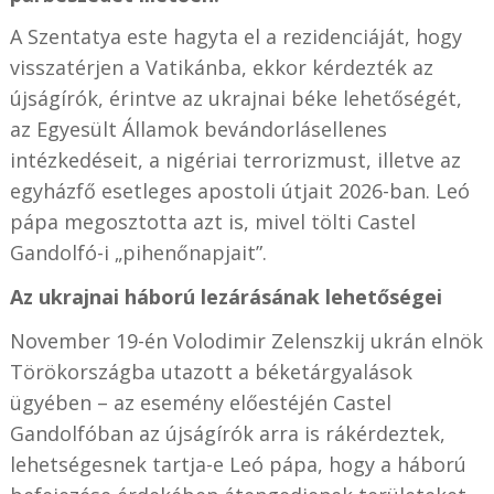
A Szentatya este hagyta el a rezidenciáját, hogy
visszatérjen a Vatikánba, ekkor kérdezték az
újságírók, érintve az ukrajnai béke lehetőségét,
az Egyesült Államok bevándorlásellenes
intézkedéseit, a nigériai terrorizmust, illetve az
egyházfő esetleges apostoli útjait 2026-ban. Leó
pápa megosztotta azt is, mivel tölti Castel
Gandolfó-i „pihenőnapjait”.
Az ukrajnai háború lezárásának lehetőségei
November 19-én Volodimir Zelenszkij ukrán elnök
Törökországba utazott a béketárgyalások
ügyében – az esemény előestéjén Castel
Gandolfóban az újságírók arra is rákérdeztek,
lehetségesnek tartja-e Leó pápa, hogy a háború