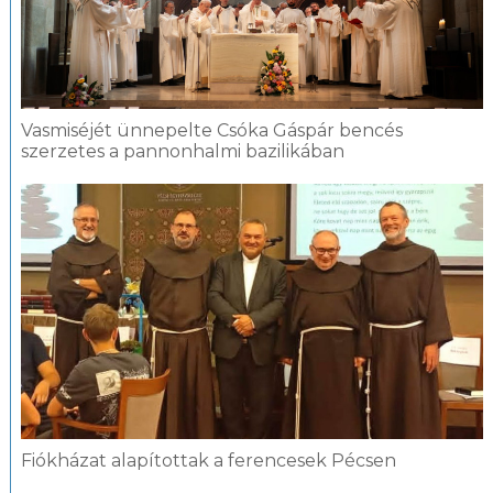
Vasmiséjét ünnepelte Csóka Gáspár bencés
szerzetes a pannonhalmi bazilikában
Fiókházat alapítottak a ferencesek Pécsen