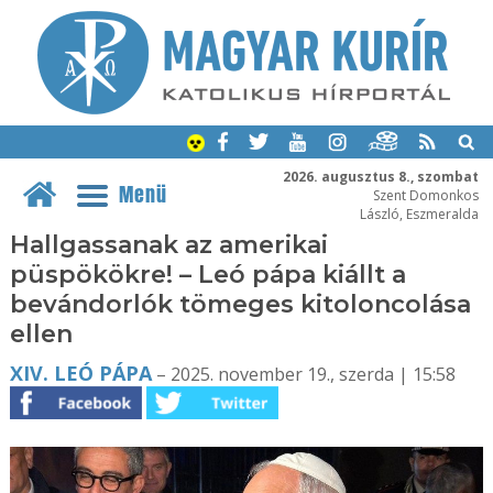
2026. augusztus 8., szombat
Menü
Szent Domonkos
László, Eszmeralda
Hallgassanak az amerikai
püspökökre! – Leó pápa kiállt a
bevándorlók tömeges kitoloncolása
ellen
XIV. LEÓ PÁPA
– 2025. november 19., szerda | 15:58