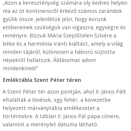
„Azon a kereszténység számára oly kedves helyen
ma az öt kontinensről érkező számos zarándok
gyűlik össze: jelenlétük jelzi, hogy korunk
embereinek szükségük van vigaszra, egységre és
reményre. Bízzuk Mária Szeplőtelen Szívére a
béke és a harmónia iránti kiáltást, amely a világ
minden tájáról, különösen a háború sújtotta
népektől hallatszik. Áldásomat adom
mindenkinek!”
Emléktábla Szent Péter téren
A Szent Péter tér azon pontján, ahol II. János Pált
eltalálták a lövések, egy fehér, a kövezetbe
helyezett márványtábla emlékezetet a
történtekre. A táblán II. János Pál pápa címere,
valamint a merénylet dátuma látható.