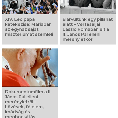
XIV. Leó pápa
Elárvultunk egy pillanat
katekézise: Máriában
alatt – Vértesaljai
az egyház saját
László Rómában élt a
misztériumát szemléli
II. János Pál elleni
merényletkor
Dokumentumfilm a II.
János Pál elleni
merényletről –
Lövések, félelem,
imádság és
megbocsátás