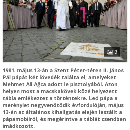
3
1981. május 13-án a Szent Péter-téren II. János
Pál pápát két lövedék találta el, amelyeket
Mehmet Ali Ağca adott le pisztolyából. Azon
helyen most a macskakövek közé helyezett
tábla emlékeztet a történtekre. Leó pápa a
merénylet negyvenötödik évfordulóján, május
13-én az általános kihallgatás elején leszállt a
pápamobilról, és megérintve a táblát csendben
imádkozott.