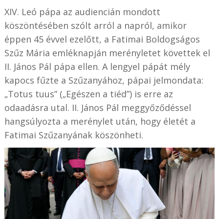
XIV. Leó pápa az audiencián mondott
köszöntésében szólt arról a napról, amikor
éppen 45 évvel ezelőtt, a Fatimai Boldogságos
Szűz Mária emléknapján merényletet követtek el
II. János Pál pápa ellen. A lengyel pápát mély
kapocs fűzte a Szűzanyához, pápai jelmondata:
„Totus tuus” („Egészen a tiéd”) is erre az
odaadásra utal. II. János Pál meggyőződéssel
hangsúlyozta a merénylet után, hogy életét a
Fatimai Szűzanyának köszönheti.