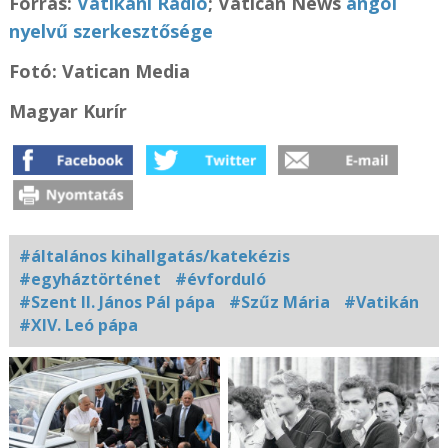
Forrás:
Vatikáni Rádió
; Vatican News
angol
nyelvű szerkesztősége
Fotó: Vatican Media
Magyar Kurír
#általános kihallgatás/katekézis
#egyháztörténet
#évforduló
#Szent II. János Pál pápa
#Szűz Mária
#Vatikán
#XIV. Leó pápa
Kapcsolódó
fotógaléria