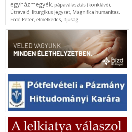
egyházmegyék
,
pápaválasztás (konklávé)
,
Útravaló
,
liturgikus jegyzet
,
Magnifica humanitas
,
Erdő Péter
,
elmélkedés
,
ifjúság