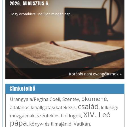
2026. AUGUSZTUS 6.
Hogy örömhírrel induljon minden nap...
Korábbi napi evangéliumok »
Címkefelhő
ökumené
Úrangyala/Regina Coeli
,
Szentév
,
,
család
általános kihallgatás/katekézis
,
,
lelkiségi
XIV. Leó
mozgalmak
,
szentek és boldogok
,
pápa
,
könyv- és filmajánló
,
Vatikán
,