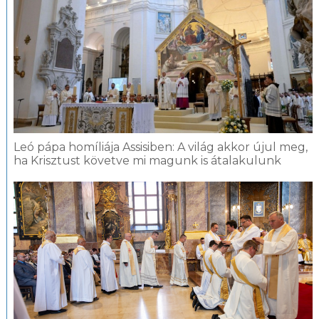
Leó pápa homíliája Assisiben: A világ akkor újul meg,
ha Krisztust követve mi magunk is átalakulunk