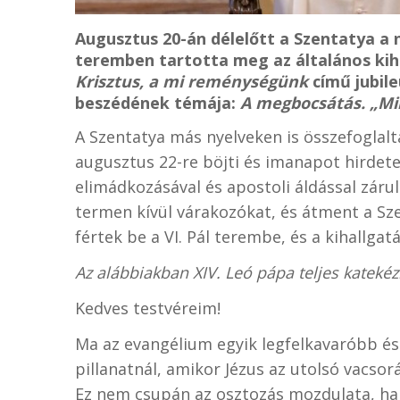
Augusztus 20-án délelőtt a Szentatya a n
teremben tartotta meg az általános kih
Krisztus, a mi reménységünk
című jubile
beszédének témája:
A megbocsátás. „Min
A Szentatya más nyelveken is összefoglalta
augusztus 22-re böjti és imanapot hirdetet
elimádkozásával és apostoli áldással záru
termen kívül várakozókat, és átment a Sze
fértek be a VI. Pál terembe, és a kihallgat
Az alábbiakban XIV. Leó pápa teljes katekéz
Kedves testvéreim!
Ma az evangélium egyik legfelkavaróbb és
pillanatnál, amikor Jézus az utolsó vacsorá
Ez nem csupán az osztozás mozdulata, ha