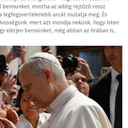
alál bennünket: mintha az addig rejtőző rossz
a legfegyvertelenebb arcát mutatja meg. És
üdvösségünk: mert azt mondja nekünk, hogy Isten
gy elérjen bennünket, még abban az órában is,