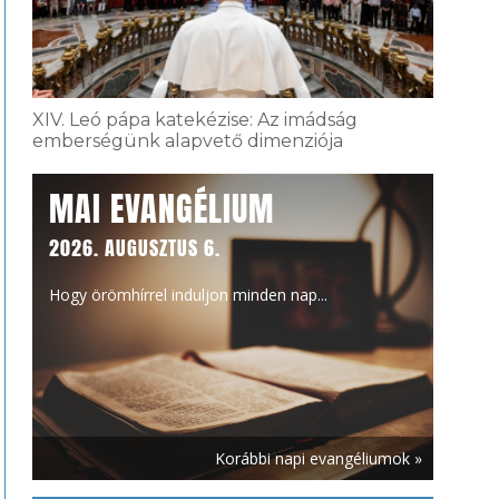
XIV. Leó pápa katekézise: Az imádság
emberségünk alapvető dimenziója
MAI EVANGÉLIUM
2026. AUGUSZTUS 6.
Hogy örömhírrel induljon minden nap...
Korábbi napi evangéliumok »