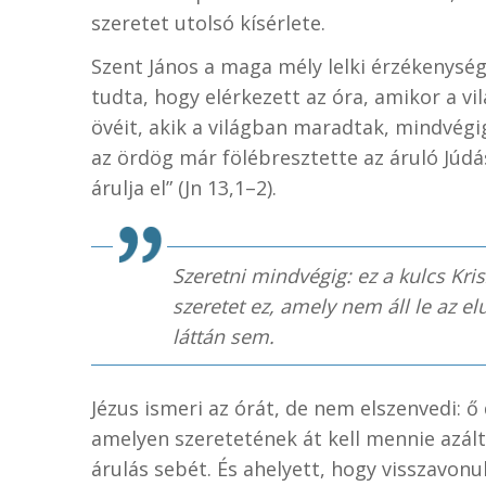
szeretet utolsó kísérlete.
Szent János a maga mély lelki érzékenységé
tudta, hogy elérkezett az óra, amikor a vil
övéit, akik a világban maradtak, mindvégi
az ördög már fölébresztette az áruló Júdá
árulja el” (Jn 13,1–2).
Szeretni mindvégig: ez a kulcs Kr
szeretet ez, amely nem áll le az el
láttán sem.
Jézus ismeri az órát, de nem elszenvedi: ő 
amelyen szeretetének át kell mennie azál
árulás sebét. És ahelyett, hogy visszavonu