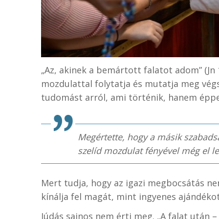
„Az, akinek a bemártott falatot adom” (Jn 1
mozdulattal folytatja és mutatja meg vég
tudomást arról, ami történik, hanem éppen
Megértette, hogy a másik szabadsá
szelíd mozdulat fényével még el le
Mert tudja, hogy az igazi megbocsátás n
kínálja fel magát, mint ingyenes ajándéko
Júdás sajnos nem érti meg. „A falat után 