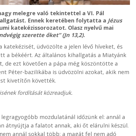
agy melegre való tekintettel a VI. Pál
allgatást. Ennek keretében folytatta a
Jézus
umi katekézissorozatot. Olasz nyelvű mai
dvégig szerette őket” (Jn 13,2)
.
 katekézisét, üdvözölte a jelen lévő híveket, és
t a békéért. Az általános kihallgatás a Miatyánk
lt, de ezt követően a pápa még köszöntötte a
nt Péter-bazilikába is üdvözölni azokat, akik nem
ást kivetítőn követték.
isének fordítását közreadjuk.
 legragyogóbb mozdulatánál időzünk el: annál a
n átnyújtja a falatot annak, aki őt elárulni készül.
nem annál sokkal több: a magát fel nem adó