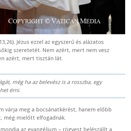
3,26). Jézus ezzel az egyszerű és alázatos
sőkig szeretetét. Nem azért, mert nem vesz
 azért, mert tisztán lát.
gát, még ha az belevész is a rosszba, egy
het érni.
em várja meg a bocsánatkérést, hanem előbb
t, még mielőtt elfogadnák.
– mondja az evangélium – rögvest belészállt a