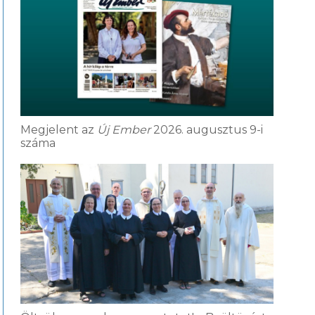
Megjelent az
Új Ember
2026. augusztus 9-i
száma