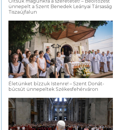
Öltsük magunkra a szeretetet! – Beöltözést
ünnepelt a Szent Benedek Leányai Társaság
Tiszaújfalun
Életünket bízzuk Istenre! – Szent Donát-
búcsút ünnepeltek Székesfehérváron