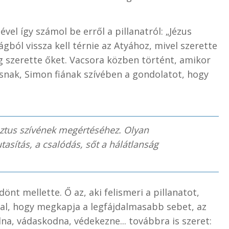
vel így számol be erről a pillanatról: „Jézus
ágból vissza kell térnie az Atyához, mivel szerette
g szerette őket. Vacsora közben történt, amikor
snak, Simon fiának szívében a gondolatot, hogy
isztus szívének megértéséhez. Olyan
utasítás, a csalódás, sőt a hálátlanság
dönt mellette. Ő az, aki felismeri a pillanatot,
tal, hogy megkapja a legfájdalmasabb sebet, az
lna, vádaskodna, védekezne... továbbra is szeret: